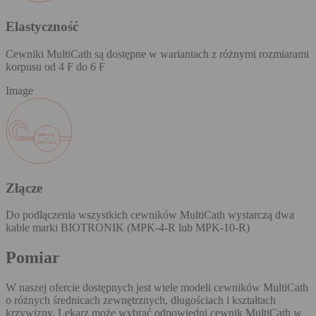
Elastyczność
Cewniki MultiCath są dostępne w wariantach z różnymi rozmiarami
korpusu od 4 F do 6 F
Image
Złącze
Do podłączenia wszystkich cewników MultiCath wystarczą dwa
kable marki BIOTRONIK (MPK-4-R lub MPK-10-R)
Pomiar
W naszej ofercie dostępnych jest wiele modeli cewników MultiCath
o różnych średnicach zewnętrznych, długościach i kształtach
krzywizny. Lekarz może wybrać odpowiedni cewnik MultiCath w