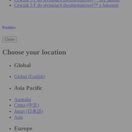
Cewnik 5 F do stymulacji dwubiegunowej™ z balonem
Produkty
Close
Choose your location
Global
Global (English)
Asia Pacific
Australia
China (中文)
Japan (日本語)
Asia
Europe