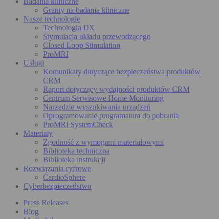
Badania kliniczne
Granty na badania kliniczne
Nasze technologie
Technologia DX
Stymulacja układu przewodzącego
Closed Loop Stimulation
ProMRI
Usługi
Komunikaty dotyczące bezpieczeństwa produktów
CRM
Raport dotyczący wydajności produktów CRM
Centrum Serwisowe Home Monitoring
Narzędzie wyszukiwania urządzeń
Oprogramowanie programatora do pobrania
ProMRI SystemCheck
Materiały
Zgodność z wymogami materiałowymi
Biblioteka techniczna
Biblioteka instrukcji
Rozwiązania cyfrowe
CardioSphere
Cyberbezpieczeństwo
Press Releases
Blog