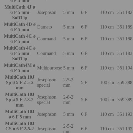
6 F 5 mm
MultiCath 4J ø
6 F 5 mm
Josephson
5 mm
6 F
110 cm
351 182
SoftTip
MultiCath 4D ø
Damato
5 mm
6 F
110 cm
351 189
6 F 5 mm
MultiCath 4C ø
Cournand
5 mm
6 F
110 cm
351 188
6 F 5 mm
MultiCath 4C ø
6 F 5 mm
Cournand
5 mm
6 F
110 cm
351 183
SoftTip
MultiCath4M ø
Multipurpose
5 mm
6 F
110 cm
351 194
6 F 5 mm
MultiCath 10J
Josephson
2-5-2
Sp ø 5 F 2-5-2
5 F
100 cm
359 388
special
mm
mm
MultiCath 10J
Josephson
2-8-2
Sp ø 5 F 2-8-2
5 F
100 cm
359 389
special
mm
mm
MultiCath 10J
Josephson
5 mm
6 F
110 cm
351 193
ø 6 F 5 mm
MultiCath 10J
2-5-2
CS ø 6 F 2-5-2
Josephson
6 F
110 cm
351 192
mm