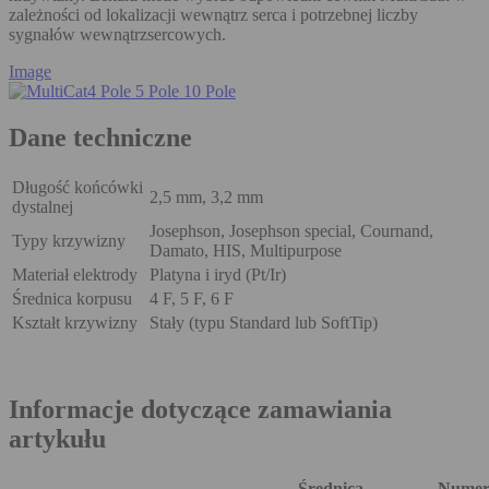
zależności od lokalizacji wewnątrz serca i potrzebnej liczby
sygnałów wewnątrzsercowych.
Image
Dane techniczne
Długość końcówki
2,5 mm, 3,2 mm
dystalnej
Josephson, Josephson special, Cournand,
Typy krzywizny
Damato, HIS, Multipurpose
Materiał elektrody
Platyna i iryd (Pt/Ir)
Średnica korpusu
4 F, 5 F, 6 F
Kształt krzywizny
Stały (typu Standard lub SoftTip)
Informacje dotyczące zamawiania
artykułu
Średnica
Nume