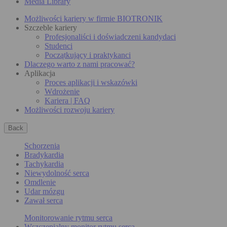
Media Library
Możliwości kariery w firmie BIOTRONIK
Szczeble kariery
Profesjonaliści i doświadczeni kandydaci
Studenci
Początkujący i praktykanci
Dlaczego warto z nami pracować?
Aplikacja
Proces aplikacji i wskazówki
Wdrożenie
Kariera | FAQ
Możliwości rozwoju kariery
Back
Schorzenia
Bradykardia
Tachykardia
Niewydolność serca
Omdlenie
Udar mózgu
Zawał serca
Monitorowanie rytmu serca
Wszczepialny monitor rytmu serca