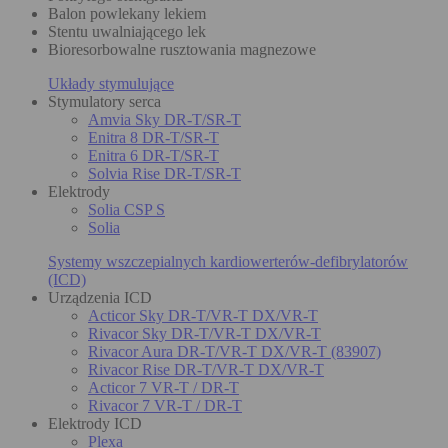
Balon powlekany lekiem
Stentu uwalniającego lek
Bioresorbowalne rusztowania magnezowe
Układy stymulujące
Stymulatory serca
Amvia Sky DR-T/SR-T
Enitra 8 DR-T/SR-T
Enitra 6 DR-T/SR-T
Solvia Rise DR-T/SR-T
Elektrody
Solia CSP S
Solia
Systemy wszczepialnych kardiowerterów-defibrylatorów
(ICD)
Urządzenia ICD
Acticor Sky DR-T/VR-T DX/VR-T
Rivacor Sky DR-T/VR-T DX/VR-T
Rivacor Aura DR-T/VR-T DX/VR-T (83907)
Rivacor Rise DR-T/VR-T DX/VR-T
Acticor 7 VR-T / DR-T
Rivacor 7 VR-T / DR-T
Elektrody ICD
Plexa