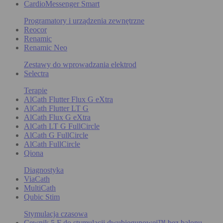
CardioMessenger Smart
Programatory i urządzenia zewnętrzne
Reocor
Renamic
Renamic Neo
Zestawy do wprowadzania elektrod
Selectra
Terapie
AlCath Flutter Flux G eXtra
AlCath Flutter LT G
AlCath Flux G eXtra
AlCath LT G FullCircle
AlCath G FullCircle
AlCath FullCircle
Qiona
Diagnostyka
ViaCath
MultiCath
Qubic Stim
Stymulacja czasowa
Cewnik 5 F do stymulacji dwubiegunowej™ bez balonu