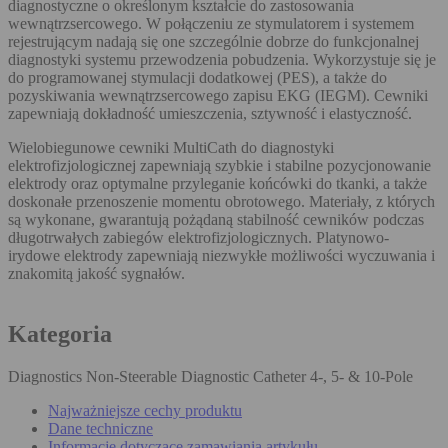
diagnostyczne o określonym kształcie do zastosowania
wewnątrzsercowego. W połączeniu ze stymulatorem i systemem
rejestrującym nadają się one szczególnie dobrze do funkcjonalnej
diagnostyki systemu przewodzenia pobudzenia. Wykorzystuje się je
do programowanej stymulacji dodatkowej (PES), a także do
pozyskiwania wewnątrzsercowego zapisu EKG (IEGM). Cewniki
zapewniają dokładność umieszczenia, sztywność i elastyczność.
Wielobiegunowe cewniki MultiCath do diagnostyki
elektrofizjologicznej zapewniają szybkie i stabilne pozycjonowanie
elektrody oraz optymalne przyleganie końcówki do tkanki, a także
doskonałe przenoszenie momentu obrotowego. Materiały, z których
są wykonane, gwarantują pożądaną stabilność cewników podczas
długotrwałych zabiegów elektrofizjologicznych. Platynowo-
irydowe elektrody zapewniają niezwykłe możliwości wyczuwania i
znakomitą jakość sygnałów.
Kategoria
Diagnostics Non-Steerable Diagnostic Catheter 4-, 5- & 10-Pole
Najważniejsze cechy produktu
Dane techniczne
Informacje dotyczące zamawiania artykułu