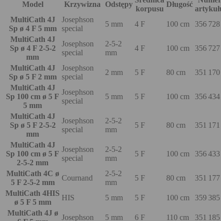
Model
Krzywizna
Odstępy
Długość
korpusu
artykuł
MultiCath 4J
Josephson
5 mm
4 F
100 cm
356 728
Sp ø 4 F 5 mm
special
MultiCath 4J
Josephson
2-5-2
Sp ø 4 F 2-5-2
4 F
100 cm
356 727
special
mm
mm
MultiCath 4J
Josephson
2 mm
5 F
80 cm
351 170
Sp ø 5 F 2 mm
special
MultiCath 4J
Josephson
Sp 100 cm ø 5 F
5 mm
5 F
100 cm
356 434
special
5 mm
MultiCath 4J
Josephson
2-5-2
Sp ø 5 F 2-5-2
5 F
80 cm
351 171
special
mm
mm
MultiCath 4J
Josephson
2-5-2
Sp 100 cm ø 5 F
5 F
100 cm
356 433
special
mm
2-5-2 mm
MultiCath 4C ø
2-5-2
Cournand
5 F
80 cm
351 177
5 F 2-5-2 mm
mm
MultiCath 4HIS
HIS
5 mm
5 F
100 cm
359 385
ø 5 F 5 mm
MultiCath 4J ø
Josephson
5 mm
6 F
110 cm
351 185