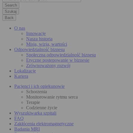
Szukaj
Back
O nas
Innowacje
Nasza historia
Misja, wizja, wartości
Odpowiedzialność biznesu
Społeczna odpowiedzialność biznesu
Etyczne postępowanie w biznesie
Zrównoważony rozwój
Lokalizacje
Kariera
Pacjenci i ich opiekunowie
Schorzenia
Monitorowanie rytmu serca
Terapie
Codzienne życie
Wyszukiwarka szpitali
FAQ
Zakłócenia elektromagnetyczne
Badania MRI