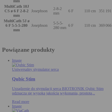
mm
MultiCath 10J
2-8-2
CS ø 6 F 2-8-2
Josephson
6 F
110 cm
351 191
mm
mm
MultiCath 5J ø
5-5-5-
6 F 5-5-5-280
Josephson
6 F
110 cm
369 066
280 mm
mm
Powiązane produkty
Image
Uniwersalny stymulator serca
Qubic Stim
Urządzenie do stymulacji serca BIOTRONIK Qubic Stim
odznacza się wysoką jakością wykonania, prostotą...
Read more
Image