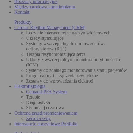
Broszury informacyjne
Międzynarodowa karta implantu
Kontakt
Produkty
Cardiac Rhythm Management (CRM)
Leczenie interwencyjne naczyń wieńcowych
Układy stymulujące
Systemy wszczepialnych kardiowerterów-
defibrylatorów (ICD)
Terapia resynchronizująca serca
Układy z wszczepialnymi monitorami rytmu serca
(ICM)
Systemy do zdalnego monitorowania stanu pacjentów
Programatory i urządzenia zewnętrzne
Zestawy do wprowadzania elektrod
Elektrofizjologia
Centauri PFA System
Terapie
Diagnostyka
Stymulacja czasowa
Ochrona przed promieniowaniem
Zero-Gravity
Interwencje naczyniowe Portfolio