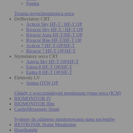
Pamira
Terapia resynchronizująca serca
Defibrylatory CRT
Acticor Sky HF-T / HF-T QP
Rivacor Sky HF-T / HF-T QP
Rivacor Aura HF-T/HF-T QP
Rivacor Rise HF-T/HF-T QP
Acticor 7 HF-T QP/HF-T
Rivacor 7 HF-T QP/HF-T
Stymulatory serca CRT
Amvia Sky HF-T QP/HF-T
Edora 8 HF-T QP/HF-T
Enitra 8 HF-T QP/HF-T
Elektrody LV
Sentus OTW QP
Układy z wszczepialnymi monitorami rytmu serca (ICM)
BIOMONITOR IV
BIOMONITOR IIIm
CardioMessenger Smart
Systemy do zdalnego monitorowania stanu pacjentów
BIOTRONIK Home Monitoring
HeartInsight