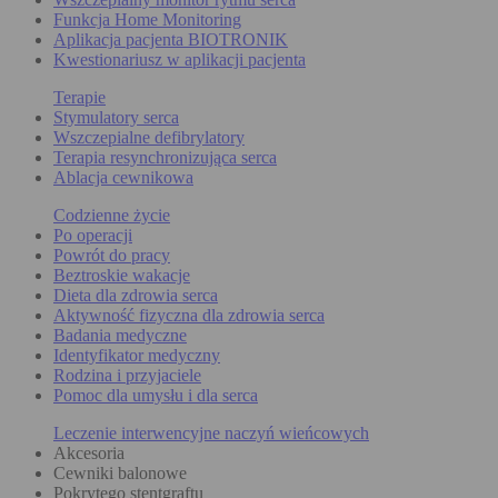
Funkcja Home Monitoring
Aplikacja pacjenta BIOTRONIK
Kwestionariusz w aplikacji pacjenta
Terapie
Stymulatory serca
Wszczepialne defibrylatory
Terapia resynchronizująca serca
Ablacja cewnikowa
Codzienne życie
Po operacji
Powrót do pracy
Beztroskie wakacje
Dieta dla zdrowia serca
Aktywność fizyczna dla zdrowia serca
Badania medyczne
Identyfikator medyczny
Rodzina i przyjaciele
Pomoc dla umysłu i dla serca
Leczenie interwencyjne naczyń wieńcowych
Akcesoria
Cewniki balonowe
Pokrytego stentgraftu