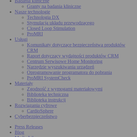
Badania kliniczne
Granty na badania kliniczne
Nasze technologie
Technologia DX
Stymulacja układu przewodzącego
Closed Loop Stimulation
ProMRI
Usługi
Komunikaty dotyczące bezpieczeństwa produktów
CRM
Raport dotyczący wydajności produktów CRM
Centrum Serwisowe Home Monitoring
Narzędzie wyszukiwania urządzeń
Oprogramowanie programatora do pobrania
ProMRI SystemCheck
Materiały
Zgodność z wymogami materiałowymi
Biblioteka techniczna
Biblioteka instrukcji
Rozwiązania cyfrowe
CardioSphere
Cyberbezpieczeństwo
Press Releases
Blog