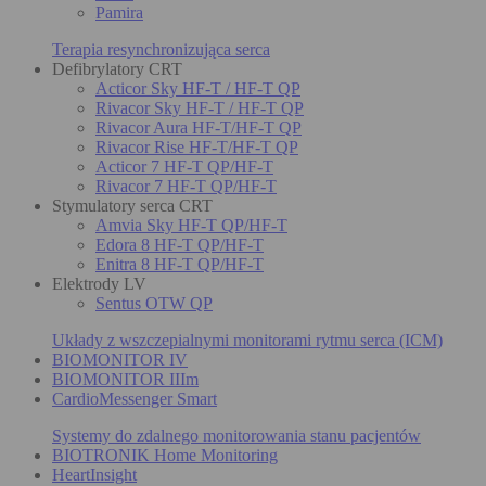
Pamira
Terapia resynchronizująca serca
Defibrylatory CRT
Acticor Sky HF-T / HF-T QP
Rivacor Sky HF-T / HF-T QP
Rivacor Aura HF-T/HF-T QP
Rivacor Rise HF-T/HF-T QP
Acticor 7 HF-T QP/HF-T
Rivacor 7 HF-T QP/HF-T
Stymulatory serca CRT
Amvia Sky HF-T QP/HF-T
Edora 8 HF-T QP/HF-T
Enitra 8 HF-T QP/HF-T
Elektrody LV
Sentus OTW QP
Układy z wszczepialnymi monitorami rytmu serca (ICM)
BIOMONITOR IV
BIOMONITOR IIIm
CardioMessenger Smart
Systemy do zdalnego monitorowania stanu pacjentów
BIOTRONIK Home Monitoring
HeartInsight