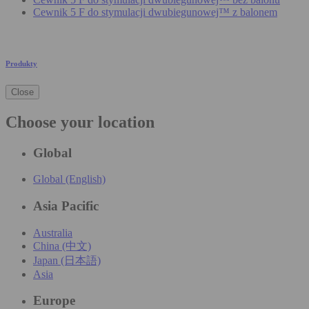
Cewnik 5 F do stymulacji dwubiegunowej™ z balonem
Produkty
Close
Choose your location
Global
Global (English)
Asia Pacific
Australia
China (中文)
Japan (日本語)
Asia
Europe