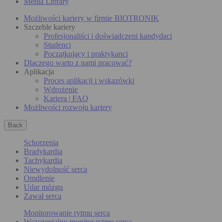
Media Library
Możliwości kariery w firmie BIOTRONIK
Szczeble kariery
Profesjonaliści i doświadczeni kandydaci
Studenci
Początkujący i praktykanci
Dlaczego warto z nami pracować?
Aplikacja
Proces aplikacji i wskazówki
Wdrożenie
Kariera | FAQ
Możliwości rozwoju kariery
Back
Schorzenia
Bradykardia
Tachykardia
Niewydolność serca
Omdlenie
Udar mózgu
Zawał serca
Monitorowanie rytmu serca
Wszczepialny monitor rytmu serca