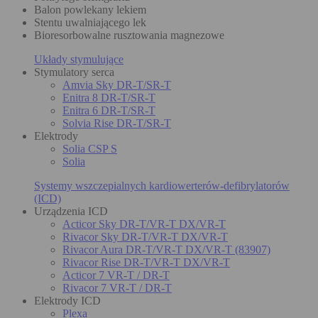
Balon powlekany lekiem
Stentu uwalniającego lek
Bioresorbowalne rusztowania magnezowe
Układy stymulujące
Stymulatory serca
Amvia Sky DR-T/SR-T
Enitra 8 DR-T/SR-T
Enitra 6 DR-T/SR-T
Solvia Rise DR-T/SR-T
Elektrody
Solia CSP S
Solia
Systemy wszczepialnych kardiowerterów-defibrylatorów
(ICD)
Urządzenia ICD
Acticor Sky DR-T/VR-T DX/VR-T
Rivacor Sky DR-T/VR-T DX/VR-T
Rivacor Aura DR-T/VR-T DX/VR-T (83907)
Rivacor Rise DR-T/VR-T DX/VR-T
Acticor 7 VR-T / DR-T
Rivacor 7 VR-T / DR-T
Elektrody ICD
Plexa