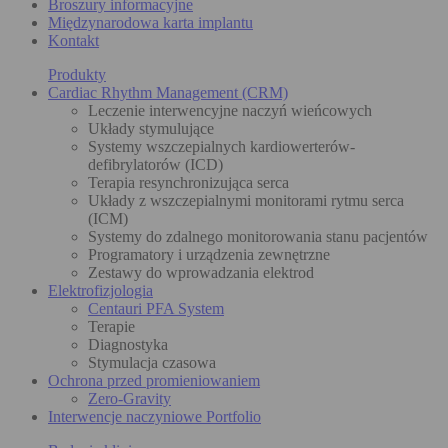
Broszury informacyjne
Międzynarodowa karta implantu
Kontakt
Produkty
Cardiac Rhythm Management (CRM)
Leczenie interwencyjne naczyń wieńcowych
Układy stymulujące
Systemy wszczepialnych kardiowerterów-
defibrylatorów (ICD)
Terapia resynchronizująca serca
Układy z wszczepialnymi monitorami rytmu serca
(ICM)
Systemy do zdalnego monitorowania stanu pacjentów
Programatory i urządzenia zewnętrzne
Zestawy do wprowadzania elektrod
Elektrofizjologia
Centauri PFA System
Terapie
Diagnostyka
Stymulacja czasowa
Ochrona przed promieniowaniem
Zero-Gravity
Interwencje naczyniowe Portfolio