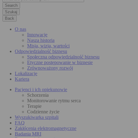
Szukaj
Back
O nas
Innowacje
Nasza historia
Misja, wizja, wartości
Odpowiedzialność biznesu
Społeczna odpowiedzialność biznesu
Etyczne postępowanie w biznesie
Zrównoważony rozwój
Lokalizacje
Kariera
Pacjenci i ich opiekunowie
Schorzenia
Monitorowanie rytmu serca
Terapie
Codzienne życie
Wyszukiwarka szpitali
FAQ
Zakłócenia elektromagnetyczne
Badania MRI