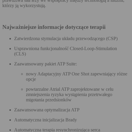
prawdziwa siła leży we współpracy między technologią a ludźmi,
którzy ją wykorzystują.
Najważniejsze informacje dotyczące terapii
Zatwierdzona stymulacja układu przewodzącego (CSP)
Usprawniona funkcjonalność Closed-Loop-Stimulation
(CLS)
Zaawansowany pakiet ATP Suite:
nowy Adaptacyjny ATP One Shot zapewniający różne
opcje
powtarzalne Atrial ATP zaprojektowane w celu
zmniejszenia ryzyka wystąpienia przetrwałego
migotania przedsionków
Zaawansowana optymalizacja ATP
Automatyczna inicjalizacja Brady
Automatyczna terapia resynchronizująca serca