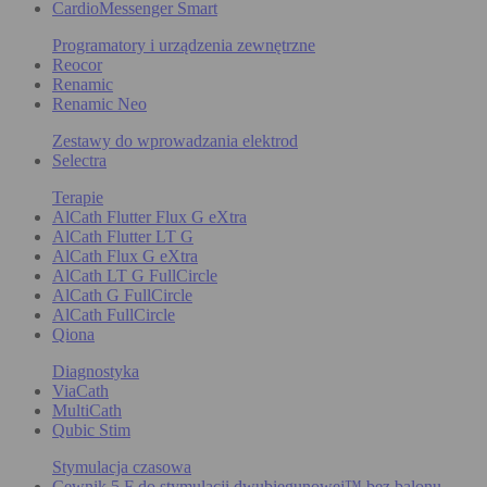
CardioMessenger Smart
Programatory i urządzenia zewnętrzne
Reocor
Renamic
Renamic Neo
Zestawy do wprowadzania elektrod
Selectra
Terapie
AlCath Flutter Flux G eXtra
AlCath Flutter LT G
AlCath Flux G eXtra
AlCath LT G FullCircle
AlCath G FullCircle
AlCath FullCircle
Qiona
Diagnostyka
ViaCath
MultiCath
Qubic Stim
Stymulacja czasowa
Cewnik 5 F do stymulacji dwubiegunowej™ bez balonu