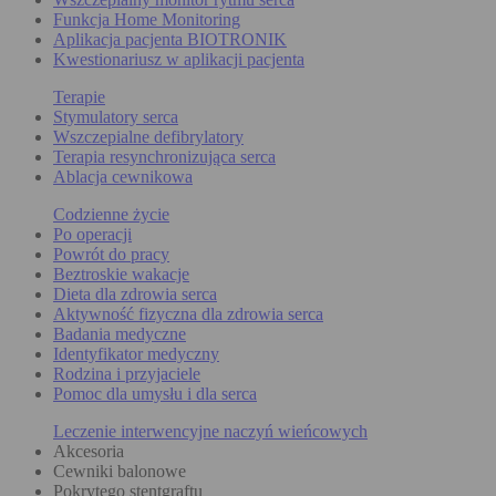
Funkcja Home Monitoring
Aplikacja pacjenta BIOTRONIK
Kwestionariusz w aplikacji pacjenta
Terapie
Stymulatory serca
Wszczepialne defibrylatory
Terapia resynchronizująca serca
Ablacja cewnikowa
Codzienne życie
Po operacji
Powrót do pracy
Beztroskie wakacje
Dieta dla zdrowia serca
Aktywność fizyczna dla zdrowia serca
Badania medyczne
Identyfikator medyczny
Rodzina i przyjaciele
Pomoc dla umysłu i dla serca
Leczenie interwencyjne naczyń wieńcowych
Akcesoria
Cewniki balonowe
Pokrytego stentgraftu