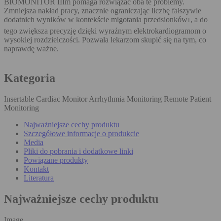
BIOMONITOR IIIm pomaga rozwiązać oba te problemy.
Zmniejsza nakład pracy, znacznie ograniczając liczbę fałszywie
dodatnich wyników w kontekście migotania przedsionków
, a do
1
tego zwiększa precyzję dzięki wyraźnym elektrokardiogramom o
wysokiej rozdzielczości. Pozwala lekarzom skupić się na tym, co
naprawdę ważne.
Kategoria
Insertable Cardiac Monitor Arrhythmia Monitoring Remote Patient
Monitoring
Najważniejsze cechy produktu
Szczegółowe informacje o produkcie
Media
Pliki do pobrania i dodatkowe linki
Powiązane produkty
Kontakt
Literatura
Najważniejsze cechy produktu
Image