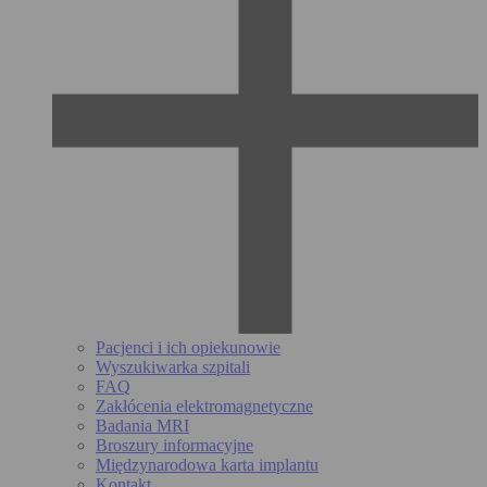
Pacjenci i ich opiekunowie
Wyszukiwarka szpitali
FAQ
Zakłócenia elektromagnetyczne
Badania MRI
Broszury informacyjne
Międzynarodowa karta implantu
Kontakt