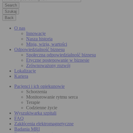
Szukaj
Back
O nas
Innowacje
Nasza historia
Misja, wizja, wartości
Odpowiedzialność biznesu
Społeczna odpowiedzialność biznesu
Etyczne postępowanie w biznesie
Zrównoważony rozwój
Lokalizacje
Kariera
Pacjenci i ich opiekunowie
Schorzenia
Monitorowanie rytmu serca
Terapie
Codzienne życie
Wyszukiwarka szpitali
FAQ
Zakłócenia elektromagnetyczne
Badania MRI