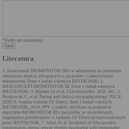
*Fields are mandatory.
Literatura
1. Skuteczność BIOMONITOR IIIm w odniesieniu do parametru
odrzucania skurczy ektopowych u pacjentów z zaburzeniami
ektopowymi. Dane z badań własnych BIOTRONIK; 2.
BIO|CONCEPT.BIOMONITOR III. Dane z badań własnych
BIOTRONIK; 3. Mariani JA et al. J Electrocardiol. 2020, 60.; 5.
Piorkowski C, et al. Pacing and clinical electrophysiology: PACE.
2019; 6. Analiza badania AF Detect, dane z badań własnych
BIOTRONIK, 2019. PPV i czułość określone na podstawie
algorytmu BIOMONITOR III u pacjentów ze stwierdzonym
migotaniem przedsionków w badaniu AF Detect przeprowadzonym
przez BIOTRONIK; 7. Afzal. Et al. Incidence of false-positive
transmissions during remote rhythm monitoring with implantable