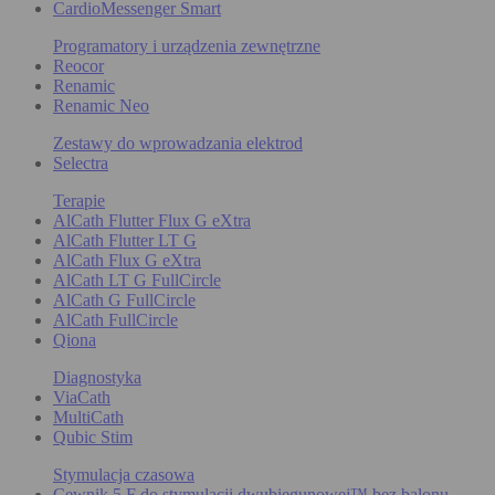
CardioMessenger Smart
Programatory i urządzenia zewnętrzne
Reocor
Renamic
Renamic Neo
Zestawy do wprowadzania elektrod
Selectra
Terapie
AlCath Flutter Flux G eXtra
AlCath Flutter LT G
AlCath Flux G eXtra
AlCath LT G FullCircle
AlCath G FullCircle
AlCath FullCircle
Qiona
Diagnostyka
ViaCath
MultiCath
Qubic Stim
Stymulacja czasowa
Cewnik 5 F do stymulacji dwubiegunowej™ bez balonu