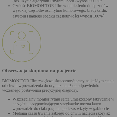
(bez użycia algorytmu RhythmCheck) wynosi 99.1%
Czułość BIOMONITOR IIIm w odniesieniu do epizodów
wysokiej częstotliwości rytmu komorowego, bradykardii,
5
asystolii i nagłego spadku częstotliwości wynosi 100%
Obserwacja skupiona na pacjencie
BIOMONITOR IIIm zwiększa skuteczność pracy na każdym etapie
od chwili wprowadzenia do organizmu aż do odpowiednio
wczesnego postawienia precyzyjnej diagnozy.
Wszczepialny monitor rytmu serca umieszczony fabrycznie w
narzędziu przypominającym strzykawkę można łatwo
wprowadzić do ciała pacjenta podczas wizyty w gabinecie
Mediana czasu trwania zabiegu od chwili nacięcia skóry aż