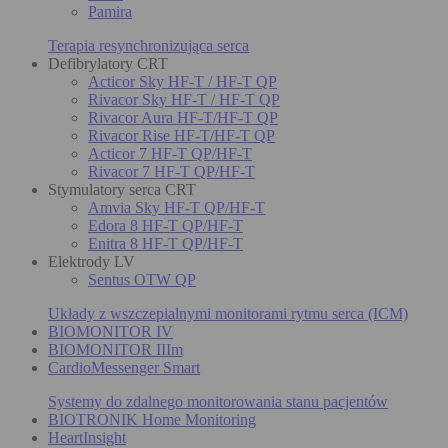
Pamira
Terapia resynchronizująca serca
Defibrylatory CRT
Acticor Sky HF-T / HF-T QP
Rivacor Sky HF-T / HF-T QP
Rivacor Aura HF-T/HF-T QP
Rivacor Rise HF-T/HF-T QP
Acticor 7 HF-T QP/HF-T
Rivacor 7 HF-T QP/HF-T
Stymulatory serca CRT
Amvia Sky HF-T QP/HF-T
Edora 8 HF-T QP/HF-T
Enitra 8 HF-T QP/HF-T
Elektrody LV
Sentus OTW QP
Układy z wszczepialnymi monitorami rytmu serca (ICM)
BIOMONITOR IV
BIOMONITOR IIIm
CardioMessenger Smart
Systemy do zdalnego monitorowania stanu pacjentów
BIOTRONIK Home Monitoring
HeartInsight