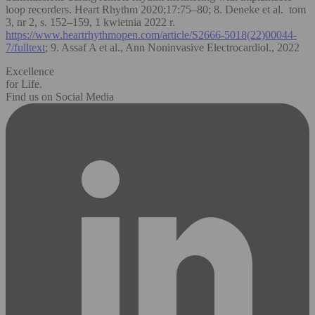
loop recorders. Heart Rhythm 2020;17:75–80; 8. Deneke et al. tom
3, nr 2, s. 152–159, 1 kwietnia 2022 r.
https://www.heartrhythmopen.com/article/S2666-5018(22)00044-
7/fulltext
; 9. Assaf A et al., Ann Noninvasive Electrocardiol., 2022
Excellence
for Life.
Find us on Social Media