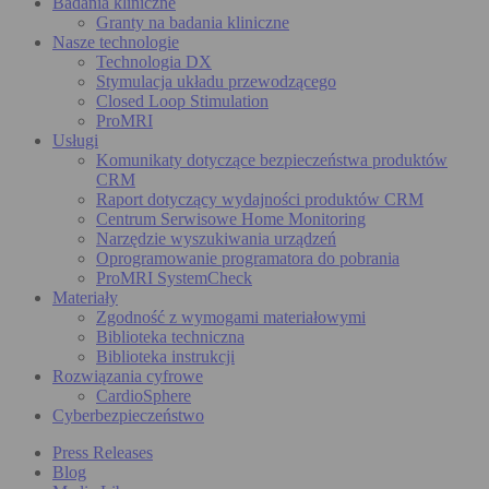
Badania kliniczne
Granty na badania kliniczne
Nasze technologie
Technologia DX
Stymulacja układu przewodzącego
Closed Loop Stimulation
ProMRI
Usługi
Komunikaty dotyczące bezpieczeństwa produktów
CRM
Raport dotyczący wydajności produktów CRM
Centrum Serwisowe Home Monitoring
Narzędzie wyszukiwania urządzeń
Oprogramowanie programatora do pobrania
ProMRI SystemCheck
Materiały
Zgodność z wymogami materiałowymi
Biblioteka techniczna
Biblioteka instrukcji
Rozwiązania cyfrowe
CardioSphere
Cyberbezpieczeństwo
Press Releases
Blog