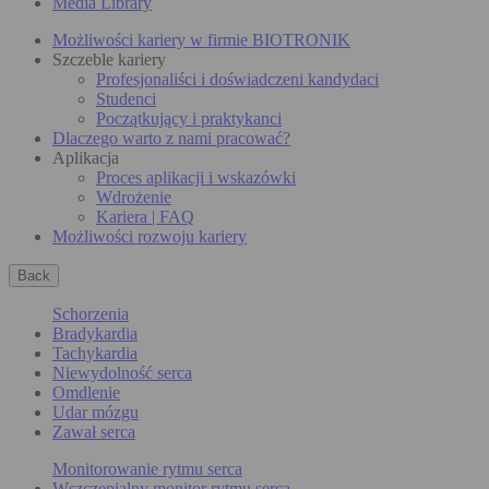
Media Library
Możliwości kariery w firmie BIOTRONIK
Szczeble kariery
Profesjonaliści i doświadczeni kandydaci
Studenci
Początkujący i praktykanci
Dlaczego warto z nami pracować?
Aplikacja
Proces aplikacji i wskazówki
Wdrożenie
Kariera | FAQ
Możliwości rozwoju kariery
Back
Schorzenia
Bradykardia
Tachykardia
Niewydolność serca
Omdlenie
Udar mózgu
Zawał serca
Monitorowanie rytmu serca
Wszczepialny monitor rytmu serca