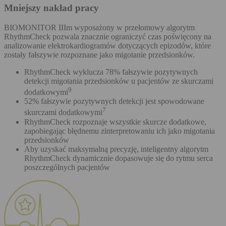
Mniejszy nakład pracy
BIOMONITOR IIIm wyposażony w przełomowy algorytm
RhythmCheck pozwala znacznie ograniczyć czas poświęcony na
analizowanie elektrokardiogramów dotyczących epizodów, które
zostały fałszywie rozpoznane jako migotanie przedsionków.
RhythmCheck wyklucza 78% fałszywie pozytywnych
detekcji migotania przedsionków u pacjentów ze skurczami
9
dodatkowymi
52% fałszywie pozytywnych detekcji jest spowodowane
7
skurczami dodatkowymi
RhythmCheck rozpoznaje wszystkie skurcze dodatkowe,
zapobiegając błędnemu zinterpretowaniu ich jako migotania
przedsionków
Aby uzyskać maksymalną precyzję, inteligentny algorytm
RhythmCheck dynamicznie dopasowuje się do rytmu serca
poszczególnych pacjentów