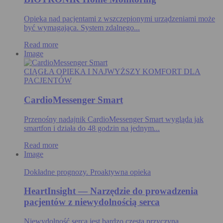
Opieka nad pacjentami z wszczepionymi urządzeniami może
być wymagająca. System zdalnego...
Read more
Image
CIĄGŁA OPIEKA I NAJWYŻSZY KOMFORT DLA
PACJENTÓW
CardioMessenger Smart
Przenośny nadajnik CardioMessenger Smart wygląda jak
smartfon i działa do 48 godzin na jednym...
Read more
Image
Dokładne prognozy. Proaktywna opieka
HeartInsight — Narzędzie do prowadzenia
pacjentów z niewydolnością serca
Niewydolność serca jest bardzo częstą przyczyną