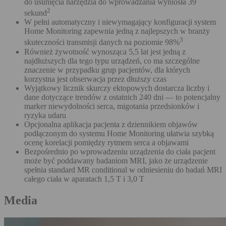
do usunięcia narzędzia do wprowadzania wyniosła 39
2
sekund
W pełni automatyczny i niewymagający konfiguracji system
Home Monitoring zapewnia jedną z najlepszych w branży
3
skuteczności transmisji danych na poziomie 98%
Również żywotność wynosząca 5,5 lat jest jedną z
najdłuższych dla tego typu urządzeń, co ma szczególne
znaczenie w przypadku grup pacjentów, dla których
korzystna jest obserwacja przez dłuższy czas
Wyjątkowy licznik skurczy ektopowych dostarcza liczby i
dane dotyczące trendów z ostatnich 240 dni — to potencjalny
marker niewydolności serca, migotania przedsionków i
ryzyka udaru
Opcjonalna aplikacja pacjenta z dziennikiem objawów
podłączonym do systemu Home Monitoring ułatwia szybką
ocenę korelacji pomiędzy rytmem serca a objawami
Bezpośrednio po wprowadzeniu urządzenia do ciała pacjent
może być poddawany badaniom MRI, jako że urządzenie
spełnia standard MR conditional w odniesieniu do badań MRI
całego ciała w aparatach 1,5 T i 3,0 T
Media