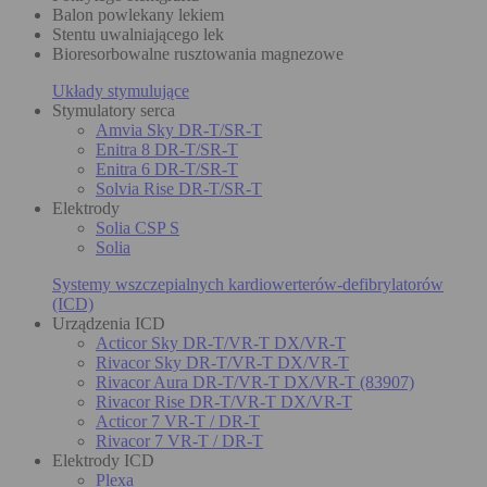
Balon powlekany lekiem
Stentu uwalniającego lek
Bioresorbowalne rusztowania magnezowe
Układy stymulujące
Stymulatory serca
Amvia Sky DR-T/SR-T
Enitra 8 DR-T/SR-T
Enitra 6 DR-T/SR-T
Solvia Rise DR-T/SR-T
Elektrody
Solia CSP S
Solia
Systemy wszczepialnych kardiowerterów-defibrylatorów
(ICD)
Urządzenia ICD
Acticor Sky DR-T/VR-T DX/VR-T
Rivacor Sky DR-T/VR-T DX/VR-T
Rivacor Aura DR-T/VR-T DX/VR-T (83907)
Rivacor Rise DR-T/VR-T DX/VR-T
Acticor 7 VR-T / DR-T
Rivacor 7 VR-T / DR-T
Elektrody ICD
Plexa