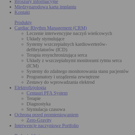
Broszury informacyjne
Międzynarodowa karta implantu
Kontakt
Produkty
Cardiac Rhythm Management (CRM)
Leczenie interwencyjne naczyń wieńcowych
Układy stymulujące
Systemy wszczepialnych kardiowerterów-
defibrylatorów (ICD)
Terapia resynchronizująca serca
Układy z wszczepialnymi monitorami rytmu serca
(ICM)
Systemy do zdalnego monitorowania stanu pacjentów
Programatory i urządzenia zewnętrzne
Zestawy do wprowadzania elektrod
Elektrofizjologia
Centauri PFA System
Terapie
Diagnostyka
Stymulacja czasowa
Ochrona przed promieniowaniem
Zero-Gravity
Interwencje naczyniowe Portfolio