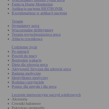
Funkcja Home Monitoring
Aplikacja pacjenta BIOTRONIK
Kwestionariusz w aplikacji pacjenta
Terapie
Stymulatory serca
Wszczepialne defibrylatory
Terapia resynchronizująca serca
Ablacja cewnikowa
Codzienne życie
Po operacji
Powrót do pracy
Beztroskie wakacje
Dieta dla zdrowia serca
Aktywność fizyczna dla zdrowia serca
Badania medyczne
Identyfikator medyczny
Rodzina i przyjaciele
Pomoc dla umysłu i dla serca
Leczenie interwencyjne naczyń wieńcowych
Akcesoria
Cewniki balonowe
Pokrytego stentgraftu