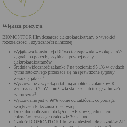
Większa precyzja
BIOMONITOR IIIm dostarcza elektrokardiogramy o wysokiej
rozdzielczości i użyteczności klinicznej.
Wyjątkowa konstrukcja BIOvector zapewnia wysoką jakość
sygnału na potrzeby szybkiej i pewnej oceny
elektrokardiogramów
Średnia widoczność załamka P na poziomie 95,1% w cyklach
rytmu zatokowego przekłada się na sprawdzone sygnały
8
wysokiej jakości
Wyczuwanie z wysoką i stabilną amplitudą załamków R
wynoszącą 0,7 mV umożliwia skuteczną detekcję zaburzeń
3
rytmu serca
Wyczuwanie jest w 99% wolne od zakłóceń, co pomaga
3
zwiększyć skuteczność obserwacji
Dokładne obliczanie obciążenia AF z uwzględnieniem
epizodów trwających zaledwie 30 sekund
Czułość BIOMONITOR IIIm w odniesieniu do epizodów AF
6