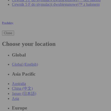
Cewnik 5 F do stymulacji dwubiegunowej™ z balonem
Produkty
Close
Choose your location
Global
Global (English)
Asia Pacific
Australia
China (中文)
Japan (日本語)
Asia
Europe