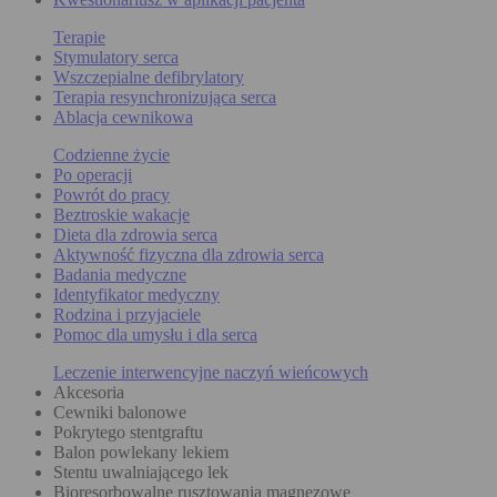
Terapie
Stymulatory serca
Wszczepialne defibrylatory
Terapia resynchronizująca serca
Ablacja cewnikowa
Codzienne życie
Po operacji
Powrót do pracy
Beztroskie wakacje
Dieta dla zdrowia serca
Aktywność fizyczna dla zdrowia serca
Badania medyczne
Identyfikator medyczny
Rodzina i przyjaciele
Pomoc dla umysłu i dla serca
Leczenie interwencyjne naczyń wieńcowych
Akcesoria
Cewniki balonowe
Pokrytego stentgraftu
Balon powlekany lekiem
Stentu uwalniającego lek
Bioresorbowalne rusztowania magnezowe