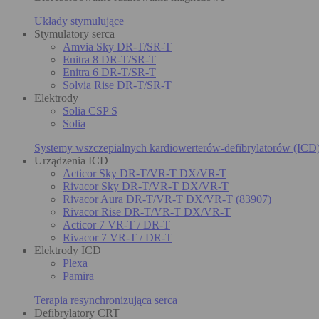
Układy stymulujące
Stymulatory serca
Amvia Sky DR-T/SR-T
Enitra 8 DR-T/SR-T
Enitra 6 DR-T/SR-T
Solvia Rise DR-T/SR-T
Elektrody
Solia CSP S
Solia
Systemy wszczepialnych kardiowerterów-defibrylatorów (ICD
Urządzenia ICD
Acticor Sky DR-T/VR-T DX/VR-T
Rivacor Sky DR-T/VR-T DX/VR-T
Rivacor Aura DR-T/VR-T DX/VR-T (83907)
Rivacor Rise DR-T/VR-T DX/VR-T
Acticor 7 VR-T / DR-T
Rivacor 7 VR-T / DR-T
Elektrody ICD
Plexa
Pamira
Terapia resynchronizująca serca
Defibrylatory CRT