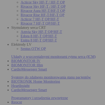
Acticor Sky HF-T / HF-T QP
Rivacor Sky HF-T / HF-T QP
Rivacor Aura HF-T/HF-T QP
Rivacor Rise HF-T/HF-T QP
Acticor 7 HF-T QP/HF-T
Rivacor 7 HF-T QP/HF-T
Stymulatory serca CRT
Amvia Sky HF-T QP/HF-T
Edora 8 HF-T QP/HF-T
Enitra 8 HF-T QP/HF-T
Elektrody LV
Sentus OTW QP
Układy z wszczepialnymi monitorami rytmu serca (ICM)
BIOMONITOR IV
BIOMONITOR IIIm
CardioMessenger Smart
Systemy do zdalnego monitorowania stanu pacjentów
BIOTRONIK Home Monitoring
HeartInsight
CardioMessenger Smart
Programatory i urządzenia zewnętrzne
Reocor