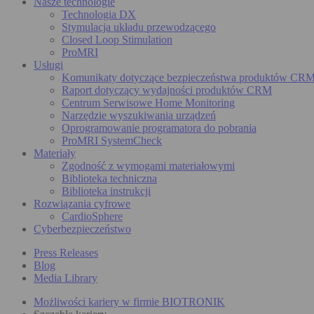
Nasze technologie
Technologia DX
Stymulacja układu przewodzącego
Closed Loop Stimulation
ProMRI
Usługi
Komunikaty dotyczące bezpieczeństwa produktów CR
Raport dotyczący wydajności produktów CRM
Centrum Serwisowe Home Monitoring
Narzędzie wyszukiwania urządzeń
Oprogramowanie programatora do pobrania
ProMRI SystemCheck
Materiały
Zgodność z wymogami materiałowymi
Biblioteka techniczna
Biblioteka instrukcji
Rozwiązania cyfrowe
CardioSphere
Cyberbezpieczeństwo
Press Releases
Blog
Media Library
Możliwości kariery w firmie BIOTRONIK