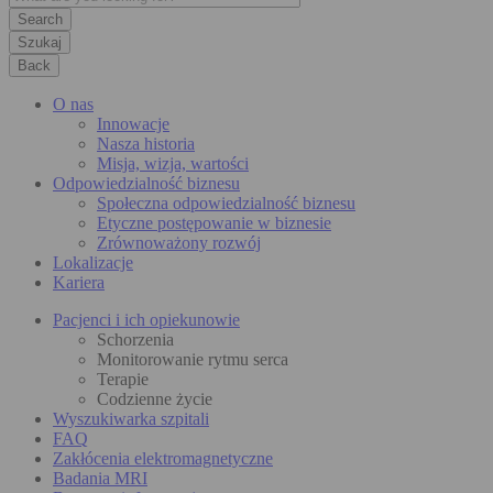
Szukaj
Back
O nas
Innowacje
Nasza historia
Misja, wizja, wartości
Odpowiedzialność biznesu
Społeczna odpowiedzialność biznesu
Etyczne postępowanie w biznesie
Zrównoważony rozwój
Lokalizacje
Kariera
Pacjenci i ich opiekunowie
Schorzenia
Monitorowanie rytmu serca
Terapie
Codzienne życie
Wyszukiwarka szpitali
FAQ
Zakłócenia elektromagnetyczne
Badania MRI