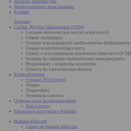
Broszury informacyjne
Międzynarodowa karta implantu
Kontakt
Produkty
Cardiac Rhythm Management (CRM)
Leczenie interwencyjne naczyń wieńcowych
Układy stymulujące
Systemy wszczepialnych kardiowerterów-defibrylatoró
Terapia resynchronizująca serca
Układy z wszczepialnymi monitorami rytmu serca (ICM)
Systemy do zdalnego monitorowania stanu pacjentów
Programatory i urządzenia zewnętrzne
Zestawy do wprowadzania elektrod
Elektrofizjologia
Centauri PFA System
Terapie
Diagnostyka
Stymulacja czasowa
Ochrona przed promieniowaniem
Zero-Gravity
Interwencje naczyniowe Portfolio
Badania kliniczne
Granty na badania kliniczne