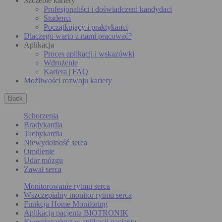
Szczeble kariery
Profesjonaliści i doświadczeni kandydaci
Studenci
Początkujący i praktykanci
Dlaczego warto z nami pracować?
Aplikacja
Proces aplikacji i wskazówki
Wdrożenie
Kariera | FAQ
Możliwości rozwoju kariery
Back
Schorzenia
Bradykardia
Tachykardia
Niewydolność serca
Omdlenie
Udar mózgu
Zawał serca
Monitorowanie rytmu serca
Wszczepialny monitor rytmu serca
Funkcja Home Monitoring
Aplikacja pacjenta BIOTRONIK
Kwestionariusz w aplikacji pacjenta