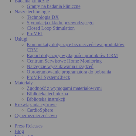
Badania kliniczne
Granty na badania kliniczne
Nasze technologie
Technologia DX
Stymulacja układu przewodzącego
Closed Loop Stimulation
ProMRI
Usługi
Komunikaty dotyczące bezpieczeństwa produktów
CRM
Raport dotyczący wydajności produktów CRM
Centrum Serwisowe Home Monitoring
Narzędzie wyszukiwania urządzeń
Oprogramowanie programatora do pobrania
ProMRI SystemCheck
Materiały
Zgodność z wymogami materiałowymi
Biblioteka techniczna
Biblioteka instrukcji
Rozwiązania cyfrowe
CardioSphere
Cyberbezpieczeństwo
Press Releases
Blog