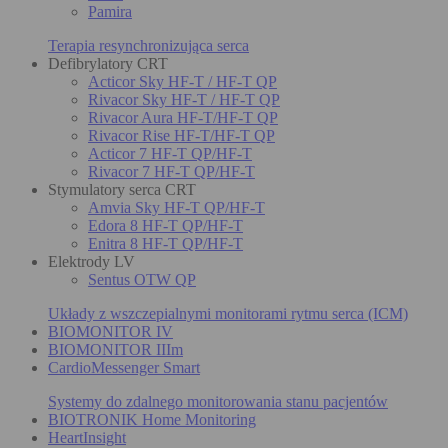
Pamira
Terapia resynchronizująca serca
Defibrylatory CRT
Acticor Sky HF-T / HF-T QP
Rivacor Sky HF-T / HF-T QP
Rivacor Aura HF-T/HF-T QP
Rivacor Rise HF-T/HF-T QP
Acticor 7 HF-T QP/HF-T
Rivacor 7 HF-T QP/HF-T
Stymulatory serca CRT
Amvia Sky HF-T QP/HF-T
Edora 8 HF-T QP/HF-T
Enitra 8 HF-T QP/HF-T
Elektrody LV
Sentus OTW QP
Układy z wszczepialnymi monitorami rytmu serca (ICM)
BIOMONITOR IV
BIOMONITOR IIIm
CardioMessenger Smart
Systemy do zdalnego monitorowania stanu pacjentów
BIOTRONIK Home Monitoring
HeartInsight