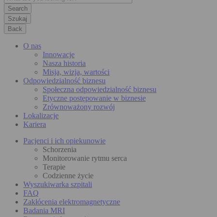
Szukaj
Back
O nas
Innowacje
Nasza historia
Misja, wizja, wartości
Odpowiedzialność biznesu
Społeczna odpowiedzialność biznesu
Etyczne postępowanie w biznesie
Zrównoważony rozwój
Lokalizacje
Kariera
Pacjenci i ich opiekunowie
Schorzenia
Monitorowanie rytmu serca
Terapie
Codzienne życie
Wyszukiwarka szpitali
FAQ
Zakłócenia elektromagnetyczne
Badania MRI