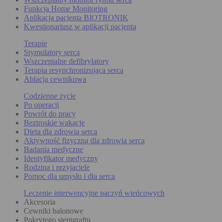
Funkcja Home Monitoring
Aplikacja pacjenta BIOTRONIK
Kwestionariusz w aplikacji pacjenta
Terapie
Stymulatory serca
Wszczepialne defibrylatory
Terapia resynchronizująca serca
Ablacja cewnikowa
Codzienne życie
Po operacji
Powrót do pracy
Beztroskie wakacje
Dieta dla zdrowia serca
Aktywność fizyczna dla zdrowia serca
Badania medyczne
Identyfikator medyczny
Rodzina i przyjaciele
Pomoc dla umysłu i dla serca
Leczenie interwencyjne naczyń wieńcowych
Akcesoria
Cewniki balonowe
Pokrytego stentgraftu