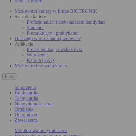
Media Library
Możliwości kariery w firmie BIOTRONIK
Szczeble kariery
Profesjonaliści i doświadczeni kandydaci
Studenci
Początkujący i praktykanci
Dlaczego warto z nami pracować?
Aplikacja
Proces aplikacji i wskazówki
Wdrożenie
Kariera | FAQ
Możliwości rozwoju kariery
Back
Schorzenia
Bradykardia
Tachykardia
Niewydolność serca
Omdlenie
Udar mózgu
Zawał serca
Monitorowanie rytmu serca
Wszczepialny monitor rytmu serca