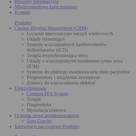
Broszury informacyjne
Międzynarodowa karta implantu
Kontakt
Produkty
Cardiac Rhythm Management (CRM)
Leczenie interwencyjne naczyń wieńcowych
Układy stymulujące
Systemy wszczepialnych kardiowerterów-
defibrylatorów (ICD)
Terapia resynchronizująca serca
Układy z wszczepialnymi monitorami rytmu serca
(ICM)
Systemy do zdalnego monitorowania stanu pacjentów
Programatory i urządzenia zewnętrzne
Zestawy do wprowadzania elektrod
Elektrofizjologia
Centauri PFA System
Terapie
Diagnostyka
Stymulacja czasowa
Ochrona przed promieniowaniem
Zero-Gravity
Interwencje naczyniowe Portfolio