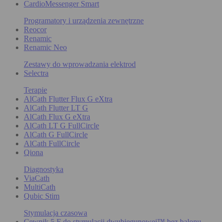
CardioMessenger Smart
Programatory i urządzenia zewnętrzne
Reocor
Renamic
Renamic Neo
Zestawy do wprowadzania elektrod
Selectra
Terapie
AlCath Flutter Flux G eXtra
AlCath Flutter LT G
AlCath Flux G eXtra
AlCath LT G FullCircle
AlCath G FullCircle
AlCath FullCircle
Qiona
Diagnostyka
ViaCath
MultiCath
Qubic Stim
Stymulacja czasowa
Cewnik 5 F do stymulacji dwubiegunowej™ bez balonu