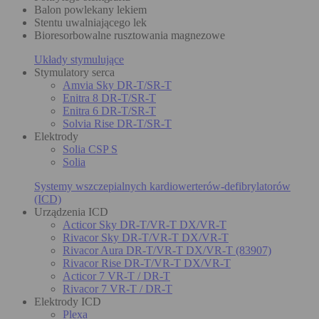
Balon powlekany lekiem
Stentu uwalniającego lek
Bioresorbowalne rusztowania magnezowe
Układy stymulujące
Stymulatory serca
Amvia Sky DR-T/SR-T
Enitra 8 DR-T/SR-T
Enitra 6 DR-T/SR-T
Solvia Rise DR-T/SR-T
Elektrody
Solia CSP S
Solia
Systemy wszczepialnych kardiowerterów-defibrylatorów
(ICD)
Urządzenia ICD
Acticor Sky DR-T/VR-T DX/VR-T
Rivacor Sky DR-T/VR-T DX/VR-T
Rivacor Aura DR-T/VR-T DX/VR-T (83907)
Rivacor Rise DR-T/VR-T DX/VR-T
Acticor 7 VR-T / DR-T
Rivacor 7 VR-T / DR-T
Elektrody ICD
Plexa