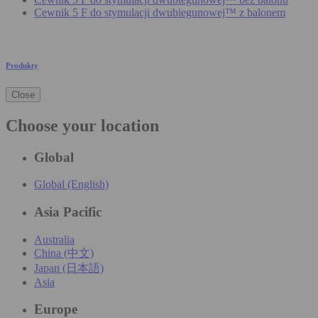
Cewnik 5 F do stymulacji dwubiegunowej™ z balonem
Produkty
Close
Choose your location
Global
Global (English)
Asia Pacific
Australia
China (中文)
Japan (日本語)
Asia
Europe