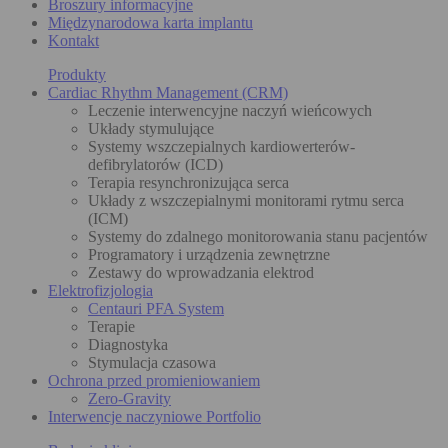
Broszury informacyjne
Międzynarodowa karta implantu
Kontakt
Produkty
Cardiac Rhythm Management (CRM)
Leczenie interwencyjne naczyń wieńcowych
Układy stymulujące
Systemy wszczepialnych kardiowerterów-
defibrylatorów (ICD)
Terapia resynchronizująca serca
Układy z wszczepialnymi monitorami rytmu serca
(ICM)
Systemy do zdalnego monitorowania stanu pacjentów
Programatory i urządzenia zewnętrzne
Zestawy do wprowadzania elektrod
Elektrofizjologia
Centauri PFA System
Terapie
Diagnostyka
Stymulacja czasowa
Ochrona przed promieniowaniem
Zero-Gravity
Interwencje naczyniowe Portfolio