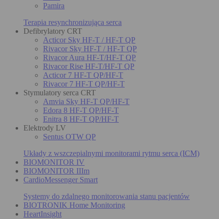
Pamira
Terapia resynchronizująca serca
Defibrylatory CRT
Acticor Sky HF-T / HF-T QP
Rivacor Sky HF-T / HF-T QP
Rivacor Aura HF-T/HF-T QP
Rivacor Rise HF-T/HF-T QP
Acticor 7 HF-T QP/HF-T
Rivacor 7 HF-T QP/HF-T
Stymulatory serca CRT
Amvia Sky HF-T QP/HF-T
Edora 8 HF-T QP/HF-T
Enitra 8 HF-T QP/HF-T
Elektrody LV
Sentus OTW QP
Układy z wszczepialnymi monitorami rytmu serca (ICM)
BIOMONITOR IV
BIOMONITOR IIIm
CardioMessenger Smart
Systemy do zdalnego monitorowania stanu pacjentów
BIOTRONIK Home Monitoring
HeartInsight