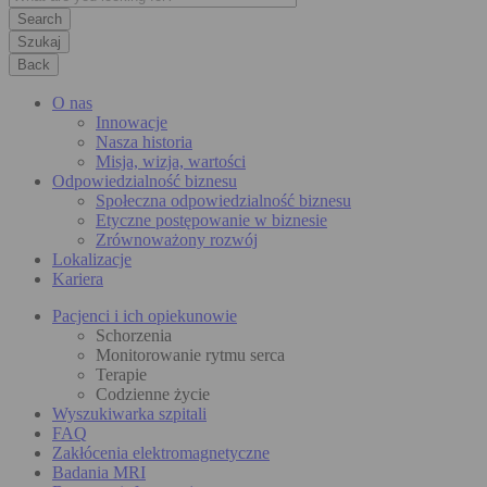
Szukaj
Back
O nas
Innowacje
Nasza historia
Misja, wizja, wartości
Odpowiedzialność biznesu
Społeczna odpowiedzialność biznesu
Etyczne postępowanie w biznesie
Zrównoważony rozwój
Lokalizacje
Kariera
Pacjenci i ich opiekunowie
Schorzenia
Monitorowanie rytmu serca
Terapie
Codzienne życie
Wyszukiwarka szpitali
FAQ
Zakłócenia elektromagnetyczne
Badania MRI