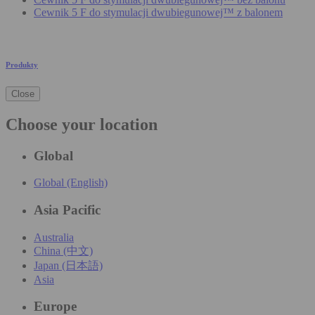
Cewnik 5 F do stymulacji dwubiegunowej™ z balonem
Produkty
Close
Choose your location
Global
Global (English)
Asia Pacific
Australia
China (中文)
Japan (日本語)
Asia
Europe