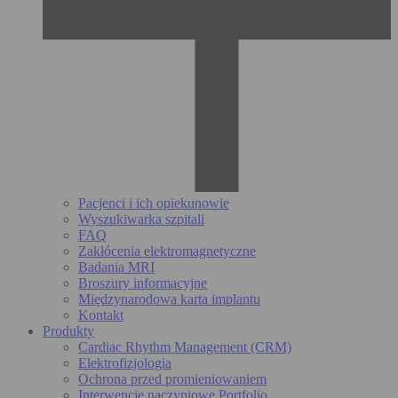
Pacjenci i ich opiekunowie
Wyszukiwarka szpitali
FAQ
Zakłócenia elektromagnetyczne
Badania MRI
Broszury informacyjne
Międzynarodowa karta implantu
Kontakt
Produkty
Cardiac Rhythm Management (CRM)
Elektrofizjologia
Ochrona przed promieniowaniem
Interwencje naczyniowe Portfolio