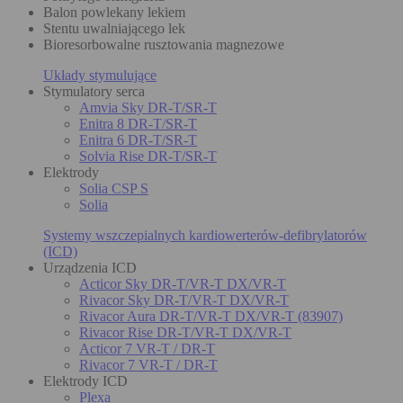
Balon powlekany lekiem
Stentu uwalniającego lek
Bioresorbowalne rusztowania magnezowe
Układy stymulujące
Stymulatory serca
Amvia Sky DR-T/SR-T
Enitra 8 DR-T/SR-T
Enitra 6 DR-T/SR-T
Solvia Rise DR-T/SR-T
Elektrody
Solia CSP S
Solia
Systemy wszczepialnych kardiowerterów-defibrylatorów
(ICD)
Urządzenia ICD
Acticor Sky DR-T/VR-T DX/VR-T
Rivacor Sky DR-T/VR-T DX/VR-T
Rivacor Aura DR-T/VR-T DX/VR-T (83907)
Rivacor Rise DR-T/VR-T DX/VR-T
Acticor 7 VR-T / DR-T
Rivacor 7 VR-T / DR-T
Elektrody ICD
Plexa