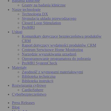
Badania kliniczne
Granty na badania kliniczne
Nasze technologie
Technologia DX
Stymulacja układu przewodzącego
Closed Loop Stimulation
ProMRI
Usługi
Komunikaty dotyczące bezpieczeństwa produktów
CRM
Raport dotyczący wydajności produktów CRM
Centrum Serwisowe Home Monitoring
Narzędzie wyszukiwania urządzeń
Oprogramowanie programatora do pobrania
ProMRI SystemCheck
Materiały
Zgodność z wymogami materiałowymi
Biblioteka techniczna
Biblioteka instrukcji
Rozwiązania cyfrowe
CardioSphere
Cyberbezpieczeństwo
Press Releases
Blog