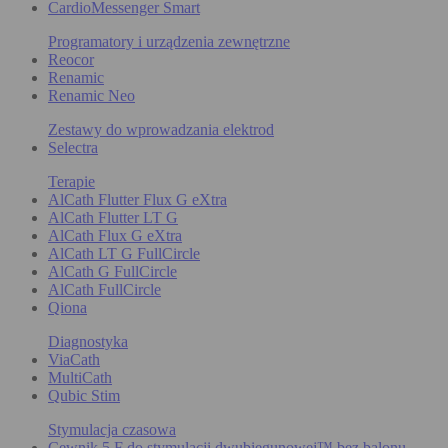
CardioMessenger Smart
Programatory i urządzenia zewnętrzne
Reocor
Renamic
Renamic Neo
Zestawy do wprowadzania elektrod
Selectra
Terapie
AlCath Flutter Flux G eXtra
AlCath Flutter LT G
AlCath Flux G eXtra
AlCath LT G FullCircle
AlCath G FullCircle
AlCath FullCircle
Qiona
Diagnostyka
ViaCath
MultiCath
Qubic Stim
Stymulacja czasowa
Cewnik 5 F do stymulacji dwubiegunowej™ bez balonu