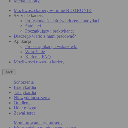
Media Library
Możliwości kariery w firmie BIOTRONIK
Szczeble kariery
Profesjonaliści i doświadczeni kandydaci
Studenci
Początkujący i praktykanci
Dlaczego warto z nami pracować?
Aplikacja
Proces aplikacji i wskazówki
Wdrożenie
Kariera | FAQ
Możliwości rozwoju kariery
Back
Schorzenia
Bradykardia
Tachykardia
Niewydolność serca
Omdlenie
Udar mózgu
Zawał serca
Monitorowanie rytmu serca
Wszczepialny monitor rytmu serca