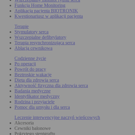
Funkcja Home Monitoring
Aplikacja pacjenta BIOTRONIK
Kwestionariusz w aplikacji pacjenta
Terapie
Stymulatory serca
Wszczepialne defibrylatory
Terapia resynchronizująca serca
Ablacja cewnikowa
Codzienne życie
Po operacji
Powrót do pracy
Beztroskie wakacje
Dieta dla zdrowia serca
Aktywność fizyczna dla zdrowia serca
Badania medyczne
Identyfikator medyczny
Rodzina i przyjaciele
Pomoc dla umysłu i dla serca
Leczenie interwencyjne naczyń wieńcowych
Akcesoria
Cewniki balonowe
Pokrytego stentgraftu