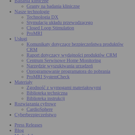
Badania kliniczne
Granty na badania kliniczne
Nasze technologie
Technologia DX
Stymulacja układu przewodzącego
Closed Loop Stimulation
ProMRI
Usługi
Komunikaty dotyczące bezpieczeństwa produktów
CRM
Raport dotyczący wydajności produktów CRM
Centrum Serwisowe Home Monitoring
Narzędzie wyszukiwania urządzeń
Oprogramowanie programatora do pobrania
ProMRI SystemCheck
Materiały
Zgodność z wymogami materiałowymi
Biblioteka techniczna
Biblioteka instrukcji
Rozwiązania cyfrowe
CardioSphere
Cyberbezpieczeństwo
Press Releases
Blog