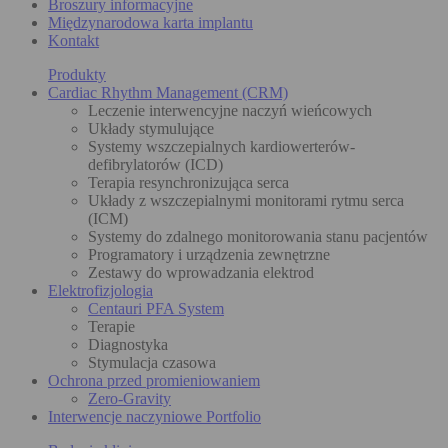
Broszury informacyjne
Międzynarodowa karta implantu
Kontakt
Produkty
Cardiac Rhythm Management (CRM)
Leczenie interwencyjne naczyń wieńcowych
Układy stymulujące
Systemy wszczepialnych kardiowerterów-
defibrylatorów (ICD)
Terapia resynchronizująca serca
Układy z wszczepialnymi monitorami rytmu serca
(ICM)
Systemy do zdalnego monitorowania stanu pacjentów
Programatory i urządzenia zewnętrzne
Zestawy do wprowadzania elektrod
Elektrofizjologia
Centauri PFA System
Terapie
Diagnostyka
Stymulacja czasowa
Ochrona przed promieniowaniem
Zero-Gravity
Interwencje naczyniowe Portfolio