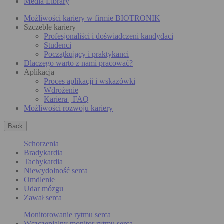
Media Library
Możliwości kariery w firmie BIOTRONIK
Szczeble kariery
Profesjonaliści i doświadczeni kandydaci
Studenci
Początkujący i praktykanci
Dlaczego warto z nami pracować?
Aplikacja
Proces aplikacji i wskazówki
Wdrożenie
Kariera | FAQ
Możliwości rozwoju kariery
Back
Schorzenia
Bradykardia
Tachykardia
Niewydolność serca
Omdlenie
Udar mózgu
Zawał serca
Monitorowanie rytmu serca
Wszczepialny monitor rytmu serca