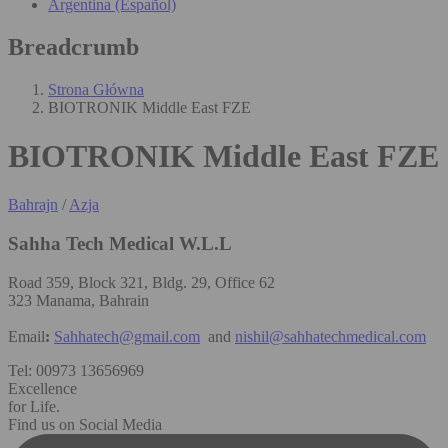
Argentina (Español)
Breadcrumb
Strona Główna
BIOTRONIK Middle East FZE
BIOTRONIK Middle East FZE
Bahrajn
/
Azja
Sahha Tech Medical W.L.L
Road 359, Block 321, Bldg. 29, Office 62
323 Manama, Bahrain
Email
:
Sahhatech@gmail.com
and
nishil@sahhatechmedical.com
Tel: 00973 13656969
Excellence
for Life.
Find us on Social Media