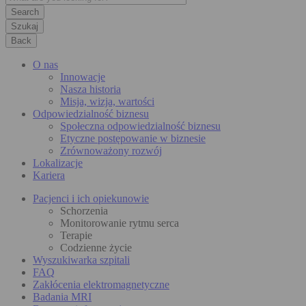
Szukaj
Back
O nas
Innowacje
Nasza historia
Misja, wizja, wartości
Odpowiedzialność biznesu
Społeczna odpowiedzialność biznesu
Etyczne postępowanie w biznesie
Zrównoważony rozwój
Lokalizacje
Kariera
Pacjenci i ich opiekunowie
Schorzenia
Monitorowanie rytmu serca
Terapie
Codzienne życie
Wyszukiwarka szpitali
FAQ
Zakłócenia elektromagnetyczne
Badania MRI