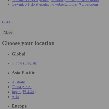
Cewnik 5 F do stymulacji dwubiegunowej™ z balonem
Produkty
Close
Choose your location
Global
Global (English)
Asia Pacific
Australia
China (中文)
Japan (日本語)
Asia
Europe