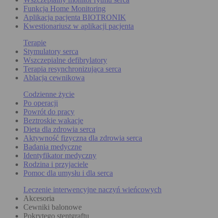
Funkcja Home Monitoring
Aplikacja pacjenta BIOTRONIK
Kwestionariusz w aplikacji pacjenta
Terapie
Stymulatory serca
Wszczepialne defibrylatory
Terapia resynchronizująca serca
Ablacja cewnikowa
Codzienne życie
Po operacji
Powrót do pracy
Beztroskie wakacje
Dieta dla zdrowia serca
Aktywność fizyczna dla zdrowia serca
Badania medyczne
Identyfikator medyczny
Rodzina i przyjaciele
Pomoc dla umysłu i dla serca
Leczenie interwencyjne naczyń wieńcowych
Akcesoria
Cewniki balonowe
Pokrytego stentgraftu