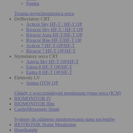
Pamira
Terapia resynchronizująca serca
Defibrylatory CRT
Acticor Sky HF-T / HF-T QP
Rivacor Sky HF-T / HF-T QP
Rivacor Aura HF-T/HF-T QP
Rivacor Rise HF-T/HF-T QP
Acticor 7 HF-T QP/HF-T
Rivacor 7 HF-T QP/HF-T
Stymulatory serca CRT
Amvia Sky HF-T QP/HF-T
Edora 8 HF-T QP/HF-T
Enitra 8 HF-T QP/HF-T
Elektrody LV
Sentus OTW QP
Układy z wszczepialnymi monitorami rytmu serca (ICM)
BIOMONITOR IV
BIOMONITOR IIIm
CardioMessenger Smart
Systemy do zdalnego monitorowania stanu pacjentów
BIOTRONIK Home Monitoring
HeartInsight