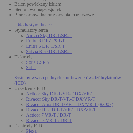
Balon powlekany lekiem
Stentu uwalniającego lek
Bioresorbowalne rusztowania magnezowe
Układy stymulujące
Stymulatory serca
Amvia Sky DR-T/SR-T
Enitra 8 DR-T/SR-T
Enitra 6 DR-T/SR-T
Solvia Rise DR-T/SR-T
Elektrody
Solia CSP S
Solia
Systemy wszczepialnych kardiowerterów-defibrylatorów
(ICD)
Urządzenia ICD
Acticor Sky DR-T/VR-T DX/VR-T
Rivacor Sky DR-T/VR-T DX/VR-T
Rivacor Aura DR-T/VR-T DX/VR-T (83907)
Rivacor Rise DR-T/VR-T DX/VR-T
Acticor 7 VR-T / DR-T
Rivacor 7 VR-T / DR-T
Elektrody ICD
Plexa