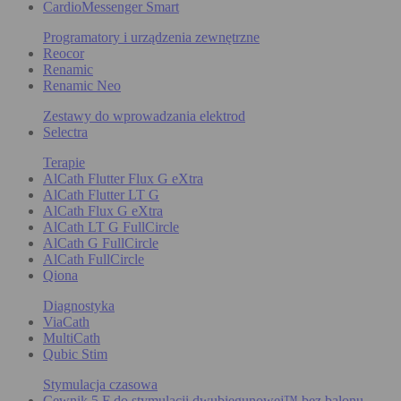
CardioMessenger Smart
Programatory i urządzenia zewnętrzne
Reocor
Renamic
Renamic Neo
Zestawy do wprowadzania elektrod
Selectra
Terapie
AlCath Flutter Flux G eXtra
AlCath Flutter LT G
AlCath Flux G eXtra
AlCath LT G FullCircle
AlCath G FullCircle
AlCath FullCircle
Qiona
Diagnostyka
ViaCath
MultiCath
Qubic Stim
Stymulacja czasowa
Cewnik 5 F do stymulacji dwubiegunowej™ bez balonu