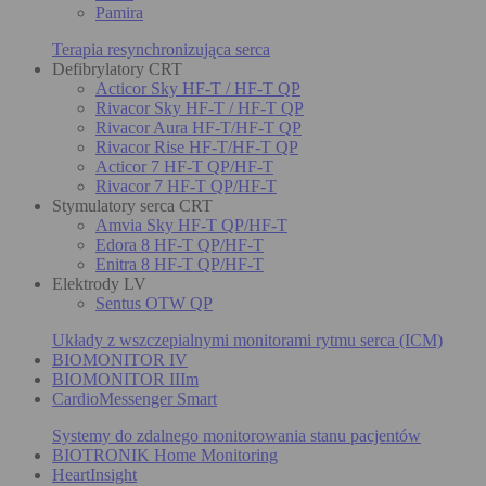
Pamira
Terapia resynchronizująca serca
Defibrylatory CRT
Acticor Sky HF-T / HF-T QP
Rivacor Sky HF-T / HF-T QP
Rivacor Aura HF-T/HF-T QP
Rivacor Rise HF-T/HF-T QP
Acticor 7 HF-T QP/HF-T
Rivacor 7 HF-T QP/HF-T
Stymulatory serca CRT
Amvia Sky HF-T QP/HF-T
Edora 8 HF-T QP/HF-T
Enitra 8 HF-T QP/HF-T
Elektrody LV
Sentus OTW QP
Układy z wszczepialnymi monitorami rytmu serca (ICM)
BIOMONITOR IV
BIOMONITOR IIIm
CardioMessenger Smart
Systemy do zdalnego monitorowania stanu pacjentów
BIOTRONIK Home Monitoring
HeartInsight