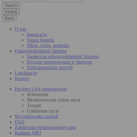
Szukaj
Back
O nas
Innowacje
Nasza historia
Misja, wizja, wartości
Odpowiedzialność biznesu
Społeczna odpowiedzialność biznesu
Etyczne postępowanie w biznesie
Zrównoważony rozwój
Lokalizacje
Kariera
Pacjenci i ich opiekunowie
Schorzenia
Monitorowanie rytmu serca
Terapie
Codzienne życie
Wyszukiwarka szpitali
FAQ
Zakłócenia elektromagnetyczne
Badania MRI