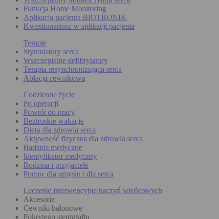
Funkcja Home Monitoring
Aplikacja pacjenta BIOTRONIK
Kwestionariusz w aplikacji pacjenta
Terapie
Stymulatory serca
Wszczepialne defibrylatory
Terapia resynchronizująca serca
Ablacja cewnikowa
Codzienne życie
Po operacji
Powrót do pracy
Beztroskie wakacje
Dieta dla zdrowia serca
Aktywność fizyczna dla zdrowia serca
Badania medyczne
Identyfikator medyczny
Rodzina i przyjaciele
Pomoc dla umysłu i dla serca
Leczenie interwencyjne naczyń wieńcowych
Akcesoria
Cewniki balonowe
Pokrytego stentgraftu