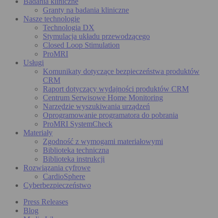
Badania kliniczne
Granty na badania kliniczne
Nasze technologie
Technologia DX
Stymulacja układu przewodzącego
Closed Loop Stimulation
ProMRI
Usługi
Komunikaty dotyczące bezpieczeństwa produktów
CRM
Raport dotyczący wydajności produktów CRM
Centrum Serwisowe Home Monitoring
Narzędzie wyszukiwania urządzeń
Oprogramowanie programatora do pobrania
ProMRI SystemCheck
Materiały
Zgodność z wymogami materiałowymi
Biblioteka techniczna
Biblioteka instrukcji
Rozwiązania cyfrowe
CardioSphere
Cyberbezpieczeństwo
Press Releases
Blog