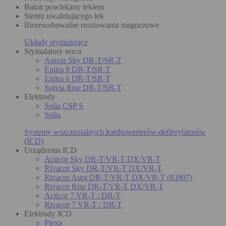
Balon powlekany lekiem
Stentu uwalniającego lek
Bioresorbowalne rusztowania magnezowe
Układy stymulujące
Stymulatory serca
Amvia Sky DR-T/SR-T
Enitra 8 DR-T/SR-T
Enitra 6 DR-T/SR-T
Solvia Rise DR-T/SR-T
Elektrody
Solia CSP S
Solia
Systemy wszczepialnych kardiowerterów-defibrylatorów
(ICD)
Urządzenia ICD
Acticor Sky DR-T/VR-T DX/VR-T
Rivacor Sky DR-T/VR-T DX/VR-T
Rivacor Aura DR-T/VR-T DX/VR-T (83907)
Rivacor Rise DR-T/VR-T DX/VR-T
Acticor 7 VR-T / DR-T
Rivacor 7 VR-T / DR-T
Elektrody ICD
Plexa