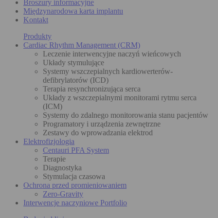
Broszury informacyjne
Międzynarodowa karta implantu
Kontakt
Produkty
Cardiac Rhythm Management (CRM)
Leczenie interwencyjne naczyń wieńcowych
Układy stymulujące
Systemy wszczepialnych kardiowerterów-
defibrylatorów (ICD)
Terapia resynchronizująca serca
Układy z wszczepialnymi monitorami rytmu serca
(ICM)
Systemy do zdalnego monitorowania stanu pacjentów
Programatory i urządzenia zewnętrzne
Zestawy do wprowadzania elektrod
Elektrofizjologia
Centauri PFA System
Terapie
Diagnostyka
Stymulacja czasowa
Ochrona przed promieniowaniem
Zero-Gravity
Interwencje naczyniowe Portfolio