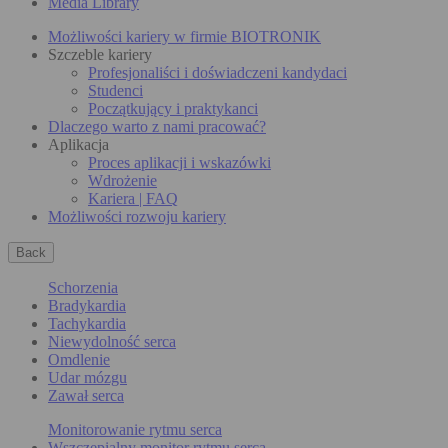
Media Library
Możliwości kariery w firmie BIOTRONIK
Szczeble kariery
Profesjonaliści i doświadczeni kandydaci
Studenci
Początkujący i praktykanci
Dlaczego warto z nami pracować?
Aplikacja
Proces aplikacji i wskazówki
Wdrożenie
Kariera | FAQ
Możliwości rozwoju kariery
Back
Schorzenia
Bradykardia
Tachykardia
Niewydolność serca
Omdlenie
Udar mózgu
Zawał serca
Monitorowanie rytmu serca
Wszczepialny monitor rytmu serca