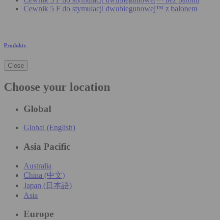
Cewnik 5 F do stymulacji dwubiegunowej™ z balonem
Produkty
Close
Choose your location
Global
Global (English)
Asia Pacific
Australia
China (中文)
Japan (日本語)
Asia
Europe