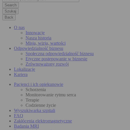
Szukaj
Back
O nas
Innowacje
Nasza historia
Misja, wizja, wartości
Odpowiedzialność biznesu
Społeczna odpowiedzialność biznesu
Etyczne postępowanie w biznesie
Zrównoważony rozwój
Lokalizacje
Kariera
Pacjenci i ich opiekunowie
Schorzenia
Monitorowanie rytmu serca
Terapie
Codzienne życie
Wyszukiwarka szpitali
FAQ
Zakłócenia elektromagnetyczne
Badania MRI