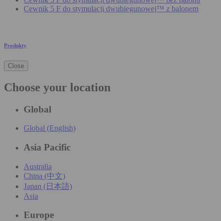
Cewnik 5 F do stymulacji dwubiegunowej™ z balonem
Produkty
Close
Choose your location
Global
Global (English)
Asia Pacific
Australia
China (中文)
Japan (日本語)
Asia
Europe