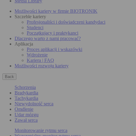
Media Library
Możliwości kariery w firmie BIOTRONIK
Szczeble kariery
Profesjonaliści i doświadczeni kandydaci
Studenci
Początkujący i praktykanci
Dlaczego warto z nami pracować?
Aplikacja
Proces aplikacji i wskazówki
Wdrożenie
Kariera | FAQ
Możliwości rozwoju kariery
Back
Schorzenia
Bradykardia
Tachykardia
Niewydolność serca
Omdlenie
Udar mózgu
Zawał serca
Monitorowanie rytmu serca
Wszczepialny monitor rytmu serca