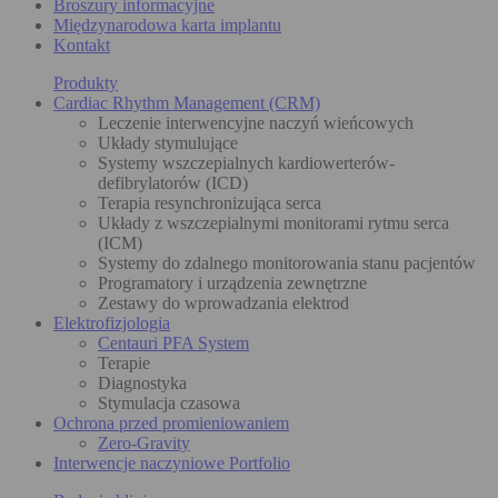
Broszury informacyjne
Międzynarodowa karta implantu
Kontakt
Produkty
Cardiac Rhythm Management (CRM)
Leczenie interwencyjne naczyń wieńcowych
Układy stymulujące
Systemy wszczepialnych kardiowerterów-
defibrylatorów (ICD)
Terapia resynchronizująca serca
Układy z wszczepialnymi monitorami rytmu serca
(ICM)
Systemy do zdalnego monitorowania stanu pacjentów
Programatory i urządzenia zewnętrzne
Zestawy do wprowadzania elektrod
Elektrofizjologia
Centauri PFA System
Terapie
Diagnostyka
Stymulacja czasowa
Ochrona przed promieniowaniem
Zero-Gravity
Interwencje naczyniowe Portfolio