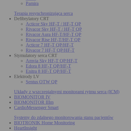
Pamira
Terapia resynchronizująca serca
Defibrylatory CRT
Acticor Sky HF-T / HF-T QP
Rivacor Sky HF-T / HF-T QP
Rivacor Aura HF-T/HF-T QP
Rivacor Rise HF-T/HF-T QP
Acticor 7 HF-T QP/HF-T
Rivacor 7 HF-T QP/HF-T
Stymulatory serca CRT
Amvia Sky HF-T QP/HF-T
Edora 8 HF-T QP/HF-T
Enitra 8 HF-T QP/HF-T
Elektrody LV
Sentus OTW QP
Układy z wszczepialnymi monitorami rytmu serca (ICM)
BIOMONITOR IV
BIOMONITOR IIIm
CardioMessenger Smart
Systemy do zdalnego monitorowania stanu pacjentów
BIOTRONIK Home Monitoring
HeartInsight