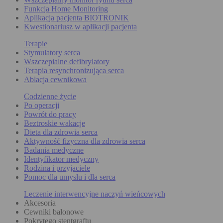
Funkcja Home Monitoring
Aplikacja pacjenta BIOTRONIK
Kwestionariusz w aplikacji pacjenta
Terapie
Stymulatory serca
Wszczepialne defibrylatory
Terapia resynchronizująca serca
Ablacja cewnikowa
Codzienne życie
Po operacji
Powrót do pracy
Beztroskie wakacje
Dieta dla zdrowia serca
Aktywność fizyczna dla zdrowia serca
Badania medyczne
Identyfikator medyczny
Rodzina i przyjaciele
Pomoc dla umysłu i dla serca
Leczenie interwencyjne naczyń wieńcowych
Akcesoria
Cewniki balonowe
Pokrytego stentgraftu