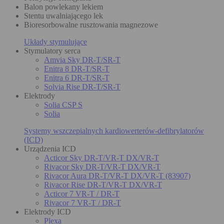
Balon powlekany lekiem
Stentu uwalniającego lek
Bioresorbowalne rusztowania magnezowe
Układy stymulujące
Stymulatory serca
Amvia Sky DR-T/SR-T
Enitra 8 DR-T/SR-T
Enitra 6 DR-T/SR-T
Solvia Rise DR-T/SR-T
Elektrody
Solia CSP S
Solia
Systemy wszczepialnych kardiowerterów-defibrylatorów
(ICD)
Urządzenia ICD
Acticor Sky DR-T/VR-T DX/VR-T
Rivacor Sky DR-T/VR-T DX/VR-T
Rivacor Aura DR-T/VR-T DX/VR-T (83907)
Rivacor Rise DR-T/VR-T DX/VR-T
Acticor 7 VR-T / DR-T
Rivacor 7 VR-T / DR-T
Elektrody ICD
Plexa