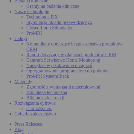
Badania kliniczne
Granty na badania kliniczne
Nasze technologie
Technologia DX
Stymulacja układu przewodzącego
Closed Loop Stimulation
ProMRI
Usługi
Komunikaty dotyczące bezpieczeństwa produktów
CRM
Raport dotyczący wydajności produktów CRM
Centrum Serwisowe Home Monitoring
Narzędzie wyszukiwania urządzeń
Oprogramowanie programatora do pobrania
ProMRI SystemCheck
Materiały
Zgodność z wymogami materiałowymi
Biblioteka techniczna
Biblioteka instrukcji
Rozwiązania cyfrowe
CardioSphere
Cyberbezpieczeństwo
Press Releases
Blog