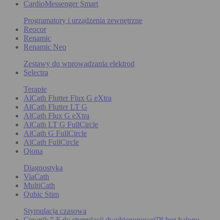
CardioMessenger Smart
Programatory i urządzenia zewnętrzne
Reocor
Renamic
Renamic Neo
Zestawy do wprowadzania elektrod
Selectra
Terapie
AlCath Flutter Flux G eXtra
AlCath Flutter LT G
AlCath Flux G eXtra
AlCath LT G FullCircle
AlCath G FullCircle
AlCath FullCircle
Qiona
Diagnostyka
ViaCath
MultiCath
Qubic Stim
Stymulacja czasowa
Cewnik 5 F do stymulacji dwubiegunowej™ bez balonu