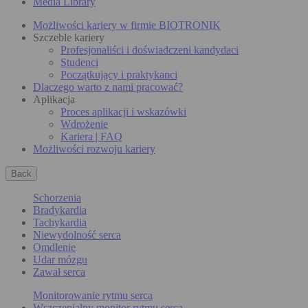
Media Library
Możliwości kariery w firmie BIOTRONIK
Szczeble kariery
Profesjonaliści i doświadczeni kandydaci
Studenci
Początkujący i praktykanci
Dlaczego warto z nami pracować?
Aplikacja
Proces aplikacji i wskazówki
Wdrożenie
Kariera | FAQ
Możliwości rozwoju kariery
Back
Schorzenia
Bradykardia
Tachykardia
Niewydolność serca
Omdlenie
Udar mózgu
Zawał serca
Monitorowanie rytmu serca
Wszczepialny monitor rytmu serca