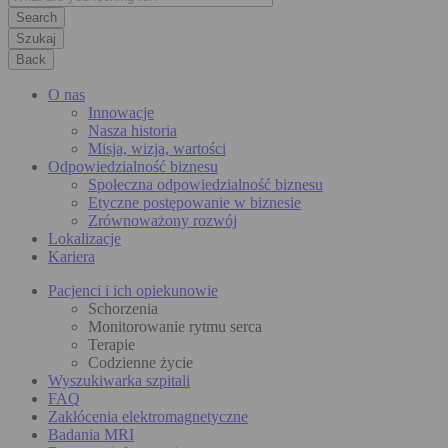
Szukaj
Back
O nas
Innowacje
Nasza historia
Misja, wizja, wartości
Odpowiedzialność biznesu
Społeczna odpowiedzialność biznesu
Etyczne postępowanie w biznesie
Zrównoważony rozwój
Lokalizacje
Kariera
Pacjenci i ich opiekunowie
Schorzenia
Monitorowanie rytmu serca
Terapie
Codzienne życie
Wyszukiwarka szpitali
FAQ
Zakłócenia elektromagnetyczne
Badania MRI