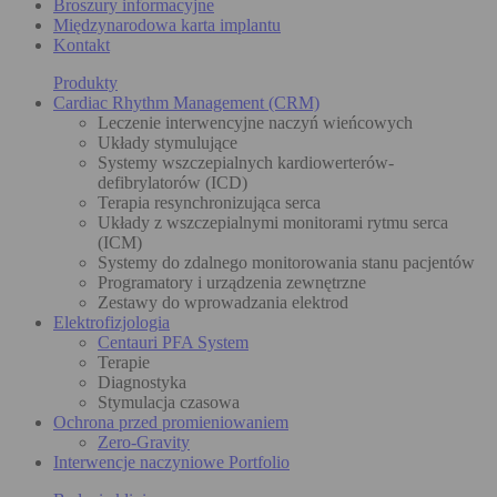
Broszury informacyjne
Międzynarodowa karta implantu
Kontakt
Produkty
Cardiac Rhythm Management (CRM)
Leczenie interwencyjne naczyń wieńcowych
Układy stymulujące
Systemy wszczepialnych kardiowerterów-
defibrylatorów (ICD)
Terapia resynchronizująca serca
Układy z wszczepialnymi monitorami rytmu serca
(ICM)
Systemy do zdalnego monitorowania stanu pacjentów
Programatory i urządzenia zewnętrzne
Zestawy do wprowadzania elektrod
Elektrofizjologia
Centauri PFA System
Terapie
Diagnostyka
Stymulacja czasowa
Ochrona przed promieniowaniem
Zero-Gravity
Interwencje naczyniowe Portfolio