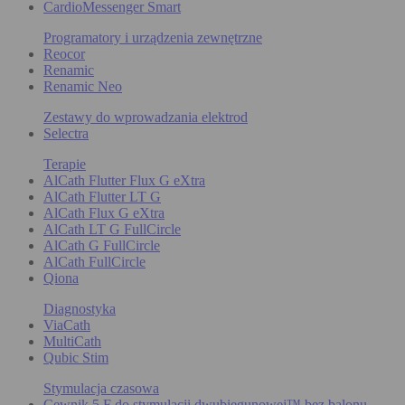
CardioMessenger Smart
Programatory i urządzenia zewnętrzne
Reocor
Renamic
Renamic Neo
Zestawy do wprowadzania elektrod
Selectra
Terapie
AlCath Flutter Flux G eXtra
AlCath Flutter LT G
AlCath Flux G eXtra
AlCath LT G FullCircle
AlCath G FullCircle
AlCath FullCircle
Qiona
Diagnostyka
ViaCath
MultiCath
Qubic Stim
Stymulacja czasowa
Cewnik 5 F do stymulacji dwubiegunowej™ bez balonu