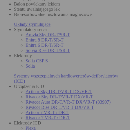
Balon powlekany lekiem
Stentu uwalniającego lek
Bioresorbowalne rusztowania magnezowe
Układy stymulujące
Stymulatory serca
Amvia Sky DR-T/SR-T
Enitra 8 DR-T/SR-T
Enitra 6 DR-T/SR-T
Solvia Rise DR-T/SR-T
Elektrody
Solia CSP S
Solia
Systemy wszczepialnych kardiowerterów-defibrylatorów
(ICD)
Urządzenia ICD
Acticor Sky DR-T/VR-T DX/VR-T
Rivacor Sky DR-T/VR-T DX/VR-T
Rivacor Aura DR-T/VR-T DX/VR-T (83907)
Rivacor Rise DR-T/VR-T DX/VR-T
Acticor 7 VR-T / DR-T
Rivacor 7 VR-T / DR-T
Elektrody ICD
Plexa