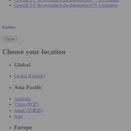
Cewnik 5 F do stymulacji dwubiegunowej™ z balonem
Produkty
Close
Choose your location
Global
Global (English)
Asia Pacific
Australia
China (中文)
Japan (日本語)
Asia
Europe