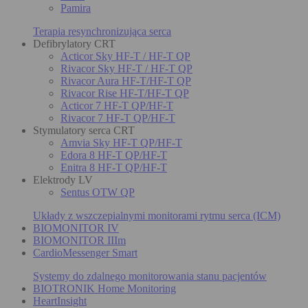
Pamira
Terapia resynchronizująca serca
Defibrylatory CRT
Acticor Sky HF-T / HF-T QP
Rivacor Sky HF-T / HF-T QP
Rivacor Aura HF-T/HF-T QP
Rivacor Rise HF-T/HF-T QP
Acticor 7 HF-T QP/HF-T
Rivacor 7 HF-T QP/HF-T
Stymulatory serca CRT
Amvia Sky HF-T QP/HF-T
Edora 8 HF-T QP/HF-T
Enitra 8 HF-T QP/HF-T
Elektrody LV
Sentus OTW QP
Układy z wszczepialnymi monitorami rytmu serca (ICM)
BIOMONITOR IV
BIOMONITOR IIIm
CardioMessenger Smart
Systemy do zdalnego monitorowania stanu pacjentów
BIOTRONIK Home Monitoring
HeartInsight