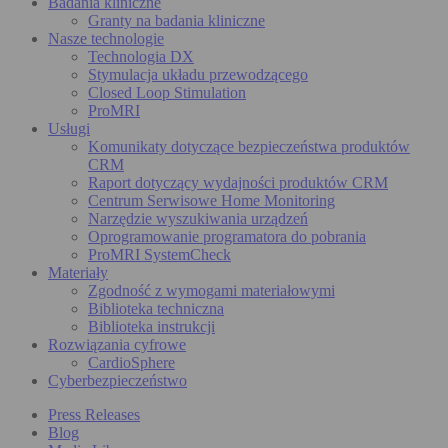
Badania kliniczne
Granty na badania kliniczne
Nasze technologie
Technologia DX
Stymulacja układu przewodzącego
Closed Loop Stimulation
ProMRI
Usługi
Komunikaty dotyczące bezpieczeństwa produktów
CRM
Raport dotyczący wydajności produktów CRM
Centrum Serwisowe Home Monitoring
Narzędzie wyszukiwania urządzeń
Oprogramowanie programatora do pobrania
ProMRI SystemCheck
Materiały
Zgodność z wymogami materiałowymi
Biblioteka techniczna
Biblioteka instrukcji
Rozwiązania cyfrowe
CardioSphere
Cyberbezpieczeństwo
Press Releases
Blog