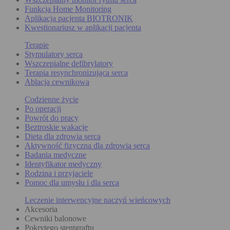
Funkcja Home Monitoring
Aplikacja pacjenta BIOTRONIK
Kwestionariusz w aplikacji pacjenta
Terapie
Stymulatory serca
Wszczepialne defibrylatory
Terapia resynchronizująca serca
Ablacja cewnikowa
Codzienne życie
Po operacji
Powrót do pracy
Beztroskie wakacje
Dieta dla zdrowia serca
Aktywność fizyczna dla zdrowia serca
Badania medyczne
Identyfikator medyczny
Rodzina i przyjaciele
Pomoc dla umysłu i dla serca
Leczenie interwencyjne naczyń wieńcowych
Akcesoria
Cewniki balonowe
Pokrytego stentgraftu