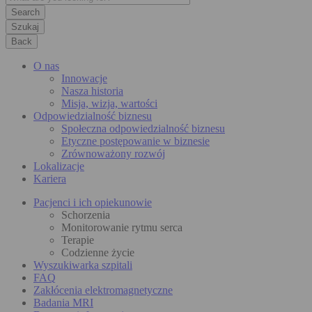
Szukaj
Back
O nas
Innowacje
Nasza historia
Misja, wizja, wartości
Odpowiedzialność biznesu
Społeczna odpowiedzialność biznesu
Etyczne postępowanie w biznesie
Zrównoważony rozwój
Lokalizacje
Kariera
Pacjenci i ich opiekunowie
Schorzenia
Monitorowanie rytmu serca
Terapie
Codzienne życie
Wyszukiwarka szpitali
FAQ
Zakłócenia elektromagnetyczne
Badania MRI