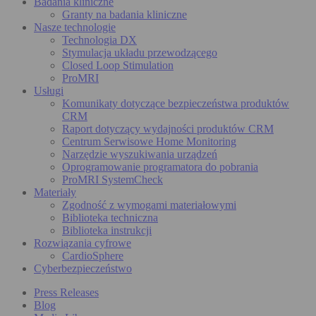
Badania kliniczne
Granty na badania kliniczne
Nasze technologie
Technologia DX
Stymulacja układu przewodzącego
Closed Loop Stimulation
ProMRI
Usługi
Komunikaty dotyczące bezpieczeństwa produktów
CRM
Raport dotyczący wydajności produktów CRM
Centrum Serwisowe Home Monitoring
Narzędzie wyszukiwania urządzeń
Oprogramowanie programatora do pobrania
ProMRI SystemCheck
Materiały
Zgodność z wymogami materiałowymi
Biblioteka techniczna
Biblioteka instrukcji
Rozwiązania cyfrowe
CardioSphere
Cyberbezpieczeństwo
Press Releases
Blog