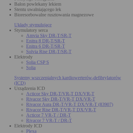
Balon powlekany lekiem
Stentu uwalniającego lek
Bioresorbowalne rusztowania magnezowe
Układy stymulujące
Stymulatory serca
Amvia Sky DR-T/SR-T
Enitra 8 DR-T/SR-T
Enitra 6 DR-T/SR-T
Solvia Rise DR-T/SR-T
Elektrody
Solia CSP S
Solia
Systemy wszczepialnych kardiowerterów-defibrylatorów
(ICD)
Urządzenia ICD
Acticor Sky DR-T/VR-T DX/VR-T
Rivacor Sky DR-T/VR-T DX/VR-T
Rivacor Aura DR-T/VR-T DX/VR-T (83907)
Rivacor Rise DR-T/VR-T DX/VR-T
Acticor 7 VR-T / DR-T
Rivacor 7 VR-T / DR-T
Elektrody ICD
Plexa