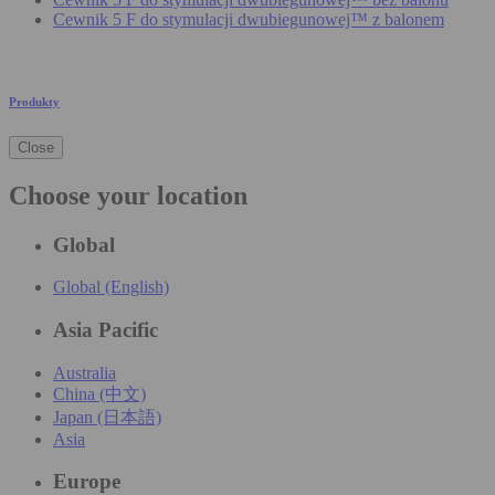
Cewnik 5 F do stymulacji dwubiegunowej™ z balonem
Produkty
Close
Choose your location
Global
Global (English)
Asia Pacific
Australia
China (中文)
Japan (日本語)
Asia
Europe