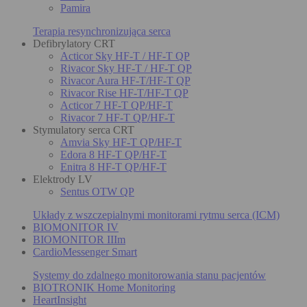
Pamira
Terapia resynchronizująca serca
Defibrylatory CRT
Acticor Sky HF-T / HF-T QP
Rivacor Sky HF-T / HF-T QP
Rivacor Aura HF-T/HF-T QP
Rivacor Rise HF-T/HF-T QP
Acticor 7 HF-T QP/HF-T
Rivacor 7 HF-T QP/HF-T
Stymulatory serca CRT
Amvia Sky HF-T QP/HF-T
Edora 8 HF-T QP/HF-T
Enitra 8 HF-T QP/HF-T
Elektrody LV
Sentus OTW QP
Układy z wszczepialnymi monitorami rytmu serca (ICM)
BIOMONITOR IV
BIOMONITOR IIIm
CardioMessenger Smart
Systemy do zdalnego monitorowania stanu pacjentów
BIOTRONIK Home Monitoring
HeartInsight