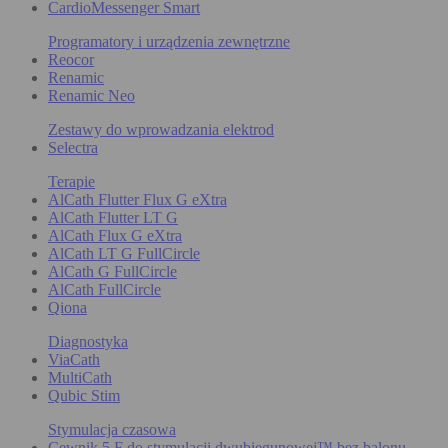
CardioMessenger Smart
Programatory i urządzenia zewnętrzne
Reocor
Renamic
Renamic Neo
Zestawy do wprowadzania elektrod
Selectra
Terapie
AlCath Flutter Flux G eXtra
AlCath Flutter LT G
AlCath Flux G eXtra
AlCath LT G FullCircle
AlCath G FullCircle
AlCath FullCircle
Qiona
Diagnostyka
ViaCath
MultiCath
Qubic Stim
Stymulacja czasowa
Cewnik 5 F do stymulacji dwubiegunowej™ bez balonu