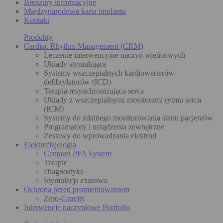
Broszury informacyjne
Międzynarodowa karta implantu
Kontakt
Produkty
Cardiac Rhythm Management (CRM)
Leczenie interwencyjne naczyń wieńcowych
Układy stymulujące
Systemy wszczepialnych kardiowerterów-
defibrylatorów (ICD)
Terapia resynchronizująca serca
Układy z wszczepialnymi monitorami rytmu serca
(ICM)
Systemy do zdalnego monitorowania stanu pacjentów
Programatory i urządzenia zewnętrzne
Zestawy do wprowadzania elektrod
Elektrofizjologia
Centauri PFA System
Terapie
Diagnostyka
Stymulacja czasowa
Ochrona przed promieniowaniem
Zero-Gravity
Interwencje naczyniowe Portfolio