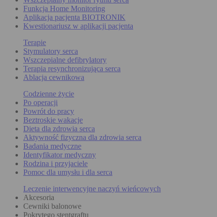
Funkcja Home Monitoring
Aplikacja pacjenta BIOTRONIK
Kwestionariusz w aplikacji pacjenta
Terapie
Stymulatory serca
Wszczepialne defibrylatory
Terapia resynchronizująca serca
Ablacja cewnikowa
Codzienne życie
Po operacji
Powrót do pracy
Beztroskie wakacje
Dieta dla zdrowia serca
Aktywność fizyczna dla zdrowia serca
Badania medyczne
Identyfikator medyczny
Rodzina i przyjaciele
Pomoc dla umysłu i dla serca
Leczenie interwencyjne naczyń wieńcowych
Akcesoria
Cewniki balonowe
Pokrytego stentgraftu