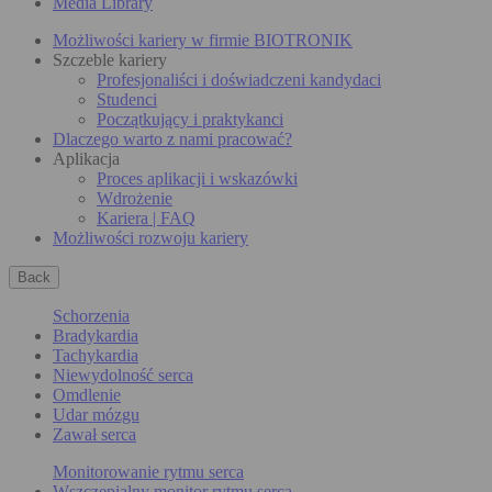
Media Library
Możliwości kariery w firmie BIOTRONIK
Szczeble kariery
Profesjonaliści i doświadczeni kandydaci
Studenci
Początkujący i praktykanci
Dlaczego warto z nami pracować?
Aplikacja
Proces aplikacji i wskazówki
Wdrożenie
Kariera | FAQ
Możliwości rozwoju kariery
Back
Schorzenia
Bradykardia
Tachykardia
Niewydolność serca
Omdlenie
Udar mózgu
Zawał serca
Monitorowanie rytmu serca
Wszczepialny monitor rytmu serca