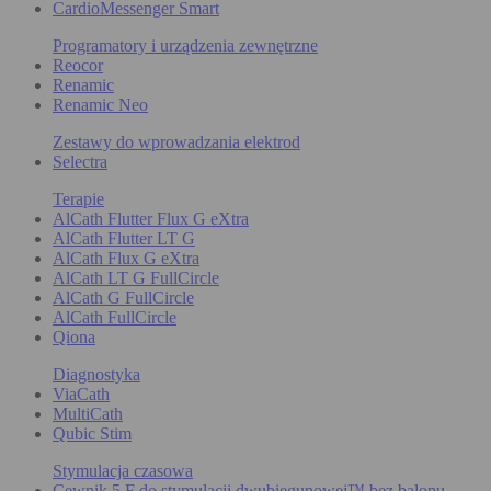
CardioMessenger Smart
Programatory i urządzenia zewnętrzne
Reocor
Renamic
Renamic Neo
Zestawy do wprowadzania elektrod
Selectra
Terapie
AlCath Flutter Flux G eXtra
AlCath Flutter LT G
AlCath Flux G eXtra
AlCath LT G FullCircle
AlCath G FullCircle
AlCath FullCircle
Qiona
Diagnostyka
ViaCath
MultiCath
Qubic Stim
Stymulacja czasowa
Cewnik 5 F do stymulacji dwubiegunowej™ bez balonu