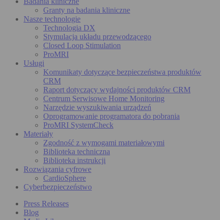
Badania kliniczne
Granty na badania kliniczne
Nasze technologie
Technologia DX
Stymulacja układu przewodzącego
Closed Loop Stimulation
ProMRI
Usługi
Komunikaty dotyczące bezpieczeństwa produktów
CRM
Raport dotyczący wydajności produktów CRM
Centrum Serwisowe Home Monitoring
Narzędzie wyszukiwania urządzeń
Oprogramowanie programatora do pobrania
ProMRI SystemCheck
Materiały
Zgodność z wymogami materiałowymi
Biblioteka techniczna
Biblioteka instrukcji
Rozwiązania cyfrowe
CardioSphere
Cyberbezpieczeństwo
Press Releases
Blog