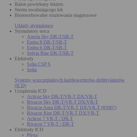
Balon powlekany lekiem
Stentu uwalniającego lek
Bioresorbowalne rusztowania magnezowe
Układy stymulujące
Stymulatory serca
Amvia Sky DR-T/SR-T
Enitra 8 DR-T/SR-T
Enitra 6 DR-T/SR-T
Solvia Rise DR-T/SR-T
Elektrody
Solia CSP S
Solia
Systemy wszczepialnych kardiowerterów-defibrylatorów
(ICD)
Urządzenia ICD
Acticor Sky DR-T/VR-T DX/VR-T
Rivacor Sky DR-T/VR-T DX/VR-T
Rivacor Aura DR-T/VR-T DX/VR-T (83907)
Rivacor Rise DR-T/VR-T DX/VR-T
Acticor 7 VR-T / DR-T
Rivacor 7 VR-T / DR-T
Elektrody ICD
Plexa