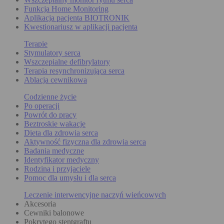
Funkcja Home Monitoring
Aplikacja pacjenta BIOTRONIK
Kwestionariusz w aplikacji pacjenta
Terapie
Stymulatory serca
Wszczepialne defibrylatory
Terapia resynchronizująca serca
Ablacja cewnikowa
Codzienne życie
Po operacji
Powrót do pracy
Beztroskie wakacje
Dieta dla zdrowia serca
Aktywność fizyczna dla zdrowia serca
Badania medyczne
Identyfikator medyczny
Rodzina i przyjaciele
Pomoc dla umysłu i dla serca
Leczenie interwencyjne naczyń wieńcowych
Akcesoria
Cewniki balonowe
Pokrytego stentgraftu