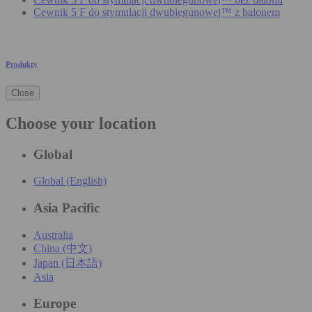
Cewnik 5 F do stymulacji dwubiegunowej™ z balonem
Produkty
Close
Choose your location
Global
Global (English)
Asia Pacific
Australia
China (中文)
Japan (日本語)
Asia
Europe