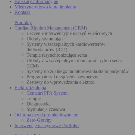
Broszury informacyjne
Międzynarodowa karta implantu
Kontakt
Produkty
Cardiac Rhythm Management (CRM)
Leczenie interwencyjne naczyń wieńcowych
Układy stymulujące
Systemy wszczepialnych kardiowerterów-
defibrylatorów (ICD)
Terapia resynchronizująca serca
Układy z wszczepialnymi monitorami rytmu serca
(ICM)
Systemy do zdalnego monitorowania stanu pacjentów
Programatory i urządzenia zewnętrzne
Zestawy do wprowadzania elektrod
Elektrofizjologia
Centauri PFA System
Terapie
Diagnostyka
Stymulacja czasowa
Ochrona przed promieniowaniem
Zero-Gravity
Interwencje naczyniowe Portfolio