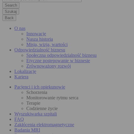
Szukaj
Back
O nas
Innowacje
Nasza historia
Misja, wizja, wartości
Odpowiedzialność biznesu
Społeczna odpowiedzialność biznesu
Etyczne postępowanie w biznesie
Zrównoważony rozwój
Lokalizacje
Kariera
Pacjenci i ich opiekunowie
Schorzenia
Monitorowanie rytmu serca
Terapie
Codzienne życie
Wyszukiwarka szpitali
FAQ
Zakłócenia elektromagnetyczne
Badania MRI