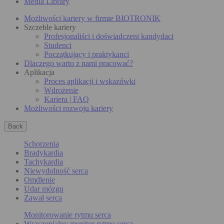
Media Library
Możliwości kariery w firmie BIOTRONIK
Szczeble kariery
Profesjonaliści i doświadczeni kandydaci
Studenci
Początkujący i praktykanci
Dlaczego warto z nami pracować?
Aplikacja
Proces aplikacji i wskazówki
Wdrożenie
Kariera | FAQ
Możliwości rozwoju kariery
Back
Schorzenia
Bradykardia
Tachykardia
Niewydolność serca
Omdlenie
Udar mózgu
Zawał serca
Monitorowanie rytmu serca
Wszczepialny monitor rytmu serca