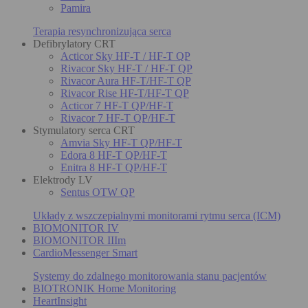
Pamira
Terapia resynchronizująca serca
Defibrylatory CRT
Acticor Sky HF-T / HF-T QP
Rivacor Sky HF-T / HF-T QP
Rivacor Aura HF-T/HF-T QP
Rivacor Rise HF-T/HF-T QP
Acticor 7 HF-T QP/HF-T
Rivacor 7 HF-T QP/HF-T
Stymulatory serca CRT
Amvia Sky HF-T QP/HF-T
Edora 8 HF-T QP/HF-T
Enitra 8 HF-T QP/HF-T
Elektrody LV
Sentus OTW QP
Układy z wszczepialnymi monitorami rytmu serca (ICM)
BIOMONITOR IV
BIOMONITOR IIIm
CardioMessenger Smart
Systemy do zdalnego monitorowania stanu pacjentów
BIOTRONIK Home Monitoring
HeartInsight