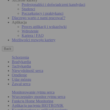
Szczeble kariery
Profesjonaliści i doświadczeni kandydaci
Studenci
Początkujący i praktykanci
Dlaczego warto z nami pracować?
Aplikacja
Proces aplikacji i wskazówki
Wdrożenie
Kariera | FAQ
Możliwości rozwoju kariery
Back
Schorzenia
Bradykardia
Tachykardia
Niewydolność serca
Omdlenie
Udar mózgu
Zawał serca
Monitorowanie rytmu serca
Wszczepialny monitor rytmu serca
Funkcja Home Monitoring
Aplikacja pacjenta BIOTRONIK
Kwestionariusz w aplikacji pacjenta