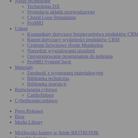
Nasze technologie
Technologia DX
Stymulacja układu przewodzącego
Closed Loop Stimulation
ProMRI
Usługi
Komunikaty dotyczące bezpieczeństwa produktów CR
Raport dotyczący wydajności produktów CRM
Centrum Serwisowe Home Monitoring
Narzędzie wyszukiwania urządzeń
Oprogramowanie programatora do pobrania
ProMRI SystemCheck
Materiały
Zgodność z wymogami materiałowymi
Biblioteka techniczna
Biblioteka instrukcji
Rozwiązania cyfrowe
CardioSphere
Cyberbezpieczeństwo
Press Releases
Blog
Media Library
Możliwości kariery w firmie BIOTRONIK