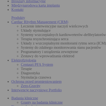
Broszury informacyjne
Międzynarodowa karta implantu
Kontakt
Produkty
Cardiac Rhythm Management (CRM)
Leczenie interwencyjne naczyń wieńcowych
Układy stymulujące
Systemy wszczepialnych kardiowerterów-defibrylatoró
Terapia resynchronizująca serca
Układy z wszczepialnymi monitorami rytmu serca (ICM)
Systemy do zdalnego monitorowania stanu pacjentów
Programatory i urządzenia zewnętrzne
Zestawy do wprowadzania elektrod
Elektrofizjologia
Centauri PFA System
Terapie
Diagnostyka
Stymulacja czasowa
Ochrona przed promieniowaniem
Zero-Gravity
Interwencje naczyniowe Portfolio
Badania kliniczne
Granty na badania kliniczne