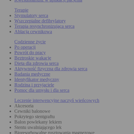
Terapie
Stymulatory serca
Wszczepialne defibrylatory
Terapia resynchronizująca serca
Ablacja cewnikowa
Codzienne życie
Po operacji
Powrót do pracy
Beztroskie wakacje
Dieta dla zdrowia serca
Aktywność fizyczna dla zdrowia serca
Badania medyczne
Identyfikator medyczny
Rodzina i przyjaciele
Pomoc dla umysłu i dla serca
Leczenie interwencyjne naczyń wieńcowych
Akcesoria
Cewniki balonowe
Pokrytego stentgraftu
Balon powlekany lekiem
Stentu uwalniającego lek
Bioresorbowalne rusztowania magnezowe