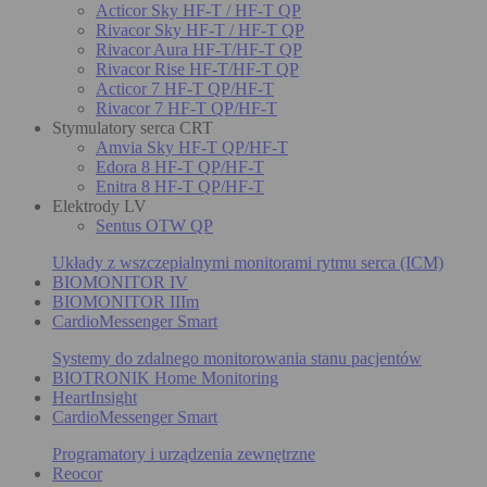
Acticor Sky HF-T / HF-T QP
Rivacor Sky HF-T / HF-T QP
Rivacor Aura HF-T/HF-T QP
Rivacor Rise HF-T/HF-T QP
Acticor 7 HF-T QP/HF-T
Rivacor 7 HF-T QP/HF-T
Stymulatory serca CRT
Amvia Sky HF-T QP/HF-T
Edora 8 HF-T QP/HF-T
Enitra 8 HF-T QP/HF-T
Elektrody LV
Sentus OTW QP
Układy z wszczepialnymi monitorami rytmu serca (ICM)
BIOMONITOR IV
BIOMONITOR IIIm
CardioMessenger Smart
Systemy do zdalnego monitorowania stanu pacjentów
BIOTRONIK Home Monitoring
HeartInsight
CardioMessenger Smart
Programatory i urządzenia zewnętrzne
Reocor