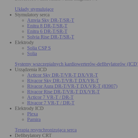
Układy stymulujące
Stymulatory serca
Amvia Sky DR-T/SR-T
Enitra 8 DR-T/SR-T
Enitra 6 DR-T/SR-T
Solvia Rise DR-T/SR-T
Elektrody
Solia CSP S
Solia
Systemy wszczepialnych kardiowerterów-defibrylatorów (ICD
Urządzenia ICD
Acticor Sky DR-T/VR-T DX/VR-T
Rivacor Sky DR-T/VR-T DX/VR-T
Rivacor Aura DR-T/VR-T DX/VR-T (83907)
Rivacor Rise DR-T/VR-T DX/VR-T
Acticor 7 VR-T / DR-T
Rivacor 7 VR-T / DR-T
Elektrody ICD
Plexa
Pamira
Terapia resynchronizująca serca
Defibrylatory CRT