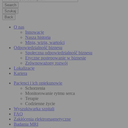
Szukaj
Back
O nas
Innowacje
Nasza historia
Misja, wizja, wartości
Odpowiedzialność biznesu
Społeczna odpowiedzialność biznesu
Etyczne postępowanie w biznesie
Zrównoważony rozwój
Lokalizacje
Kariera
Pacjenci i ich opiekunowie
Schorzenia
Monitorowanie rytmu serca
Terapie
Codzienne życie
Wyszukiwarka szpitali
FAQ
Zakłócenia elektromagnetyczne
Badania MRI