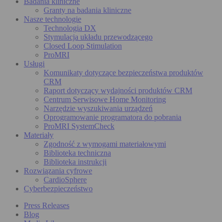
Badania kliniczne
Granty na badania kliniczne
Nasze technologie
Technologia DX
Stymulacja układu przewodzącego
Closed Loop Stimulation
ProMRI
Usługi
Komunikaty dotyczące bezpieczeństwa produktów
CRM
Raport dotyczący wydajności produktów CRM
Centrum Serwisowe Home Monitoring
Narzędzie wyszukiwania urządzeń
Oprogramowanie programatora do pobrania
ProMRI SystemCheck
Materiały
Zgodność z wymogami materiałowymi
Biblioteka techniczna
Biblioteka instrukcji
Rozwiązania cyfrowe
CardioSphere
Cyberbezpieczeństwo
Press Releases
Blog