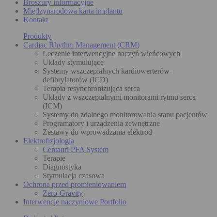
Broszury informacyjne
Międzynarodowa karta implantu
Kontakt
Produkty
Cardiac Rhythm Management (CRM)
Leczenie interwencyjne naczyń wieńcowych
Układy stymulujące
Systemy wszczepialnych kardiowerterów-
defibrylatorów (ICD)
Terapia resynchronizująca serca
Układy z wszczepialnymi monitorami rytmu serca
(ICM)
Systemy do zdalnego monitorowania stanu pacjentów
Programatory i urządzenia zewnętrzne
Zestawy do wprowadzania elektrod
Elektrofizjologia
Centauri PFA System
Terapie
Diagnostyka
Stymulacja czasowa
Ochrona przed promieniowaniem
Zero-Gravity
Interwencje naczyniowe Portfolio