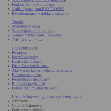
Funkcja Home Monitoring
Aplikacja pacjenta BIOTRONIK
Kwestionariusz w aplikacji pacjenta
Terapie
Stymulatory serca
Wszczepialne defibrylatory
Terapia resynchronizująca serca
Ablacja cewnikowa
Codzienne życie
Po operacji
Powrót do pracy
Beztroskie wakacje
Dieta dla zdrowia serca
Aktywność fizyczna dla zdrowia serca
Badania medyczne
Identyfikator medyczny
Rodzina i przyjaciele
Pomoc dla umysłu i dla serca
Leczenie interwencyjne naczyń wieńcowych
Akcesoria
Cewniki balonowe
Pokrytego stentgraftu