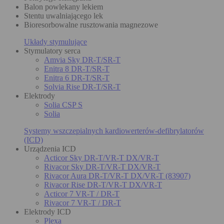
Balon powlekany lekiem
Stentu uwalniającego lek
Bioresorbowalne rusztowania magnezowe
Układy stymulujące
Stymulatory serca
Amvia Sky DR-T/SR-T
Enitra 8 DR-T/SR-T
Enitra 6 DR-T/SR-T
Solvia Rise DR-T/SR-T
Elektrody
Solia CSP S
Solia
Systemy wszczepialnych kardiowerterów-defibrylatorów
(ICD)
Urządzenia ICD
Acticor Sky DR-T/VR-T DX/VR-T
Rivacor Sky DR-T/VR-T DX/VR-T
Rivacor Aura DR-T/VR-T DX/VR-T (83907)
Rivacor Rise DR-T/VR-T DX/VR-T
Acticor 7 VR-T / DR-T
Rivacor 7 VR-T / DR-T
Elektrody ICD
Plexa