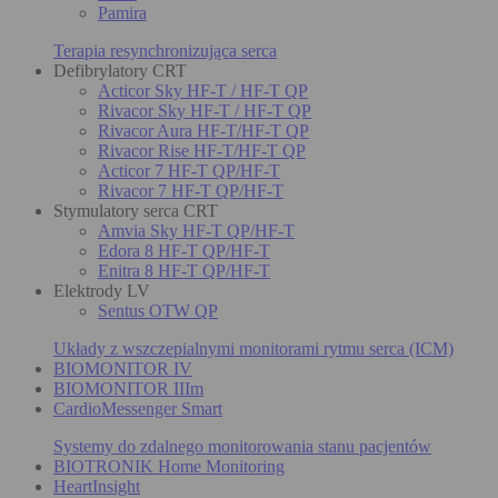
Pamira
Terapia resynchronizująca serca
Defibrylatory CRT
Acticor Sky HF-T / HF-T QP
Rivacor Sky HF-T / HF-T QP
Rivacor Aura HF-T/HF-T QP
Rivacor Rise HF-T/HF-T QP
Acticor 7 HF-T QP/HF-T
Rivacor 7 HF-T QP/HF-T
Stymulatory serca CRT
Amvia Sky HF-T QP/HF-T
Edora 8 HF-T QP/HF-T
Enitra 8 HF-T QP/HF-T
Elektrody LV
Sentus OTW QP
Układy z wszczepialnymi monitorami rytmu serca (ICM)
BIOMONITOR IV
BIOMONITOR IIIm
CardioMessenger Smart
Systemy do zdalnego monitorowania stanu pacjentów
BIOTRONIK Home Monitoring
HeartInsight