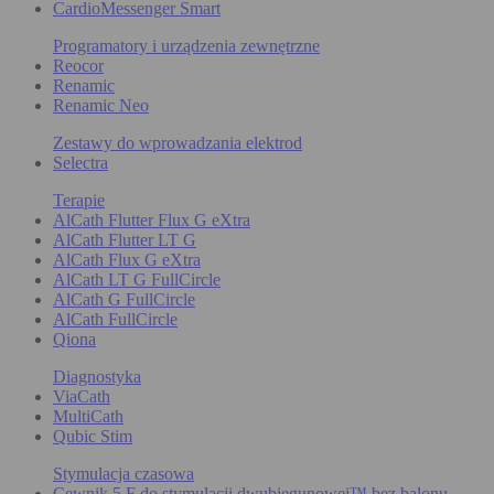
CardioMessenger Smart
Programatory i urządzenia zewnętrzne
Reocor
Renamic
Renamic Neo
Zestawy do wprowadzania elektrod
Selectra
Terapie
AlCath Flutter Flux G eXtra
AlCath Flutter LT G
AlCath Flux G eXtra
AlCath LT G FullCircle
AlCath G FullCircle
AlCath FullCircle
Qiona
Diagnostyka
ViaCath
MultiCath
Qubic Stim
Stymulacja czasowa
Cewnik 5 F do stymulacji dwubiegunowej™ bez balonu