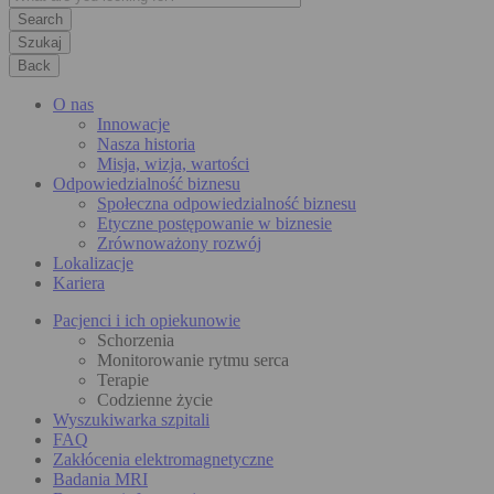
Szukaj
Back
O nas
Innowacje
Nasza historia
Misja, wizja, wartości
Odpowiedzialność biznesu
Społeczna odpowiedzialność biznesu
Etyczne postępowanie w biznesie
Zrównoważony rozwój
Lokalizacje
Kariera
Pacjenci i ich opiekunowie
Schorzenia
Monitorowanie rytmu serca
Terapie
Codzienne życie
Wyszukiwarka szpitali
FAQ
Zakłócenia elektromagnetyczne
Badania MRI