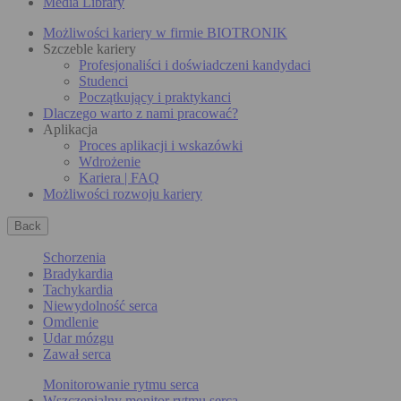
Media Library
Możliwości kariery w firmie BIOTRONIK
Szczeble kariery
Profesjonaliści i doświadczeni kandydaci
Studenci
Początkujący i praktykanci
Dlaczego warto z nami pracować?
Aplikacja
Proces aplikacji i wskazówki
Wdrożenie
Kariera | FAQ
Możliwości rozwoju kariery
Back
Schorzenia
Bradykardia
Tachykardia
Niewydolność serca
Omdlenie
Udar mózgu
Zawał serca
Monitorowanie rytmu serca
Wszczepialny monitor rytmu serca