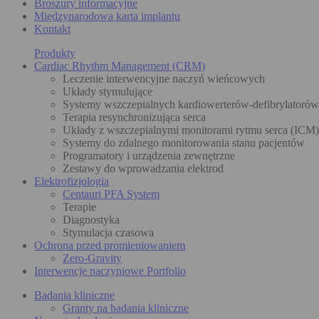
Broszury informacyjne
Międzynarodowa karta implantu
Kontakt
Produkty
Cardiac Rhythm Management (CRM)
Leczenie interwencyjne naczyń wieńcowych
Układy stymulujące
Systemy wszczepialnych kardiowerterów-defibrylatoró
Terapia resynchronizująca serca
Układy z wszczepialnymi monitorami rytmu serca (ICM)
Systemy do zdalnego monitorowania stanu pacjentów
Programatory i urządzenia zewnętrzne
Zestawy do wprowadzania elektrod
Elektrofizjologia
Centauri PFA System
Terapie
Diagnostyka
Stymulacja czasowa
Ochrona przed promieniowaniem
Zero-Gravity
Interwencje naczyniowe Portfolio
Badania kliniczne
Granty na badania kliniczne