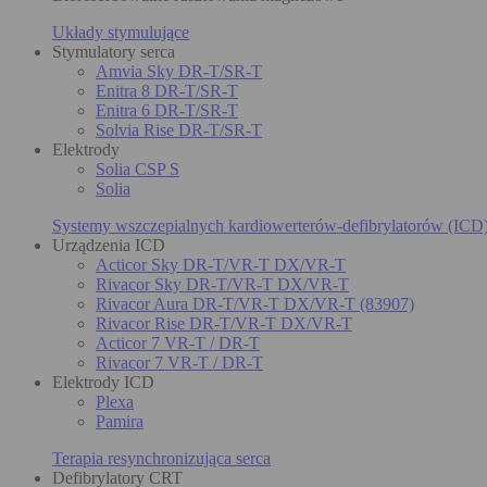
Układy stymulujące
Stymulatory serca
Amvia Sky DR-T/SR-T
Enitra 8 DR-T/SR-T
Enitra 6 DR-T/SR-T
Solvia Rise DR-T/SR-T
Elektrody
Solia CSP S
Solia
Systemy wszczepialnych kardiowerterów-defibrylatorów (ICD
Urządzenia ICD
Acticor Sky DR-T/VR-T DX/VR-T
Rivacor Sky DR-T/VR-T DX/VR-T
Rivacor Aura DR-T/VR-T DX/VR-T (83907)
Rivacor Rise DR-T/VR-T DX/VR-T
Acticor 7 VR-T / DR-T
Rivacor 7 VR-T / DR-T
Elektrody ICD
Plexa
Pamira
Terapia resynchronizująca serca
Defibrylatory CRT