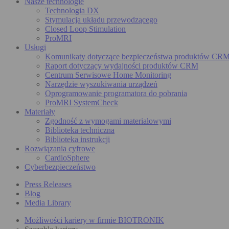
Nasze technologie
Technologia DX
Stymulacja układu przewodzącego
Closed Loop Stimulation
ProMRI
Usługi
Komunikaty dotyczące bezpieczeństwa produktów CR
Raport dotyczący wydajności produktów CRM
Centrum Serwisowe Home Monitoring
Narzędzie wyszukiwania urządzeń
Oprogramowanie programatora do pobrania
ProMRI SystemCheck
Materiały
Zgodność z wymogami materiałowymi
Biblioteka techniczna
Biblioteka instrukcji
Rozwiązania cyfrowe
CardioSphere
Cyberbezpieczeństwo
Press Releases
Blog
Media Library
Możliwości kariery w firmie BIOTRONIK