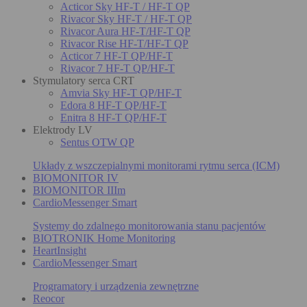
Acticor Sky HF-T / HF-T QP
Rivacor Sky HF-T / HF-T QP
Rivacor Aura HF-T/HF-T QP
Rivacor Rise HF-T/HF-T QP
Acticor 7 HF-T QP/HF-T
Rivacor 7 HF-T QP/HF-T
Stymulatory serca CRT
Amvia Sky HF-T QP/HF-T
Edora 8 HF-T QP/HF-T
Enitra 8 HF-T QP/HF-T
Elektrody LV
Sentus OTW QP
Układy z wszczepialnymi monitorami rytmu serca (ICM)
BIOMONITOR IV
BIOMONITOR IIIm
CardioMessenger Smart
Systemy do zdalnego monitorowania stanu pacjentów
BIOTRONIK Home Monitoring
HeartInsight
CardioMessenger Smart
Programatory i urządzenia zewnętrzne
Reocor