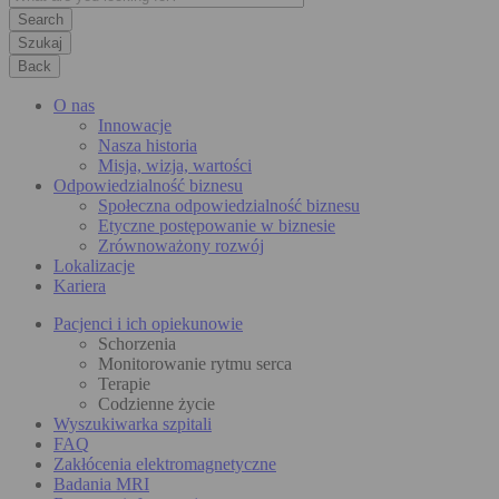
Szukaj
Back
O nas
Innowacje
Nasza historia
Misja, wizja, wartości
Odpowiedzialność biznesu
Społeczna odpowiedzialność biznesu
Etyczne postępowanie w biznesie
Zrównoważony rozwój
Lokalizacje
Kariera
Pacjenci i ich opiekunowie
Schorzenia
Monitorowanie rytmu serca
Terapie
Codzienne życie
Wyszukiwarka szpitali
FAQ
Zakłócenia elektromagnetyczne
Badania MRI