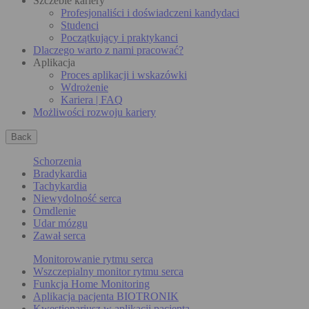
Szczeble kariery
Profesjonaliści i doświadczeni kandydaci
Studenci
Początkujący i praktykanci
Dlaczego warto z nami pracować?
Aplikacja
Proces aplikacji i wskazówki
Wdrożenie
Kariera | FAQ
Możliwości rozwoju kariery
Back
Schorzenia
Bradykardia
Tachykardia
Niewydolność serca
Omdlenie
Udar mózgu
Zawał serca
Monitorowanie rytmu serca
Wszczepialny monitor rytmu serca
Funkcja Home Monitoring
Aplikacja pacjenta BIOTRONIK
Kwestionariusz w aplikacji pacjenta