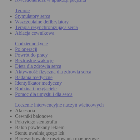
Terapie
Stymulatory serca
Wszczepialne defibrylatory
Terapia resynchronizująca serca
Ablacja cewnikowa
Codzienne życie
Po operacji
Powrót do pracy
Beztroskie wakacje
Dieta dla zdrowia serca
Aktywność fizyczna dla zdrowia serca
Badania medyczne
Identyfikator medyczny
Rodzina i przyjaciele
Pomoc dla umysłu i dla serca
Leczenie interwencyjne naczyń wieńcowych
Akcesoria
Cewniki balonowe
Pokrytego stentgraftu
Balon powlekany lekiem
Stentu uwalniającego lek
Bioresorbowalne rusztowania magnezowe