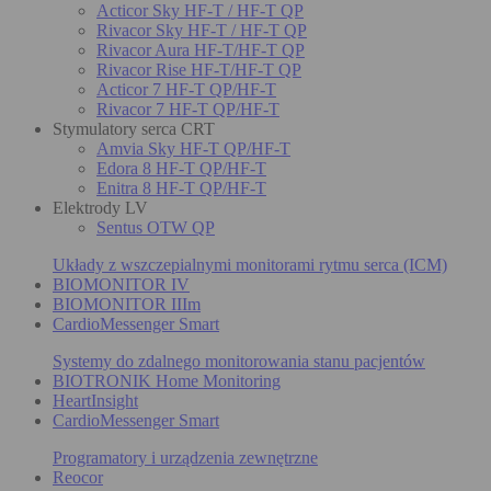
Acticor Sky HF-T / HF-T QP
Rivacor Sky HF-T / HF-T QP
Rivacor Aura HF-T/HF-T QP
Rivacor Rise HF-T/HF-T QP
Acticor 7 HF-T QP/HF-T
Rivacor 7 HF-T QP/HF-T
Stymulatory serca CRT
Amvia Sky HF-T QP/HF-T
Edora 8 HF-T QP/HF-T
Enitra 8 HF-T QP/HF-T
Elektrody LV
Sentus OTW QP
Układy z wszczepialnymi monitorami rytmu serca (ICM)
BIOMONITOR IV
BIOMONITOR IIIm
CardioMessenger Smart
Systemy do zdalnego monitorowania stanu pacjentów
BIOTRONIK Home Monitoring
HeartInsight
CardioMessenger Smart
Programatory i urządzenia zewnętrzne
Reocor