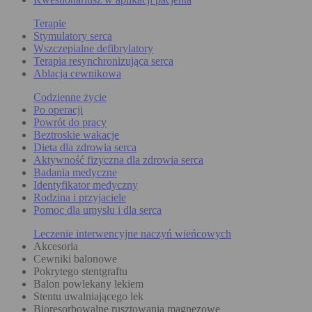
Terapie
Stymulatory serca
Wszczepialne defibrylatory
Terapia resynchronizująca serca
Ablacja cewnikowa
Codzienne życie
Po operacji
Powrót do pracy
Beztroskie wakacje
Dieta dla zdrowia serca
Aktywność fizyczna dla zdrowia serca
Badania medyczne
Identyfikator medyczny
Rodzina i przyjaciele
Pomoc dla umysłu i dla serca
Leczenie interwencyjne naczyń wieńcowych
Akcesoria
Cewniki balonowe
Pokrytego stentgraftu
Balon powlekany lekiem
Stentu uwalniającego lek
Bioresorbowalne rusztowania magnezowe