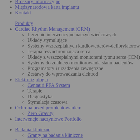
Broszury informacyjne
Międzynarodowa karta implantu
Kontakt
Produkty
Cardiac Rhythm Management (CRM)
Leczenie interwencyjne naczyń wieńcowych
Układy stymulujące
Systemy wszczepialnych kardiowerterów-defibrylatoró
Terapia resynchronizująca serca
Układy z wszczepialnymi monitorami rytmu serca (ICM)
Systemy do zdalnego monitorowania stanu pacjentów
Programatory i urządzenia zewnętrzne
Zestawy do wprowadzania elektrod
Elektrofizjologia
Centauri PFA System
Terapie
Diagnostyka
Stymulacja czasowa
Ochrona przed promieniowaniem
Zero-Gravity
Interwencje naczyniowe Portfolio
Badania kliniczne
Granty na badania kliniczne