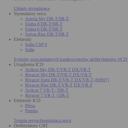
Układy stymulujące
Stymulatory serca
Amvia Sky DR-T/SR-T
Enitra 8 DR-T/SR-T
Enitra 6 DR-T/SR-T
Solvia Rise DR-T/SR-T
Elektrody
Solia CSP S
Solia
Systemy wszczepialnych kardiowerterów-defibrylatorów (ICD
Urządzenia ICD
Acticor Sky DR-T/VR-T DX/VR-T
Rivacor Sky DR-T/VR-T DX/VR-T
Rivacor Aura DR-T/VR-T DX/VR-T (83907)
Rivacor Rise DR-T/VR-T DX/VR-T
Acticor 7 VR-T / DR-T
Rivacor 7 VR-T / DR-T
Elektrody ICD
Plexa
Pamira
Terapia resynchronizująca serca
Defibrylatory CRT