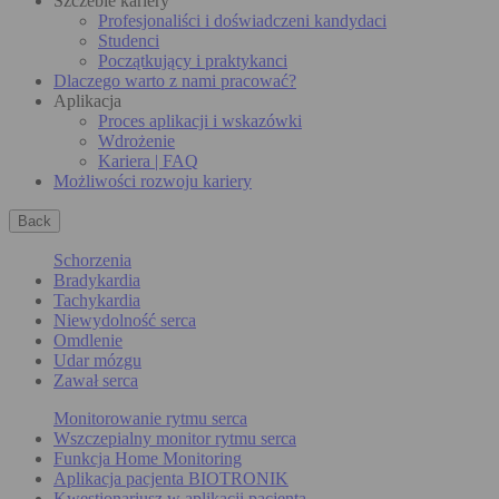
Szczeble kariery
Profesjonaliści i doświadczeni kandydaci
Studenci
Początkujący i praktykanci
Dlaczego warto z nami pracować?
Aplikacja
Proces aplikacji i wskazówki
Wdrożenie
Kariera | FAQ
Możliwości rozwoju kariery
Back
Schorzenia
Bradykardia
Tachykardia
Niewydolność serca
Omdlenie
Udar mózgu
Zawał serca
Monitorowanie rytmu serca
Wszczepialny monitor rytmu serca
Funkcja Home Monitoring
Aplikacja pacjenta BIOTRONIK
Kwestionariusz w aplikacji pacjenta