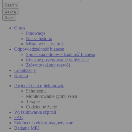
Szukaj
Back
O nas
Innowacje
Nasza historia
Misja, wizja, wartości
Odpowiedzialność biznesu
Społeczna odpowiedzialność biznesu
Etyczne postępowanie w biznesie
Zrównoważony rozwój
Lokalizacje
Kariera
Pacjenci i ich opiekunowie
Schorzenia
Monitorowanie rytmu serca
Terapie
Codzienne życie
Wyszukiwarka szpitali
FAQ
Zakłócenia elektromagnetyczne
Badania MRI