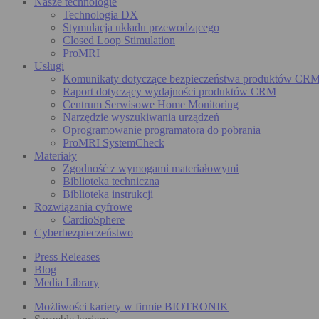
Nasze technologie
Technologia DX
Stymulacja układu przewodzącego
Closed Loop Stimulation
ProMRI
Usługi
Komunikaty dotyczące bezpieczeństwa produktów CR
Raport dotyczący wydajności produktów CRM
Centrum Serwisowe Home Monitoring
Narzędzie wyszukiwania urządzeń
Oprogramowanie programatora do pobrania
ProMRI SystemCheck
Materiały
Zgodność z wymogami materiałowymi
Biblioteka techniczna
Biblioteka instrukcji
Rozwiązania cyfrowe
CardioSphere
Cyberbezpieczeństwo
Press Releases
Blog
Media Library
Możliwości kariery w firmie BIOTRONIK