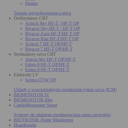
Pamira
Terapia resynchronizująca serca
Defibrylatory CRT
Acticor Sky HF-T / HF-T QP
Rivacor Sky HF-T / HF-T QP
Rivacor Aura HF-T/HF-T QP
Rivacor Rise HF-T/HF-T QP
Acticor 7 HF-T QP/HF-T
Rivacor 7 HF-T QP/HF-T
Stymulatory serca CRT
Amvia Sky HF-T QP/HF-T
Edora 8 HF-T QP/HF-T
Enitra 8 HF-T QP/HF-T
Elektrody LV
Sentus OTW QP
Układy z wszczepialnymi monitorami rytmu serca (ICM)
BIOMONITOR IV
BIOMONITOR IIIm
CardioMessenger Smart
Systemy do zdalnego monitorowania stanu pacjentów
BIOTRONIK Home Monitoring
HeartInsight