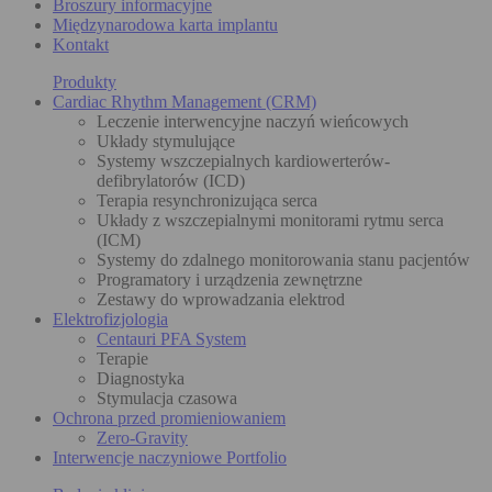
Broszury informacyjne
Międzynarodowa karta implantu
Kontakt
Produkty
Cardiac Rhythm Management (CRM)
Leczenie interwencyjne naczyń wieńcowych
Układy stymulujące
Systemy wszczepialnych kardiowerterów-
defibrylatorów (ICD)
Terapia resynchronizująca serca
Układy z wszczepialnymi monitorami rytmu serca
(ICM)
Systemy do zdalnego monitorowania stanu pacjentów
Programatory i urządzenia zewnętrzne
Zestawy do wprowadzania elektrod
Elektrofizjologia
Centauri PFA System
Terapie
Diagnostyka
Stymulacja czasowa
Ochrona przed promieniowaniem
Zero-Gravity
Interwencje naczyniowe Portfolio