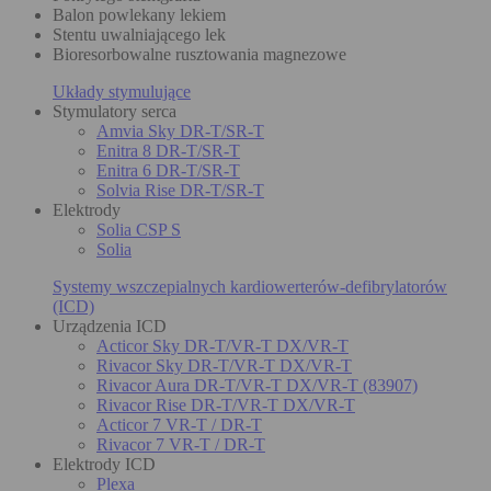
Balon powlekany lekiem
Stentu uwalniającego lek
Bioresorbowalne rusztowania magnezowe
Układy stymulujące
Stymulatory serca
Amvia Sky DR-T/SR-T
Enitra 8 DR-T/SR-T
Enitra 6 DR-T/SR-T
Solvia Rise DR-T/SR-T
Elektrody
Solia CSP S
Solia
Systemy wszczepialnych kardiowerterów-defibrylatorów
(ICD)
Urządzenia ICD
Acticor Sky DR-T/VR-T DX/VR-T
Rivacor Sky DR-T/VR-T DX/VR-T
Rivacor Aura DR-T/VR-T DX/VR-T (83907)
Rivacor Rise DR-T/VR-T DX/VR-T
Acticor 7 VR-T / DR-T
Rivacor 7 VR-T / DR-T
Elektrody ICD
Plexa