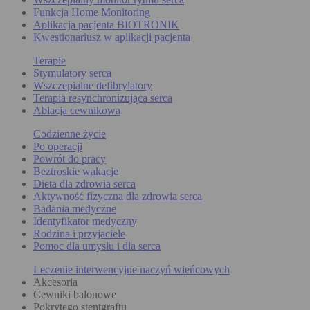
Funkcja Home Monitoring
Aplikacja pacjenta BIOTRONIK
Kwestionariusz w aplikacji pacjenta
Terapie
Stymulatory serca
Wszczepialne defibrylatory
Terapia resynchronizująca serca
Ablacja cewnikowa
Codzienne życie
Po operacji
Powrót do pracy
Beztroskie wakacje
Dieta dla zdrowia serca
Aktywność fizyczna dla zdrowia serca
Badania medyczne
Identyfikator medyczny
Rodzina i przyjaciele
Pomoc dla umysłu i dla serca
Leczenie interwencyjne naczyń wieńcowych
Akcesoria
Cewniki balonowe
Pokrytego stentgraftu