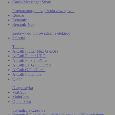
CardioMessenger Smart
Programatory i urządzenia zewnętrzne
Reocor
Renamic
Renamic Neo
Zestawy do wprowadzania elektrod
Selectra
Terapie
AlCath Flutter Flux G eXtra
AlCath Flutter LT G
AlCath Flux G eXtra
AlCath LT G FullCircle
AlCath G FullCircle
AlCath FullCircle
Qiona
Diagnostyka
ViaCath
MultiCath
Qubic Stim
Stymulacja czasowa
Cewnik 5 F do stymulacji dwubiegunowej™ bez balonu