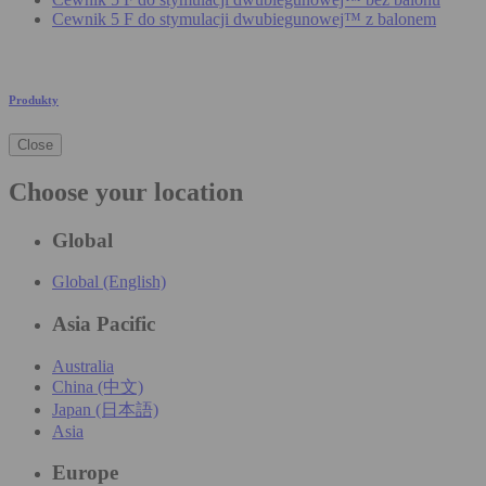
Cewnik 5 F do stymulacji dwubiegunowej™ z balonem
Produkty
Close
Choose your location
Global
Global (English)
Asia Pacific
Australia
China (中文)
Japan (日本語)
Asia
Europe