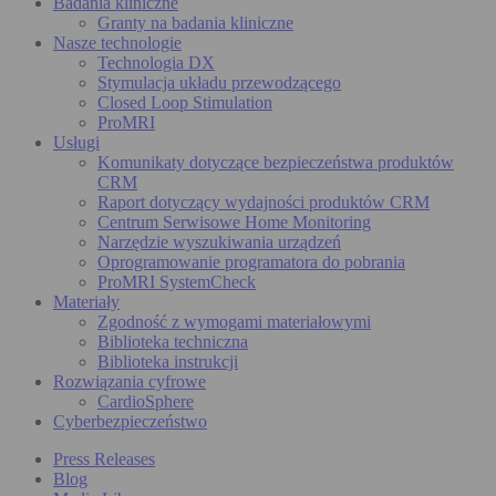
Badania kliniczne
Granty na badania kliniczne
Nasze technologie
Technologia DX
Stymulacja układu przewodzącego
Closed Loop Stimulation
ProMRI
Usługi
Komunikaty dotyczące bezpieczeństwa produktów
CRM
Raport dotyczący wydajności produktów CRM
Centrum Serwisowe Home Monitoring
Narzędzie wyszukiwania urządzeń
Oprogramowanie programatora do pobrania
ProMRI SystemCheck
Materiały
Zgodność z wymogami materiałowymi
Biblioteka techniczna
Biblioteka instrukcji
Rozwiązania cyfrowe
CardioSphere
Cyberbezpieczeństwo
Press Releases
Blog