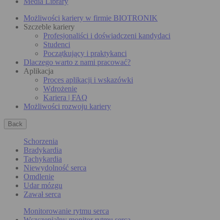
Media Library
Możliwości kariery w firmie BIOTRONIK
Szczeble kariery
Profesjonaliści i doświadczeni kandydaci
Studenci
Początkujący i praktykanci
Dlaczego warto z nami pracować?
Aplikacja
Proces aplikacji i wskazówki
Wdrożenie
Kariera | FAQ
Możliwości rozwoju kariery
Back
Schorzenia
Bradykardia
Tachykardia
Niewydolność serca
Omdlenie
Udar mózgu
Zawał serca
Monitorowanie rytmu serca
Wszczepialny monitor rytmu serca