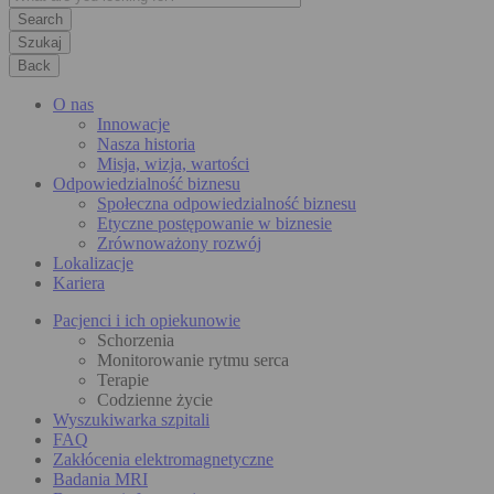
Szukaj
Back
O nas
Innowacje
Nasza historia
Misja, wizja, wartości
Odpowiedzialność biznesu
Społeczna odpowiedzialność biznesu
Etyczne postępowanie w biznesie
Zrównoważony rozwój
Lokalizacje
Kariera
Pacjenci i ich opiekunowie
Schorzenia
Monitorowanie rytmu serca
Terapie
Codzienne życie
Wyszukiwarka szpitali
FAQ
Zakłócenia elektromagnetyczne
Badania MRI