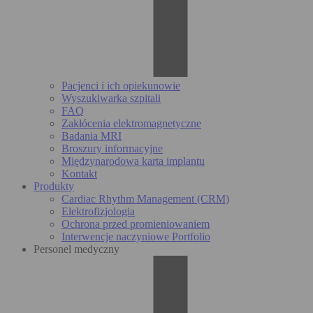
Pacjenci i ich opiekunowie
Wyszukiwarka szpitali
FAQ
Zakłócenia elektromagnetyczne
Badania MRI
Broszury informacyjne
Międzynarodowa karta implantu
Kontakt
Produkty
Cardiac Rhythm Management (CRM)
Elektrofizjologia
Ochrona przed promieniowaniem
Interwencje naczyniowe Portfolio
Personel medyczny