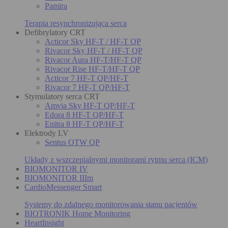
Pamira
Terapia resynchronizująca serca
Defibrylatory CRT
Acticor Sky HF-T / HF-T QP
Rivacor Sky HF-T / HF-T QP
Rivacor Aura HF-T/HF-T QP
Rivacor Rise HF-T/HF-T QP
Acticor 7 HF-T QP/HF-T
Rivacor 7 HF-T QP/HF-T
Stymulatory serca CRT
Amvia Sky HF-T QP/HF-T
Edora 8 HF-T QP/HF-T
Enitra 8 HF-T QP/HF-T
Elektrody LV
Sentus OTW QP
Układy z wszczepialnymi monitorami rytmu serca (ICM)
BIOMONITOR IV
BIOMONITOR IIIm
CardioMessenger Smart
Systemy do zdalnego monitorowania stanu pacjentów
BIOTRONIK Home Monitoring
HeartInsight