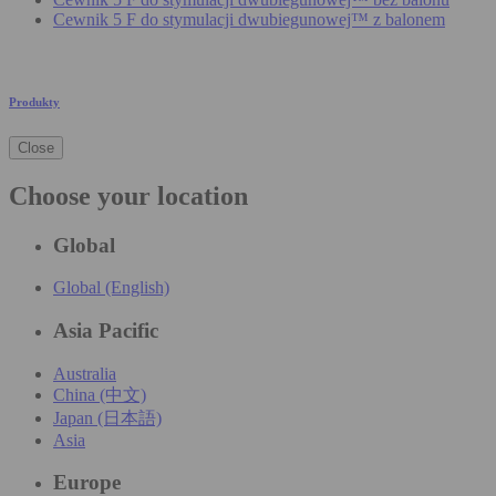
Cewnik 5 F do stymulacji dwubiegunowej™ z balonem
Produkty
Close
Choose your location
Global
Global (English)
Asia Pacific
Australia
China (中文)
Japan (日本語)
Asia
Europe