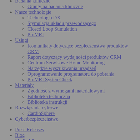
Badania kliniczne
Granty na badania kliniczne
Nasze technologie
Technologia DX
Stymulacja układu przewodzącego
Closed Loop Stimulation
ProMRI
Usługi
Komunikaty dotyczące bezpieczeństwa produktów
CRM
Raport dotyczący wydajności produktów CRM
Centrum Serwisowe Home Monitoring
Narzędzie wyszukiwania urządzeń
Oprogramowanie programatora do pobrania
ProMRI SystemCheck
Materiały
Zgodność z wymogami materiałowymi
Biblioteka techniczna
Biblioteka instrukcji
Rozwiązania cyfrowe
CardioSphere
Cyberbezpieczeństwo
Press Releases
Blog