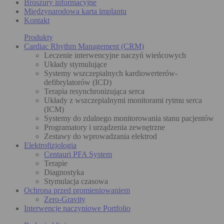
Broszury informacyjne
Międzynarodowa karta implantu
Kontakt
Produkty
Cardiac Rhythm Management (CRM)
Leczenie interwencyjne naczyń wieńcowych
Układy stymulujące
Systemy wszczepialnych kardiowerterów-
defibrylatorów (ICD)
Terapia resynchronizująca serca
Układy z wszczepialnymi monitorami rytmu serca
(ICM)
Systemy do zdalnego monitorowania stanu pacjentów
Programatory i urządzenia zewnętrzne
Zestawy do wprowadzania elektrod
Elektrofizjologia
Centauri PFA System
Terapie
Diagnostyka
Stymulacja czasowa
Ochrona przed promieniowaniem
Zero-Gravity
Interwencje naczyniowe Portfolio