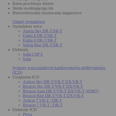
Balon powlekany lekiem
Stentu uwalniającego lek
Bioresorbowalne rusztowania magnezowe
Układy stymulujące
Stymulatory serca
Amvia Sky DR-T/SR-T
Enitra 8 DR-T/SR-T
Enitra 6 DR-T/SR-T
Solvia Rise DR-T/SR-T
Elektrody
Solia CSP S
Solia
Systemy wszczepialnych kardiowerterów-defibrylatorów
(ICD)
Urządzenia ICD
Acticor Sky DR-T/VR-T DX/VR-T
Rivacor Sky DR-T/VR-T DX/VR-T
Rivacor Aura DR-T/VR-T DX/VR-T (83907)
Rivacor Rise DR-T/VR-T DX/VR-T
Acticor 7 VR-T / DR-T
Rivacor 7 VR-T / DR-T
Elektrody ICD
Plexa