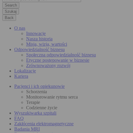
Szukaj
Back
O nas
Innowacje
Nasza historia
Misja, wizja, wartości
Odpowiedzialność biznesu
Społeczna odpowiedzialność biznesu
Etyczne postępowanie w biznesie
Zrównoważony rozwój
Lokalizacje
Kariera
Pacjenci i ich opiekunowie
Schorzenia
Monitorowanie rytmu serca
Terapie
Codzienne życie
Wyszukiwarka szpitali
FAQ
Zakłócenia elektromagnetyczne
Badania MRI