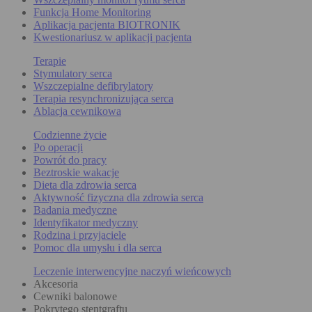
Funkcja Home Monitoring
Aplikacja pacjenta BIOTRONIK
Kwestionariusz w aplikacji pacjenta
Terapie
Stymulatory serca
Wszczepialne defibrylatory
Terapia resynchronizująca serca
Ablacja cewnikowa
Codzienne życie
Po operacji
Powrót do pracy
Beztroskie wakacje
Dieta dla zdrowia serca
Aktywność fizyczna dla zdrowia serca
Badania medyczne
Identyfikator medyczny
Rodzina i przyjaciele
Pomoc dla umysłu i dla serca
Leczenie interwencyjne naczyń wieńcowych
Akcesoria
Cewniki balonowe
Pokrytego stentgraftu