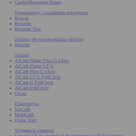
CardioMessenger Smart
Programatory i urządzenia zewnętrzne
Reocor
Renamic
Renamic Neo
Zestawy do wprowadzania elektrod
Selectra
Terapie
AlCath Flutter Flux G eXtra
AlCath Flutter LT G
AlCath Flux G eXtra
AlCath LT G FullCircle
AlCath G FullCircle
AlCath FullCircle
Qiona
Diagnostyka
ViaCath
MultiCath
Qubic Stim
Stymulacja czasowa
Cewnik 5 F do stymulacji dwubiegunowej™ bez balonu