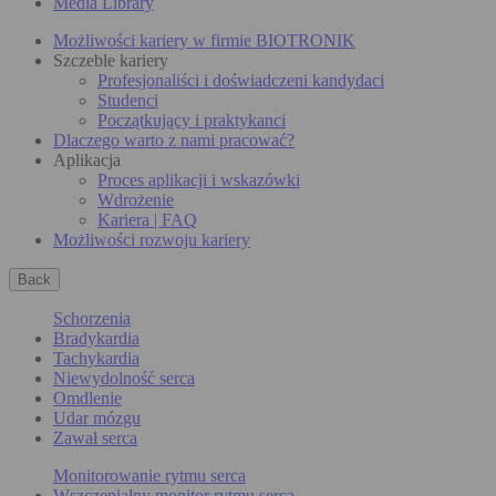
Media Library
Możliwości kariery w firmie BIOTRONIK
Szczeble kariery
Profesjonaliści i doświadczeni kandydaci
Studenci
Początkujący i praktykanci
Dlaczego warto z nami pracować?
Aplikacja
Proces aplikacji i wskazówki
Wdrożenie
Kariera | FAQ
Możliwości rozwoju kariery
Back
Schorzenia
Bradykardia
Tachykardia
Niewydolność serca
Omdlenie
Udar mózgu
Zawał serca
Monitorowanie rytmu serca
Wszczepialny monitor rytmu serca