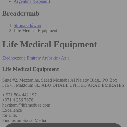
Argentina (Español)
Breadcrumb
Strona Główna
Life Medical Equipment
Life Medical Equipment
Zjednoczone Emiraty Arabskie
/
Azja
Life Medical Equipment
Suite #2, Mezzanine, Saeed Mosuaba Al Naiady Bldg., PO Box
31678, Maktoum St., ABU DHABI, UNITED ARAB EMIRATES
+ 971 504 442 197
+971 4 256 7676
haytham@lifemeduae.com
Excellence
for Life.
Find us on Social Media