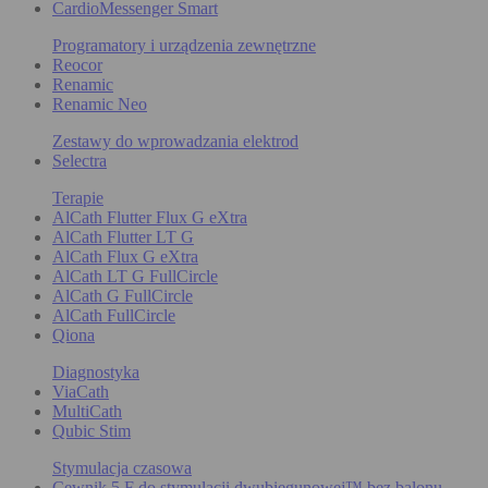
CardioMessenger Smart
Programatory i urządzenia zewnętrzne
Reocor
Renamic
Renamic Neo
Zestawy do wprowadzania elektrod
Selectra
Terapie
AlCath Flutter Flux G eXtra
AlCath Flutter LT G
AlCath Flux G eXtra
AlCath LT G FullCircle
AlCath G FullCircle
AlCath FullCircle
Qiona
Diagnostyka
ViaCath
MultiCath
Qubic Stim
Stymulacja czasowa
Cewnik 5 F do stymulacji dwubiegunowej™ bez balonu