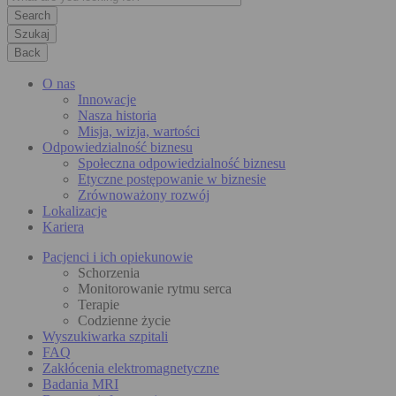
Szukaj
Back
O nas
Innowacje
Nasza historia
Misja, wizja, wartości
Odpowiedzialność biznesu
Społeczna odpowiedzialność biznesu
Etyczne postępowanie w biznesie
Zrównoważony rozwój
Lokalizacje
Kariera
Pacjenci i ich opiekunowie
Schorzenia
Monitorowanie rytmu serca
Terapie
Codzienne życie
Wyszukiwarka szpitali
FAQ
Zakłócenia elektromagnetyczne
Badania MRI