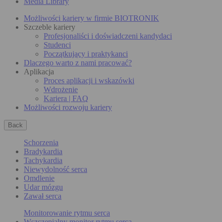
Media Library
Możliwości kariery w firmie BIOTRONIK
Szczeble kariery
Profesjonaliści i doświadczeni kandydaci
Studenci
Początkujący i praktykanci
Dlaczego warto z nami pracować?
Aplikacja
Proces aplikacji i wskazówki
Wdrożenie
Kariera | FAQ
Możliwości rozwoju kariery
Back
Schorzenia
Bradykardia
Tachykardia
Niewydolność serca
Omdlenie
Udar mózgu
Zawał serca
Monitorowanie rytmu serca
Wszczepialny monitor rytmu serca