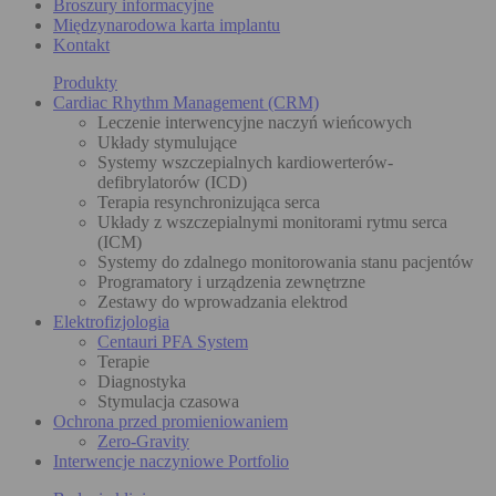
Broszury informacyjne
Międzynarodowa karta implantu
Kontakt
Produkty
Cardiac Rhythm Management (CRM)
Leczenie interwencyjne naczyń wieńcowych
Układy stymulujące
Systemy wszczepialnych kardiowerterów-
defibrylatorów (ICD)
Terapia resynchronizująca serca
Układy z wszczepialnymi monitorami rytmu serca
(ICM)
Systemy do zdalnego monitorowania stanu pacjentów
Programatory i urządzenia zewnętrzne
Zestawy do wprowadzania elektrod
Elektrofizjologia
Centauri PFA System
Terapie
Diagnostyka
Stymulacja czasowa
Ochrona przed promieniowaniem
Zero-Gravity
Interwencje naczyniowe Portfolio