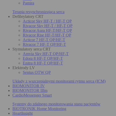
Pamira
Terapia resynchronizująca serca
Defibrylatory CRT
Acticor Sky HF-T / HF-T QP
Rivacor Sky HF-T / HF-T QP
Rivacor Aura HF-T/HF-T QP
Rivacor Rise HF-T/HF-T QP
Acticor 7 HF-T QP/HF-T
Rivacor 7 HF-T QP/HF-T
Stymulatory serca CRT
Amvia Sky HF-T QP/HF-T
Edora 8 HF-T QP/HF-T
Enitra 8 HF-T QP/HF-T
Elektrody LV
Sentus OTW QP
Układy z wszczepialnymi monitorami rytmu serca (ICM)
BIOMONITOR IV
BIOMONITOR IIIm
CardioMessenger Smart
Systemy do zdalnego monitorowania stanu pacjentów
BIOTRONIK Home Monitoring
HeartInsight