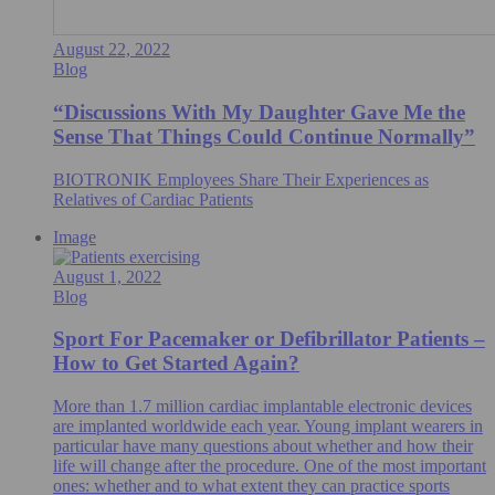
August 22, 2022
Blog
“Discussions With My Daughter Gave Me the
Sense That Things Could Continue Normally”
BIOTRONIK Employees Share Their Experiences as
Relatives of Cardiac Patients
Image
August 1, 2022
Blog
Sport For Pacemaker or Defibrillator Patients –
How to Get Started Again?
More than 1.7 million cardiac implantable electronic devices
are implanted worldwide each year. Young implant wearers in
particular have many questions about whether and how their
life will change after the procedure. One of the most important
ones: whether and to what extent they can practice sports