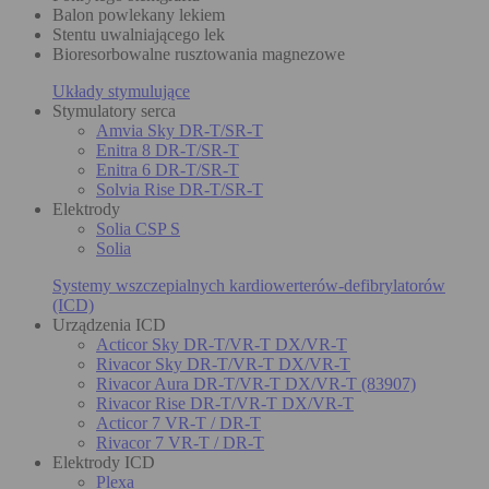
Balon powlekany lekiem
Stentu uwalniającego lek
Bioresorbowalne rusztowania magnezowe
Układy stymulujące
Stymulatory serca
Amvia Sky DR-T/SR-T
Enitra 8 DR-T/SR-T
Enitra 6 DR-T/SR-T
Solvia Rise DR-T/SR-T
Elektrody
Solia CSP S
Solia
Systemy wszczepialnych kardiowerterów-defibrylatorów
(ICD)
Urządzenia ICD
Acticor Sky DR-T/VR-T DX/VR-T
Rivacor Sky DR-T/VR-T DX/VR-T
Rivacor Aura DR-T/VR-T DX/VR-T (83907)
Rivacor Rise DR-T/VR-T DX/VR-T
Acticor 7 VR-T / DR-T
Rivacor 7 VR-T / DR-T
Elektrody ICD
Plexa