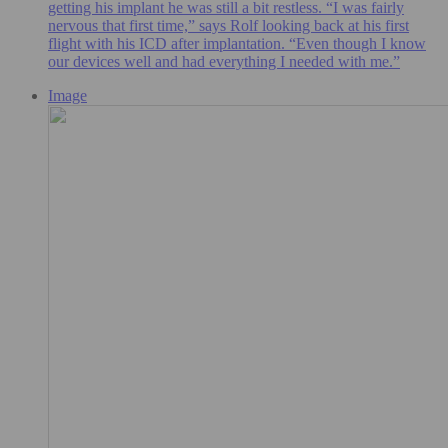
getting his implant he was still a bit restless. “I was fairly
nervous that first time,” says Rolf looking back at his first
flight with his ICD after implantation. “Even though I know
our devices well and had everything I needed with me.”
Image