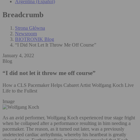
Argentina (Español)
Breadcrumb
Strona Główna
Newsroom
BIOTRONIK Blog
“I Did Not Let It Throw Me Off Course”
January 4, 2022
Blog
“I did not let it throw me off course”
How a CLS Pacemaker Helps Cabaret Artist Wolfgang Koch Live
Life to the Fullest
Image
As an avid performer, Wolfgang Koch experienced true stage fright
when he collapsed after a performance resulting in him needing a
pacemaker. The reason, as it turned out later, was a previously
undetected cardiac arrhythmia, whereby his heartbeat is greatly