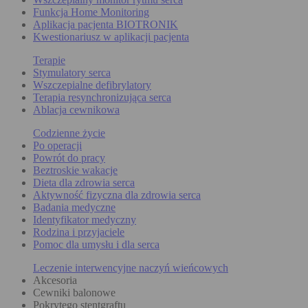
Funkcja Home Monitoring
Aplikacja pacjenta BIOTRONIK
Kwestionariusz w aplikacji pacjenta
Terapie
Stymulatory serca
Wszczepialne defibrylatory
Terapia resynchronizująca serca
Ablacja cewnikowa
Codzienne życie
Po operacji
Powrót do pracy
Beztroskie wakacje
Dieta dla zdrowia serca
Aktywność fizyczna dla zdrowia serca
Badania medyczne
Identyfikator medyczny
Rodzina i przyjaciele
Pomoc dla umysłu i dla serca
Leczenie interwencyjne naczyń wieńcowych
Akcesoria
Cewniki balonowe
Pokrytego stentgraftu