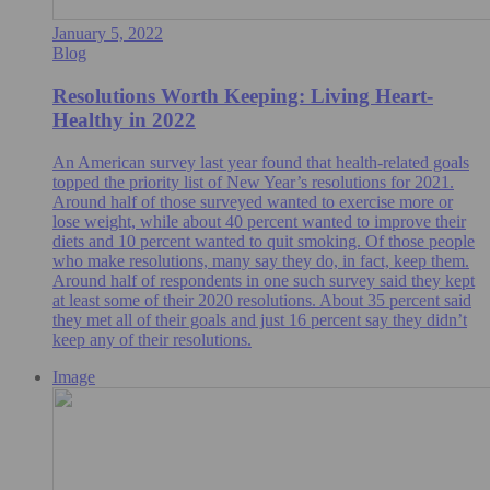
January 5, 2022
Blog
Resolutions Worth Keeping: Living Heart-
Healthy in 2022
An American survey last year found that health-related goals
topped the priority list of New Year’s resolutions for 2021.
Around half of those surveyed wanted to exercise more or
lose weight, while about 40 percent wanted to improve their
diets and 10 percent wanted to quit smoking. Of those people
who make resolutions, many say they do, in fact, keep them.
Around half of respondents in one such survey said they kept
at least some of their 2020 resolutions. About 35 percent said
they met all of their goals and just 16 percent say they didn’t
keep any of their resolutions.
Image