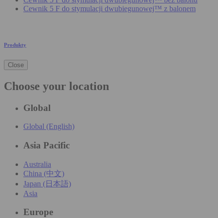
Cewnik 5 F do stymulacji dwubiegunowej™ z balonem
Produkty
Close
Choose your location
Global
Global (English)
Asia Pacific
Australia
China (中文)
Japan (日本語)
Asia
Europe