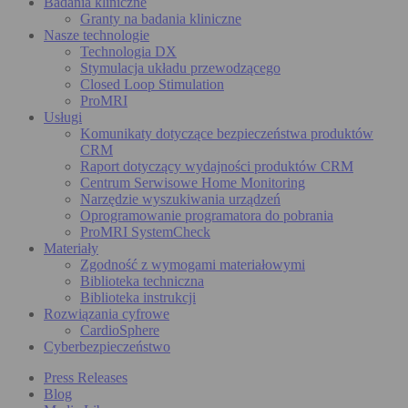
Badania kliniczne
Granty na badania kliniczne
Nasze technologie
Technologia DX
Stymulacja układu przewodzącego
Closed Loop Stimulation
ProMRI
Usługi
Komunikaty dotyczące bezpieczeństwa produktów
CRM
Raport dotyczący wydajności produktów CRM
Centrum Serwisowe Home Monitoring
Narzędzie wyszukiwania urządzeń
Oprogramowanie programatora do pobrania
ProMRI SystemCheck
Materiały
Zgodność z wymogami materiałowymi
Biblioteka techniczna
Biblioteka instrukcji
Rozwiązania cyfrowe
CardioSphere
Cyberbezpieczeństwo
Press Releases
Blog