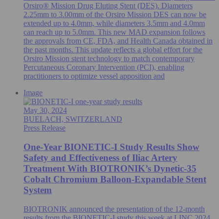
Orsiro® Mission Drug Eluting Stent (DES). Diameters
2.25mm to 3.00mm of the Orsiro Mission DES can now be
extended up to 4.0mm, while diameters 3.5mm and 4.0mm
can reach up to 5.0mm. This new MAD expansion follows
the approvals from CE, FDA, and Health Canada obtained in
the past months. This update reflects a global effort for the
Orsiro Mission stent technology to match contemporary
Percutaneous Coronary Intervention (PCI), enabling
practitioners to optimize vessel apposition and
Image
May 30, 2024
BUELACH, SWITZERLAND
Press Release
One-Year BIONETIC-I Study Results Show
Safety and Effectiveness of Iliac Artery
Treatment With BIOTRONIK’s Dynetic-35
Cobalt Chromium Balloon-Expandable Stent
System
BIOTRONIK announced the presentation of the 12-month
results from the BIONETIC-I study this week at LINC 2024.