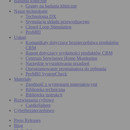
Badania kliniczne
Granty na badania kliniczne
Nasze technologie
Technologia DX
Stymulacja układu przewodzącego
Closed Loop Stimulation
ProMRI
Usługi
Komunikaty dotyczące bezpieczeństwa produktów
CRM
Raport dotyczący wydajności produktów CRM
Centrum Serwisowe Home Monitoring
Narzędzie wyszukiwania urządzeń
Oprogramowanie programatora do pobrania
ProMRI SystemCheck
Materiały
Zgodność z wymogami materiałowymi
Biblioteka techniczna
Biblioteka instrukcji
Rozwiązania cyfrowe
CardioSphere
Cyberbezpieczeństwo
Press Releases
Blog