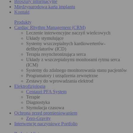
Broszury informacyjne
Międzynarodowa karta implantu
Kontakt
Produkty
Cardiac Rhythm Management (CRM)
Leczenie interwencyjne naczyń wieńcowych
Układy stymulujące
Systemy wszczepialnych kardiowerterów-
defibrylatorów (ICD)
Terapia resynchronizująca serca
Układy z wszczepialnymi monitorami rytmu serca
(ICM)
Systemy do zdalnego monitorowania stanu pacjentów
Programatory i urządzenia zewnętrzne
Zestawy do wprowadzania elektrod
Elektrofizjologia
Centauri PFA System
Terapie
Diagnostyka
Stymulacja czasowa
Ochrona przed promieniowaniem
Zero-Gravity
Interwencje naczyniowe Portfolio