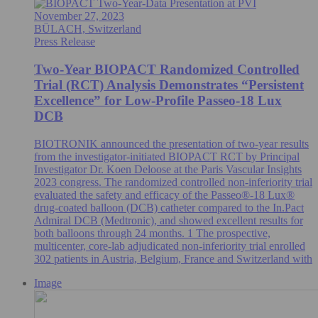
November 27, 2023
BÜLACH, Switzerland
Press Release
Two-Year BIOPACT Randomized Controlled
Trial (RCT) Analysis Demonstrates “Persistent
Excellence” for Low-Profile Passeo-18 Lux
DCB
BIOTRONIK announced the presentation of two-year results
from the investigator-initiated BIOPACT RCT by Principal
Investigator Dr. Koen Deloose at the Paris Vascular Insights
2023 congress. The randomized controlled non-inferiority trial
evaluated the safety and efficacy of the Passeo®-18 Lux®
drug-coated balloon (DCB) catheter compared to the In.Pact
Admiral DCB (Medtronic), and showed excellent results for
both balloons through 24 months. 1 The prospective,
multicenter, core-lab adjudicated non-inferiority trial enrolled
302 patients in Austria, Belgium, France and Switzerland with
Image