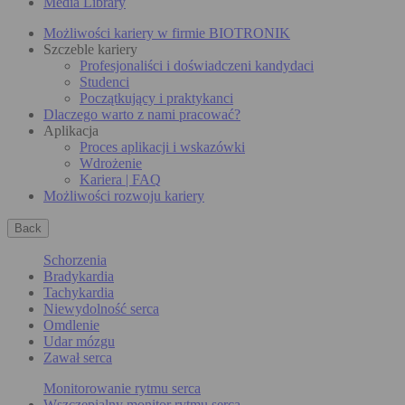
Media Library
Możliwości kariery w firmie BIOTRONIK
Szczeble kariery
Profesjonaliści i doświadczeni kandydaci
Studenci
Początkujący i praktykanci
Dlaczego warto z nami pracować?
Aplikacja
Proces aplikacji i wskazówki
Wdrożenie
Kariera | FAQ
Możliwości rozwoju kariery
Back
Schorzenia
Bradykardia
Tachykardia
Niewydolność serca
Omdlenie
Udar mózgu
Zawał serca
Monitorowanie rytmu serca
Wszczepialny monitor rytmu serca