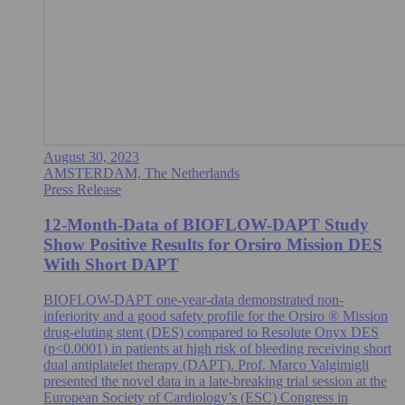
August 30, 2023
AMSTERDAM, The Netherlands
Press Release
12-Month-Data of BIOFLOW-DAPT Study
Show Positive Results for Orsiro Mission DES
With Short DAPT
BIOFLOW-DAPT one-year-data demonstrated non-
inferiority and a good safety profile for the Orsiro ® Mission
drug-eluting stent (DES) compared to Resolute Onyx DES
(p<0.0001) in patients at high risk of bleeding receiving short
dual antiplatelet therapy (DAPT). Prof. Marco Valgimigli
presented the novel data in a late-breaking trial session at the
European Society of Cardiology’s (ESC) Congress in