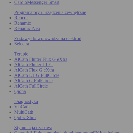
CardioMessenger Smart
Programatory i urządzenia zewnętrzne
Reocor
Renamic
Renamic Neo
Zestawy do wprowadzania elektrod
Selectra
Terapie
AlCath Flutter Flux G eXtra
AlCath Flutter LT G
AlCath Flux G eXtra
AlCath LT G FullCircle
AlCath G FullCircle
AlCath FullCircle
Qiona
Diagnostyka
ViaCath
MultiCath
Qubic Stim
Stymulacja czasowa
Cewnik 5 F do stymulacji dwubiegunowej™ bez balonu