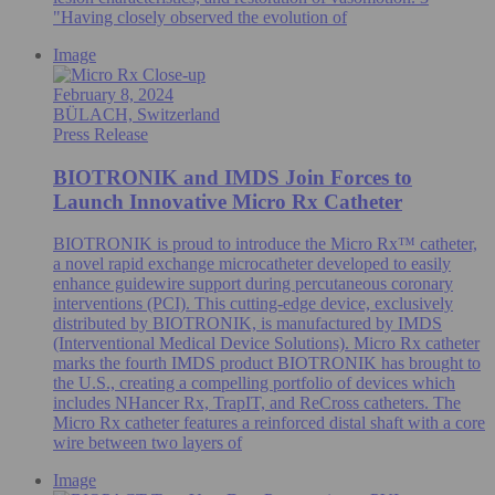
"Having closely observed the evolution of
Image
February 8, 2024
BÜLACH, Switzerland
Press Release
BIOTRONIK and IMDS Join Forces to
Launch Innovative Micro Rx Catheter
BIOTRONIK is proud to introduce the Micro Rx™ catheter,
a novel rapid exchange microcatheter developed to easily
enhance guidewire support during percutaneous coronary
interventions (PCI). This cutting-edge device, exclusively
distributed by BIOTRONIK, is manufactured by IMDS
(Interventional Medical Device Solutions). Micro Rx catheter
marks the fourth IMDS product BIOTRONIK has brought to
the U.S., creating a compelling portfolio of devices which
includes NHancer Rx, TrapIT, and ReCross catheters. The
Micro Rx catheter features a reinforced distal shaft with a core
wire between two layers of
Image