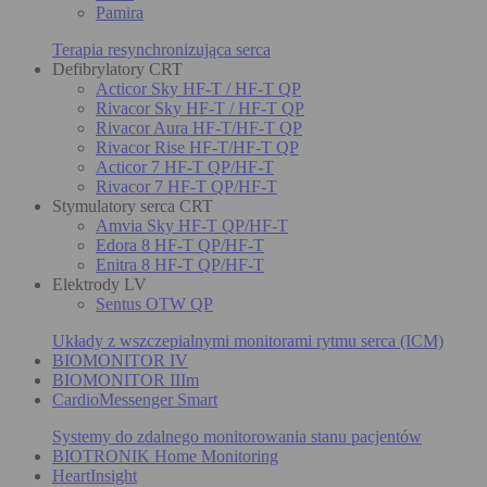
Pamira
Terapia resynchronizująca serca
Defibrylatory CRT
Acticor Sky HF-T / HF-T QP
Rivacor Sky HF-T / HF-T QP
Rivacor Aura HF-T/HF-T QP
Rivacor Rise HF-T/HF-T QP
Acticor 7 HF-T QP/HF-T
Rivacor 7 HF-T QP/HF-T
Stymulatory serca CRT
Amvia Sky HF-T QP/HF-T
Edora 8 HF-T QP/HF-T
Enitra 8 HF-T QP/HF-T
Elektrody LV
Sentus OTW QP
Układy z wszczepialnymi monitorami rytmu serca (ICM)
BIOMONITOR IV
BIOMONITOR IIIm
CardioMessenger Smart
Systemy do zdalnego monitorowania stanu pacjentów
BIOTRONIK Home Monitoring
HeartInsight