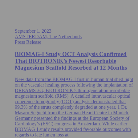
September 1, 2023
AMSTERDAM, The Netherlands
Press Release
BIOMAG-I Study OCT Analysis Confirmed
That BIOTRONIK’s Newest Resorbable
Magnesium Scaffold Resorbed at 12 Months
New data from the BIOMAG-I first-in-human trial shed light
on the vascular healing process following the implantation of
DREAMS 3G, BIOTRONIK’s third-generation resorbable
magnesium scaffold (RMS). A detailed intravascular optical
coherence tomography (OCT) analysis demonstrated that
99.3% of the struts completely degraded at one year. 1 Dr.
Masaru Seguchi from the German Heart Centre in Munich,
Germany presented the findings at the European Society of
Cardiology’s (ESC) congress in Amsterdam. While earlier
BIOMAG-I study results provided favorable outcomes with
regards to late lumen loss at