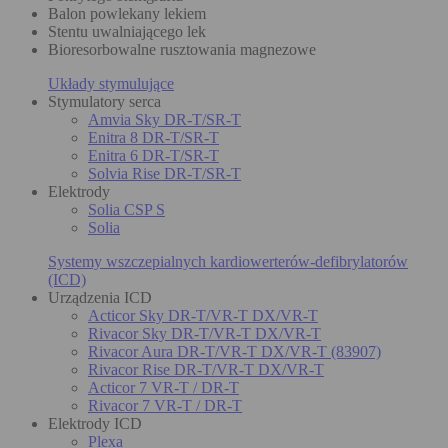
Balon powlekany lekiem
Stentu uwalniającego lek
Bioresorbowalne rusztowania magnezowe
Układy stymulujące
Stymulatory serca
Amvia Sky DR-T/SR-T
Enitra 8 DR-T/SR-T
Enitra 6 DR-T/SR-T
Solvia Rise DR-T/SR-T
Elektrody
Solia CSP S
Solia
Systemy wszczepialnych kardiowerterów-defibrylatorów
(ICD)
Urządzenia ICD
Acticor Sky DR-T/VR-T DX/VR-T
Rivacor Sky DR-T/VR-T DX/VR-T
Rivacor Aura DR-T/VR-T DX/VR-T (83907)
Rivacor Rise DR-T/VR-T DX/VR-T
Acticor 7 VR-T / DR-T
Rivacor 7 VR-T / DR-T
Elektrody ICD
Plexa