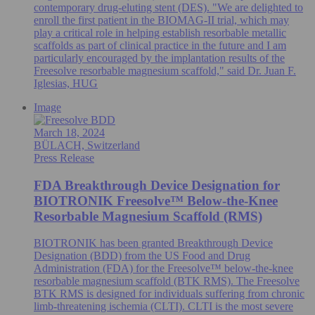
contemporary drug-eluting stent (DES). "We are delighted to
enroll the first patient in the BIOMAG-II trial, which may
play a critical role in helping establish resorbable metallic
scaffolds as part of clinical practice in the future and I am
particularly encouraged by the implantation results of the
Freesolve resorbable magnesium scaffold," said Dr. Juan F.
Iglesias, HUG
Image
March 18, 2024
BÜLACH, Switzerland
Press Release
FDA Breakthrough Device Designation for
BIOTRONIK Freesolve™ Below-the-Knee
Resorbable Magnesium Scaffold (RMS)
BIOTRONIK has been granted Breakthrough Device
Designation (BDD) from the US Food and Drug
Administration (FDA) for the Freesolve™ below-the-knee
resorbable magnesium scaffold (BTK RMS). The Freesolve
BTK RMS is designed for individuals suffering from chronic
limb-threatening ischemia (CLTI). CLTI is the most severe