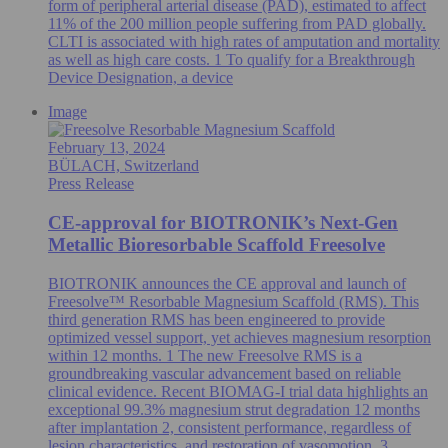
form of peripheral arterial disease (PAD), estimated to affect
11% of the 200 million people suffering from PAD globally.
CLTI is associated with high rates of amputation and mortality
as well as high care costs. 1 To qualify for a Breakthrough
Device Designation, a device
Image
February 13, 2024
BÜLACH, Switzerland
Press Release
CE-approval for BIOTRONIK’s Next-Gen
Metallic Bioresorbable Scaffold Freesolve
BIOTRONIK announces the CE approval and launch of
Freesolve™ Resorbable Magnesium Scaffold (RMS). This
third generation RMS has been engineered to provide
optimized vessel support, yet achieves magnesium resorption
within 12 months. 1 The new Freesolve RMS is a
groundbreaking vascular advancement based on reliable
clinical evidence. Recent BIOMAG-I trial data highlights an
exceptional 99.3% magnesium strut degradation 12 months
after implantation 2, consistent performance, regardless of
lesion characteristics, and restoration of vasomotion. 3