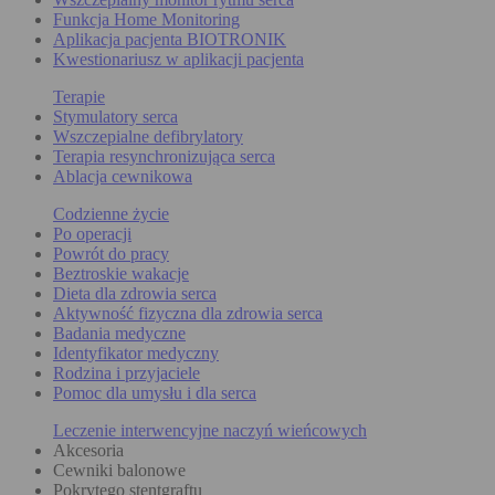
Funkcja Home Monitoring
Aplikacja pacjenta BIOTRONIK
Kwestionariusz w aplikacji pacjenta
Terapie
Stymulatory serca
Wszczepialne defibrylatory
Terapia resynchronizująca serca
Ablacja cewnikowa
Codzienne życie
Po operacji
Powrót do pracy
Beztroskie wakacje
Dieta dla zdrowia serca
Aktywność fizyczna dla zdrowia serca
Badania medyczne
Identyfikator medyczny
Rodzina i przyjaciele
Pomoc dla umysłu i dla serca
Leczenie interwencyjne naczyń wieńcowych
Akcesoria
Cewniki balonowe
Pokrytego stentgraftu