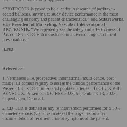
“BIOTRONIK is proud to be a leader in research of paclitaxel-
coated balloons, striving to study device performance in the most
challenging anatomy and patient characteristics,” said
Stuart Perks,
Vice President of Marketing, Vascular Intervention at
BIOTRONIK.
“We repeatedly see the safety and effectiveness of
Passeo-18 Lux DCB demonstrated in a diverse range of clinical
presentations.”
-END-
References:
1. Vermassen F. A prospective, international, multi-centre, post-
market all-comers registry to assess the clinical performance of the
Passeo-18 Lux DCB in isolated popliteal arteries – BIOLUX P-III
BENELUX. Presented at: CIRSE 2023; September 9-13, 2023;
Copenhagen, Denmark.
2. CD-TLR is defined as any re-intervention performed for ≥ 50%
diameter stenosis (visual estimate) at the target lesion after
documentation of recurrent clinical symptoms of the patient.