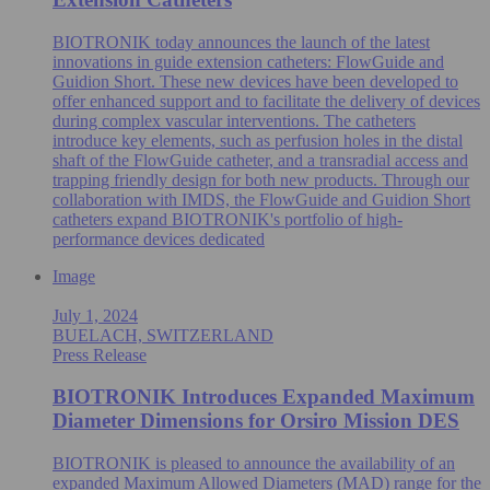
BIOTRONIK today announces the launch of the latest
innovations in guide extension catheters: FlowGuide and
Guidion Short. These new devices have been developed to
offer enhanced support and to facilitate the delivery of devices
during complex vascular interventions. The catheters
introduce key elements, such as perfusion holes in the distal
shaft of the FlowGuide catheter, and a transradial access and
trapping friendly design for both new products. Through our
collaboration with IMDS, the FlowGuide and Guidion Short
catheters expand BIOTRONIK's portfolio of high-
performance devices dedicated
Image
July 1, 2024
BUELACH, SWITZERLAND
Press Release
BIOTRONIK Introduces Expanded Maximum
Diameter Dimensions for Orsiro Mission DES
BIOTRONIK is pleased to announce the availability of an
expanded Maximum Allowed Diameters (MAD) range for the