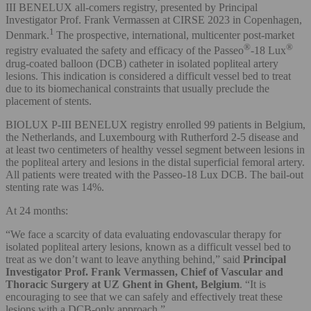
III BENELUX all-comers registry, presented by Principal
Investigator Prof. Frank Vermassen at CIRSE 2023 in Copenhagen,
1
Denmark.
The prospective, international, multicenter post-market
®
®
registry evaluated the safety and efficacy of the Passeo
-18 Lux
drug-coated balloon (DCB) catheter in isolated popliteal artery
lesions. This indication is considered a difficult vessel bed to treat
due to its biomechanical constraints that usually preclude the
placement of stents.
BIOLUX P-III BENELUX registry enrolled 99 patients in Belgium,
the Netherlands, and Luxembourg with Rutherford 2-5 disease and
at least two centimeters of healthy vessel segment between lesions in
the popliteal artery and lesions in the distal superficial femoral artery.
All patients were treated with the Passeo-18 Lux DCB. The bail-out
stenting rate was 14%.
At 24 months:
“We face a scarcity of data evaluating endovascular therapy for
isolated popliteal artery lesions, known as a difficult vessel bed to
treat as we don’t want to leave anything behind,” said
Principal
Investigator Prof. Frank Vermassen, Chief of Vascular and
Thoracic Surgery at UZ Ghent in Ghent, Belgium
. “It is
encouraging to see that we can safely and effectively treat these
lesions with a DCB-only approach.”