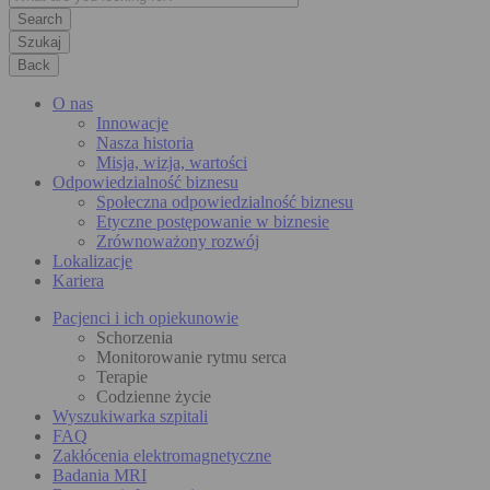
Szukaj
Back
O nas
Innowacje
Nasza historia
Misja, wizja, wartości
Odpowiedzialność biznesu
Społeczna odpowiedzialność biznesu
Etyczne postępowanie w biznesie
Zrównoważony rozwój
Lokalizacje
Kariera
Pacjenci i ich opiekunowie
Schorzenia
Monitorowanie rytmu serca
Terapie
Codzienne życie
Wyszukiwarka szpitali
FAQ
Zakłócenia elektromagnetyczne
Badania MRI