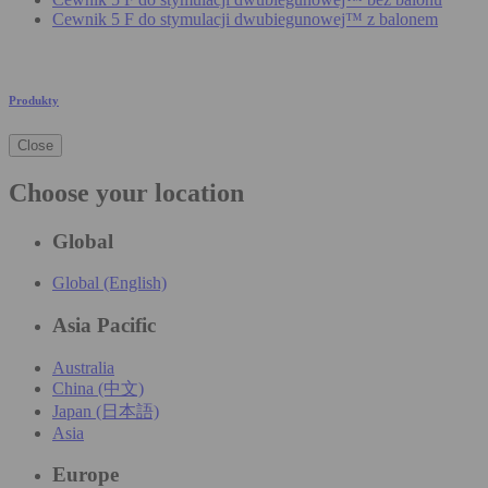
Cewnik 5 F do stymulacji dwubiegunowej™ z balonem
Produkty
Close
Choose your location
Global
Global (English)
Asia Pacific
Australia
China (中文)
Japan (日本語)
Asia
Europe