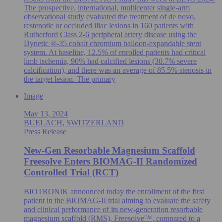
The prospective, international, multicenter single-arm
observational study evaluated the treatment of de novo,
restenotic or occluded iliac lesions in 160 patients with
Rutherford Class 2-6 peripheral artery disease using the
Dynetic ®-35 cobalt chromium balloon-expandable stent
system. At baseline, 12.5% of enrolled patients had critical
limb ischemia, 90% had calcified lesions (30.7% severe
calcification), and there was an average of 85.5% stenosis in
the target lesion. The primary
Image
May 13, 2024
BUELACH, SWITZERLAND
Press Release
New-Gen Resorbable Magnesium Scaffold
Freesolve Enters BIOMAG-II Randomized
Controlled Trial (RCT)
BIOTRONIK announced today the enrollment of the first
patient in the BIOMAG-II trial aiming to evaluate the safety
and clinical performance of its new-generation resorbable
magnesium scaffold (RMS), Freesolve™, compared to a