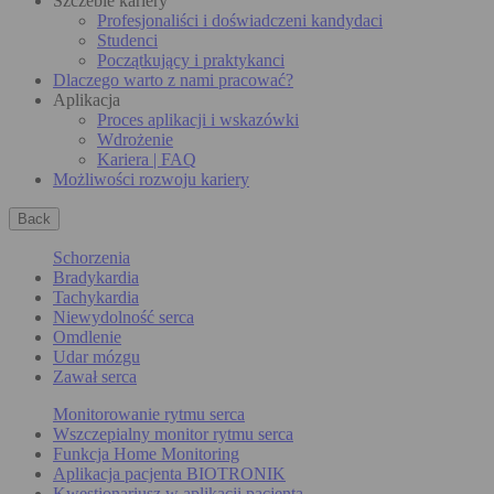
Szczeble kariery
Profesjonaliści i doświadczeni kandydaci
Studenci
Początkujący i praktykanci
Dlaczego warto z nami pracować?
Aplikacja
Proces aplikacji i wskazówki
Wdrożenie
Kariera | FAQ
Możliwości rozwoju kariery
Back
Schorzenia
Bradykardia
Tachykardia
Niewydolność serca
Omdlenie
Udar mózgu
Zawał serca
Monitorowanie rytmu serca
Wszczepialny monitor rytmu serca
Funkcja Home Monitoring
Aplikacja pacjenta BIOTRONIK
Kwestionariusz w aplikacji pacjenta