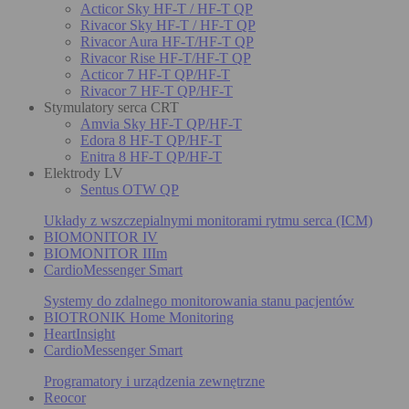
Acticor Sky HF-T / HF-T QP
Rivacor Sky HF-T / HF-T QP
Rivacor Aura HF-T/HF-T QP
Rivacor Rise HF-T/HF-T QP
Acticor 7 HF-T QP/HF-T
Rivacor 7 HF-T QP/HF-T
Stymulatory serca CRT
Amvia Sky HF-T QP/HF-T
Edora 8 HF-T QP/HF-T
Enitra 8 HF-T QP/HF-T
Elektrody LV
Sentus OTW QP
Układy z wszczepialnymi monitorami rytmu serca (ICM)
BIOMONITOR IV
BIOMONITOR IIIm
CardioMessenger Smart
Systemy do zdalnego monitorowania stanu pacjentów
BIOTRONIK Home Monitoring
HeartInsight
CardioMessenger Smart
Programatory i urządzenia zewnętrzne
Reocor