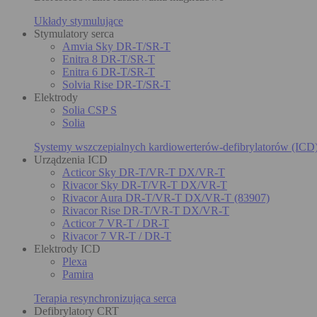
Układy stymulujące
Stymulatory serca
Amvia Sky DR-T/SR-T
Enitra 8 DR-T/SR-T
Enitra 6 DR-T/SR-T
Solvia Rise DR-T/SR-T
Elektrody
Solia CSP S
Solia
Systemy wszczepialnych kardiowerterów-defibrylatorów (ICD
Urządzenia ICD
Acticor Sky DR-T/VR-T DX/VR-T
Rivacor Sky DR-T/VR-T DX/VR-T
Rivacor Aura DR-T/VR-T DX/VR-T (83907)
Rivacor Rise DR-T/VR-T DX/VR-T
Acticor 7 VR-T / DR-T
Rivacor 7 VR-T / DR-T
Elektrody ICD
Plexa
Pamira
Terapia resynchronizująca serca
Defibrylatory CRT