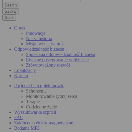
Szukaj
Back
O nas
Innowacje
Nasza historia
Misja, wizja, wartości
Odpowiedzialność biznesu
Społeczna odpowiedzialność biznesu
Etyczne postępowanie w biznesie
Zrównoważony rozwój
Lokalizacje
Kariera
Pacjenci i ich opiekunowie
Schorzenia
Monitorowanie rytmu serca
Terapie
Codzienne życie
Wyszukiwarka szpitali
FAQ
Zakłócenia elektromagnetyczne
Badania MRI