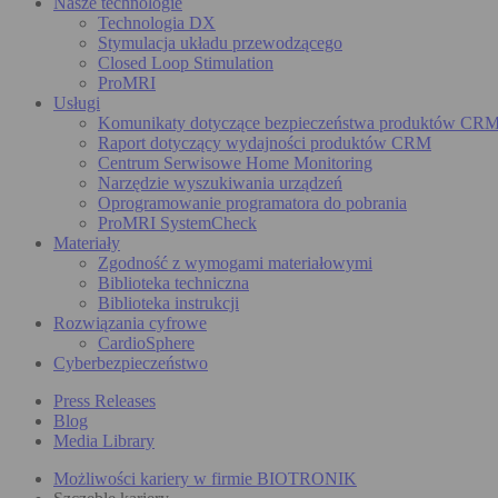
Nasze technologie
Technologia DX
Stymulacja układu przewodzącego
Closed Loop Stimulation
ProMRI
Usługi
Komunikaty dotyczące bezpieczeństwa produktów CR
Raport dotyczący wydajności produktów CRM
Centrum Serwisowe Home Monitoring
Narzędzie wyszukiwania urządzeń
Oprogramowanie programatora do pobrania
ProMRI SystemCheck
Materiały
Zgodność z wymogami materiałowymi
Biblioteka techniczna
Biblioteka instrukcji
Rozwiązania cyfrowe
CardioSphere
Cyberbezpieczeństwo
Press Releases
Blog
Media Library
Możliwości kariery w firmie BIOTRONIK