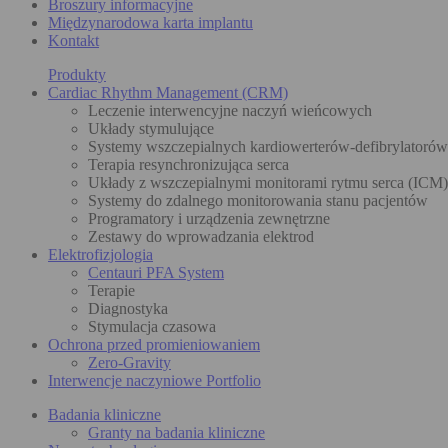
Broszury informacyjne
Międzynarodowa karta implantu
Kontakt
Produkty
Cardiac Rhythm Management (CRM)
Leczenie interwencyjne naczyń wieńcowych
Układy stymulujące
Systemy wszczepialnych kardiowerterów-defibrylatoró
Terapia resynchronizująca serca
Układy z wszczepialnymi monitorami rytmu serca (ICM)
Systemy do zdalnego monitorowania stanu pacjentów
Programatory i urządzenia zewnętrzne
Zestawy do wprowadzania elektrod
Elektrofizjologia
Centauri PFA System
Terapie
Diagnostyka
Stymulacja czasowa
Ochrona przed promieniowaniem
Zero-Gravity
Interwencje naczyniowe Portfolio
Badania kliniczne
Granty na badania kliniczne