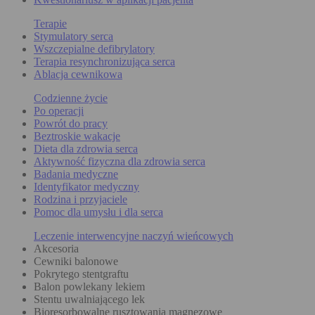
Terapie
Stymulatory serca
Wszczepialne defibrylatory
Terapia resynchronizująca serca
Ablacja cewnikowa
Codzienne życie
Po operacji
Powrót do pracy
Beztroskie wakacje
Dieta dla zdrowia serca
Aktywność fizyczna dla zdrowia serca
Badania medyczne
Identyfikator medyczny
Rodzina i przyjaciele
Pomoc dla umysłu i dla serca
Leczenie interwencyjne naczyń wieńcowych
Akcesoria
Cewniki balonowe
Pokrytego stentgraftu
Balon powlekany lekiem
Stentu uwalniającego lek
Bioresorbowalne rusztowania magnezowe