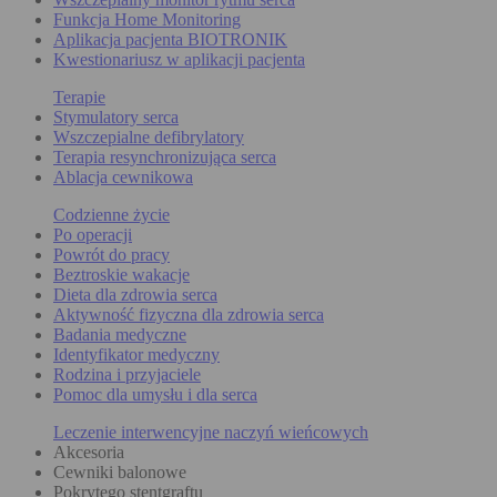
Funkcja Home Monitoring
Aplikacja pacjenta BIOTRONIK
Kwestionariusz w aplikacji pacjenta
Terapie
Stymulatory serca
Wszczepialne defibrylatory
Terapia resynchronizująca serca
Ablacja cewnikowa
Codzienne życie
Po operacji
Powrót do pracy
Beztroskie wakacje
Dieta dla zdrowia serca
Aktywność fizyczna dla zdrowia serca
Badania medyczne
Identyfikator medyczny
Rodzina i przyjaciele
Pomoc dla umysłu i dla serca
Leczenie interwencyjne naczyń wieńcowych
Akcesoria
Cewniki balonowe
Pokrytego stentgraftu