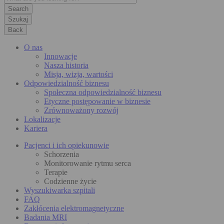
Szukaj
Back
O nas
Innowacje
Nasza historia
Misja, wizja, wartości
Odpowiedzialność biznesu
Społeczna odpowiedzialność biznesu
Etyczne postępowanie w biznesie
Zrównoważony rozwój
Lokalizacje
Kariera
Pacjenci i ich opiekunowie
Schorzenia
Monitorowanie rytmu serca
Terapie
Codzienne życie
Wyszukiwarka szpitali
FAQ
Zakłócenia elektromagnetyczne
Badania MRI