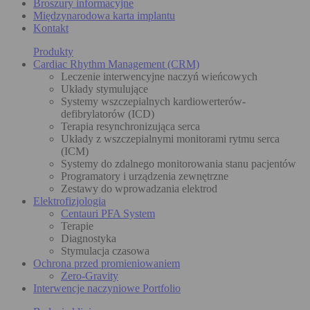
Broszury informacyjne
Międzynarodowa karta implantu
Kontakt
Produkty
Cardiac Rhythm Management (CRM)
Leczenie interwencyjne naczyń wieńcowych
Układy stymulujące
Systemy wszczepialnych kardiowerterów-
defibrylatorów (ICD)
Terapia resynchronizująca serca
Układy z wszczepialnymi monitorami rytmu serca
(ICM)
Systemy do zdalnego monitorowania stanu pacjentów
Programatory i urządzenia zewnętrzne
Zestawy do wprowadzania elektrod
Elektrofizjologia
Centauri PFA System
Terapie
Diagnostyka
Stymulacja czasowa
Ochrona przed promieniowaniem
Zero-Gravity
Interwencje naczyniowe Portfolio