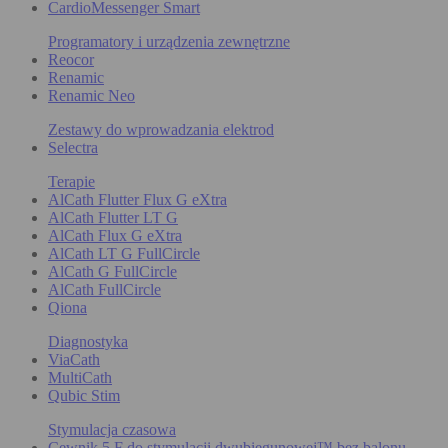
CardioMessenger Smart
Programatory i urządzenia zewnętrzne
Reocor
Renamic
Renamic Neo
Zestawy do wprowadzania elektrod
Selectra
Terapie
AlCath Flutter Flux G eXtra
AlCath Flutter LT G
AlCath Flux G eXtra
AlCath LT G FullCircle
AlCath G FullCircle
AlCath FullCircle
Qiona
Diagnostyka
ViaCath
MultiCath
Qubic Stim
Stymulacja czasowa
Cewnik 5 F do stymulacji dwubiegunowej™ bez balonu