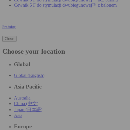
Cewnik 5 F do stymulacji dwubiegunowej™ z balonem
Produkty
Close
Choose your location
Global
Global (English)
Asia Pacific
Australia
China (中文)
Japan (日本語)
Asia
Europe