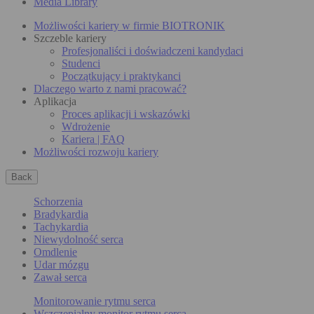
Media Library
Możliwości kariery w firmie BIOTRONIK
Szczeble kariery
Profesjonaliści i doświadczeni kandydaci
Studenci
Początkujący i praktykanci
Dlaczego warto z nami pracować?
Aplikacja
Proces aplikacji i wskazówki
Wdrożenie
Kariera | FAQ
Możliwości rozwoju kariery
Back
Schorzenia
Bradykardia
Tachykardia
Niewydolność serca
Omdlenie
Udar mózgu
Zawał serca
Monitorowanie rytmu serca
Wszczepialny monitor rytmu serca