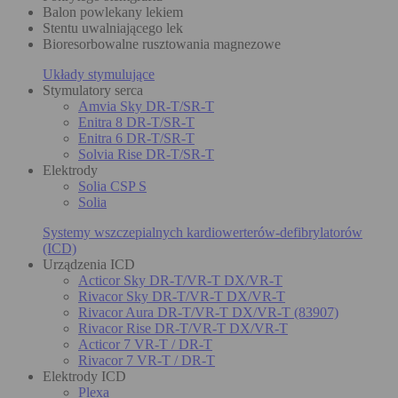
Balon powlekany lekiem
Stentu uwalniającego lek
Bioresorbowalne rusztowania magnezowe
Układy stymulujące
Stymulatory serca
Amvia Sky DR-T/SR-T
Enitra 8 DR-T/SR-T
Enitra 6 DR-T/SR-T
Solvia Rise DR-T/SR-T
Elektrody
Solia CSP S
Solia
Systemy wszczepialnych kardiowerterów-defibrylatorów
(ICD)
Urządzenia ICD
Acticor Sky DR-T/VR-T DX/VR-T
Rivacor Sky DR-T/VR-T DX/VR-T
Rivacor Aura DR-T/VR-T DX/VR-T (83907)
Rivacor Rise DR-T/VR-T DX/VR-T
Acticor 7 VR-T / DR-T
Rivacor 7 VR-T / DR-T
Elektrody ICD
Plexa