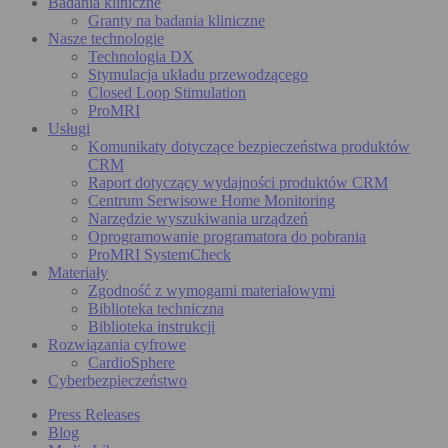
Badania kliniczne
Granty na badania kliniczne
Nasze technologie
Technologia DX
Stymulacja układu przewodzącego
Closed Loop Stimulation
ProMRI
Usługi
Komunikaty dotyczące bezpieczeństwa produktów
CRM
Raport dotyczący wydajności produktów CRM
Centrum Serwisowe Home Monitoring
Narzędzie wyszukiwania urządzeń
Oprogramowanie programatora do pobrania
ProMRI SystemCheck
Materiały
Zgodność z wymogami materiałowymi
Biblioteka techniczna
Biblioteka instrukcji
Rozwiązania cyfrowe
CardioSphere
Cyberbezpieczeństwo
Press Releases
Blog