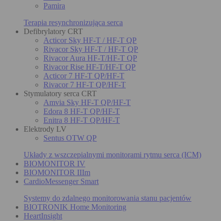
Pamira
Terapia resynchronizująca serca
Defibrylatory CRT
Acticor Sky HF-T / HF-T QP
Rivacor Sky HF-T / HF-T QP
Rivacor Aura HF-T/HF-T QP
Rivacor Rise HF-T/HF-T QP
Acticor 7 HF-T QP/HF-T
Rivacor 7 HF-T QP/HF-T
Stymulatory serca CRT
Amvia Sky HF-T QP/HF-T
Edora 8 HF-T QP/HF-T
Enitra 8 HF-T QP/HF-T
Elektrody LV
Sentus OTW QP
Układy z wszczepialnymi monitorami rytmu serca (ICM)
BIOMONITOR IV
BIOMONITOR IIIm
CardioMessenger Smart
Systemy do zdalnego monitorowania stanu pacjentów
BIOTRONIK Home Monitoring
HeartInsight