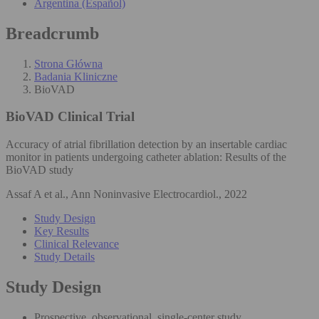
Argentina (Español)
Breadcrumb
Strona Główna
Badania Kliniczne
BioVAD
BioVAD
Clinical Trial
Accuracy of atrial fibrillation detection by an insertable cardiac
monitor in patients undergoing catheter ablation: Results of the
BioVAD study
Assaf A et al., Ann Noninvasive Electrocardiol., 2022
Study Design
Key Results
Clinical Relevance
Study Details
Study Design
Prospective, observational, single-center study