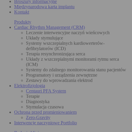
Broszury informacyjne
Międzynarodowa karta implantu
Kontakt
Produkty
Cardiac Rhythm Management (CRM)
Leczenie interwencyjne naczyń wieńcowych
Układy stymulujące
Systemy wszczepialnych kardiowerterów-
defibrylatorów (ICD)
Terapia resynchronizująca serca
Układy z wszczepialnymi monitorami rytmu serca
(ICM)
Systemy do zdalnego monitorowania stanu pacjentów
Programatory i urządzenia zewnętrzne
Zestawy do wprowadzania elektrod
Elektrofizjologia
Centauri PFA System
Terapie
Diagnostyka
Stymulacja czasowa
Ochrona przed promieniowaniem
Zero-Gravity
Interwencje naczyniowe Portfolio