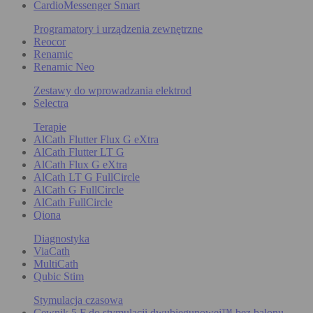
CardioMessenger Smart
Programatory i urządzenia zewnętrzne
Reocor
Renamic
Renamic Neo
Zestawy do wprowadzania elektrod
Selectra
Terapie
AlCath Flutter Flux G eXtra
AlCath Flutter LT G
AlCath Flux G eXtra
AlCath LT G FullCircle
AlCath G FullCircle
AlCath FullCircle
Qiona
Diagnostyka
ViaCath
MultiCath
Qubic Stim
Stymulacja czasowa
Cewnik 5 F do stymulacji dwubiegunowej™ bez balonu