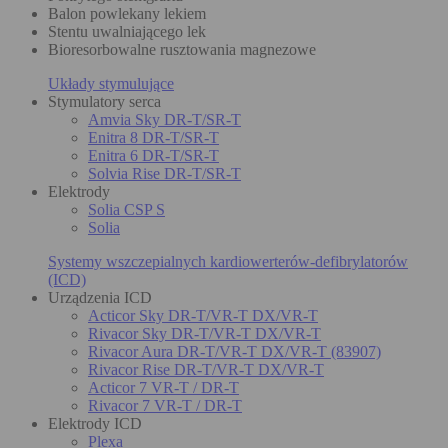
Balon powlekany lekiem
Stentu uwalniającego lek
Bioresorbowalne rusztowania magnezowe
Układy stymulujące
Stymulatory serca
Amvia Sky DR-T/SR-T
Enitra 8 DR-T/SR-T
Enitra 6 DR-T/SR-T
Solvia Rise DR-T/SR-T
Elektrody
Solia CSP S
Solia
Systemy wszczepialnych kardiowerterów-defibrylatorów
(ICD)
Urządzenia ICD
Acticor Sky DR-T/VR-T DX/VR-T
Rivacor Sky DR-T/VR-T DX/VR-T
Rivacor Aura DR-T/VR-T DX/VR-T (83907)
Rivacor Rise DR-T/VR-T DX/VR-T
Acticor 7 VR-T / DR-T
Rivacor 7 VR-T / DR-T
Elektrody ICD
Plexa