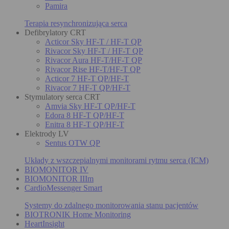
Pamira
Terapia resynchronizująca serca
Defibrylatory CRT
Acticor Sky HF-T / HF-T QP
Rivacor Sky HF-T / HF-T QP
Rivacor Aura HF-T/HF-T QP
Rivacor Rise HF-T/HF-T QP
Acticor 7 HF-T QP/HF-T
Rivacor 7 HF-T QP/HF-T
Stymulatory serca CRT
Amvia Sky HF-T QP/HF-T
Edora 8 HF-T QP/HF-T
Enitra 8 HF-T QP/HF-T
Elektrody LV
Sentus OTW QP
Układy z wszczepialnymi monitorami rytmu serca (ICM)
BIOMONITOR IV
BIOMONITOR IIIm
CardioMessenger Smart
Systemy do zdalnego monitorowania stanu pacjentów
BIOTRONIK Home Monitoring
HeartInsight