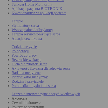
Funkcja Home Monitoring
Aplikacja pacjenta BIOTRONIK
Kwestionariusz w aplikacji pacjenta
Terapie
Stymulatory serca
Wszczepialne defibrylatory
Terapia resynchronizująca serca
Ablacja cewnikowa
Codzienne życie
Po operacji
Powrót do pracy
Beztroskie wakacje
Dieta dla zdrowia serca
Aktywność fizyczna dla zdrowia serca
Badania medyczne
Identyfikator medyczny
Rodzina i przyjaciele
Pomoc dla umysłu i dla serca
Leczenie interwencyjne naczyń wieńcowych
Akcesoria
Cewniki balonowe
Pokrytego stentgraftu