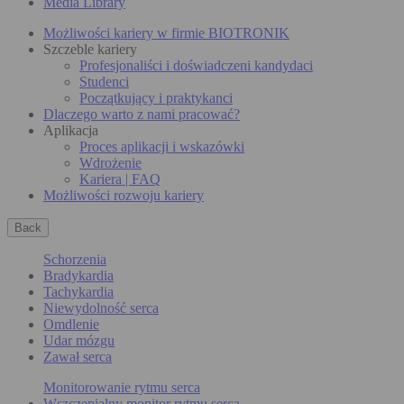
Media Library
Możliwości kariery w firmie BIOTRONIK
Szczeble kariery
Profesjonaliści i doświadczeni kandydaci
Studenci
Początkujący i praktykanci
Dlaczego warto z nami pracować?
Aplikacja
Proces aplikacji i wskazówki
Wdrożenie
Kariera | FAQ
Możliwości rozwoju kariery
Back
Schorzenia
Bradykardia
Tachykardia
Niewydolność serca
Omdlenie
Udar mózgu
Zawał serca
Monitorowanie rytmu serca
Wszczepialny monitor rytmu serca