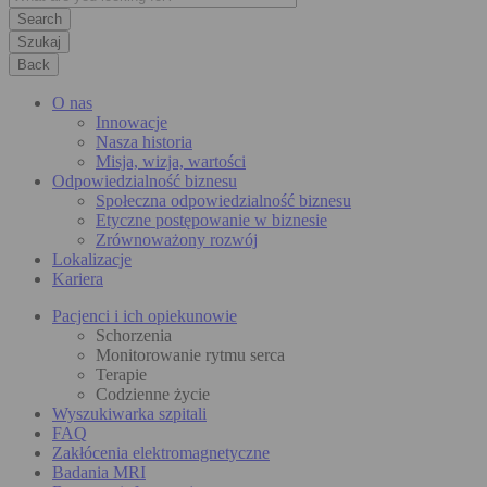
Szukaj
Back
O nas
Innowacje
Nasza historia
Misja, wizja, wartości
Odpowiedzialność biznesu
Społeczna odpowiedzialność biznesu
Etyczne postępowanie w biznesie
Zrównoważony rozwój
Lokalizacje
Kariera
Pacjenci i ich opiekunowie
Schorzenia
Monitorowanie rytmu serca
Terapie
Codzienne życie
Wyszukiwarka szpitali
FAQ
Zakłócenia elektromagnetyczne
Badania MRI