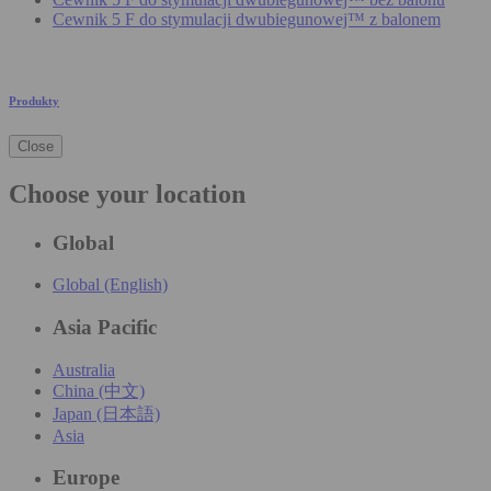
Cewnik 5 F do stymulacji dwubiegunowej™ z balonem
Produkty
Close
Choose your location
Global
Global (English)
Asia Pacific
Australia
China (中文)
Japan (日本語)
Asia
Europe