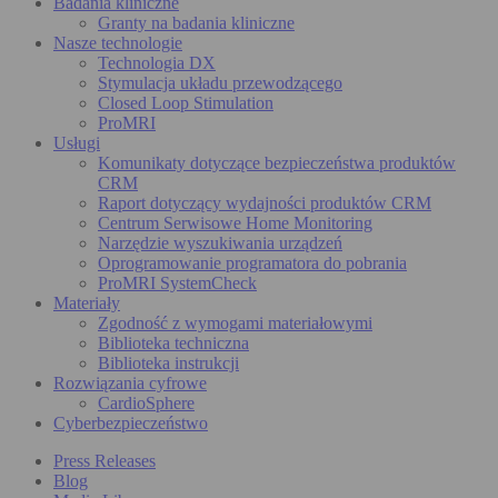
Badania kliniczne
Granty na badania kliniczne
Nasze technologie
Technologia DX
Stymulacja układu przewodzącego
Closed Loop Stimulation
ProMRI
Usługi
Komunikaty dotyczące bezpieczeństwa produktów
CRM
Raport dotyczący wydajności produktów CRM
Centrum Serwisowe Home Monitoring
Narzędzie wyszukiwania urządzeń
Oprogramowanie programatora do pobrania
ProMRI SystemCheck
Materiały
Zgodność z wymogami materiałowymi
Biblioteka techniczna
Biblioteka instrukcji
Rozwiązania cyfrowe
CardioSphere
Cyberbezpieczeństwo
Press Releases
Blog