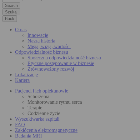
Szukaj
Back
O nas
Innowacje
Nasza historia
Misja, wizja, wartości
Odpowiedzialność biznesu
Społeczna odpowiedzialność biznesu
Etyczne postępowanie w biznesie
Zrównoważony rozwój
Lokalizacje
Kariera
Pacjenci i ich opiekunowie
Schorzenia
Monitorowanie rytmu serca
Terapie
Codzienne życie
Wyszukiwarka szpitali
FAQ
Zakłócenia elektromagnetyczne
Badania MRI