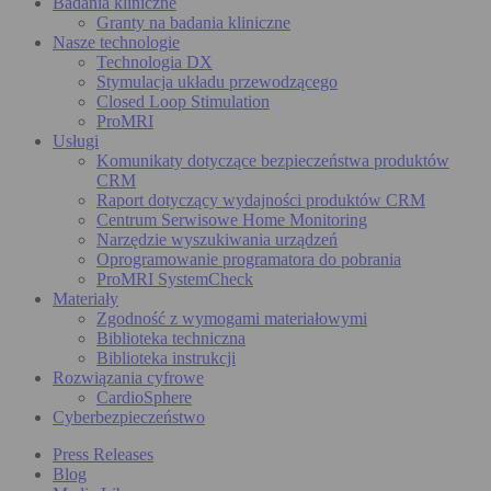
Badania kliniczne
Granty na badania kliniczne
Nasze technologie
Technologia DX
Stymulacja układu przewodzącego
Closed Loop Stimulation
ProMRI
Usługi
Komunikaty dotyczące bezpieczeństwa produktów
CRM
Raport dotyczący wydajności produktów CRM
Centrum Serwisowe Home Monitoring
Narzędzie wyszukiwania urządzeń
Oprogramowanie programatora do pobrania
ProMRI SystemCheck
Materiały
Zgodność z wymogami materiałowymi
Biblioteka techniczna
Biblioteka instrukcji
Rozwiązania cyfrowe
CardioSphere
Cyberbezpieczeństwo
Press Releases
Blog