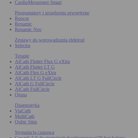
CardioMessenger Smart
Programatory i urządzenia zewnętrzne
Reocor
Renamic
Renamic Neo
Zestawy do wprowadzania elektrod
Selectra
Terapie
AlCath Flutter Flux G eXtra
AlCath Flutter LT G
AlCath Flux G eXtra
AlCath LT G FullCircle
AlCath G FullCircle
AlCath FullCircle
Qiona
Diagnostyka
ViaCath
MultiCath
Qubic Stim
Stymulacja czasowa
Cewnik 5 F do stymulacji dwubiegunowej™ bez balonu