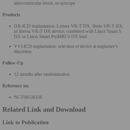
atrioventricular block, or syncope
Products
DX-ICD implantation: Lumax VR-T DX, Iforia VR-T DX,
or Itrevia VR-T DX device, combined with Linox Smart S
DX or Linox Smart ProMRI S DX lead
VVI-ICD implantation: selection of device at implanter’s
discretion
Follow-Up
12 months after randomization
Reference no.
NCT00538356
Related Link and Download
Link to Publication