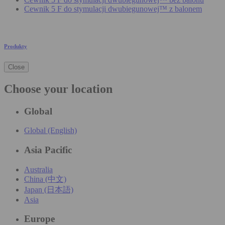
Cewnik 5 F do stymulacji dwubiegunowej™ z balonem
Produkty
Close
Choose your location
Global
Global (English)
Asia Pacific
Australia
China (中文)
Japan (日本語)
Asia
Europe