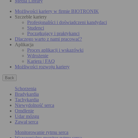
Media Library
Możliwości kariery w firmie BIOTRONIK
Szczeble kariery
Profesjonaliści i doświadczeni kandydaci
Studenci
Początkujący i praktykanci
Dlaczego warto z nami pracować?
Aplikacja
Proces aplikacji i wskazówki
Wdrożenie
Kariera | FAQ
Możliwości rozwoju kariery
Back
Schorzenia
Bradykardia
Tachykardia
Niewydolność serca
Omdlenie
Udar mózgu
Zawał serca
Monitorowanie rytmu serca
Wszczepialny monitor rytmu serca