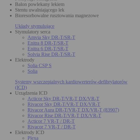
Balon powlekany lekiem
Stentu uwalniającego lek
Bioresorbowalne rusztowania magnezowe
Układy stymulujące
Stymulatory serca
Amvia Sky DR-T/SR-T
Enitra 8 DR-T/SR-T
Enitra 6 DR-T/SR-T
Solvia Rise DR-T/SR-T
Elektrody
Solia CSP S
Solia
Systemy wszczepialnych kardiowerterów-defibrylatorów
(ICD)
Urządzenia ICD
Acticor Sky DR-T/VR-T DX/VR-T
Rivacor Sky DR-T/VR-T DX/VR-T
Rivacor Aura DR-T/VR-T DX/VR-T (83907)
Rivacor Rise DR-T/VR-T DX/VR-T
Acticor 7 VR-T / DR-T
Rivacor 7 VR-T / DR-T
Elektrody ICD
Plexa