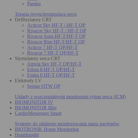
Pamira
Terapia resynchronizująca serca
Defibrylatory CRT
Acticor Sky HF-T / HF-T QP
Rivacor Sky HF-T / HF-T QP
Rivacor Aura HF-T/HF-T QP
Rivacor Rise HF-T/HF-T QP
Acticor 7 HF-T QP/HF-T
Rivacor 7 HF-T QP/HF-T
Stymulatory serca CRT
Amvia Sky HF-T QP/HF-T
Edora 8 HF-T QP/HF-T
Enitra 8 HF-T QP/HF-T
Elektrody LV
Sentus OTW QP
Układy z wszczepialnymi monitorami rytmu serca (ICM)
BIOMONITOR IV
BIOMONITOR IIIm
CardioMessenger Smart
Systemy do zdalnego monitorowania stanu pacjentów
BIOTRONIK Home Monitoring
HeartInsight