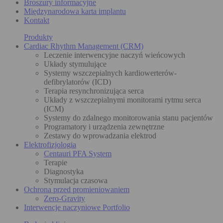
Broszury informacyjne
Międzynarodowa karta implantu
Kontakt
Produkty
Cardiac Rhythm Management (CRM)
Leczenie interwencyjne naczyń wieńcowych
Układy stymulujące
Systemy wszczepialnych kardiowerterów-
defibrylatorów (ICD)
Terapia resynchronizująca serca
Układy z wszczepialnymi monitorami rytmu serca
(ICM)
Systemy do zdalnego monitorowania stanu pacjentów
Programatory i urządzenia zewnętrzne
Zestawy do wprowadzania elektrod
Elektrofizjologia
Centauri PFA System
Terapie
Diagnostyka
Stymulacja czasowa
Ochrona przed promieniowaniem
Zero-Gravity
Interwencje naczyniowe Portfolio