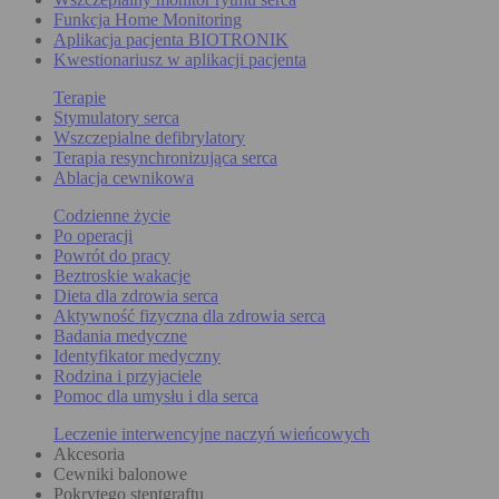
Funkcja Home Monitoring
Aplikacja pacjenta BIOTRONIK
Kwestionariusz w aplikacji pacjenta
Terapie
Stymulatory serca
Wszczepialne defibrylatory
Terapia resynchronizująca serca
Ablacja cewnikowa
Codzienne życie
Po operacji
Powrót do pracy
Beztroskie wakacje
Dieta dla zdrowia serca
Aktywność fizyczna dla zdrowia serca
Badania medyczne
Identyfikator medyczny
Rodzina i przyjaciele
Pomoc dla umysłu i dla serca
Leczenie interwencyjne naczyń wieńcowych
Akcesoria
Cewniki balonowe
Pokrytego stentgraftu