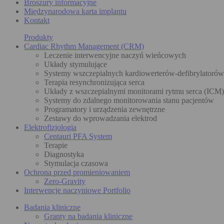
Broszury informacyjne
Międzynarodowa karta implantu
Kontakt
Produkty
Cardiac Rhythm Management (CRM)
Leczenie interwencyjne naczyń wieńcowych
Układy stymulujące
Systemy wszczepialnych kardiowerterów-defibrylatoró
Terapia resynchronizująca serca
Układy z wszczepialnymi monitorami rytmu serca (ICM)
Systemy do zdalnego monitorowania stanu pacjentów
Programatory i urządzenia zewnętrzne
Zestawy do wprowadzania elektrod
Elektrofizjologia
Centauri PFA System
Terapie
Diagnostyka
Stymulacja czasowa
Ochrona przed promieniowaniem
Zero-Gravity
Interwencje naczyniowe Portfolio
Badania kliniczne
Granty na badania kliniczne