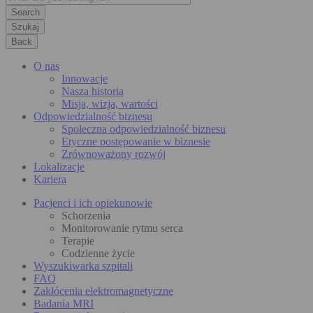
Szukaj
Back
O nas
Innowacje
Nasza historia
Misja, wizja, wartości
Odpowiedzialność biznesu
Społeczna odpowiedzialność biznesu
Etyczne postępowanie w biznesie
Zrównoważony rozwój
Lokalizacje
Kariera
Pacjenci i ich opiekunowie
Schorzenia
Monitorowanie rytmu serca
Terapie
Codzienne życie
Wyszukiwarka szpitali
FAQ
Zakłócenia elektromagnetyczne
Badania MRI