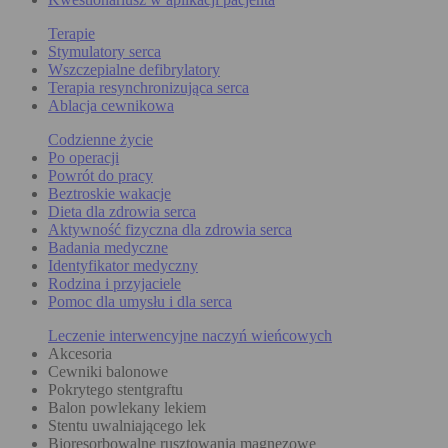
Terapie
Stymulatory serca
Wszczepialne defibrylatory
Terapia resynchronizująca serca
Ablacja cewnikowa
Codzienne życie
Po operacji
Powrót do pracy
Beztroskie wakacje
Dieta dla zdrowia serca
Aktywność fizyczna dla zdrowia serca
Badania medyczne
Identyfikator medyczny
Rodzina i przyjaciele
Pomoc dla umysłu i dla serca
Leczenie interwencyjne naczyń wieńcowych
Akcesoria
Cewniki balonowe
Pokrytego stentgraftu
Balon powlekany lekiem
Stentu uwalniającego lek
Bioresorbowalne rusztowania magnezowe