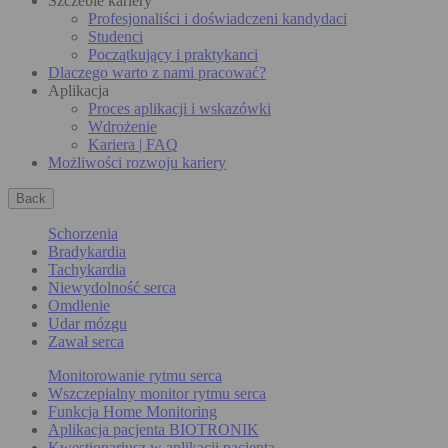
Szczeble kariery
Profesjonaliści i doświadczeni kandydaci
Studenci
Początkujący i praktykanci
Dlaczego warto z nami pracować?
Aplikacja
Proces aplikacji i wskazówki
Wdrożenie
Kariera | FAQ
Możliwości rozwoju kariery
Back
Schorzenia
Bradykardia
Tachykardia
Niewydolność serca
Omdlenie
Udar mózgu
Zawał serca
Monitorowanie rytmu serca
Wszczepialny monitor rytmu serca
Funkcja Home Monitoring
Aplikacja pacjenta BIOTRONIK
Kwestionariusz w aplikacji pacjenta