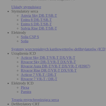
Układy stymulujące
Stymulatory serca
Amvia Sky DR-T/SR-T
Enitra 8 DR-T/SR-T
Enitra 6 DR-T/SR-T
Solvia Rise DR-T/SR-T
Elektrody
Solia CSP S
Solia
Systemy wszczepialnych kardiowerterów-defibrylatorów (ICD
Urządzenia ICD
Acticor Sky DR-T/VR-T DX/VR-T
Rivacor Sky DR-T/VR-T DX/VR-T
Rivacor Aura DR-T/VR-T DX/VR-T (83907)
Rivacor Rise DR-T/VR-T DX/VR-T
Acticor 7 VR-T / DR-T
Rivacor 7 VR-T / DR-T
Elektrody ICD
Plexa
Pamira
Terapia resynchronizująca serca
Defibrylatory CRT