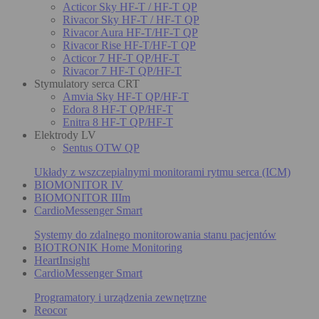
Acticor Sky HF-T / HF-T QP
Rivacor Sky HF-T / HF-T QP
Rivacor Aura HF-T/HF-T QP
Rivacor Rise HF-T/HF-T QP
Acticor 7 HF-T QP/HF-T
Rivacor 7 HF-T QP/HF-T
Stymulatory serca CRT
Amvia Sky HF-T QP/HF-T
Edora 8 HF-T QP/HF-T
Enitra 8 HF-T QP/HF-T
Elektrody LV
Sentus OTW QP
Układy z wszczepialnymi monitorami rytmu serca (ICM)
BIOMONITOR IV
BIOMONITOR IIIm
CardioMessenger Smart
Systemy do zdalnego monitorowania stanu pacjentów
BIOTRONIK Home Monitoring
HeartInsight
CardioMessenger Smart
Programatory i urządzenia zewnętrzne
Reocor