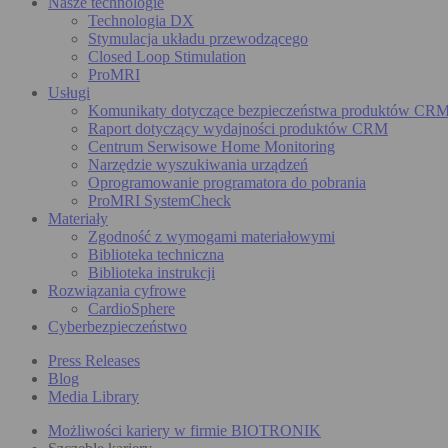
Nasze technologie
Technologia DX
Stymulacja układu przewodzącego
Closed Loop Stimulation
ProMRI
Usługi
Komunikaty dotyczące bezpieczeństwa produktów CR
Raport dotyczący wydajności produktów CRM
Centrum Serwisowe Home Monitoring
Narzędzie wyszukiwania urządzeń
Oprogramowanie programatora do pobrania
ProMRI SystemCheck
Materiały
Zgodność z wymogami materiałowymi
Biblioteka techniczna
Biblioteka instrukcji
Rozwiązania cyfrowe
CardioSphere
Cyberbezpieczeństwo
Press Releases
Blog
Media Library
Możliwości kariery w firmie BIOTRONIK