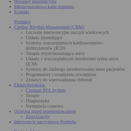
Broszury informacyjne
Międzynarodowa karta implantu
Kontakt
Produkty
Cardiac Rhythm Management (CRM)
Leczenie interwencyjne naczyń wieńcowych
Układy stymulujące
Systemy wszczepialnych kardiowerterów-
defibrylatorów (ICD)
Terapia resynchronizująca serca
Układy z wszczepialnymi monitorami rytmu serca
(ICM)
Systemy do zdalnego monitorowania stanu pacjentów
Programatory i urządzenia zewnętrzne
Zestawy do wprowadzania elektrod
Elektrofizjologia
Centauri PFA System
Terapie
Diagnostyka
Stymulacja czasowa
Ochrona przed promieniowaniem
Zero-Gravity
Interwencje naczyniowe Portfolio