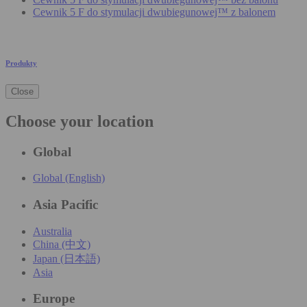
Cewnik 5 F do stymulacji dwubiegunowej™ z balonem
Produkty
Close
Choose your location
Global
Global (English)
Asia Pacific
Australia
China (中文)
Japan (日本語)
Asia
Europe