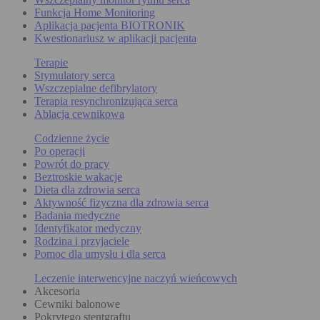
Funkcja Home Monitoring
Aplikacja pacjenta BIOTRONIK
Kwestionariusz w aplikacji pacjenta
Terapie
Stymulatory serca
Wszczepialne defibrylatory
Terapia resynchronizująca serca
Ablacja cewnikowa
Codzienne życie
Po operacji
Powrót do pracy
Beztroskie wakacje
Dieta dla zdrowia serca
Aktywność fizyczna dla zdrowia serca
Badania medyczne
Identyfikator medyczny
Rodzina i przyjaciele
Pomoc dla umysłu i dla serca
Leczenie interwencyjne naczyń wieńcowych
Akcesoria
Cewniki balonowe
Pokrytego stentgraftu