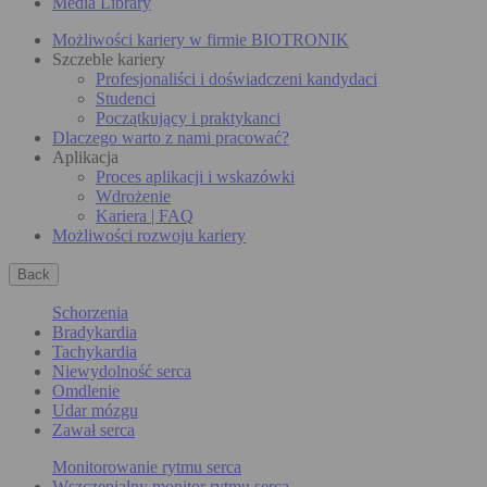
Media Library
Możliwości kariery w firmie BIOTRONIK
Szczeble kariery
Profesjonaliści i doświadczeni kandydaci
Studenci
Początkujący i praktykanci
Dlaczego warto z nami pracować?
Aplikacja
Proces aplikacji i wskazówki
Wdrożenie
Kariera | FAQ
Możliwości rozwoju kariery
Back
Schorzenia
Bradykardia
Tachykardia
Niewydolność serca
Omdlenie
Udar mózgu
Zawał serca
Monitorowanie rytmu serca
Wszczepialny monitor rytmu serca