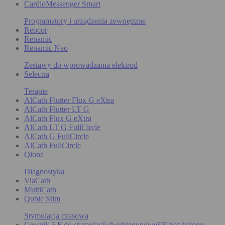
CardioMessenger Smart
Programatory i urządzenia zewnętrzne
Reocor
Renamic
Renamic Neo
Zestawy do wprowadzania elektrod
Selectra
Terapie
AlCath Flutter Flux G eXtra
AlCath Flutter LT G
AlCath Flux G eXtra
AlCath LT G FullCircle
AlCath G FullCircle
AlCath FullCircle
Qiona
Diagnostyka
ViaCath
MultiCath
Qubic Stim
Stymulacja czasowa
Cewnik 5 F do stymulacji dwubiegunowej™ bez balonu