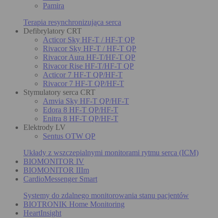
Pamira
Terapia resynchronizująca serca
Defibrylatory CRT
Acticor Sky HF-T / HF-T QP
Rivacor Sky HF-T / HF-T QP
Rivacor Aura HF-T/HF-T QP
Rivacor Rise HF-T/HF-T QP
Acticor 7 HF-T QP/HF-T
Rivacor 7 HF-T QP/HF-T
Stymulatory serca CRT
Amvia Sky HF-T QP/HF-T
Edora 8 HF-T QP/HF-T
Enitra 8 HF-T QP/HF-T
Elektrody LV
Sentus OTW QP
Układy z wszczepialnymi monitorami rytmu serca (ICM)
BIOMONITOR IV
BIOMONITOR IIIm
CardioMessenger Smart
Systemy do zdalnego monitorowania stanu pacjentów
BIOTRONIK Home Monitoring
HeartInsight