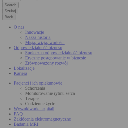
Szukaj
Back
O nas
Innowacje
Nasza historia
Misja, wizja, wartości
Odpowiedzialność biznesu
Społeczna odpowiedzialność biznesu
Etyczne postępowanie w biznesie
Zrównoważony rozwój
Lokalizacje
Kariera
Pacjenci i ich opiekunowie
Schorzenia
Monitorowanie rytmu serca
Terapie
Codzienne życie
Wyszukiwarka szpitali
FAQ
Zakłócenia elektromagnetyczne
Badania MRI