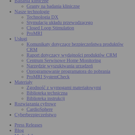
Badania kliniczne
Granty na badania kliniczne
Nasze technologie
Technologia DX
Stymulacja układu przewodzącego
Closed Loop Stimulation
ProMRI
Usługi
Komunikaty dotyczące bezpieczeństwa produktów
CRM
Raport dotyczący wydajności produktów CRM
Centrum Serwisowe Home Monitoring
Narzędzie wyszukiwania urządzeń
Oprogramowanie programatora do pobrania
ProMRI SystemCheck
Materiały
Zgodność z wymogami materiałowymi
Biblioteka techniczna
Biblioteka instrukcji
Rozwiązania cyfrowe
CardioSphere
Cyberbezpieczeństwo
Press Releases
Blog