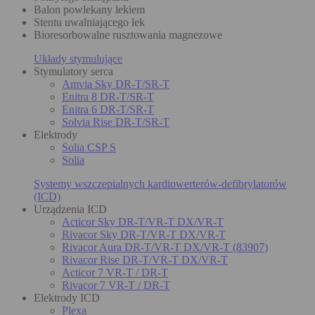
Balon powlekany lekiem
Stentu uwalniającego lek
Bioresorbowalne rusztowania magnezowe
Układy stymulujące
Stymulatory serca
Amvia Sky DR-T/SR-T
Enitra 8 DR-T/SR-T
Enitra 6 DR-T/SR-T
Solvia Rise DR-T/SR-T
Elektrody
Solia CSP S
Solia
Systemy wszczepialnych kardiowerterów-defibrylatorów
(ICD)
Urządzenia ICD
Acticor Sky DR-T/VR-T DX/VR-T
Rivacor Sky DR-T/VR-T DX/VR-T
Rivacor Aura DR-T/VR-T DX/VR-T (83907)
Rivacor Rise DR-T/VR-T DX/VR-T
Acticor 7 VR-T / DR-T
Rivacor 7 VR-T / DR-T
Elektrody ICD
Plexa