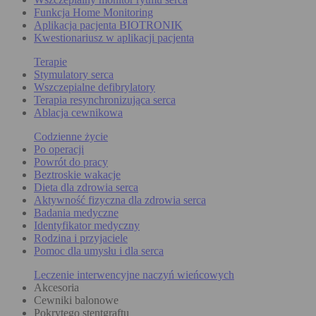
Funkcja Home Monitoring
Aplikacja pacjenta BIOTRONIK
Kwestionariusz w aplikacji pacjenta
Terapie
Stymulatory serca
Wszczepialne defibrylatory
Terapia resynchronizująca serca
Ablacja cewnikowa
Codzienne życie
Po operacji
Powrót do pracy
Beztroskie wakacje
Dieta dla zdrowia serca
Aktywność fizyczna dla zdrowia serca
Badania medyczne
Identyfikator medyczny
Rodzina i przyjaciele
Pomoc dla umysłu i dla serca
Leczenie interwencyjne naczyń wieńcowych
Akcesoria
Cewniki balonowe
Pokrytego stentgraftu