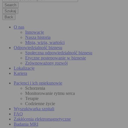
Szukaj
Back
O nas
Innowacje
Nasza historia
Misja, wizja, wartości
Odpowiedzialność biznesu
Społeczna odpowiedzialność biznesu
Etyczne postępowanie w biznesie
Zrównoważony rozwój
Lokalizacje
Kariera
Pacjenci i ich opiekunowie
Schorzenia
Monitorowanie rytmu serca
Terapie
Codzienne życie
Wyszukiwarka szpitali
FAQ
Zakłócenia elektromagnetyczne
Badania MRI