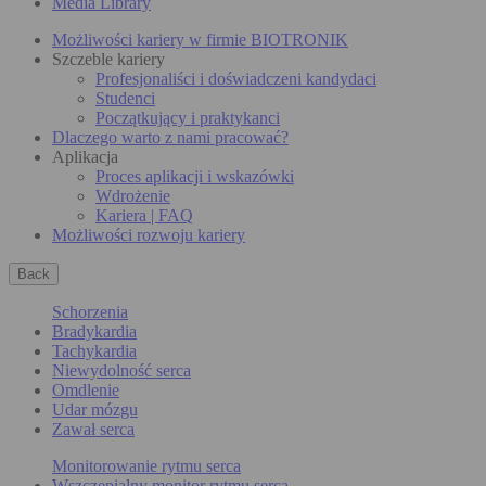
Media Library
Możliwości kariery w firmie BIOTRONIK
Szczeble kariery
Profesjonaliści i doświadczeni kandydaci
Studenci
Początkujący i praktykanci
Dlaczego warto z nami pracować?
Aplikacja
Proces aplikacji i wskazówki
Wdrożenie
Kariera | FAQ
Możliwości rozwoju kariery
Back
Schorzenia
Bradykardia
Tachykardia
Niewydolność serca
Omdlenie
Udar mózgu
Zawał serca
Monitorowanie rytmu serca
Wszczepialny monitor rytmu serca