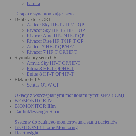
Pamira
Terapia resynchronizująca serca
Defibrylatory CRT
Acticor Sky HF-T / HF-T QP
Rivacor Sky HF-T / HF-T QP
Rivacor Aura HF-T/HF-T QP
Rivacor Rise HF-T/HF-T QP
Acticor 7 HF-T QP/HF-T
Rivacor 7 HF-T QP/HF-T
Stymulatory serca CRT
Amvia Sky HF-T QP/HF-T
Edora 8 HF-T QP/HF-T
Enitra 8 HF-T QP/HF-T
Elektrody LV
Sentus OTW QP
Układy z wszczepialnymi monitorami rytmu serca (ICM)
BIOMONITOR IV
BIOMONITOR IIIm
CardioMessenger Smart
Systemy do zdalnego monitorowania stanu pacjentów
BIOTRONIK Home Monitoring
HeartInsight