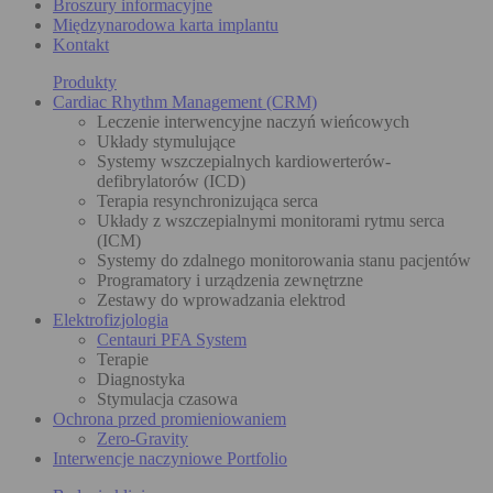
Broszury informacyjne
Międzynarodowa karta implantu
Kontakt
Produkty
Cardiac Rhythm Management (CRM)
Leczenie interwencyjne naczyń wieńcowych
Układy stymulujące
Systemy wszczepialnych kardiowerterów-
defibrylatorów (ICD)
Terapia resynchronizująca serca
Układy z wszczepialnymi monitorami rytmu serca
(ICM)
Systemy do zdalnego monitorowania stanu pacjentów
Programatory i urządzenia zewnętrzne
Zestawy do wprowadzania elektrod
Elektrofizjologia
Centauri PFA System
Terapie
Diagnostyka
Stymulacja czasowa
Ochrona przed promieniowaniem
Zero-Gravity
Interwencje naczyniowe Portfolio