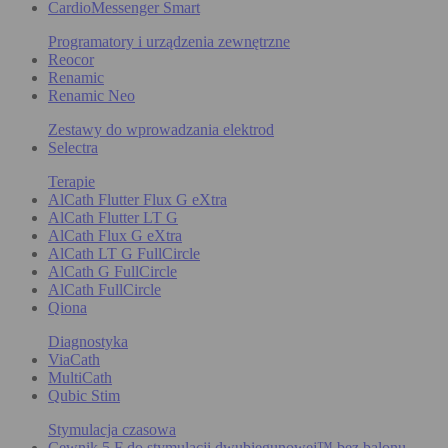
CardioMessenger Smart
Programatory i urządzenia zewnętrzne
Reocor
Renamic
Renamic Neo
Zestawy do wprowadzania elektrod
Selectra
Terapie
AlCath Flutter Flux G eXtra
AlCath Flutter LT G
AlCath Flux G eXtra
AlCath LT G FullCircle
AlCath G FullCircle
AlCath FullCircle
Qiona
Diagnostyka
ViaCath
MultiCath
Qubic Stim
Stymulacja czasowa
Cewnik 5 F do stymulacji dwubiegunowej™ bez balonu