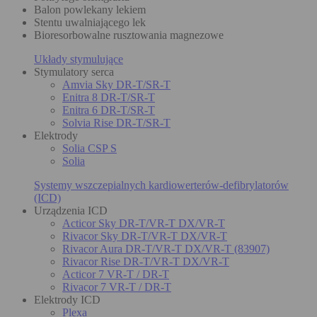
Balon powlekany lekiem
Stentu uwalniającego lek
Bioresorbowalne rusztowania magnezowe
Układy stymulujące
Stymulatory serca
Amvia Sky DR-T/SR-T
Enitra 8 DR-T/SR-T
Enitra 6 DR-T/SR-T
Solvia Rise DR-T/SR-T
Elektrody
Solia CSP S
Solia
Systemy wszczepialnych kardiowerterów-defibrylatorów
(ICD)
Urządzenia ICD
Acticor Sky DR-T/VR-T DX/VR-T
Rivacor Sky DR-T/VR-T DX/VR-T
Rivacor Aura DR-T/VR-T DX/VR-T (83907)
Rivacor Rise DR-T/VR-T DX/VR-T
Acticor 7 VR-T / DR-T
Rivacor 7 VR-T / DR-T
Elektrody ICD
Plexa