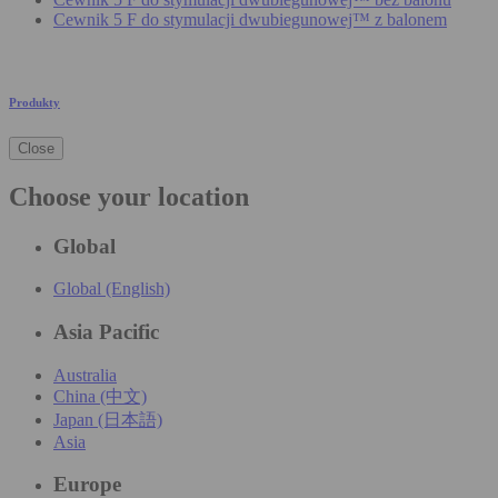
Cewnik 5 F do stymulacji dwubiegunowej™ z balonem
Produkty
Close
Choose your location
Global
Global (English)
Asia Pacific
Australia
China (中文)
Japan (日本語)
Asia
Europe