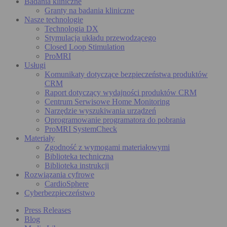
Badania kliniczne
Granty na badania kliniczne
Nasze technologie
Technologia DX
Stymulacja układu przewodzącego
Closed Loop Stimulation
ProMRI
Usługi
Komunikaty dotyczące bezpieczeństwa produktów
CRM
Raport dotyczący wydajności produktów CRM
Centrum Serwisowe Home Monitoring
Narzędzie wyszukiwania urządzeń
Oprogramowanie programatora do pobrania
ProMRI SystemCheck
Materiały
Zgodność z wymogami materiałowymi
Biblioteka techniczna
Biblioteka instrukcji
Rozwiązania cyfrowe
CardioSphere
Cyberbezpieczeństwo
Press Releases
Blog