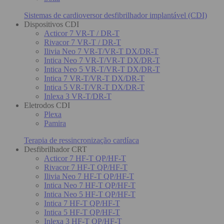
Sistemas de cardioversor desfibrilhador implantável (CDI)
Dispositivos CDI
Acticor 7 VR-T / DR-T
Rivacor 7 VR-T / DR-T
Ilivia Neo 7 VR-T/VR-T DX/DR-T
Intica Neo 7 VR-T/VR-T DX/DR-T
Intica Neo 5 VR-T/VR-T DX/DR-T
Intica 7 VR-T/VR-T DX/DR-T
Intica 5 VR-T/VR-T DX/DR-T
Inlexa 3 VR-T/DR-T
Eletrodos CDI
Plexa
Pamira
Terapia de ressincronização cardíaca
Desfibrilhador CRT
Acticor 7 HF-T QP/HF-T
Rivacor 7 HF-T QP/HF-T
Ilivia Neo 7 HF-T QP/HF-T
Intica Neo 7 HF-T QP/HF-T
Intica Neo 5 HF-T QP/HF-T
Intica 7 HF-T QP/HF-T
Intica 5 HF-T QP/HF-T
Inlexa 3 HF-T QP/HF-T