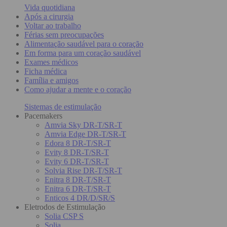
Vida quotidiana
Após a cirurgia
Voltar ao trabalho
Férias sem preocupações
Alimentação saudável para o coração
Em forma para um coração saudável
Exames médicos
Ficha médica
Família e amigos
Como ajudar a mente e o coração
Sistemas de estimulação
Pacemakers
Amvia Sky DR-T/SR-T
Amvia Edge DR-T/SR-T
Edora 8 DR-T/SR-T
Evity 8 DR-T/SR-T
Evity 6 DR-T/SR-T
Solvia Rise DR-T/SR-T
Enitra 8 DR-T/SR-T
Enitra 6 DR-T/SR-T
Enticos 4 DR/D/SR/S
Eletrodos de Estimulação
Solia CSP S
Solia