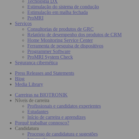
Tecnologia DX
Estimulação do sistema de condução
Estimulação em malha fechada
ProMRI
Serviços
Consultorias de produtos de GRC
Relatório de desempenho dos produtos de CRM
Home Monitoring Service Center
Ferramenta de pesquisa de dispositivos
Programmer Software
ProMRI System Check
Segurança cibernética
Press Releases and Statements
Blog
Media Library
Carreiras na BIOTRONIK
Níveis de carreira
Profissionais e candidatos experientes
Estudantes
Início de carreira e aprendizes
Porquê trabalhar connosco?
Candidatura
Processo de candidatura e sugestões