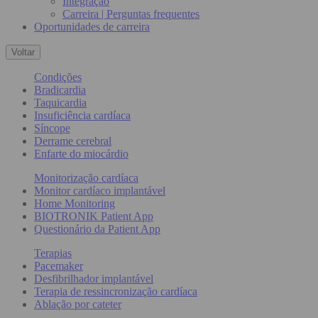
Integração
Carreira | Perguntas frequentes
Oportunidades de carreira
Voltar
Condições
Bradicardia
Taquicardia
Insuficiência cardíaca
Síncope
Derrame cerebral
Enfarte do miocárdio
Monitorização cardíaca
Monitor cardíaco implantável
Home Monitoring
BIOTRONIK Patient App
Questionário da Patient App
Terapias
Pacemaker
Desfibrilhador implantável
Terapia de ressincronização cardíaca
Ablação por cateter