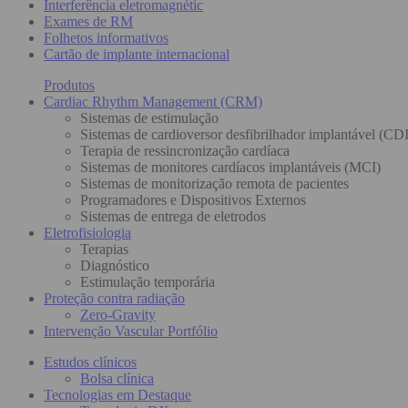
Interferência eletromagnétic
Exames de RM
Folhetos informativos
Cartão de implante internacional
Produtos
Cardiac Rhythm Management (CRM)
Sistemas de estimulação
Sistemas de cardioversor desfibrilhador implantável (CDI
Terapia de ressincronização cardíaca
Sistemas de monitores cardíacos implantáveis (MCI)
Sistemas de monitorização remota de pacientes
Programadores e Dispositivos Externos
Sistemas de entrega de eletrodos
Eletrofisiologia
Terapias
Diagnóstico
Estimulação temporária
Proteção contra radiação
Zero-Gravity
Intervenção Vascular Portfólio
Estudos clínicos
Bolsa clínica
Tecnologias em Destaque