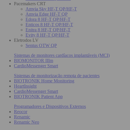
Pacemakers CRT
Amvia Sky HF-T QP/HF-T
Amvia Edge HF-T QP
Edora 8 HF-T QP/HF-T
Enticos 8 HF-T QP/HF-T
Enitra 8 HF-T QP/HF-T
Evity 8 HF-T QP/HF-T
Eletrodos LV
Sentus OTW QP
Sistemas de monitores cardíacos implantáveis (MCI)
BIOMONITOR IIIm
CardioMessenger Smart
Sistemas de monitorização remota de pacientes
BIOTRONIK Home Monitoring
HeartInsight
CardioMessenger Smart
BIOTRONIK Patient App
Programadores e Dispositivos Externos
Reocor
Renamic
Renamic Neo