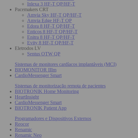
Inlexa 3 HF-T QP/HF-T
Pacemakers CRT
Amvia Sky HF-T QP/HF-T
Amvia Edge HF-T QP
Edora 8 HF-T QP/HF-T
Enticos 8 HF-T QP/HF-T
Enitra 8 HF-T QP/HF-T
Evity 8 HF-T QP/HF-T
Eletrodos LV
Sentus OTW QP
Sistemas de monitores cardíacos implantáveis (MCI)
BIOMONITOR IIIm
CardioMessenger Smart
Sistemas de monitorização remota de pacientes
BIOTRONIK Home Monitoring
HeartInsight
CardioMessenger Smart
BIOTRONIK Patient App
Programadores e Dispositivos Externos
Reocor
Renamic
Renamic Neo