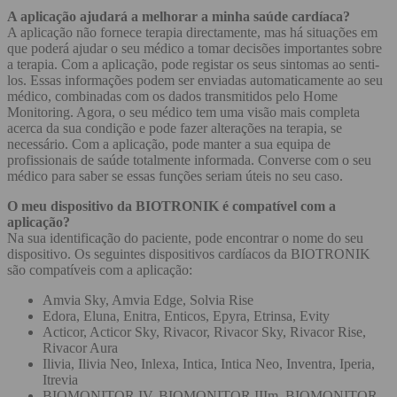
A aplicação ajudará a melhorar a minha saúde cardíaca?
A aplicação não fornece terapia directamente, mas há situações em
que poderá ajudar o seu médico a tomar decisões importantes sobre
a terapia. Com a aplicação, pode registar os seus sintomas ao senti-
los. Essas informações podem ser enviadas automaticamente ao seu
médico, combinadas com os dados transmitidos pelo Home
Monitoring. Agora, o seu médico tem uma visão mais completa
acerca da sua condição e pode fazer alterações na terapia, se
necessário. Com a aplicação, pode manter a sua equipa de
profissionais de saúde totalmente informada. Converse com o seu
médico para saber se essas funções seriam úteis no seu caso.
O meu dispositivo da BIOTRONIK é compatível com a
aplicação?
Na sua identificação do paciente, pode encontrar o nome do seu
dispositivo. Os seguintes dispositivos cardíacos da BIOTRONIK
são compatíveis com a aplicação:
Amvia Sky, Amvia Edge, Solvia Rise
Edora, Eluna, Enitra, Enticos, Epyra, Etrinsa, Evity
Acticor, Acticor Sky, Rivacor, Rivacor Sky, Rivacor Rise,
Rivacor Aura
Ilivia, Ilivia Neo, Inlexa, Intica, Intica Neo, Inventra, Iperia,
Itrevia
BIOMONITOR IV, BIOMONITOR IIIm, BIOMONITOR