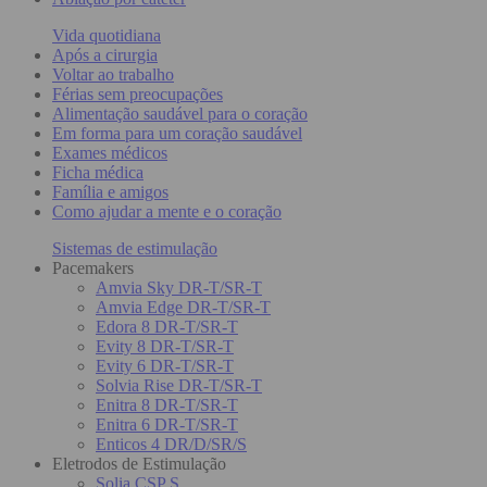
Vida quotidiana
Após a cirurgia
Voltar ao trabalho
Férias sem preocupações
Alimentação saudável para o coração
Em forma para um coração saudável
Exames médicos
Ficha médica
Família e amigos
Como ajudar a mente e o coração
Sistemas de estimulação
Pacemakers
Amvia Sky DR-T/SR-T
Amvia Edge DR-T/SR-T
Edora 8 DR-T/SR-T
Evity 8 DR-T/SR-T
Evity 6 DR-T/SR-T
Solvia Rise DR-T/SR-T
Enitra 8 DR-T/SR-T
Enitra 6 DR-T/SR-T
Enticos 4 DR/D/SR/S
Eletrodos de Estimulação
Solia CSP S