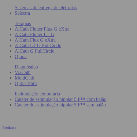
Sistemas de entrega de eletrodos
Selectra
Terapias
AlCath Flutter Flux G eXtra
AlCath Flutter LT G
AlCath Flux G eXtra
AlCath LT G FullCircle
AlCath G FullCircle
Qiona
Diagnóstico
ViaCath
MultiCath
Qubic Stim
Estimulação temporária
Cateter de estimulação bipolar 5 F™ com balão
Cateter de estimulação bipolar 5 F™ sem balão
Produtos