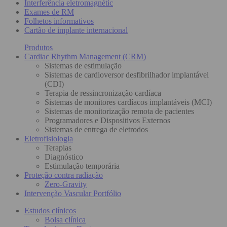
Interferência eletromagnétic
Exames de RM
Folhetos informativos
Cartão de implante internacional
Produtos
Cardiac Rhythm Management (CRM)
Sistemas de estimulação
Sistemas de cardioversor desfibrilhador implantável
(CDI)
Terapia de ressincronização cardíaca
Sistemas de monitores cardíacos implantáveis (MCI)
Sistemas de monitorização remota de pacientes
Programadores e Dispositivos Externos
Sistemas de entrega de eletrodos
Eletrofisiologia
Terapias
Diagnóstico
Estimulação temporária
Proteção contra radiação
Zero-Gravity
Intervenção Vascular Portfólio
Estudos clínicos
Bolsa clínica