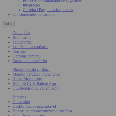
Processo de candidatura e sugestões
Integração
Carreira | Perguntas frequentes
Oportunidades de carreira
Voltar
Condições
Bradicardia
Taquicardia
Insuficiência cardíaca
Síncope
Derrame cerebral
Enfarte do miocárdio
Monitorização cardíaca
Monitor cardíaco implantável
Home Monitoring
BIOTRONIK Patient App
Questionário da Patient App
Terapias
Pacemaker
Desfibrilhador implantável
Terapia de ressincronização cardíaca
Ablação por cateter