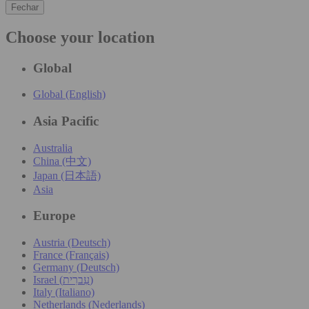
Fechar
Choose your location
Global
Global (English)
Asia Pacific
Australia
China (中文)
Japan (日本語)
Asia
Europe
Austria (Deutsch)
France (Français)
Germany (Deutsch)
Israel (עִברִית)
Italy (Italiano)
Netherlands (Nederlands)