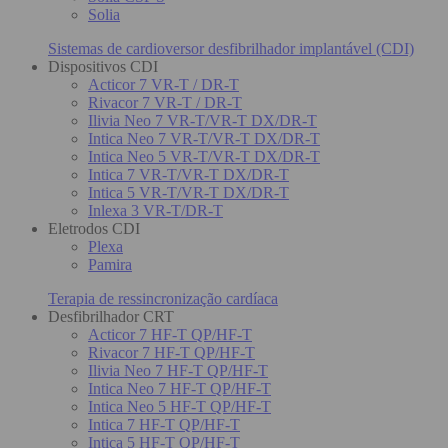
Solia
Sistemas de cardioversor desfibrilhador implantável (CDI)
Dispositivos CDI
Acticor 7 VR-T / DR-T
Rivacor 7 VR-T / DR-T
Ilivia Neo 7 VR-T/VR-T DX/DR-T
Intica Neo 7 VR-T/VR-T DX/DR-T
Intica Neo 5 VR-T/VR-T DX/DR-T
Intica 7 VR-T/VR-T DX/DR-T
Intica 5 VR-T/VR-T DX/DR-T
Inlexa 3 VR-T/DR-T
Eletrodos CDI
Plexa
Pamira
Terapia de ressincronização cardíaca
Desfibrilhador CRT
Acticor 7 HF-T QP/HF-T
Rivacor 7 HF-T QP/HF-T
Ilivia Neo 7 HF-T QP/HF-T
Intica Neo 7 HF-T QP/HF-T
Intica Neo 5 HF-T QP/HF-T
Intica 7 HF-T QP/HF-T
Intica 5 HF-T QP/HF-T