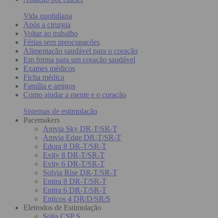
Vida quotidiana
Após a cirurgia
Voltar ao trabalho
Férias sem preocupações
Alimentação saudável para o coração
Em forma para um coração saudável
Exames médicos
Ficha médica
Família e amigos
Como ajudar a mente e o coração
Sistemas de estimulação
Pacemakers
Amvia Sky DR-T/SR-T
Amvia Edge DR-T/SR-T
Edora 8 DR-T/SR-T
Evity 8 DR-T/SR-T
Evity 6 DR-T/SR-T
Solvia Rise DR-T/SR-T
Enitra 8 DR-T/SR-T
Enitra 6 DR-T/SR-T
Enticos 4 DR/D/SR/S
Eletrodos de Estimulação
Solia CSP S