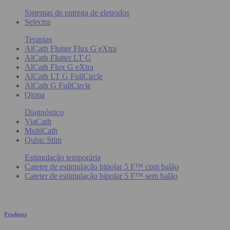
Sistemas de entrega de eletrodos
Selectra
Terapias
AlCath Flutter Flux G eXtra
AlCath Flutter LT G
AlCath Flux G eXtra
AlCath LT G FullCircle
AlCath G FullCircle
Qiona
Diagnóstico
ViaCath
MultiCath
Qubic Stim
Estimulação temporária
Cateter de estimulação bipolar 5 F™ com balão
Cateter de estimulação bipolar 5 F™ sem balão
Produtos