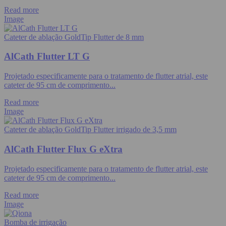
Read more
Image
Cateter de ablação GoldTip Flutter de 8 mm
AlCath Flutter LT G
Projetado especificamente para o tratamento de flutter atrial, este
cateter de 95 cm de comprimento...
Read more
Image
Cateter de ablação GoldTip Flutter irrigado de 3,5 mm
AlCath Flutter Flux G eXtra
Projetado especificamente para o tratamento de flutter atrial, este
cateter de 95 cm de comprimento...
Read more
Image
Bomba de irrigação