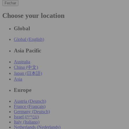
Fechar
Choose your location
Global
Global (English)
Asia Pacific
Australia
China (中文)
Japan (日本語)
Asia
Europe
Austria (Deutsch)
France (Français)
Germany (Deutsch)
Israel (עִברִית)
Italy (Italiano)
Netherlands (Nederlands)