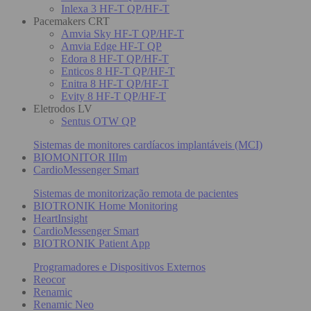
Inlexa 3 HF-T QP/HF-T
Pacemakers CRT
Amvia Sky HF-T QP/HF-T
Amvia Edge HF-T QP
Edora 8 HF-T QP/HF-T
Enticos 8 HF-T QP/HF-T
Enitra 8 HF-T QP/HF-T
Evity 8 HF-T QP/HF-T
Eletrodos LV
Sentus OTW QP
Sistemas de monitores cardíacos implantáveis (MCI)
BIOMONITOR IIIm
CardioMessenger Smart
Sistemas de monitorização remota de pacientes
BIOTRONIK Home Monitoring
HeartInsight
CardioMessenger Smart
BIOTRONIK Patient App
Programadores e Dispositivos Externos
Reocor
Renamic
Renamic Neo