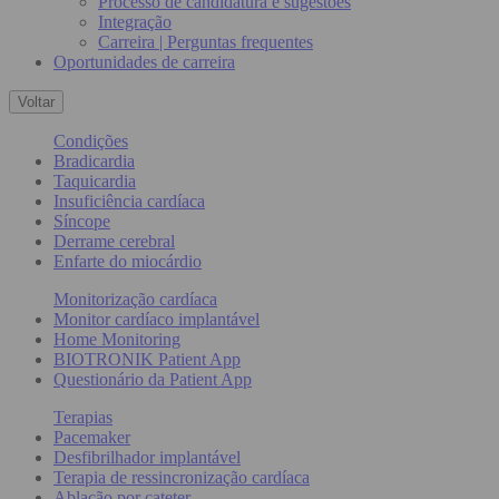
Processo de candidatura e sugestões
Integração
Carreira | Perguntas frequentes
Oportunidades de carreira
Voltar
Condições
Bradicardia
Taquicardia
Insuficiência cardíaca
Síncope
Derrame cerebral
Enfarte do miocárdio
Monitorização cardíaca
Monitor cardíaco implantável
Home Monitoring
BIOTRONIK Patient App
Questionário da Patient App
Terapias
Pacemaker
Desfibrilhador implantável
Terapia de ressincronização cardíaca
Ablação por cateter