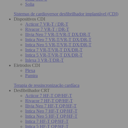
Solia
Sistemas de cardioversor desfibrilhador implantável (CDI)
Dispositivos CDI
Acticor 7 VR-T / DR-T
Rivacor 7 VR-T / DR-T
Ilivia Neo 7 VR-T/VR-T DX/DR-T
Intica Neo 7 VR-T/VR-T DX/DR-T
Intica Neo 5 VR-T/VR-T DX/DR-T
Intica 7 VR-T/VR-T DX/DR-T
Intica 5 VR-T/VR-T DX/DR-T
Inlexa 3 VR-T/DR-T
Eletrodos CDI
Plexa
Pamira
Terapia de ressincronização cardíaca
Desfibrilhador CRT
Acticor 7 HF-T QP/HF-T
Rivacor 7 HF-T QP/HF-T
Ilivia Neo 7 HF-T QP/HF-T
Intica Neo 7 HF-T QP/HF-T
Intica Neo 5 HF-T QP/HF-T
Intica 7 HF-T QP/HF-T
Intica 5 HF-T QP/HF-T