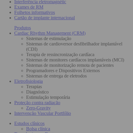
Interferência eletromagnétic
Exames de RM
Folhetos informativos
Cartão de implante internacional
Produtos
Cardiac Rhythm Management (CRM)
Sistemas de estimulação
Sistemas de cardioversor desfibrilhador implantável
(CDI)
Terapia de ressincronização cardíaca
Sistemas de monitores cardíacos implantáveis (MCI)
Sistemas de monitorização remota de pacientes
Programadores e Dispositivos Externos
Sistemas de entrega de eletrodos
Eletrofisiologia
Terapias
Diagnóstico
Estimulação temporária
Proteção contra radiação
Zero-Gravity
Intervenção Vascular Portfólio
Estudos clínicos
Bolsa clínica