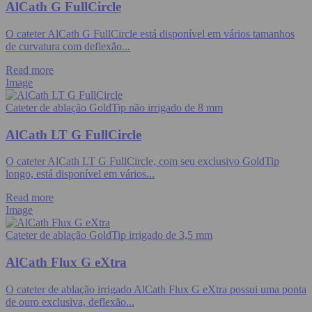
AlCath G FullCircle
O cateter AlCath G FullCircle está disponível em vários tamanhos
de curvatura com deflexão...
Read more
Image
Cateter de ablação GoldTip não irrigado de 8 mm
AlCath LT G FullCircle
O cateter AlCath LT G FullCircle, com seu exclusivo GoldTip
longo, está disponível em vários...
Read more
Image
Cateter de ablação GoldTip irrigado de 3,5 mm
AlCath Flux G eXtra
O cateter de ablação irrigado AlCath Flux G eXtra possui uma ponta
de ouro exclusiva, deflexão...