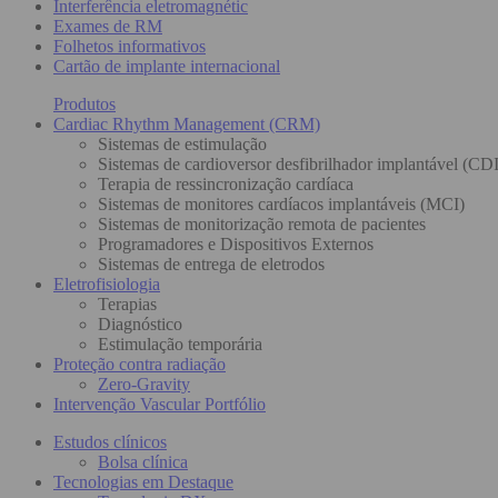
Interferência eletromagnétic
Exames de RM
Folhetos informativos
Cartão de implante internacional
Produtos
Cardiac Rhythm Management (CRM)
Sistemas de estimulação
Sistemas de cardioversor desfibrilhador implantável (CDI
Terapia de ressincronização cardíaca
Sistemas de monitores cardíacos implantáveis (MCI)
Sistemas de monitorização remota de pacientes
Programadores e Dispositivos Externos
Sistemas de entrega de eletrodos
Eletrofisiologia
Terapias
Diagnóstico
Estimulação temporária
Proteção contra radiação
Zero-Gravity
Intervenção Vascular Portfólio
Estudos clínicos
Bolsa clínica
Tecnologias em Destaque