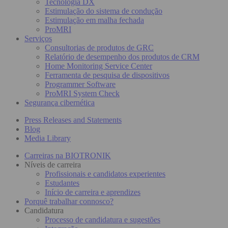
Tecnologia DX
Estimulação do sistema de condução
Estimulação em malha fechada
ProMRI
Serviços
Consultorias de produtos de GRC
Relatório de desempenho dos produtos de CRM
Home Monitoring Service Center
Ferramenta de pesquisa de dispositivos
Programmer Software
ProMRI System Check
Segurança cibernética
Press Releases and Statements
Blog
Media Library
Carreiras na BIOTRONIK
Níveis de carreira
Profissionais e candidatos experientes
Estudantes
Início de carreira e aprendizes
Porquê trabalhar connosco?
Candidatura
Processo de candidatura e sugestões