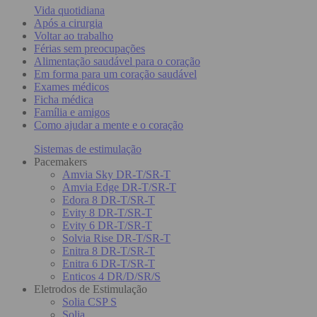
Vida quotidiana
Após a cirurgia
Voltar ao trabalho
Férias sem preocupações
Alimentação saudável para o coração
Em forma para um coração saudável
Exames médicos
Ficha médica
Família e amigos
Como ajudar a mente e o coração
Sistemas de estimulação
Pacemakers
Amvia Sky DR-T/SR-T
Amvia Edge DR-T/SR-T
Edora 8 DR-T/SR-T
Evity 8 DR-T/SR-T
Evity 6 DR-T/SR-T
Solvia Rise DR-T/SR-T
Enitra 8 DR-T/SR-T
Enitra 6 DR-T/SR-T
Enticos 4 DR/D/SR/S
Eletrodos de Estimulação
Solia CSP S
Solia