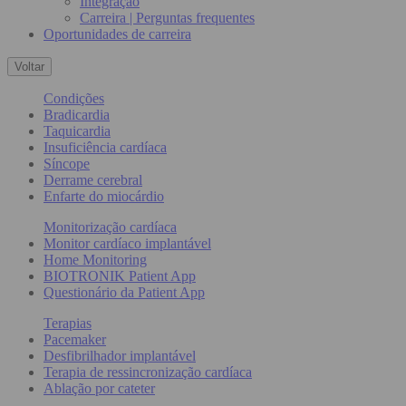
Integração
Carreira | Perguntas frequentes
Oportunidades de carreira
Voltar
Condições
Bradicardia
Taquicardia
Insuficiência cardíaca
Síncope
Derrame cerebral
Enfarte do miocárdio
Monitorização cardíaca
Monitor cardíaco implantável
Home Monitoring
BIOTRONIK Patient App
Questionário da Patient App
Terapias
Pacemaker
Desfibrilhador implantável
Terapia de ressincronização cardíaca
Ablação por cateter