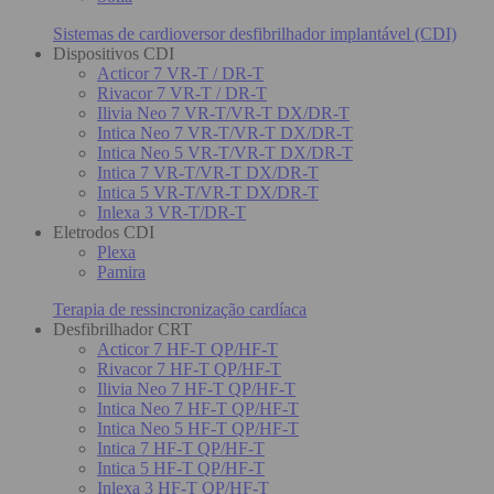
Sistemas de cardioversor desfibrilhador implantável (CDI)
Dispositivos CDI
Acticor 7 VR-T / DR-T
Rivacor 7 VR-T / DR-T
Ilivia Neo 7 VR-T/VR-T DX/DR-T
Intica Neo 7 VR-T/VR-T DX/DR-T
Intica Neo 5 VR-T/VR-T DX/DR-T
Intica 7 VR-T/VR-T DX/DR-T
Intica 5 VR-T/VR-T DX/DR-T
Inlexa 3 VR-T/DR-T
Eletrodos CDI
Plexa
Pamira
Terapia de ressincronização cardíaca
Desfibrilhador CRT
Acticor 7 HF-T QP/HF-T
Rivacor 7 HF-T QP/HF-T
Ilivia Neo 7 HF-T QP/HF-T
Intica Neo 7 HF-T QP/HF-T
Intica Neo 5 HF-T QP/HF-T
Intica 7 HF-T QP/HF-T
Intica 5 HF-T QP/HF-T
Inlexa 3 HF-T QP/HF-T