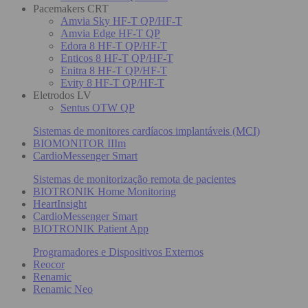
Pacemakers CRT
Amvia Sky HF-T QP/HF-T
Amvia Edge HF-T QP
Edora 8 HF-T QP/HF-T
Enticos 8 HF-T QP/HF-T
Enitra 8 HF-T QP/HF-T
Evity 8 HF-T QP/HF-T
Eletrodos LV
Sentus OTW QP
Sistemas de monitores cardíacos implantáveis (MCI)
BIOMONITOR IIIm
CardioMessenger Smart
Sistemas de monitorização remota de pacientes
BIOTRONIK Home Monitoring
HeartInsight
CardioMessenger Smart
BIOTRONIK Patient App
Programadores e Dispositivos Externos
Reocor
Renamic
Renamic Neo