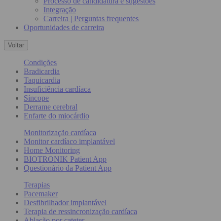
Processo de candidatura e sugestões
Integração
Carreira | Perguntas frequentes
Oportunidades de carreira
Voltar
Condições
Bradicardia
Taquicardia
Insuficiência cardíaca
Síncope
Derrame cerebral
Enfarte do miocárdio
Monitorização cardíaca
Monitor cardíaco implantável
Home Monitoring
BIOTRONIK Patient App
Questionário da Patient App
Terapias
Pacemaker
Desfibrilhador implantável
Terapia de ressincronização cardíaca
Ablação por cateter