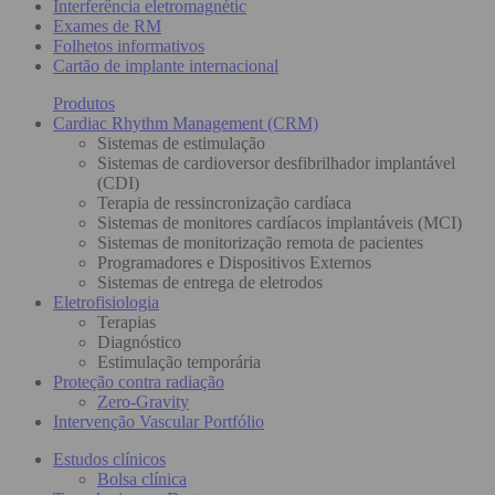
Interferência eletromagnétic
Exames de RM
Folhetos informativos
Cartão de implante internacional
Produtos
Cardiac Rhythm Management (CRM)
Sistemas de estimulação
Sistemas de cardioversor desfibrilhador implantável
(CDI)
Terapia de ressincronização cardíaca
Sistemas de monitores cardíacos implantáveis (MCI)
Sistemas de monitorização remota de pacientes
Programadores e Dispositivos Externos
Sistemas de entrega de eletrodos
Eletrofisiologia
Terapias
Diagnóstico
Estimulação temporária
Proteção contra radiação
Zero-Gravity
Intervenção Vascular Portfólio
Estudos clínicos
Bolsa clínica