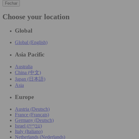
Fechar
Choose your location
Global
Global (English)
Asia Pacific
Australia
China (中文)
Japan (日本語)
Asia
Europe
Austria (Deutsch)
France (Français)
Germany (Deutsch)
Israel (עִברִית)
Italy (Italiano)
Netherlands (Nederlands)