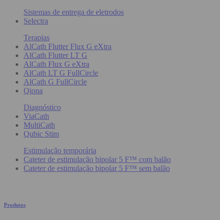
Sistemas de entrega de eletrodos
Selectra
Terapias
AlCath Flutter Flux G eXtra
AlCath Flutter LT G
AlCath Flux G eXtra
AlCath LT G FullCircle
AlCath G FullCircle
Qiona
Diagnóstico
ViaCath
MultiCath
Qubic Stim
Estimulação temporária
Cateter de estimulação bipolar 5 F™ com balão
Cateter de estimulação bipolar 5 F™ sem balão
Produtos