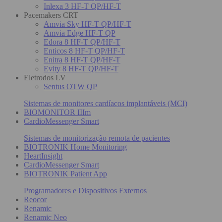
Inlexa 3 HF-T QP/HF-T
Pacemakers CRT
Amvia Sky HF-T QP/HF-T
Amvia Edge HF-T QP
Edora 8 HF-T QP/HF-T
Enticos 8 HF-T QP/HF-T
Enitra 8 HF-T QP/HF-T
Evity 8 HF-T QP/HF-T
Eletrodos LV
Sentus OTW QP
Sistemas de monitores cardíacos implantáveis (MCI)
BIOMONITOR IIIm
CardioMessenger Smart
Sistemas de monitorização remota de pacientes
BIOTRONIK Home Monitoring
HeartInsight
CardioMessenger Smart
BIOTRONIK Patient App
Programadores e Dispositivos Externos
Reocor
Renamic
Renamic Neo