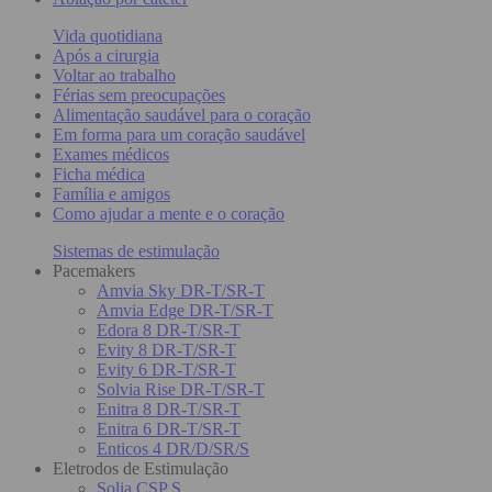
Vida quotidiana
Após a cirurgia
Voltar ao trabalho
Férias sem preocupações
Alimentação saudável para o coração
Em forma para um coração saudável
Exames médicos
Ficha médica
Família e amigos
Como ajudar a mente e o coração
Sistemas de estimulação
Pacemakers
Amvia Sky DR-T/SR-T
Amvia Edge DR-T/SR-T
Edora 8 DR-T/SR-T
Evity 8 DR-T/SR-T
Evity 6 DR-T/SR-T
Solvia Rise DR-T/SR-T
Enitra 8 DR-T/SR-T
Enitra 6 DR-T/SR-T
Enticos 4 DR/D/SR/S
Eletrodos de Estimulação
Solia CSP S