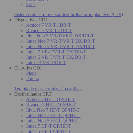
Solia
Sistemas de cardioversor desfibrilhador implantável (CDI)
Dispositivos CDI
Acticor 7 VR-T / DR-T
Rivacor 7 VR-T / DR-T
Ilivia Neo 7 VR-T/VR-T DX/DR-T
Intica Neo 7 VR-T/VR-T DX/DR-T
Intica Neo 5 VR-T/VR-T DX/DR-T
Intica 7 VR-T/VR-T DX/DR-T
Intica 5 VR-T/VR-T DX/DR-T
Inlexa 3 VR-T/DR-T
Eletrodos CDI
Plexa
Pamira
Terapia de ressincronização cardíaca
Desfibrilhador CRT
Acticor 7 HF-T QP/HF-T
Rivacor 7 HF-T QP/HF-T
Ilivia Neo 7 HF-T QP/HF-T
Intica Neo 7 HF-T QP/HF-T
Intica Neo 5 HF-T QP/HF-T
Intica 7 HF-T QP/HF-T
Intica 5 HF-T QP/HF-T