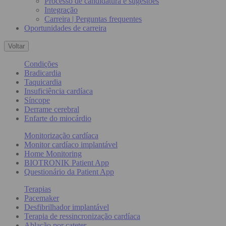
Processo de candidatura e sugestões
Integração
Carreira | Perguntas frequentes
Oportunidades de carreira
Voltar
Condições
Bradicardia
Taquicardia
Insuficiência cardíaca
Síncope
Derrame cerebral
Enfarte do miocárdio
Monitorização cardíaca
Monitor cardíaco implantável
Home Monitoring
BIOTRONIK Patient App
Questionário da Patient App
Terapias
Pacemaker
Desfibrilhador implantável
Terapia de ressincronização cardíaca
Ablação por cateter