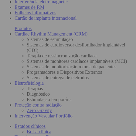
Interferência eletromagnétic
Exames de RM
Folhetos informativos
Cartão de implante internacional
Produtos
Cardiac Rhythm Management (CRM)
Sistemas de estimulação
Sistemas de cardioversor desfibrilhador implantável
(CDI)
Terapia de ressincronização cardíaca
Sistemas de monitores cardíacos implantáveis (MCI)
Sistemas de monitorização remota de pacientes
Programadores e Dispositivos Externos
Sistemas de entrega de eletrodos
Eletrofisiologia
Terapias
Diagnóstico
Estimulação temporária
Proteção contra radiação
Zero-Gravity
Intervenção Vascular Portfólio
Estudos clínicos
Bolsa clínica