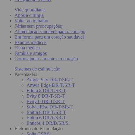
Vida quotidiana
Após a cirurgia
Voltar ao trabalho
Férias sem preocupações
Alimentação saudável para o coração
Em forma para um coração saudável
Exames médicos
Ficha médica
Família e amigos
Como ajudar a mente e o coração
Sistemas de estimulação
Pacemakers
Amvia Sky DR-T/SR-T
Amvia Edge DR-T/SR-T
Edora 8 DR-T/SR-T
Evity 8 DR-T/SR-T
Evity 6 DR-T/SR-T
Solvia Rise DR-T/SR-T
Enitra 8 DR-T/SR-T
Enitra 6 DR-T/SR-T
Enticos 4 DR/D/SR/S
Eletrodos de Estimulação
Solia CSP S