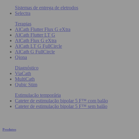
Sistemas de entrega de eletrodos
Selectra
Terapias
AlCath Flutter Flux G eXtra
AlCath Flutter LT G
AlCath Flux G eXtra
AlCath LT G FullCircle
AlCath G FullCircle
Qiona
Diagnóstico
ViaCath
MultiCath
Qubic Stim
Estimulação temporária
Cateter de estimulação bipolar 5 F™ com balão
Cateter de estimulação bipolar 5 F™ sem balão
Produtos