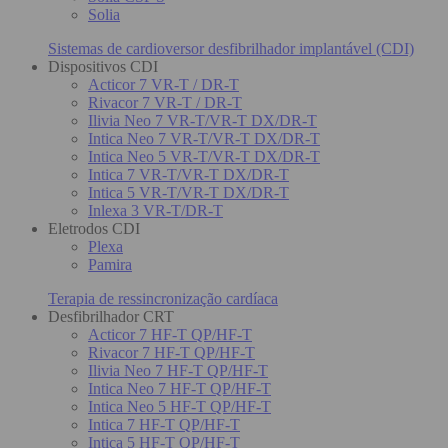
Solia
Sistemas de cardioversor desfibrilhador implantável (CDI)
Dispositivos CDI
Acticor 7 VR-T / DR-T
Rivacor 7 VR-T / DR-T
Ilivia Neo 7 VR-T/VR-T DX/DR-T
Intica Neo 7 VR-T/VR-T DX/DR-T
Intica Neo 5 VR-T/VR-T DX/DR-T
Intica 7 VR-T/VR-T DX/DR-T
Intica 5 VR-T/VR-T DX/DR-T
Inlexa 3 VR-T/DR-T
Eletrodos CDI
Plexa
Pamira
Terapia de ressincronização cardíaca
Desfibrilhador CRT
Acticor 7 HF-T QP/HF-T
Rivacor 7 HF-T QP/HF-T
Ilivia Neo 7 HF-T QP/HF-T
Intica Neo 7 HF-T QP/HF-T
Intica Neo 5 HF-T QP/HF-T
Intica 7 HF-T QP/HF-T
Intica 5 HF-T QP/HF-T