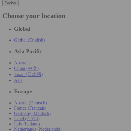
Fechar
Choose your location
Global
Global (English)
Asia Pacific
Australia
China (中文)
Japan (日本語)
Asia
Europe
Austria (Deutsch)
France (Français)
Germany (Deutsch)
Israel (עִברִית)
Italy (Italiano)
Netherlands (Nederlands)