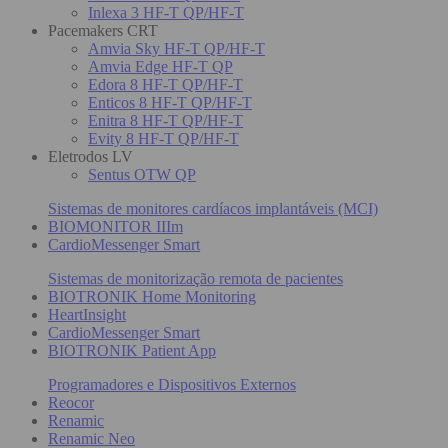
Inlexa 3 HF-T QP/HF-T
Pacemakers CRT
Amvia Sky HF-T QP/HF-T
Amvia Edge HF-T QP
Edora 8 HF-T QP/HF-T
Enticos 8 HF-T QP/HF-T
Enitra 8 HF-T QP/HF-T
Evity 8 HF-T QP/HF-T
Eletrodos LV
Sentus OTW QP
Sistemas de monitores cardíacos implantáveis (MCI)
BIOMONITOR IIIm
CardioMessenger Smart
Sistemas de monitorização remota de pacientes
BIOTRONIK Home Monitoring
HeartInsight
CardioMessenger Smart
BIOTRONIK Patient App
Programadores e Dispositivos Externos
Reocor
Renamic
Renamic Neo