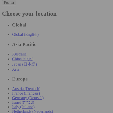
Fechar
Choose your location
Global
Global (English)
Asia Pacific
Australia
China (中文)
Japan (日本語)
Asia
Europe
Austria (Deutsch)
France (Français)
Germany (Deutsch)
Israel (עִברִית)
Italy (Italiano)
Netherlands (Nederlands)