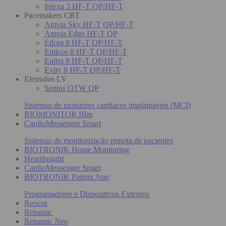
Inlexa 3 HF-T QP/HF-T
Pacemakers CRT
Amvia Sky HF-T QP/HF-T
Amvia Edge HF-T QP
Edora 8 HF-T QP/HF-T
Enticos 8 HF-T QP/HF-T
Enitra 8 HF-T QP/HF-T
Evity 8 HF-T QP/HF-T
Eletrodos LV
Sentus OTW QP
Sistemas de monitores cardíacos implantáveis (MCI)
BIOMONITOR IIIm
CardioMessenger Smart
Sistemas de monitorização remota de pacientes
BIOTRONIK Home Monitoring
HeartInsight
CardioMessenger Smart
BIOTRONIK Patient App
Programadores e Dispositivos Externos
Reocor
Renamic
Renamic Neo