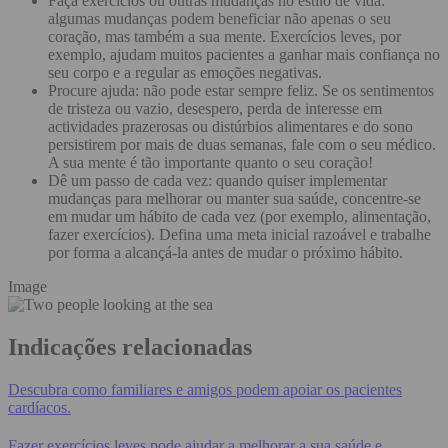
Faça exercícios ou outras mudanças no estilo de vida:
algumas mudanças podem beneficiar não apenas o seu
coração, mas também a sua mente. Exercícios leves, por
exemplo, ajudam muitos pacientes a ganhar mais confiança no
seu corpo e a regular as emoções negativas.
Procure ajuda: não pode estar sempre feliz. Se os sentimentos
de tristeza ou vazio, desespero, perda de interesse em
actividades prazerosas ou distúrbios alimentares e do sono
persistirem por mais de duas semanas, fale com o seu médico.
A sua mente é tão importante quanto o seu coração!
Dê um passo de cada vez: quando quiser implementar
mudanças para melhorar ou manter sua saúde, concentre-se
em mudar um hábito de cada vez (por exemplo, alimentação,
fazer exercícios). Defina uma meta inicial razoável e trabalhe
por forma a alcançá-la antes de mudar o próximo hábito.
Image
Indicações relacionadas
Descubra como familiares e amigos podem apoiar os pacientes
cardíacos.
Fazer exercícios leves pode ajudar a melhorar a sua saúde e