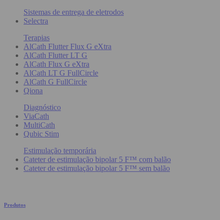
Sistemas de entrega de eletrodos
Selectra
Terapias
AlCath Flutter Flux G eXtra
AlCath Flutter LT G
AlCath Flux G eXtra
AlCath LT G FullCircle
AlCath G FullCircle
Qiona
Diagnóstico
ViaCath
MultiCath
Qubic Stim
Estimulação temporária
Cateter de estimulação bipolar 5 F™ com balão
Cateter de estimulação bipolar 5 F™ sem balão
Produtos