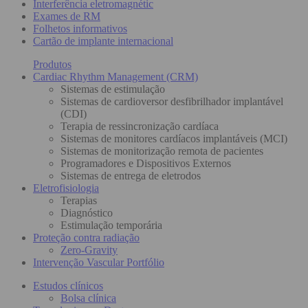
Interferência eletromagnétic
Exames de RM
Folhetos informativos
Cartão de implante internacional
Produtos
Cardiac Rhythm Management (CRM)
Sistemas de estimulação
Sistemas de cardioversor desfibrilhador implantável
(CDI)
Terapia de ressincronização cardíaca
Sistemas de monitores cardíacos implantáveis (MCI)
Sistemas de monitorização remota de pacientes
Programadores e Dispositivos Externos
Sistemas de entrega de eletrodos
Eletrofisiologia
Terapias
Diagnóstico
Estimulação temporária
Proteção contra radiação
Zero-Gravity
Intervenção Vascular Portfólio
Estudos clínicos
Bolsa clínica