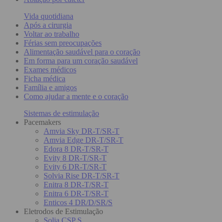
Vida quotidiana
Após a cirurgia
Voltar ao trabalho
Férias sem preocupações
Alimentação saudável para o coração
Em forma para um coração saudável
Exames médicos
Ficha médica
Família e amigos
Como ajudar a mente e o coração
Sistemas de estimulação
Pacemakers
Amvia Sky DR-T/SR-T
Amvia Edge DR-T/SR-T
Edora 8 DR-T/SR-T
Evity 8 DR-T/SR-T
Evity 6 DR-T/SR-T
Solvia Rise DR-T/SR-T
Enitra 8 DR-T/SR-T
Enitra 6 DR-T/SR-T
Enticos 4 DR/D/SR/S
Eletrodos de Estimulação
Solia CSP S