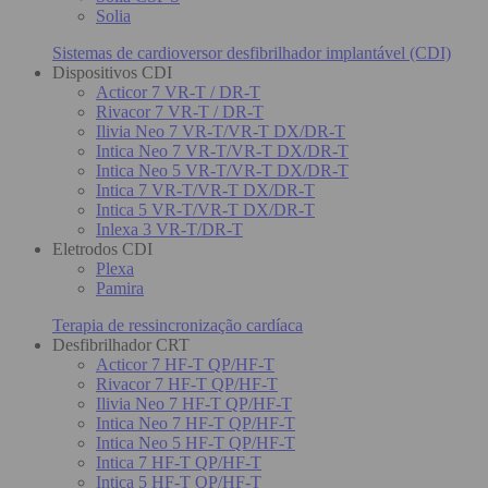
Solia
Sistemas de cardioversor desfibrilhador implantável (CDI)
Dispositivos CDI
Acticor 7 VR-T / DR-T
Rivacor 7 VR-T / DR-T
Ilivia Neo 7 VR-T/VR-T DX/DR-T
Intica Neo 7 VR-T/VR-T DX/DR-T
Intica Neo 5 VR-T/VR-T DX/DR-T
Intica 7 VR-T/VR-T DX/DR-T
Intica 5 VR-T/VR-T DX/DR-T
Inlexa 3 VR-T/DR-T
Eletrodos CDI
Plexa
Pamira
Terapia de ressincronização cardíaca
Desfibrilhador CRT
Acticor 7 HF-T QP/HF-T
Rivacor 7 HF-T QP/HF-T
Ilivia Neo 7 HF-T QP/HF-T
Intica Neo 7 HF-T QP/HF-T
Intica Neo 5 HF-T QP/HF-T
Intica 7 HF-T QP/HF-T
Intica 5 HF-T QP/HF-T