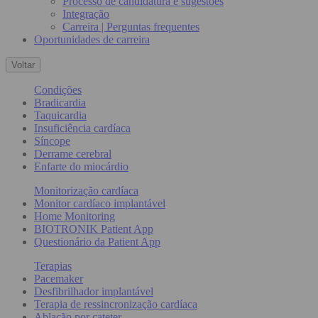
Processo de candidatura e sugestões
Integração
Carreira | Perguntas frequentes
Oportunidades de carreira
Voltar
Condições
Bradicardia
Taquicardia
Insuficiência cardíaca
Síncope
Derrame cerebral
Enfarte do miocárdio
Monitorização cardíaca
Monitor cardíaco implantável
Home Monitoring
BIOTRONIK Patient App
Questionário da Patient App
Terapias
Pacemaker
Desfibrilhador implantável
Terapia de ressincronização cardíaca
Ablação por cateter