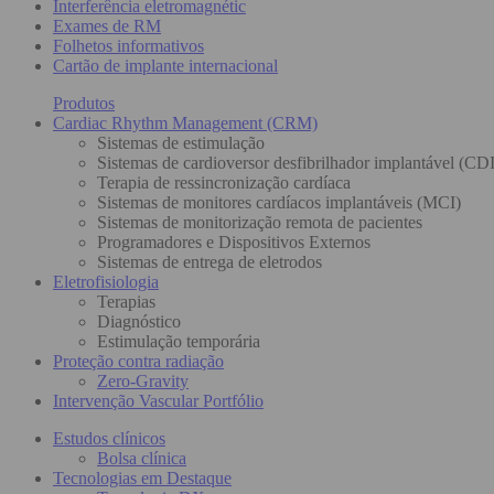
Interferência eletromagnétic
Exames de RM
Folhetos informativos
Cartão de implante internacional
Produtos
Cardiac Rhythm Management (CRM)
Sistemas de estimulação
Sistemas de cardioversor desfibrilhador implantável (CDI
Terapia de ressincronização cardíaca
Sistemas de monitores cardíacos implantáveis (MCI)
Sistemas de monitorização remota de pacientes
Programadores e Dispositivos Externos
Sistemas de entrega de eletrodos
Eletrofisiologia
Terapias
Diagnóstico
Estimulação temporária
Proteção contra radiação
Zero-Gravity
Intervenção Vascular Portfólio
Estudos clínicos
Bolsa clínica
Tecnologias em Destaque