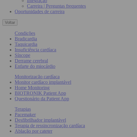
Integração
Carreira | Perguntas frequentes
Oportunidades de carreira
Voltar
Condições
Bradicardia
Taquicardia
Insuficiência cardíaca
Síncope
Derrame cerebral
Enfarte do miocárdio
Monitorização cardíaca
Monitor cardíaco implantável
Home Monitoring
BIOTRONIK Patient App
Questionário da Patient App
Terapias
Pacemaker
Desfibrilhador implantável
Terapia de ressincronização cardíaca
Ablação por cateter