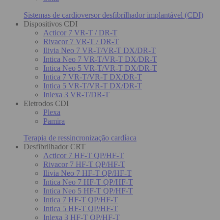
Sistemas de cardioversor desfibrilhador implantável (CDI)
Dispositivos CDI
Acticor 7 VR-T / DR-T
Rivacor 7 VR-T / DR-T
Ilivia Neo 7 VR-T/VR-T DX/DR-T
Intica Neo 7 VR-T/VR-T DX/DR-T
Intica Neo 5 VR-T/VR-T DX/DR-T
Intica 7 VR-T/VR-T DX/DR-T
Intica 5 VR-T/VR-T DX/DR-T
Inlexa 3 VR-T/DR-T
Eletrodos CDI
Plexa
Pamira
Terapia de ressincronização cardíaca
Desfibrilhador CRT
Acticor 7 HF-T QP/HF-T
Rivacor 7 HF-T QP/HF-T
Ilivia Neo 7 HF-T QP/HF-T
Intica Neo 7 HF-T QP/HF-T
Intica Neo 5 HF-T QP/HF-T
Intica 7 HF-T QP/HF-T
Intica 5 HF-T QP/HF-T
Inlexa 3 HF-T QP/HF-T