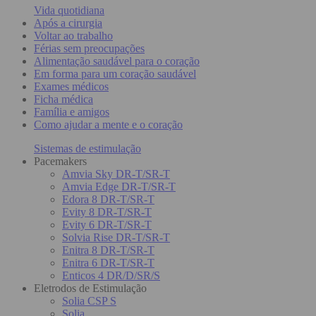
Vida quotidiana
Após a cirurgia
Voltar ao trabalho
Férias sem preocupações
Alimentação saudável para o coração
Em forma para um coração saudável
Exames médicos
Ficha médica
Família e amigos
Como ajudar a mente e o coração
Sistemas de estimulação
Pacemakers
Amvia Sky DR-T/SR-T
Amvia Edge DR-T/SR-T
Edora 8 DR-T/SR-T
Evity 8 DR-T/SR-T
Evity 6 DR-T/SR-T
Solvia Rise DR-T/SR-T
Enitra 8 DR-T/SR-T
Enitra 6 DR-T/SR-T
Enticos 4 DR/D/SR/S
Eletrodos de Estimulação
Solia CSP S
Solia