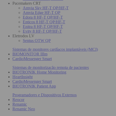
Pacemakers CRT
Amvia Sky HF-T QP/HF-T
Amvia Edge HF-T QP
Edora 8 HF-T QP/HF-T
Enticos 8 HF-T QP/HF-T
Enitra 8 HF-T QP/HF-T
Evity 8 HF-T QP/HF-T
Eletrodos LV
Sentus OTW QP
Sistemas de monitores cardíacos implantáveis (MCI)
BIOMONITOR IIIm
CardioMessenger Smart
Sistemas de monitorização remota de pacientes
BIOTRONIK Home Monitoring
HeartInsight
CardioMessenger Smart
BIOTRONIK Patient App
Programadores e Dispositivos Externos
Reocor
Renamic
Renamic Neo