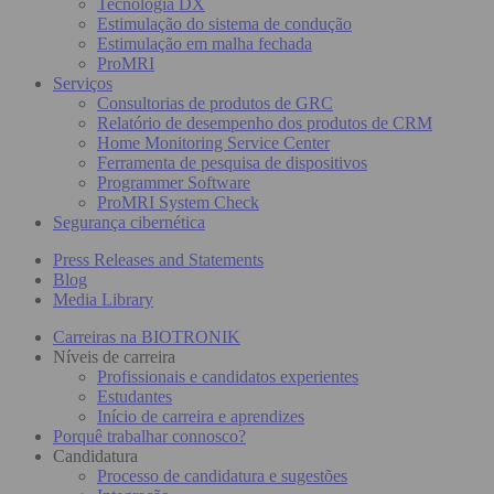
Tecnologia DX
Estimulação do sistema de condução
Estimulação em malha fechada
ProMRI
Serviços
Consultorias de produtos de GRC
Relatório de desempenho dos produtos de CRM
Home Monitoring Service Center
Ferramenta de pesquisa de dispositivos
Programmer Software
ProMRI System Check
Segurança cibernética
Press Releases and Statements
Blog
Media Library
Carreiras na BIOTRONIK
Níveis de carreira
Profissionais e candidatos experientes
Estudantes
Início de carreira e aprendizes
Porquê trabalhar connosco?
Candidatura
Processo de candidatura e sugestões