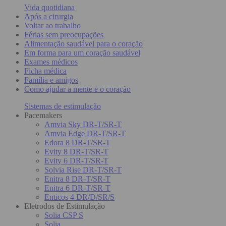
Vida quotidiana
Após a cirurgia
Voltar ao trabalho
Férias sem preocupações
Alimentação saudável para o coração
Em forma para um coração saudável
Exames médicos
Ficha médica
Família e amigos
Como ajudar a mente e o coração
Sistemas de estimulação
Pacemakers
Amvia Sky DR-T/SR-T
Amvia Edge DR-T/SR-T
Edora 8 DR-T/SR-T
Evity 8 DR-T/SR-T
Evity 6 DR-T/SR-T
Solvia Rise DR-T/SR-T
Enitra 8 DR-T/SR-T
Enitra 6 DR-T/SR-T
Enticos 4 DR/D/SR/S
Eletrodos de Estimulação
Solia CSP S
Solia