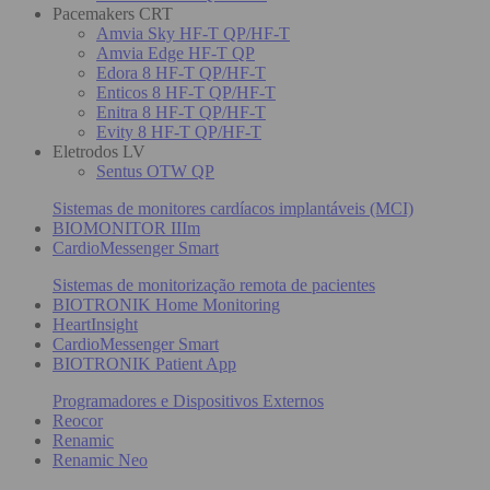
Pacemakers CRT
Amvia Sky HF-T QP/HF-T
Amvia Edge HF-T QP
Edora 8 HF-T QP/HF-T
Enticos 8 HF-T QP/HF-T
Enitra 8 HF-T QP/HF-T
Evity 8 HF-T QP/HF-T
Eletrodos LV
Sentus OTW QP
Sistemas de monitores cardíacos implantáveis (MCI)
BIOMONITOR IIIm
CardioMessenger Smart
Sistemas de monitorização remota de pacientes
BIOTRONIK Home Monitoring
HeartInsight
CardioMessenger Smart
BIOTRONIK Patient App
Programadores e Dispositivos Externos
Reocor
Renamic
Renamic Neo