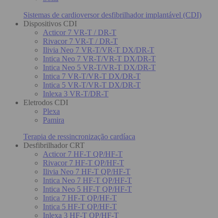
Sistemas de cardioversor desfibrilhador implantável (CDI)
Dispositivos CDI
Acticor 7 VR-T / DR-T
Rivacor 7 VR-T / DR-T
Ilivia Neo 7 VR-T/VR-T DX/DR-T
Intica Neo 7 VR-T/VR-T DX/DR-T
Intica Neo 5 VR-T/VR-T DX/DR-T
Intica 7 VR-T/VR-T DX/DR-T
Intica 5 VR-T/VR-T DX/DR-T
Inlexa 3 VR-T/DR-T
Eletrodos CDI
Plexa
Pamira
Terapia de ressincronização cardíaca
Desfibrilhador CRT
Acticor 7 HF-T QP/HF-T
Rivacor 7 HF-T QP/HF-T
Ilivia Neo 7 HF-T QP/HF-T
Intica Neo 7 HF-T QP/HF-T
Intica Neo 5 HF-T QP/HF-T
Intica 7 HF-T QP/HF-T
Intica 5 HF-T QP/HF-T
Inlexa 3 HF-T QP/HF-T