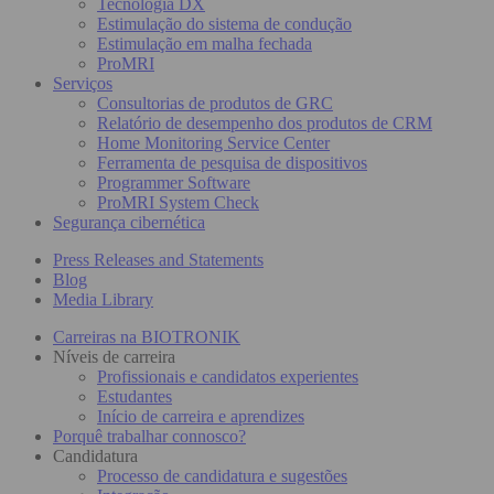
Tecnologia DX
Estimulação do sistema de condução
Estimulação em malha fechada
ProMRI
Serviços
Consultorias de produtos de GRC
Relatório de desempenho dos produtos de CRM
Home Monitoring Service Center
Ferramenta de pesquisa de dispositivos
Programmer Software
ProMRI System Check
Segurança cibernética
Press Releases and Statements
Blog
Media Library
Carreiras na BIOTRONIK
Níveis de carreira
Profissionais e candidatos experientes
Estudantes
Início de carreira e aprendizes
Porquê trabalhar connosco?
Candidatura
Processo de candidatura e sugestões