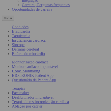
Integração
Carreira | Perguntas frequentes
Oportunidades de carreira
Voltar
Condições
Bradicardia
Taquicardia
Insuficiência cardíaca
Síncope
Derrame cerebral
Enfarte do miocárdio
Monitorização cardíaca
Monitor cardíaco implantável
Home Monitoring
BIOTRONIK Patient App
Questionário da Patient App
Terapias
Pacemaker
Desfibrilhador implantável
Terapia de ressincronização cardíaca
Ablação por cateter