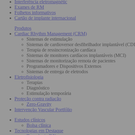
Interferência eletromagnétic
Exames de RM
Folhetos informativos
Cartão de implante internacional
Produtos
Cardiac Rhythm Management (CRM)
Sistemas de estimulação
Sistemas de cardioversor desfibrilhador implantável (CDI
Terapia de ressincronização cardíaca
Sistemas de monitores cardíacos implantáveis (MCI)
Sistemas de monitorização remota de pacientes
Programadores e Dispositivos Externos
Sistemas de entrega de eletrodos
Eletrofisiologia
Terapias
Diagnóstico
Estimulação temporária
Proteção contra radiação
Zero-Gravity
Intervenção Vascular Portfólio
Estudos clínicos
Bolsa clínica
Tecnologias em Destaque