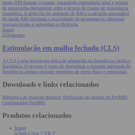
modo RM durante o exame, garantindo estimulação ideal e terapia
de taquicardia diretamente antes e depois do exame de ressonância
magnética. A detecção do ambiente de RM e a ativação automática
do modo RM eliminam a necessidade de programação adicional,
poupam tempo e aumentam a eficiência.
Image
Estimulação em malha fechada (CLS)
A CLS é uma tecnologia única de adaptação da frequência cardíaca
fisiológica. O recurso é capaz de determinar a resposta adequada da
frequência cardíaca durante episódios de stress físico e emocional.
Downloads e links relacionados
Biblioteca de manuais técnicos
Verificação do sistema do ProMRI
Configurador ProMRI
Produtos relacionados
Image