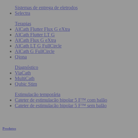
Sistemas de entrega de eletrodos
Selectra
Terapias
AlCath Flutter Flux G eXtra
AlCath Flutter LT G
AlCath Flux G eXtra
AlCath LT G FullCircle
AlCath G FullCircle
Qiona
Diagnóstico
ViaCath
MultiCath
Qubic Stim
Estimulação temporária
Cateter de estimulação bipolar 5 F™ com balão
Cateter de estimulação bipolar 5 F™ sem balão
Produtos