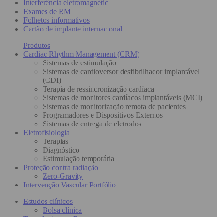
Interferência eletromagnétic
Exames de RM
Folhetos informativos
Cartão de implante internacional
Produtos
Cardiac Rhythm Management (CRM)
Sistemas de estimulação
Sistemas de cardioversor desfibrilhador implantável
(CDI)
Terapia de ressincronização cardíaca
Sistemas de monitores cardíacos implantáveis (MCI)
Sistemas de monitorização remota de pacientes
Programadores e Dispositivos Externos
Sistemas de entrega de eletrodos
Eletrofisiologia
Terapias
Diagnóstico
Estimulação temporária
Proteção contra radiação
Zero-Gravity
Intervenção Vascular Portfólio
Estudos clínicos
Bolsa clínica