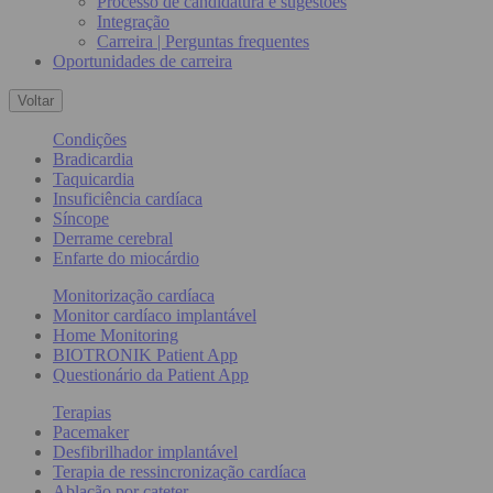
Processo de candidatura e sugestões
Integração
Carreira | Perguntas frequentes
Oportunidades de carreira
Voltar
Condições
Bradicardia
Taquicardia
Insuficiência cardíaca
Síncope
Derrame cerebral
Enfarte do miocárdio
Monitorização cardíaca
Monitor cardíaco implantável
Home Monitoring
BIOTRONIK Patient App
Questionário da Patient App
Terapias
Pacemaker
Desfibrilhador implantável
Terapia de ressincronização cardíaca
Ablação por cateter