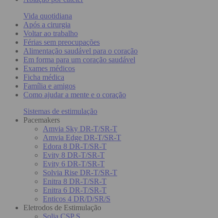
Vida quotidiana
Após a cirurgia
Voltar ao trabalho
Férias sem preocupações
Alimentação saudável para o coração
Em forma para um coração saudável
Exames médicos
Ficha médica
Família e amigos
Como ajudar a mente e o coração
Sistemas de estimulação
Pacemakers
Amvia Sky DR-T/SR-T
Amvia Edge DR-T/SR-T
Edora 8 DR-T/SR-T
Evity 8 DR-T/SR-T
Evity 6 DR-T/SR-T
Solvia Rise DR-T/SR-T
Enitra 8 DR-T/SR-T
Enitra 6 DR-T/SR-T
Enticos 4 DR/D/SR/S
Eletrodos de Estimulação
Solia CSP S