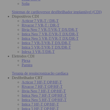
Solia
Sistemas de cardioversor desfibrilhador implantável (CDI)
Dispositivos CDI
Acticor 7 VR-T / DR-T
Rivacor 7 VR-T / DR-T
Ilivia Neo 7 VR-T/VR-T DX/DR-T
Intica Neo 7 VR-T/VR-T DX/DR-T
Intica Neo 5 VR-T/VR-T DX/DR-T
Intica 7 VR-T/VR-T DX/DR-T
Intica 5 VR-T/VR-T DX/DR-T
Inlexa 3 VR-T/DR-T
Eletrodos CDI
Plexa
Pamira
Terapia de ressincronização cardíaca
Desfibrilhador CRT
Acticor 7 HF-T QP/HF-T
Rivacor 7 HF-T QP/HF-T
Ilivia Neo 7 HF-T QP/HF-T
Intica Neo 7 HF-T QP/HF-T
Intica Neo 5 HF-T QP/HF-T
Intica 7 HF-T QP/HF-T
Intica 5 HF-T QP/HF-T