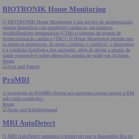
BIOTRONIK Home Monitoring
O BIOTRONIK Home Monitoring é um serviço de monitorização
remota disponível com monitores cardíacos, pacemakers,
desfibrilhadores implantáveis (CDIs) e sistemas de terapia de
ressincronização cardíaca (TRC). O Home Monitoring permite que
os médicos monitorem, de modo contínuo e confiável, o dispositivo
e a condição fisiológica dos pacientes, além de alertar a equipe de
saúde responsável sobre alterações agudas de saúde em 24 horas.
Image
ProMRI
A tecnologia do ProMRI oferece aos pacientes acesso seguro à RM
sob certas condições.
Image
MRI AutoDetect
O MRI AutoDetect minimiza o tempo em que o dispositivo fica no