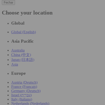
Fechar
Choose your location
Global
Global (English)
Asia Pacific
Australia
China (中文)
Japan (日本語)
Asia
Europe
Austria (Deutsch)
France (Français)
Germany (Deutsch)
Israel (עִברִית)
Italy (Italiano)
Netherlands (Nederlands)