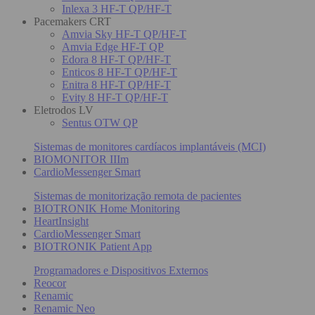
Inlexa 3 HF-T QP/HF-T
Pacemakers CRT
Amvia Sky HF-T QP/HF-T
Amvia Edge HF-T QP
Edora 8 HF-T QP/HF-T
Enticos 8 HF-T QP/HF-T
Enitra 8 HF-T QP/HF-T
Evity 8 HF-T QP/HF-T
Eletrodos LV
Sentus OTW QP
Sistemas de monitores cardíacos implantáveis (MCI)
BIOMONITOR IIIm
CardioMessenger Smart
Sistemas de monitorização remota de pacientes
BIOTRONIK Home Monitoring
HeartInsight
CardioMessenger Smart
BIOTRONIK Patient App
Programadores e Dispositivos Externos
Reocor
Renamic
Renamic Neo