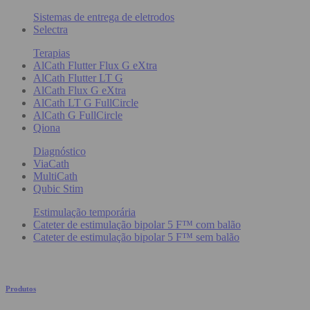
Sistemas de entrega de eletrodos
Selectra
Terapias
AlCath Flutter Flux G eXtra
AlCath Flutter LT G
AlCath Flux G eXtra
AlCath LT G FullCircle
AlCath G FullCircle
Qiona
Diagnóstico
ViaCath
MultiCath
Qubic Stim
Estimulação temporária
Cateter de estimulação bipolar 5 F™ com balão
Cateter de estimulação bipolar 5 F™ sem balão
Produtos