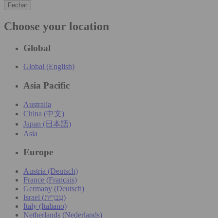
Fechar
Choose your location
Global
Global (English)
Asia Pacific
Australia
China (中文)
Japan (日本語)
Asia
Europe
Austria (Deutsch)
France (Français)
Germany (Deutsch)
Israel (עִברִית)
Italy (Italiano)
Netherlands (Nederlands)