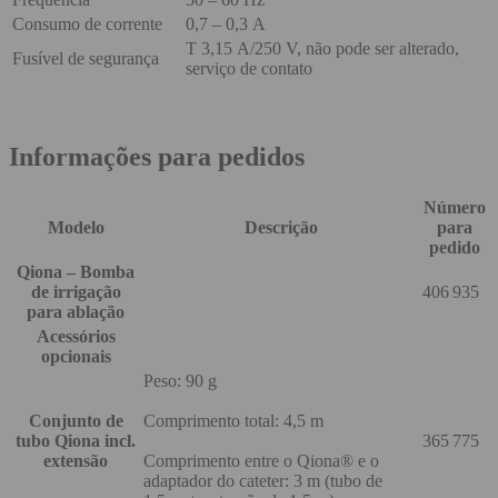
Consumo de corrente
0,7 – 0,3 A
T 3,15 A/250 V, não pode ser alterado,
Fusível de segurança
serviço de contato
Informações para pedidos
Número
Modelo
Descrição
para
pedido
Qiona – Bomba
de irrigação
406 935
para ablação
Acessórios
opcionais
Peso: 90 g
Conjunto de
Comprimento total: 4,5 m
tubo Qiona incl.
365 775
extensão
Comprimento entre o Qiona® e o
adaptador do cateter: 3 m (tubo de