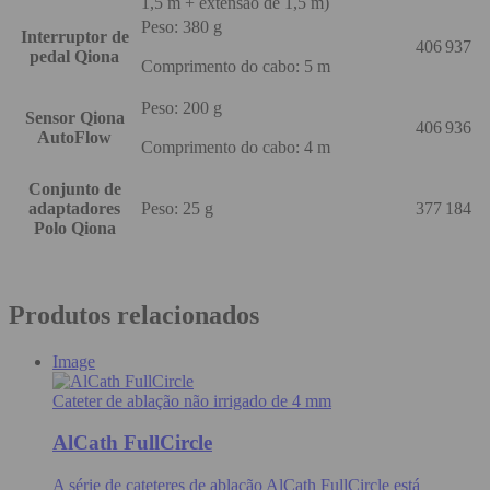
1,5 m + extensão de 1,5 m)
Peso: 380 g
Interruptor de
406 937
pedal Qiona
Comprimento do cabo: 5 m
Peso: 200 g
Sensor Qiona
406 936
AutoFlow
Comprimento do cabo: 4 m
Conjunto de
adaptadores
Peso: 25 g
377 184
Polo Qiona
Produtos relacionados
Image
Cateter de ablação não irrigado de 4 mm
AlCath FullCircle
A série de cateteres de ablação AlCath FullCircle está