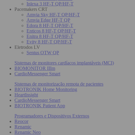
Inlexa 3 HF-T QP/HF-T
Pacemakers CRT
Amvia Sky HF-T QP/HF-T
Amvia Edge HF-T QP
Edora 8 HF-T QP/HF-T
Enticos 8 HF-T QP/HF-T
Enitra 8 HF-T QP/HF-T
Evity 8 HF-T QP/HF-T
Eletrodos LV
Sentus OTW QP
Sistemas de monitores cardíacos implantáveis (MCI)
BIOMONITOR IIIm
CardioMessenger Smart
Sistemas de monitorização remota de pacientes
BIOTRONIK Home Monitoring
HeartInsight
CardioMessenger Smart
BIOTRONIK Patient App
Programadores e Dispositivos Externos
Reocor
Renamic
Renamic Neo