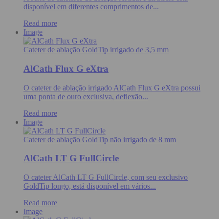
disponível em diferentes comprimentos de...
Read more
Image
Cateter de ablação GoldTip irrigado de 3,5 mm
AlCath Flux G eXtra
O cateter de ablação irrigado AlCath Flux G eXtra possui
uma ponta de ouro exclusiva, deflexão...
Read more
Image
Cateter de ablação GoldTip não irrigado de 8 mm
AlCath LT G FullCircle
O cateter AlCath LT G FullCircle, com seu exclusivo
GoldTip longo, está disponível em vários...
Read more
Image