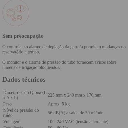
Sem preocupação
O controle e o alarme de depleção da garrafa permitem mudanças no
reservatório a tempo.
O monitor e o alarme de pressão do tubo fornecem avisos sobre
lúmens de irrigação bloqueados.
Dados técnicos
Dimensões do Qiona (L
225 mm x 240 mm x 170 mm
x A x P)
Peso
Aprox. 5 kg
Nível de pressão do
56 dB(A) a saída de 30 ml/min
ruído
Voltagem
100–240 VAC (tensão alternante)
Frequência
50 – 60 Hz