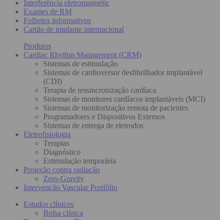
Interferência eletromagnétic
Exames de RM
Folhetos informativos
Cartão de implante internacional
Produtos
Cardiac Rhythm Management (CRM)
Sistemas de estimulação
Sistemas de cardioversor desfibrilhador implantável
(CDI)
Terapia de ressincronização cardíaca
Sistemas de monitores cardíacos implantáveis (MCI)
Sistemas de monitorização remota de pacientes
Programadores e Dispositivos Externos
Sistemas de entrega de eletrodos
Eletrofisiologia
Terapias
Diagnóstico
Estimulação temporária
Proteção contra radiação
Zero-Gravity
Intervenção Vascular Portfólio
Estudos clínicos
Bolsa clínica