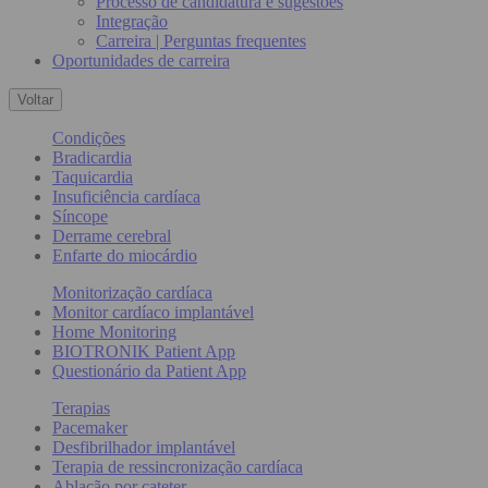
Processo de candidatura e sugestões
Integração
Carreira | Perguntas frequentes
Oportunidades de carreira
Voltar
Condições
Bradicardia
Taquicardia
Insuficiência cardíaca
Síncope
Derrame cerebral
Enfarte do miocárdio
Monitorização cardíaca
Monitor cardíaco implantável
Home Monitoring
BIOTRONIK Patient App
Questionário da Patient App
Terapias
Pacemaker
Desfibrilhador implantável
Terapia de ressincronização cardíaca
Ablação por cateter