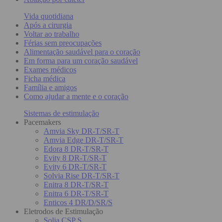
Vida quotidiana
Após a cirurgia
Voltar ao trabalho
Férias sem preocupações
Alimentação saudável para o coração
Em forma para um coração saudável
Exames médicos
Ficha médica
Família e amigos
Como ajudar a mente e o coração
Sistemas de estimulação
Pacemakers
Amvia Sky DR-T/SR-T
Amvia Edge DR-T/SR-T
Edora 8 DR-T/SR-T
Evity 8 DR-T/SR-T
Evity 6 DR-T/SR-T
Solvia Rise DR-T/SR-T
Enitra 8 DR-T/SR-T
Enitra 6 DR-T/SR-T
Enticos 4 DR/D/SR/S
Eletrodos de Estimulação
Solia CSP S