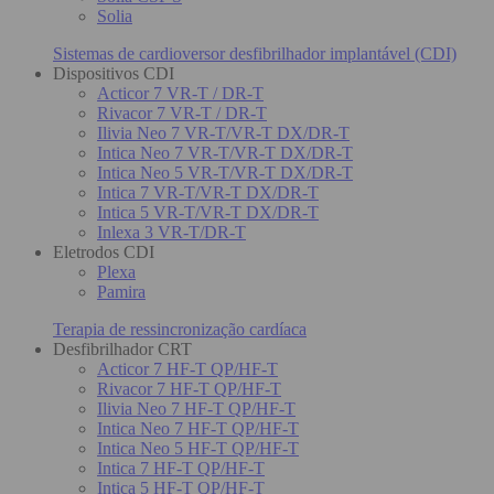
Solia
Sistemas de cardioversor desfibrilhador implantável (CDI)
Dispositivos CDI
Acticor 7 VR-T / DR-T
Rivacor 7 VR-T / DR-T
Ilivia Neo 7 VR-T/VR-T DX/DR-T
Intica Neo 7 VR-T/VR-T DX/DR-T
Intica Neo 5 VR-T/VR-T DX/DR-T
Intica 7 VR-T/VR-T DX/DR-T
Intica 5 VR-T/VR-T DX/DR-T
Inlexa 3 VR-T/DR-T
Eletrodos CDI
Plexa
Pamira
Terapia de ressincronização cardíaca
Desfibrilhador CRT
Acticor 7 HF-T QP/HF-T
Rivacor 7 HF-T QP/HF-T
Ilivia Neo 7 HF-T QP/HF-T
Intica Neo 7 HF-T QP/HF-T
Intica Neo 5 HF-T QP/HF-T
Intica 7 HF-T QP/HF-T
Intica 5 HF-T QP/HF-T