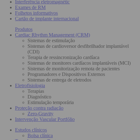
Interferência eletromagnétic
Exames de RM
Folhetos informativos
Cartão de implante internacional
Produtos
Cardiac Rhythm Management (CRM)
Sistemas de estimulação
Sistemas de cardioversor desfibrilhador implantável
(CDI)
Terapia de ressincronização cardíaca
Sistemas de monitores cardíacos implantáveis (MCI)
Sistemas de monitorização remota de pacientes
Programadores e Dispositivos Externos
Sistemas de entrega de eletrodos
Eletrofisiologia
Terapias
Diagnóstico
Estimulação temporária
Proteção contra radiação
Zero-Gravity
Intervenção Vascular Portfólio
Estudos clínicos
Bolsa clínica