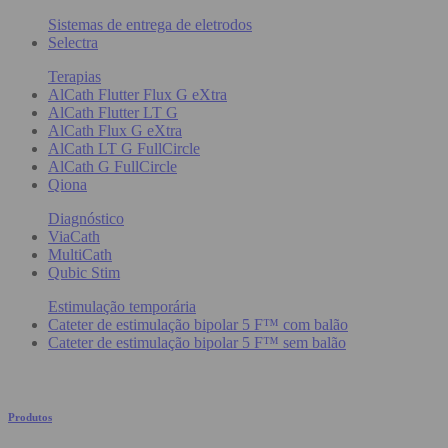
Sistemas de entrega de eletrodos
Selectra
Terapias
AlCath Flutter Flux G eXtra
AlCath Flutter LT G
AlCath Flux G eXtra
AlCath LT G FullCircle
AlCath G FullCircle
Qiona
Diagnóstico
ViaCath
MultiCath
Qubic Stim
Estimulação temporária
Cateter de estimulação bipolar 5 F™ com balão
Cateter de estimulação bipolar 5 F™ sem balão
Produtos