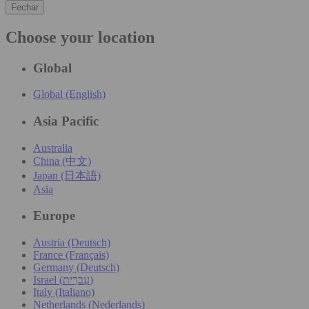
Fechar
Choose your location
Global
Global (English)
Asia Pacific
Australia
China (中文)
Japan (日本語)
Asia
Europe
Austria (Deutsch)
France (Français)
Germany (Deutsch)
Israel (עִברִית)
Italy (Italiano)
Netherlands (Nederlands)