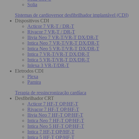
Solia
Sistemas de cardioversor desfibrilhador implantável (CDI)
Dispositivos CDI
Acticor 7 VR-T / DR-T
Rivacor 7 VR-T / DR-T
Ilivia Neo 7 VR-T/VR-T DX/DR-T
Intica Neo 7 VR-T/VR-T DX/DR-T
Intica Neo 5 VR-T/VR-T DX/DR-T
Intica 7 VR-T/VR-T DX/DR-T
Intica 5 VR-T/VR-T DX/DR-T
Inlexa 3 VR-T/DR-T
Eletrodos CDI
Plexa
Pamira
Terapia de ressincronização cardíaca
Desfibrilhador CRT
Acticor 7 HF-T QP/HF-T
Rivacor 7 HF-T QP/HF-T
Ilivia Neo 7 HF-T QP/HF-T
Intica Neo 7 HF-T QP/HF-T
Intica Neo 5 HF-T QP/HF-T
Intica 7 HF-T QP/HF-T
Intica 5 HF-T QP/HF-T