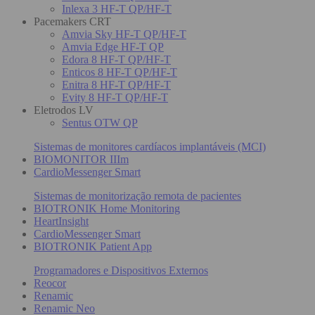
Inlexa 3 HF-T QP/HF-T
Pacemakers CRT
Amvia Sky HF-T QP/HF-T
Amvia Edge HF-T QP
Edora 8 HF-T QP/HF-T
Enticos 8 HF-T QP/HF-T
Enitra 8 HF-T QP/HF-T
Evity 8 HF-T QP/HF-T
Eletrodos LV
Sentus OTW QP
Sistemas de monitores cardíacos implantáveis (MCI)
BIOMONITOR IIIm
CardioMessenger Smart
Sistemas de monitorização remota de pacientes
BIOTRONIK Home Monitoring
HeartInsight
CardioMessenger Smart
BIOTRONIK Patient App
Programadores e Dispositivos Externos
Reocor
Renamic
Renamic Neo