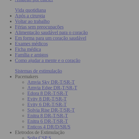
Vida quotidiana
Após a cirurgia
Voltar ao trabalho
Férias sem preocupações
Alimentação saudável para o coração
Em forma para um coração saudável
Exames médicos
Ficha médica
Família e amigos
Como ajudar a mente e o coração
Sistemas de estimulação
Pacemakers
Amvia Sky DR-T/SR-T
Amvia Edge DR-T/SR-T
Edora 8 DR-T/SR-T
Evity 8 DR-T/SR-T
Evity 6 DR-T/SR-T
Solvia Rise DR-T/SR-T
Enitra 8 DR-T/SR-T
Enitra 6 DR-T/SR-T
Enticos 4 DR/D/SR/S
Eletrodos de Estimulação
Solia CSP S