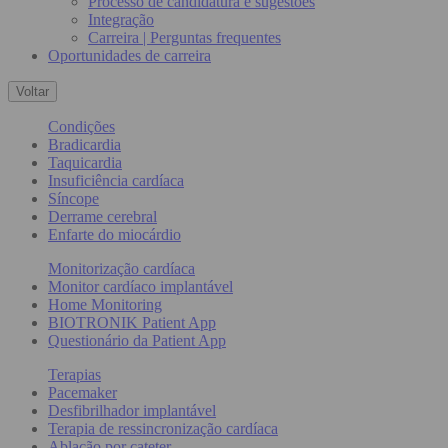
Processo de candidatura e sugestões
Integração
Carreira | Perguntas frequentes
Oportunidades de carreira
Voltar
Condições
Bradicardia
Taquicardia
Insuficiência cardíaca
Síncope
Derrame cerebral
Enfarte do miocárdio
Monitorização cardíaca
Monitor cardíaco implantável
Home Monitoring
BIOTRONIK Patient App
Questionário da Patient App
Terapias
Pacemaker
Desfibrilhador implantável
Terapia de ressincronização cardíaca
Ablação por cateter