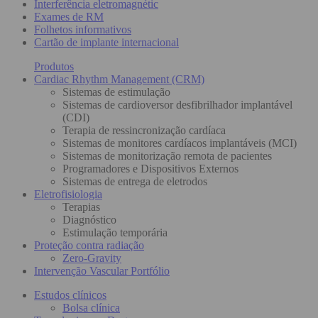
Interferência eletromagnétic
Exames de RM
Folhetos informativos
Cartão de implante internacional
Produtos
Cardiac Rhythm Management (CRM)
Sistemas de estimulação
Sistemas de cardioversor desfibrilhador implantável
(CDI)
Terapia de ressincronização cardíaca
Sistemas de monitores cardíacos implantáveis (MCI)
Sistemas de monitorização remota de pacientes
Programadores e Dispositivos Externos
Sistemas de entrega de eletrodos
Eletrofisiologia
Terapias
Diagnóstico
Estimulação temporária
Proteção contra radiação
Zero-Gravity
Intervenção Vascular Portfólio
Estudos clínicos
Bolsa clínica