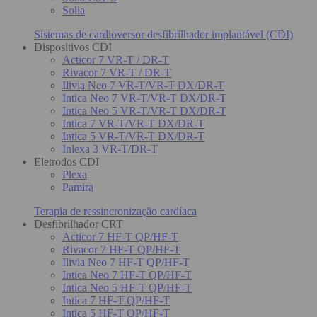
Solia
Sistemas de cardioversor desfibrilhador implantável (CDI)
Dispositivos CDI
Acticor 7 VR-T / DR-T
Rivacor 7 VR-T / DR-T
Ilivia Neo 7 VR-T/VR-T DX/DR-T
Intica Neo 7 VR-T/VR-T DX/DR-T
Intica Neo 5 VR-T/VR-T DX/DR-T
Intica 7 VR-T/VR-T DX/DR-T
Intica 5 VR-T/VR-T DX/DR-T
Inlexa 3 VR-T/DR-T
Eletrodos CDI
Plexa
Pamira
Terapia de ressincronização cardíaca
Desfibrilhador CRT
Acticor 7 HF-T QP/HF-T
Rivacor 7 HF-T QP/HF-T
Ilivia Neo 7 HF-T QP/HF-T
Intica Neo 7 HF-T QP/HF-T
Intica Neo 5 HF-T QP/HF-T
Intica 7 HF-T QP/HF-T
Intica 5 HF-T QP/HF-T