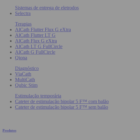
Sistemas de entrega de eletrodos
Selectra
Terapias
AlCath Flutter Flux G eXtra
AlCath Flutter LT G
AlCath Flux G eXtra
AlCath LT G FullCircle
AlCath G FullCircle
Qiona
Diagnóstico
ViaCath
MultiCath
Qubic Stim
Estimulação temporária
Cateter de estimulação bipolar 5 F™ com balão
Cateter de estimulação bipolar 5 F™ sem balão
Produtos