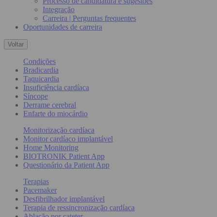
Processo de candidatura e sugestões
Integração
Carreira | Perguntas frequentes
Oportunidades de carreira
Voltar
Condições
Bradicardia
Taquicardia
Insuficiência cardíaca
Síncope
Derrame cerebral
Enfarte do miocárdio
Monitorização cardíaca
Monitor cardíaco implantável
Home Monitoring
BIOTRONIK Patient App
Questionário da Patient App
Terapias
Pacemaker
Desfibrilhador implantável
Terapia de ressincronização cardíaca
Ablação por cateter