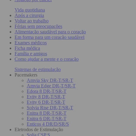
Vida quotidiana
Após a cirurgia
Voltar ao trabalho
Férias sem preocupações
Alimentação saudável para o coração
Em forma para um coração saudável
Exames médicos
Ficha médica
Família e amigos
Como ajudar a mente e o coração
Sistemas de estimulação
Pacemakers
Amvia Sky DR-T/SR-T
Amvia Edge DR-T/SR-T
Edora 8 DR-T/SR-T
Evity 8 DR-T/SR-T
Evity 6 DR-T/SR-T
Solvia Rise DR-T/SR-T
Enitra 8 DR-T/SR-T
Enitra 6 DR-T/SR-T
Enticos 4 DR/D/SR/S
Eletrodos de Estimulação
Solia CSP S