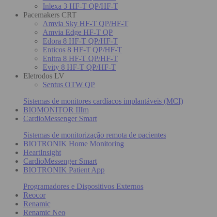
Inlexa 3 HF-T QP/HF-T
Pacemakers CRT
Amvia Sky HF-T QP/HF-T
Amvia Edge HF-T QP
Edora 8 HF-T QP/HF-T
Enticos 8 HF-T QP/HF-T
Enitra 8 HF-T QP/HF-T
Evity 8 HF-T QP/HF-T
Eletrodos LV
Sentus OTW QP
Sistemas de monitores cardíacos implantáveis (MCI)
BIOMONITOR IIIm
CardioMessenger Smart
Sistemas de monitorização remota de pacientes
BIOTRONIK Home Monitoring
HeartInsight
CardioMessenger Smart
BIOTRONIK Patient App
Programadores e Dispositivos Externos
Reocor
Renamic
Renamic Neo