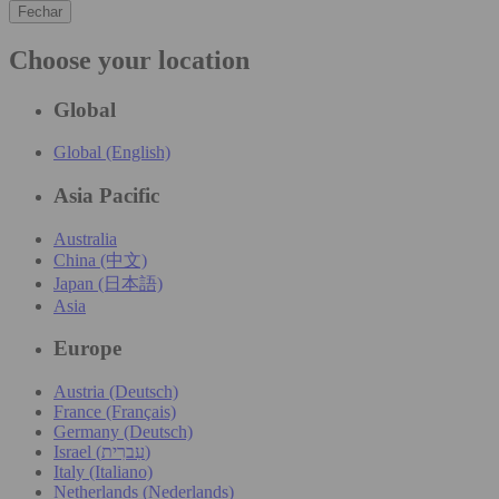
Fechar
Choose your location
Global
Global (English)
Asia Pacific
Australia
China (中文)
Japan (日本語)
Asia
Europe
Austria (Deutsch)
France (Français)
Germany (Deutsch)
Israel (עִברִית)
Italy (Italiano)
Netherlands (Nederlands)