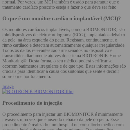
normal. Por vezes, um MCI também é usado para garantir que o
tratamento cardíaco prescrito esteja a fazer o que deve ser feito.
O que é um monitor cardíaco implantável (MCI)?
Os monitores cardíacos implantáveis, como o BIOMONITOR, são
minidispositivos de eletrocardiograma (ECG), implantados debaixo
da pele, na área esquerda do peito. Registam, continuamente, o
ritmo cardíaco e detectam automaticamente qualquer irregularidade.
Todos os dados relevantes são armazenados no dispositivo e
transmitidos diariamente através do sistema BIOTRONIK Home
Monitoring®. Desta forma, o seu médico poderá verificar se
ocorrem batimentos irregulares e de que tipo. Estas informações são
cruciais para identificar a causa dos sintomas que sente e decidir
sobre o melhor tratamento.
Image
Procedimento de injecção
O procedimento para injectar um BIOMONITOR é minimamente
invasivo, uma vez que é inserido debaixo da pele do peito. Esse
procedimento é realizado num hospital ou consultório médico com
anestesia local e dura apenas alguns minutos. O paciente fica