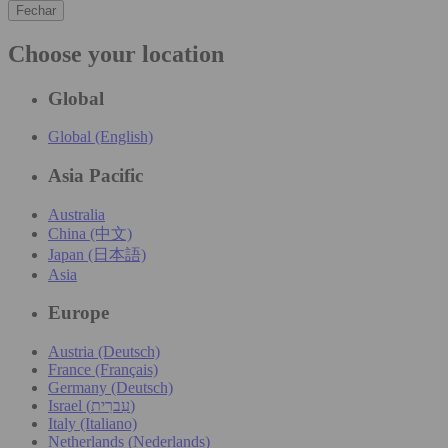
Fechar
Choose your location
Global
Global (English)
Asia Pacific
Australia
China (中文)
Japan (日本語)
Asia
Europe
Austria (Deutsch)
France (Français)
Germany (Deutsch)
Israel (עִברִית)
Italy (Italiano)
Netherlands (Nederlands)