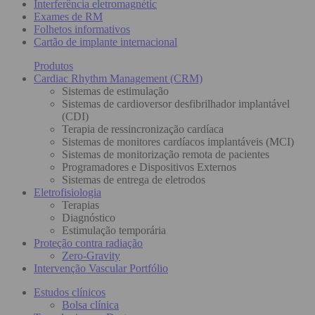
Interferência eletromagnétic
Exames de RM
Folhetos informativos
Cartão de implante internacional
Produtos
Cardiac Rhythm Management (CRM)
Sistemas de estimulação
Sistemas de cardioversor desfibrilhador implantável
(CDI)
Terapia de ressincronização cardíaca
Sistemas de monitores cardíacos implantáveis (MCI)
Sistemas de monitorização remota de pacientes
Programadores e Dispositivos Externos
Sistemas de entrega de eletrodos
Eletrofisiologia
Terapias
Diagnóstico
Estimulação temporária
Proteção contra radiação
Zero-Gravity
Intervenção Vascular Portfólio
Estudos clínicos
Bolsa clínica