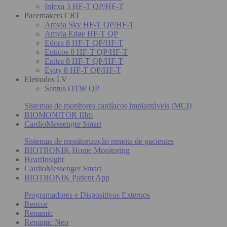
Inlexa 3 HF-T QP/HF-T
Pacemakers CRT
Amvia Sky HF-T QP/HF-T
Amvia Edge HF-T QP
Edora 8 HF-T QP/HF-T
Enticos 8 HF-T QP/HF-T
Enitra 8 HF-T QP/HF-T
Evity 8 HF-T QP/HF-T
Eletrodos LV
Sentus OTW QP
Sistemas de monitores cardíacos implantáveis (MCI)
BIOMONITOR IIIm
CardioMessenger Smart
Sistemas de monitorização remota de pacientes
BIOTRONIK Home Monitoring
HeartInsight
CardioMessenger Smart
BIOTRONIK Patient App
Programadores e Dispositivos Externos
Reocor
Renamic
Renamic Neo