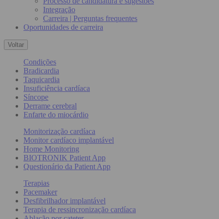
Processo de candidatura e sugestões
Integração
Carreira | Perguntas frequentes
Oportunidades de carreira
Voltar
Condições
Bradicardia
Taquicardia
Insuficiência cardíaca
Síncope
Derrame cerebral
Enfarte do miocárdio
Monitorização cardíaca
Monitor cardíaco implantável
Home Monitoring
BIOTRONIK Patient App
Questionário da Patient App
Terapias
Pacemaker
Desfibrilhador implantável
Terapia de ressincronização cardíaca
Ablação por cateter