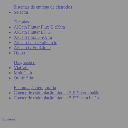
Sistemas de entrega de eletrodos
Selectra
Terapias
AlCath Flutter Flux G eXtra
AlCath Flutter LT G
AlCath Flux G eXtra
AlCath LT G FullCircle
AlCath G FullCircle
Qiona
Diagnóstico
ViaCath
MultiCath
Qubic Stim
Estimulação temporária
Cateter de estimulação bipolar 5 F™ com balão
Cateter de estimulação bipolar 5 F™ sem balão
Produtos