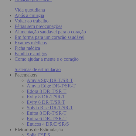
Vida quotidiana
Após a cirurgia
Voltar ao trabalho
Férias sem preocupações
Alimentação saudável para o coração
Em forma para um coração saudável
Exames médicos
Ficha médica
Família e amigos
Como ajudar a mente e o coração
Sistemas de estimulação
Pacemakers
Amvia Sky DR-T/SR-T
Amvia Edge DR-T/SR-T
Edora 8 DR-T/SR-T
Evity 8 DR-T/SR-T
Evity 6 DR-T/SR-T
Solvia Rise DR-T/SR-T
Enitra 8 DR-T/SR-T
Enitra 6 DR-T/SR-T
Enticos 4 DR/D/SR/S
Eletrodos de Estimulação
Solia CSP S