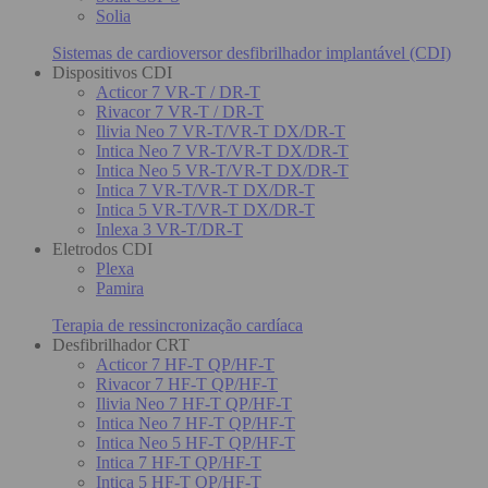
Solia
Sistemas de cardioversor desfibrilhador implantável (CDI)
Dispositivos CDI
Acticor 7 VR-T / DR-T
Rivacor 7 VR-T / DR-T
Ilivia Neo 7 VR-T/VR-T DX/DR-T
Intica Neo 7 VR-T/VR-T DX/DR-T
Intica Neo 5 VR-T/VR-T DX/DR-T
Intica 7 VR-T/VR-T DX/DR-T
Intica 5 VR-T/VR-T DX/DR-T
Inlexa 3 VR-T/DR-T
Eletrodos CDI
Plexa
Pamira
Terapia de ressincronização cardíaca
Desfibrilhador CRT
Acticor 7 HF-T QP/HF-T
Rivacor 7 HF-T QP/HF-T
Ilivia Neo 7 HF-T QP/HF-T
Intica Neo 7 HF-T QP/HF-T
Intica Neo 5 HF-T QP/HF-T
Intica 7 HF-T QP/HF-T
Intica 5 HF-T QP/HF-T