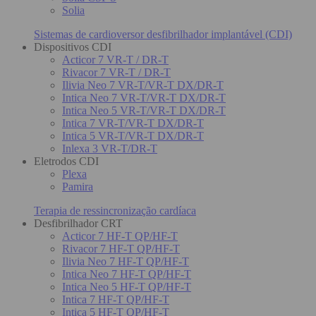
Solia
Sistemas de cardioversor desfibrilhador implantável (CDI)
Dispositivos CDI
Acticor 7 VR-T / DR-T
Rivacor 7 VR-T / DR-T
Ilivia Neo 7 VR-T/VR-T DX/DR-T
Intica Neo 7 VR-T/VR-T DX/DR-T
Intica Neo 5 VR-T/VR-T DX/DR-T
Intica 7 VR-T/VR-T DX/DR-T
Intica 5 VR-T/VR-T DX/DR-T
Inlexa 3 VR-T/DR-T
Eletrodos CDI
Plexa
Pamira
Terapia de ressincronização cardíaca
Desfibrilhador CRT
Acticor 7 HF-T QP/HF-T
Rivacor 7 HF-T QP/HF-T
Ilivia Neo 7 HF-T QP/HF-T
Intica Neo 7 HF-T QP/HF-T
Intica Neo 5 HF-T QP/HF-T
Intica 7 HF-T QP/HF-T
Intica 5 HF-T QP/HF-T