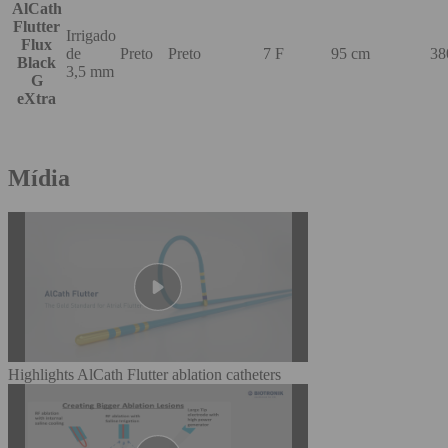
AlCath
Flutter
Irrigado
Flux
de
Preto
Preto
7 F
95 cm
38
Black
3,5 mm
G
eXtra
Mídia
Highlights AlCath Flutter ablation catheters