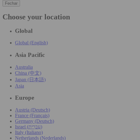
Fechar
Choose your location
Global
Global (English)
Asia Pacific
Australia
China (中文)
Japan (日本語)
Asia
Europe
Austria (Deutsch)
France (Français)
Germany (Deutsch)
Israel (עִברִית)
Italy (Italiano)
Netherlands (Nederlands)