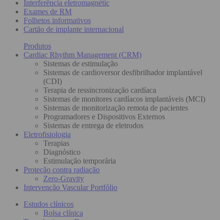
Interferência eletromagnétic
Exames de RM
Folhetos informativos
Cartão de implante internacional
Produtos
Cardiac Rhythm Management (CRM)
Sistemas de estimulação
Sistemas de cardioversor desfibrilhador implantável
(CDI)
Terapia de ressincronização cardíaca
Sistemas de monitores cardíacos implantáveis (MCI)
Sistemas de monitorização remota de pacientes
Programadores e Dispositivos Externos
Sistemas de entrega de eletrodos
Eletrofisiologia
Terapias
Diagnóstico
Estimulação temporária
Proteção contra radiação
Zero-Gravity
Intervenção Vascular Portfólio
Estudos clínicos
Bolsa clínica