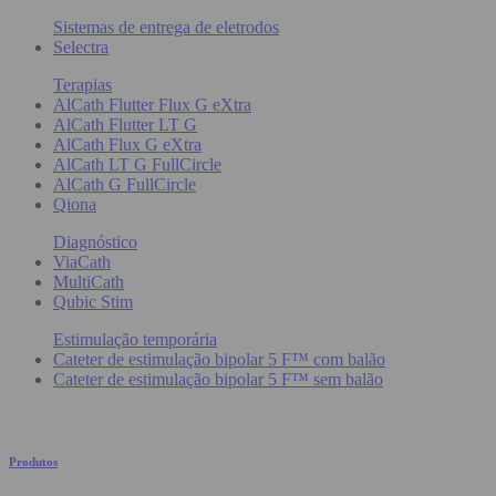
Sistemas de entrega de eletrodos
Selectra
Terapias
AlCath Flutter Flux G eXtra
AlCath Flutter LT G
AlCath Flux G eXtra
AlCath LT G FullCircle
AlCath G FullCircle
Qiona
Diagnóstico
ViaCath
MultiCath
Qubic Stim
Estimulação temporária
Cateter de estimulação bipolar 5 F™ com balão
Cateter de estimulação bipolar 5 F™ sem balão
Produtos