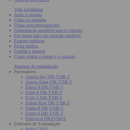
Vida quotidiana
Após a cirurgia
Voltar ao trabalho
Férias sem preocupações
Alimentação saudável para o coração
Em forma para um coração saudável
Exames médicos
Ficha médica
Família e amigos
Como ajudar a mente e o coração
Sistemas de estimulação
Pacemakers
Amvia Sky DR-T/SR-T
Amvia Edge DR-T/SR-T
Edora 8 DR-T/SR-T
Evity 8 DR-T/SR-T
Evity 6 DR-T/SR-T
Solvia Rise DR-T/SR-T
Enitra 8 DR-T/SR-T
Enitra 6 DR-T/SR-T
Enticos 4 DR/D/SR/S
Eletrodos de Estimulação
Solia CSP S