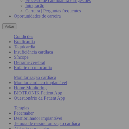
Processo de candidatura e sugestões
Integração
Carreira | Perguntas frequentes
Oportunidades de carreira
Voltar
Condições
Bradicardia
Taquicardia
Insuficiência cardíaca
Síncope
Derrame cerebral
Enfarte do miocárdio
Monitorização cardíaca
Monitor cardíaco implantável
Home Monitoring
BIOTRONIK Patient App
Questionário da Patient App
Terapias
Pacemaker
Desfibrilhador implantável
Terapia de ressincronização cardíaca
Ablação por cateter