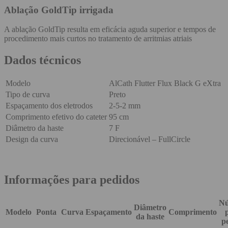
Ablação GoldTip irrigada
A ablação GoldTip resulta em eficácia aguda superior e tempos de
procedimento mais curtos no tratamento de arritmias atriais
Dados técnicos
Modelo
AlCath Flutter Flux Black G eXtra
Tipo de curva
Preto
Espaçamento dos eletrodos
2-5-2 mm
Comprimento efetivo do cateter
95 cm
Diâmetro da haste
7 F
Design da curva
Direcionável – FullCircle
Informações para pedidos
N
Diâmetro
Modelo
Ponta
Curva
Espaçamento
Comprimento
da haste
p