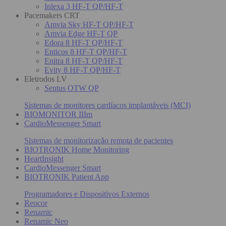
Inlexa 3 HF-T QP/HF-T
Pacemakers CRT
Amvia Sky HF-T QP/HF-T
Amvia Edge HF-T QP
Edora 8 HF-T QP/HF-T
Enticos 8 HF-T QP/HF-T
Enitra 8 HF-T QP/HF-T
Evity 8 HF-T QP/HF-T
Eletrodos LV
Sentus OTW QP
Sistemas de monitores cardíacos implantáveis (MCI)
BIOMONITOR IIIm
CardioMessenger Smart
Sistemas de monitorização remota de pacientes
BIOTRONIK Home Monitoring
HeartInsight
CardioMessenger Smart
BIOTRONIK Patient App
Programadores e Dispositivos Externos
Reocor
Renamic
Renamic Neo