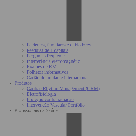
Pacientes, familiares e cuidadores
Pesquisa de Hospitais
Perguntas frequentes
Interferência eletromagnétic
Exames de RM
Folhetos informativos
Cartão de implante internacional
Produtos
Cardiac Rhythm Management (CRM)
Eletrofisiologia
Proteção contra radiação
Intervenção Vascular Portfólio
Profissionais da Saúde