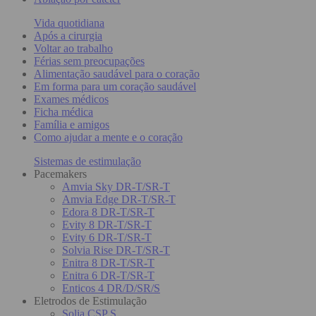
Vida quotidiana
Após a cirurgia
Voltar ao trabalho
Férias sem preocupações
Alimentação saudável para o coração
Em forma para um coração saudável
Exames médicos
Ficha médica
Família e amigos
Como ajudar a mente e o coração
Sistemas de estimulação
Pacemakers
Amvia Sky DR-T/SR-T
Amvia Edge DR-T/SR-T
Edora 8 DR-T/SR-T
Evity 8 DR-T/SR-T
Evity 6 DR-T/SR-T
Solvia Rise DR-T/SR-T
Enitra 8 DR-T/SR-T
Enitra 6 DR-T/SR-T
Enticos 4 DR/D/SR/S
Eletrodos de Estimulação
Solia CSP S