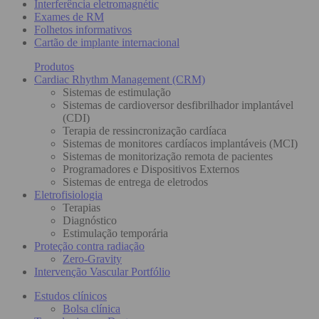
Interferência eletromagnétic
Exames de RM
Folhetos informativos
Cartão de implante internacional
Produtos
Cardiac Rhythm Management (CRM)
Sistemas de estimulação
Sistemas de cardioversor desfibrilhador implantável
(CDI)
Terapia de ressincronização cardíaca
Sistemas de monitores cardíacos implantáveis (MCI)
Sistemas de monitorização remota de pacientes
Programadores e Dispositivos Externos
Sistemas de entrega de eletrodos
Eletrofisiologia
Terapias
Diagnóstico
Estimulação temporária
Proteção contra radiação
Zero-Gravity
Intervenção Vascular Portfólio
Estudos clínicos
Bolsa clínica