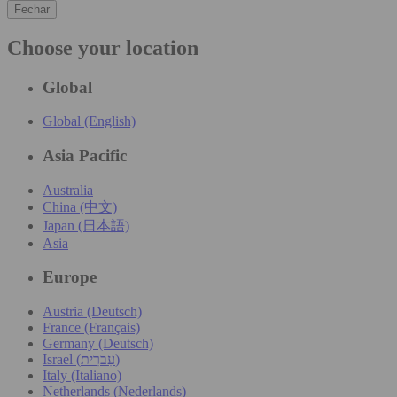
Fechar
Choose your location
Global
Global (English)
Asia Pacific
Australia
China (中文)
Japan (日本語)
Asia
Europe
Austria (Deutsch)
France (Français)
Germany (Deutsch)
Israel (עִברִית)
Italy (Italiano)
Netherlands (Nederlands)