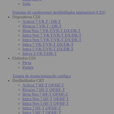
Solia
Sistemas de cardioversor desfibrilhador implantável (CDI)
Dispositivos CDI
Acticor 7 VR-T / DR-T
Rivacor 7 VR-T / DR-T
Ilivia Neo 7 VR-T/VR-T DX/DR-T
Intica Neo 7 VR-T/VR-T DX/DR-T
Intica Neo 5 VR-T/VR-T DX/DR-T
Intica 7 VR-T/VR-T DX/DR-T
Intica 5 VR-T/VR-T DX/DR-T
Inlexa 3 VR-T/DR-T
Eletrodos CDI
Plexa
Pamira
Terapia de ressincronização cardíaca
Desfibrilhador CRT
Acticor 7 HF-T QP/HF-T
Rivacor 7 HF-T QP/HF-T
Ilivia Neo 7 HF-T QP/HF-T
Intica Neo 7 HF-T QP/HF-T
Intica Neo 5 HF-T QP/HF-T
Intica 7 HF-T QP/HF-T
Intica 5 HF-T QP/HF-T