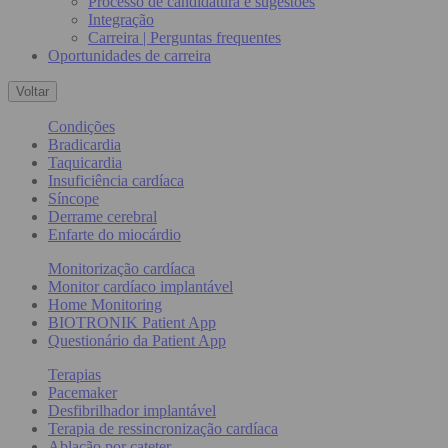
Processo de candidatura e sugestões
Integração
Carreira | Perguntas frequentes
Oportunidades de carreira
Voltar
Condições
Bradicardia
Taquicardia
Insuficiência cardíaca
Síncope
Derrame cerebral
Enfarte do miocárdio
Monitorização cardíaca
Monitor cardíaco implantável
Home Monitoring
BIOTRONIK Patient App
Questionário da Patient App
Terapias
Pacemaker
Desfibrilhador implantável
Terapia de ressincronização cardíaca
Ablação por cateter