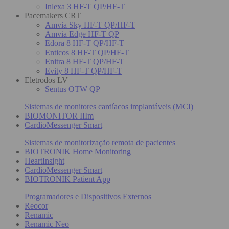
Inlexa 3 HF-T QP/HF-T
Pacemakers CRT
Amvia Sky HF-T QP/HF-T
Amvia Edge HF-T QP
Edora 8 HF-T QP/HF-T
Enticos 8 HF-T QP/HF-T
Enitra 8 HF-T QP/HF-T
Evity 8 HF-T QP/HF-T
Eletrodos LV
Sentus OTW QP
Sistemas de monitores cardíacos implantáveis (MCI)
BIOMONITOR IIIm
CardioMessenger Smart
Sistemas de monitorização remota de pacientes
BIOTRONIK Home Monitoring
HeartInsight
CardioMessenger Smart
BIOTRONIK Patient App
Programadores e Dispositivos Externos
Reocor
Renamic
Renamic Neo