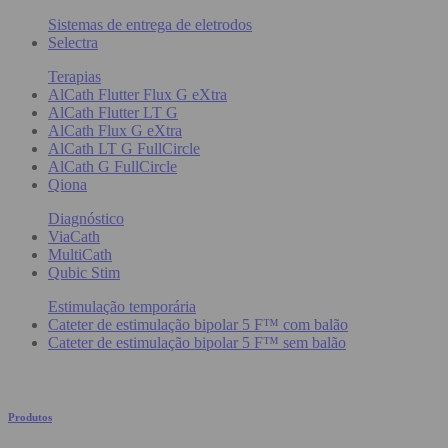
Sistemas de entrega de eletrodos
Selectra
Terapias
AlCath Flutter Flux G eXtra
AlCath Flutter LT G
AlCath Flux G eXtra
AlCath LT G FullCircle
AlCath G FullCircle
Qiona
Diagnóstico
ViaCath
MultiCath
Qubic Stim
Estimulação temporária
Cateter de estimulação bipolar 5 F™ com balão
Cateter de estimulação bipolar 5 F™ sem balão
Produtos