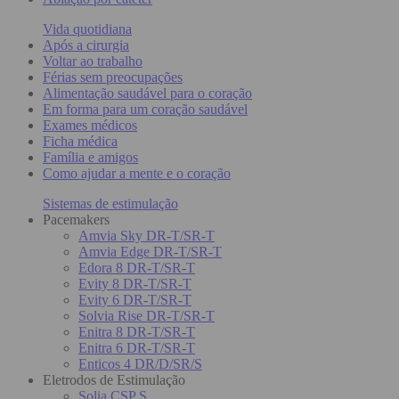
Vida quotidiana
Após a cirurgia
Voltar ao trabalho
Férias sem preocupações
Alimentação saudável para o coração
Em forma para um coração saudável
Exames médicos
Ficha médica
Família e amigos
Como ajudar a mente e o coração
Sistemas de estimulação
Pacemakers
Amvia Sky DR-T/SR-T
Amvia Edge DR-T/SR-T
Edora 8 DR-T/SR-T
Evity 8 DR-T/SR-T
Evity 6 DR-T/SR-T
Solvia Rise DR-T/SR-T
Enitra 8 DR-T/SR-T
Enitra 6 DR-T/SR-T
Enticos 4 DR/D/SR/S
Eletrodos de Estimulação
Solia CSP S