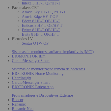
Inlexa 3 HF-T QP/HF-T
Pacemakers CRT
Amvia Sky HF-T QP/HF-T
Amvia Edge HF-T QP
Edora 8 HF-T QP/HF-T
Enticos 8 HF-T QP/HF-T
Enitra 8 HF-T QP/HF-T
Evity 8 HF-T QP/HF-T
Eletrodos LV
Sentus OTW QP
Sistemas de monitores cardíacos implantáveis (MCI)
BIOMONITOR IIIm
CardioMessenger Smart
Sistemas de monitorização remota de pacientes
BIOTRONIK Home Monitoring
HeartInsight
CardioMessenger Smart
BIOTRONIK Patient App
Programadores e Dispositivos Externos
Reocor
Renamic
Renamic Neo