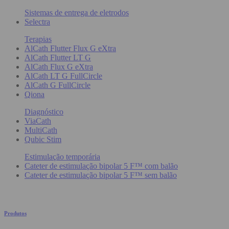
Sistemas de entrega de eletrodos
Selectra
Terapias
AlCath Flutter Flux G eXtra
AlCath Flutter LT G
AlCath Flux G eXtra
AlCath LT G FullCircle
AlCath G FullCircle
Qiona
Diagnóstico
ViaCath
MultiCath
Qubic Stim
Estimulação temporária
Cateter de estimulação bipolar 5 F™ com balão
Cateter de estimulação bipolar 5 F™ sem balão
Produtos