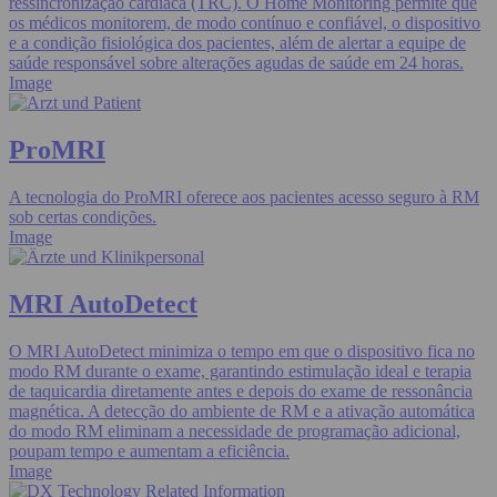
ressincronização cardíaca (TRC). O Home Monitoring permite que
os médicos monitorem, de modo contínuo e confiável, o dispositivo
e a condição fisiológica dos pacientes, além de alertar a equipe de
saúde responsável sobre alterações agudas de saúde em 24 horas.
Image
ProMRI
A tecnologia do ProMRI oferece aos pacientes acesso seguro à RM
sob certas condições.
Image
MRI AutoDetect
O MRI AutoDetect minimiza o tempo em que o dispositivo fica no
modo RM durante o exame, garantindo estimulação ideal e terapia
de taquicardia diretamente antes e depois do exame de ressonância
magnética. A detecção do ambiente de RM e a ativação automática
do modo RM eliminam a necessidade de programação adicional,
poupam tempo e aumentam a eficiência.
Image