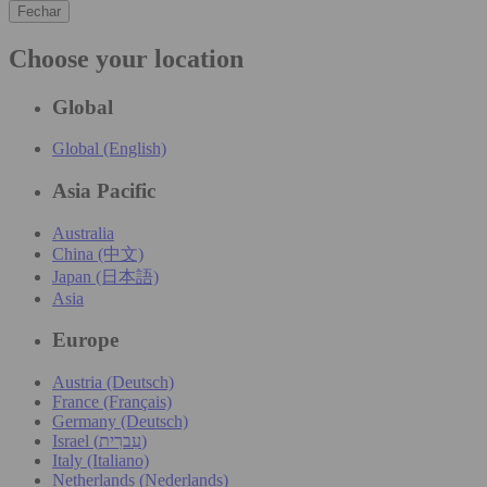
Fechar
Choose your location
Global
Global (English)
Asia Pacific
Australia
China (中文)
Japan (日本語)
Asia
Europe
Austria (Deutsch)
France (Français)
Germany (Deutsch)
Israel (עִברִית)
Italy (Italiano)
Netherlands (Nederlands)