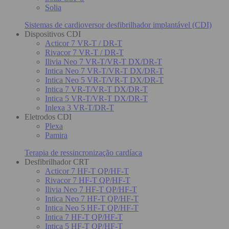
Solia
Sistemas de cardioversor desfibrilhador implantável (CDI)
Dispositivos CDI
Acticor 7 VR-T / DR-T
Rivacor 7 VR-T / DR-T
Ilivia Neo 7 VR-T/VR-T DX/DR-T
Intica Neo 7 VR-T/VR-T DX/DR-T
Intica Neo 5 VR-T/VR-T DX/DR-T
Intica 7 VR-T/VR-T DX/DR-T
Intica 5 VR-T/VR-T DX/DR-T
Inlexa 3 VR-T/DR-T
Eletrodos CDI
Plexa
Pamira
Terapia de ressincronização cardíaca
Desfibrilhador CRT
Acticor 7 HF-T QP/HF-T
Rivacor 7 HF-T QP/HF-T
Ilivia Neo 7 HF-T QP/HF-T
Intica Neo 7 HF-T QP/HF-T
Intica Neo 5 HF-T QP/HF-T
Intica 7 HF-T QP/HF-T
Intica 5 HF-T QP/HF-T