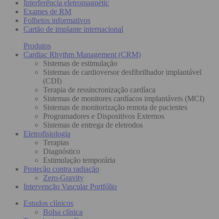
Interferência eletromagnétic
Exames de RM
Folhetos informativos
Cartão de implante internacional
Produtos
Cardiac Rhythm Management (CRM)
Sistemas de estimulação
Sistemas de cardioversor desfibrilhador implantável
(CDI)
Terapia de ressincronização cardíaca
Sistemas de monitores cardíacos implantáveis (MCI)
Sistemas de monitorização remota de pacientes
Programadores e Dispositivos Externos
Sistemas de entrega de eletrodos
Eletrofisiologia
Terapias
Diagnóstico
Estimulação temporária
Proteção contra radiação
Zero-Gravity
Intervenção Vascular Portfólio
Estudos clínicos
Bolsa clínica