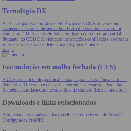
Tecnologia DX
A Tecnologia DX aborda as deficiências dos CDIs unicamerais
fornecendo recursos de sensibilidade atrial. Disponível como um
sistema de CDI de eletrodo único equipado com um dipolo atrial
flutuante, os CDIs DX oferecem informações confiáveis e oportunas
sobre arritmias atriais e detectam a FA precocemente.
Image
Estimulação em malha fechada (CLS)
A CLS é uma tecnologia única de adaptação da frequência cardíaca
fisiológica. O recurso é capaz de determinar a resposta adequada da
frequência cardíaca durante episódios de estresse físico e emocional.
Downloads e links relacionados
Biblioteca de manuais técnicos
Verificação do sistema do ProMRI
Configurador ProMRI