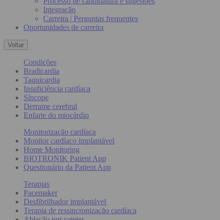
Processo de candidatura e sugestões
Integração
Carreira | Perguntas frequentes
Oportunidades de carreira
Voltar
Condições
Bradicardia
Taquicardia
Insuficiência cardíaca
Síncope
Derrame cerebral
Enfarte do miocárdio
Monitorização cardíaca
Monitor cardíaco implantável
Home Monitoring
BIOTRONIK Patient App
Questionário da Patient App
Terapias
Pacemaker
Desfibrilhador implantável
Terapia de ressincronização cardíaca
Ablação por cateter