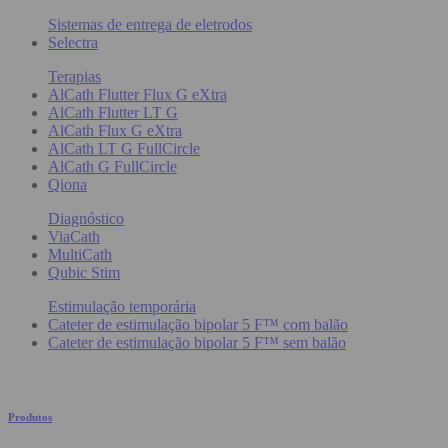
Sistemas de entrega de eletrodos
Selectra
Terapias
AlCath Flutter Flux G eXtra
AlCath Flutter LT G
AlCath Flux G eXtra
AlCath LT G FullCircle
AlCath G FullCircle
Qiona
Diagnóstico
ViaCath
MultiCath
Qubic Stim
Estimulação temporária
Cateter de estimulação bipolar 5 F™ com balão
Cateter de estimulação bipolar 5 F™ sem balão
Produtos