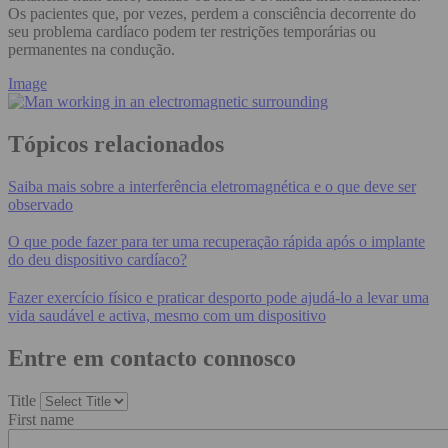
Os pacientes que, por vezes, perdem a consciência decorrente do
seu problema cardíaco podem ter restrições temporárias ou
permanentes na condução.
Image
Tópicos relacionados
Saiba mais sobre a interferência eletromagnética e o que deve ser
observado
O que pode fazer para ter uma recuperação rápida após o implante
do deu dispositivo cardíaco?
Fazer exercício físico e praticar desporto pode ajudá-lo a levar uma
vida saudável e activa, mesmo com um dispositivo
Entre em contacto connosco
Title
First name