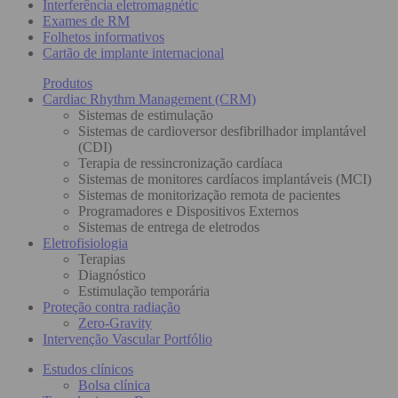
Interferência eletromagnétic
Exames de RM
Folhetos informativos
Cartão de implante internacional
Produtos
Cardiac Rhythm Management (CRM)
Sistemas de estimulação
Sistemas de cardioversor desfibrilhador implantável
(CDI)
Terapia de ressincronização cardíaca
Sistemas de monitores cardíacos implantáveis (MCI)
Sistemas de monitorização remota de pacientes
Programadores e Dispositivos Externos
Sistemas de entrega de eletrodos
Eletrofisiologia
Terapias
Diagnóstico
Estimulação temporária
Proteção contra radiação
Zero-Gravity
Intervenção Vascular Portfólio
Estudos clínicos
Bolsa clínica