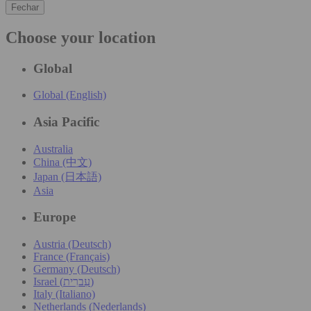
Fechar
Choose your location
Global
Global (English)
Asia Pacific
Australia
China (中文)
Japan (日本語)
Asia
Europe
Austria (Deutsch)
France (Français)
Germany (Deutsch)
Israel (עִברִית)
Italy (Italiano)
Netherlands (Nederlands)