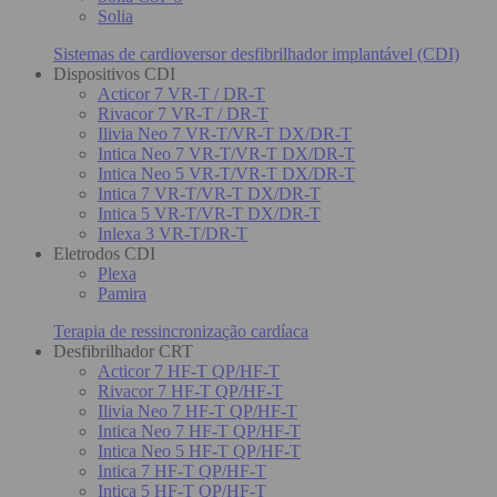
Solia
Sistemas de cardioversor desfibrilhador implantável (CDI)
Dispositivos CDI
Acticor 7 VR-T / DR-T
Rivacor 7 VR-T / DR-T
Ilivia Neo 7 VR-T/VR-T DX/DR-T
Intica Neo 7 VR-T/VR-T DX/DR-T
Intica Neo 5 VR-T/VR-T DX/DR-T
Intica 7 VR-T/VR-T DX/DR-T
Intica 5 VR-T/VR-T DX/DR-T
Inlexa 3 VR-T/DR-T
Eletrodos CDI
Plexa
Pamira
Terapia de ressincronização cardíaca
Desfibrilhador CRT
Acticor 7 HF-T QP/HF-T
Rivacor 7 HF-T QP/HF-T
Ilivia Neo 7 HF-T QP/HF-T
Intica Neo 7 HF-T QP/HF-T
Intica Neo 5 HF-T QP/HF-T
Intica 7 HF-T QP/HF-T
Intica 5 HF-T QP/HF-T