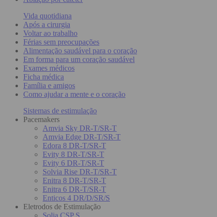
Vida quotidiana
Após a cirurgia
Voltar ao trabalho
Férias sem preocupações
Alimentação saudável para o coração
Em forma para um coração saudável
Exames médicos
Ficha médica
Família e amigos
Como ajudar a mente e o coração
Sistemas de estimulação
Pacemakers
Amvia Sky DR-T/SR-T
Amvia Edge DR-T/SR-T
Edora 8 DR-T/SR-T
Evity 8 DR-T/SR-T
Evity 6 DR-T/SR-T
Solvia Rise DR-T/SR-T
Enitra 8 DR-T/SR-T
Enitra 6 DR-T/SR-T
Enticos 4 DR/D/SR/S
Eletrodos de Estimulação
Solia CSP S