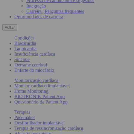
Processo de candidatura e sugestões
Integração
Carreira | Perguntas frequentes
Oportunidades de carreira
Voltar
Condições
Bradicardia
Taquicardia
Insuficiência cardíaca
Síncope
Derrame cerebral
Enfarte do miocárdio
Monitorização cardíaca
Monitor cardíaco implantável
Home Monitoring
BIOTRONIK Patient App
Questionário da Patient App
Terapias
Pacemaker
Desfibrilhador implantável
Terapia de ressincronização cardíaca
Ablação por cateter