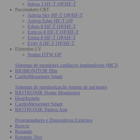
Inlexa 3 HF-T QP/HF-T
Pacemakers CRT
Amvia Sky HF-T QP/HF-T
Amvia Edge HF-T QP
Edora 8 HF-T QP/HF-T
Enticos 8 HF-T QP/HF-T
Enitra 8 HF-T QP/HF-T
Evity 8 HF-T QP/HF-T
Eletrodos LV
Sentus OTW QP
Sistemas de monitores cardíacos implantáveis (MCI)
BIOMONITOR IIIm
CardioMessenger Smart
Sistemas de monitorização remota de pacientes
BIOTRONIK Home Monitoring
HeartInsight
CardioMessenger Smart
BIOTRONIK Patient App
Programadores e Dispositivos Externos
Reocor
Renamic
Renamic Neo