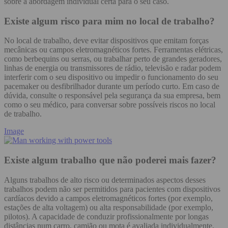
sobre a abordagem individual certa para o seu caso.
Existe algum risco para mim no local de trabalho?
No local de trabalho, deve evitar dispositivos que emitam forças
mecânicas ou campos eletromagnéticos fortes. Ferramentas elétricas,
como berbequins ou serras, ou trabalhar perto de grandes geradores,
linhas de energia ou transmissores de rádio, televisão e radar podem
interferir com o seu dispositivo ou impedir o funcionamento do seu
pacemaker ou desfibrilhador durante um período curto. Em caso de
dúvida, consulte o responsável pela segurança da sua empresa, bem
como o seu médico, para conversar sobre possíveis riscos no local
de trabalho.
Image
Existe algum trabalho que não poderei mais fazer?
Alguns trabalhos de alto risco ou determinados aspectos desses
trabalhos podem não ser permitidos para pacientes com dispositivos
cardíacos devido a campos eletromagnéticos fortes (por exemplo,
estações de alta voltagem) ou alta responsabilidade (por exemplo,
pilotos). A capacidade de conduzir profissionalmente por longas
distâncias num carro, camião ou mota é avaliada individualmente.