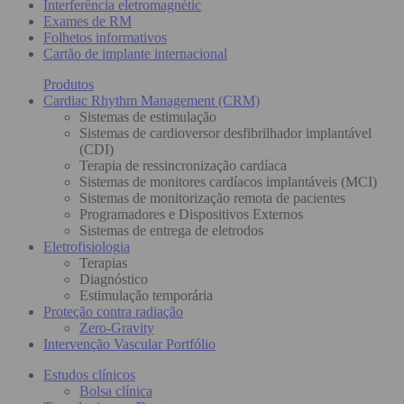
Interferência eletromagnétic
Exames de RM
Folhetos informativos
Cartão de implante internacional
Produtos
Cardiac Rhythm Management (CRM)
Sistemas de estimulação
Sistemas de cardioversor desfibrilhador implantável
(CDI)
Terapia de ressincronização cardíaca
Sistemas de monitores cardíacos implantáveis (MCI)
Sistemas de monitorização remota de pacientes
Programadores e Dispositivos Externos
Sistemas de entrega de eletrodos
Eletrofisiologia
Terapias
Diagnóstico
Estimulação temporária
Proteção contra radiação
Zero-Gravity
Intervenção Vascular Portfólio
Estudos clínicos
Bolsa clínica