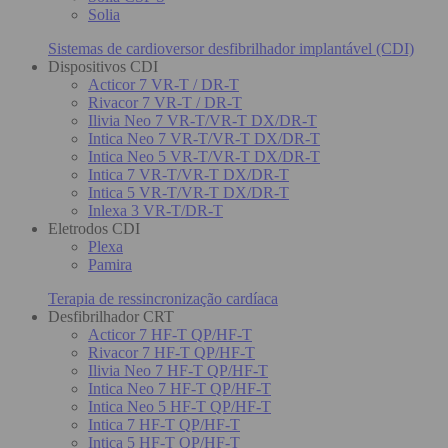
Solia
Sistemas de cardioversor desfibrilhador implantável (CDI)
Dispositivos CDI
Acticor 7 VR-T / DR-T
Rivacor 7 VR-T / DR-T
Ilivia Neo 7 VR-T/VR-T DX/DR-T
Intica Neo 7 VR-T/VR-T DX/DR-T
Intica Neo 5 VR-T/VR-T DX/DR-T
Intica 7 VR-T/VR-T DX/DR-T
Intica 5 VR-T/VR-T DX/DR-T
Inlexa 3 VR-T/DR-T
Eletrodos CDI
Plexa
Pamira
Terapia de ressincronização cardíaca
Desfibrilhador CRT
Acticor 7 HF-T QP/HF-T
Rivacor 7 HF-T QP/HF-T
Ilivia Neo 7 HF-T QP/HF-T
Intica Neo 7 HF-T QP/HF-T
Intica Neo 5 HF-T QP/HF-T
Intica 7 HF-T QP/HF-T
Intica 5 HF-T QP/HF-T