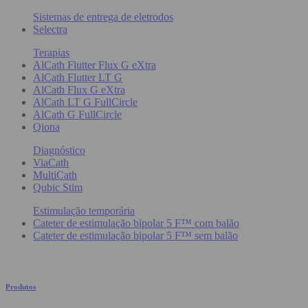
Sistemas de entrega de eletrodos
Selectra
Terapias
AlCath Flutter Flux G eXtra
AlCath Flutter LT G
AlCath Flux G eXtra
AlCath LT G FullCircle
AlCath G FullCircle
Qiona
Diagnóstico
ViaCath
MultiCath
Qubic Stim
Estimulação temporária
Cateter de estimulação bipolar 5 F™ com balão
Cateter de estimulação bipolar 5 F™ sem balão
Produtos