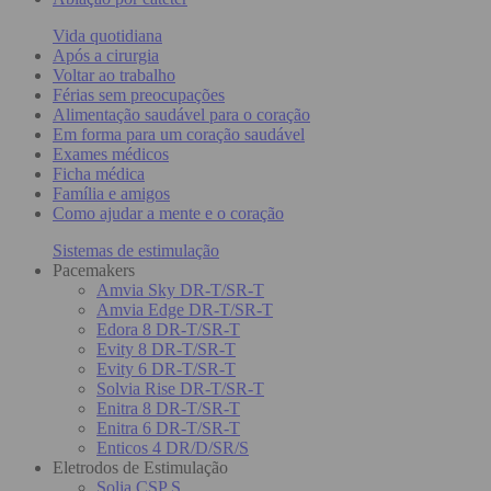
Vida quotidiana
Após a cirurgia
Voltar ao trabalho
Férias sem preocupações
Alimentação saudável para o coração
Em forma para um coração saudável
Exames médicos
Ficha médica
Família e amigos
Como ajudar a mente e o coração
Sistemas de estimulação
Pacemakers
Amvia Sky DR-T/SR-T
Amvia Edge DR-T/SR-T
Edora 8 DR-T/SR-T
Evity 8 DR-T/SR-T
Evity 6 DR-T/SR-T
Solvia Rise DR-T/SR-T
Enitra 8 DR-T/SR-T
Enitra 6 DR-T/SR-T
Enticos 4 DR/D/SR/S
Eletrodos de Estimulação
Solia CSP S