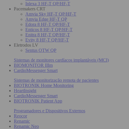
Inlexa 3 HF-T QP/HF-T
Pacemakers CRT
Amvia Sky HF-T QP/HF-T
Amvia Edge HF-T QP
Edora 8 HF-T QP/HF-T
Enticos 8 HF-T QP/HF-T
Enitra 8 HF-T QP/HF-T
Evity 8 HF-T QP/HF-T
Eletrodos LV
Sentus OTW QP
Sistemas de monitores cardíacos implantáveis (MCI)
BIOMONITOR IIIm
CardioMessenger Smart
Sistemas de monitorização remota de pacientes
BIOTRONIK Home Monitoring
HeartInsight
CardioMessenger Smart
BIOTRONIK Patient App
Programadores e Dispositivos Externos
Reocor
Renamic
Renamic Neo