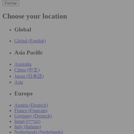
Fechar
Choose your location
Global
Global (English)
Asia Pacific
Australia
China (中文)
Japan (日本語)
Asia
Europe
Austria (Deutsch)
France (Français)
Germany (Deutsch)
Israel (עִברִית)
Italy (Italiano)
Netherlands (Nederlands)