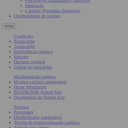
Processo de candidatura e sugestões
Integração
Carreira | Perguntas frequentes
Oportunidades de carreira
Voltar
Condições
Bradicardia
Taquicardia
Insuficiência cardíaca
Síncope
Derrame cerebral
Enfarte do miocárdio
Monitorização cardíaca
Monitor cardíaco implantável
Home Monitoring
BIOTRONIK Patient App
Questionário da Patient App
Terapias
Pacemaker
Desfibrilhador implantável
Terapia de ressincronização cardíaca
Ablação por cateter