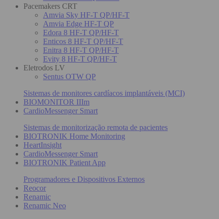
Pacemakers CRT
Amvia Sky HF-T QP/HF-T
Amvia Edge HF-T QP
Edora 8 HF-T QP/HF-T
Enticos 8 HF-T QP/HF-T
Enitra 8 HF-T QP/HF-T
Evity 8 HF-T QP/HF-T
Eletrodos LV
Sentus OTW QP
Sistemas de monitores cardíacos implantáveis (MCI)
BIOMONITOR IIIm
CardioMessenger Smart
Sistemas de monitorização remota de pacientes
BIOTRONIK Home Monitoring
HeartInsight
CardioMessenger Smart
BIOTRONIK Patient App
Programadores e Dispositivos Externos
Reocor
Renamic
Renamic Neo