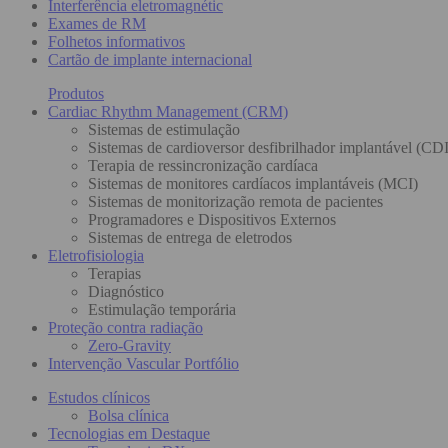
Interferência eletromagnétic
Exames de RM
Folhetos informativos
Cartão de implante internacional
Produtos
Cardiac Rhythm Management (CRM)
Sistemas de estimulação
Sistemas de cardioversor desfibrilhador implantável (CDI
Terapia de ressincronização cardíaca
Sistemas de monitores cardíacos implantáveis (MCI)
Sistemas de monitorização remota de pacientes
Programadores e Dispositivos Externos
Sistemas de entrega de eletrodos
Eletrofisiologia
Terapias
Diagnóstico
Estimulação temporária
Proteção contra radiação
Zero-Gravity
Intervenção Vascular Portfólio
Estudos clínicos
Bolsa clínica
Tecnologias em Destaque