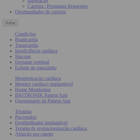
Integração
Carreira | Perguntas frequentes
Oportunidades de carreira
Voltar
Condições
Bradicardia
Taquicardia
Insuficiência cardíaca
Síncope
Derrame cerebral
Enfarte do miocárdio
Monitorização cardíaca
Monitor cardíaco implantável
Home Monitoring
BIOTRONIK Patient App
Questionário da Patient App
Terapias
Pacemaker
Desfibrilhador implantável
Terapia de ressincronização cardíaca
Ablação por cateter