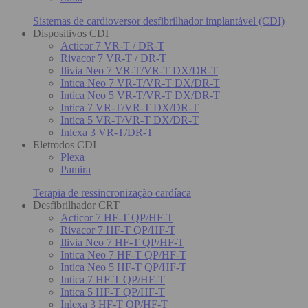
Sistemas de cardioversor desfibrilhador implantável (CDI)
Dispositivos CDI
Acticor 7 VR-T / DR-T
Rivacor 7 VR-T / DR-T
Ilivia Neo 7 VR-T/VR-T DX/DR-T
Intica Neo 7 VR-T/VR-T DX/DR-T
Intica Neo 5 VR-T/VR-T DX/DR-T
Intica 7 VR-T/VR-T DX/DR-T
Intica 5 VR-T/VR-T DX/DR-T
Inlexa 3 VR-T/DR-T
Eletrodos CDI
Plexa
Pamira
Terapia de ressincronização cardíaca
Desfibrilhador CRT
Acticor 7 HF-T QP/HF-T
Rivacor 7 HF-T QP/HF-T
Ilivia Neo 7 HF-T QP/HF-T
Intica Neo 7 HF-T QP/HF-T
Intica Neo 5 HF-T QP/HF-T
Intica 7 HF-T QP/HF-T
Intica 5 HF-T QP/HF-T
Inlexa 3 HF-T QP/HF-T