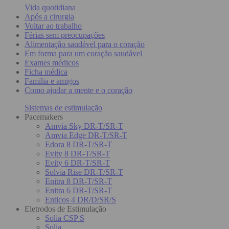
Vida quotidiana
Após a cirurgia
Voltar ao trabalho
Férias sem preocupações
Alimentação saudável para o coração
Em forma para um coração saudável
Exames médicos
Ficha médica
Família e amigos
Como ajudar a mente e o coração
Sistemas de estimulação
Pacemakers
Amvia Sky DR-T/SR-T
Amvia Edge DR-T/SR-T
Edora 8 DR-T/SR-T
Evity 8 DR-T/SR-T
Evity 6 DR-T/SR-T
Solvia Rise DR-T/SR-T
Enitra 8 DR-T/SR-T
Enitra 6 DR-T/SR-T
Enticos 4 DR/D/SR/S
Eletrodos de Estimulação
Solia CSP S
Solia