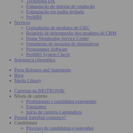
Tecnologia DX
Estimulação do sistema de condução
Estimulação em malha fechada
ProMRI
Serviços
Consultorias de produtos de GRC
Relatório de desempenho dos produtos de CRM
Home Monitoring Service Center
Ferramenta de pesquisa de dispositivos
Programmer Software
ProMRI System Check
Segurança cibernética
Press Releases and Statements
Blog
Media Library
Carreiras na BIOTRONIK
Níveis de carreira
Profissionais e candidatos experientes
Estudantes
Início de carreira e aprendizes
Porquê trabalhar connosco?
Candidatura
Processo de candidatura e sugestões