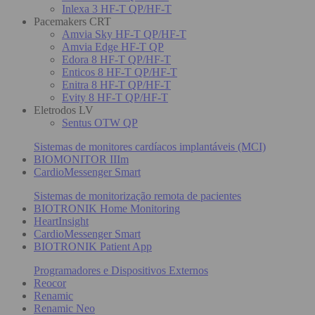
Inlexa 3 HF-T QP/HF-T
Pacemakers CRT
Amvia Sky HF-T QP/HF-T
Amvia Edge HF-T QP
Edora 8 HF-T QP/HF-T
Enticos 8 HF-T QP/HF-T
Enitra 8 HF-T QP/HF-T
Evity 8 HF-T QP/HF-T
Eletrodos LV
Sentus OTW QP
Sistemas de monitores cardíacos implantáveis (MCI)
BIOMONITOR IIIm
CardioMessenger Smart
Sistemas de monitorização remota de pacientes
BIOTRONIK Home Monitoring
HeartInsight
CardioMessenger Smart
BIOTRONIK Patient App
Programadores e Dispositivos Externos
Reocor
Renamic
Renamic Neo