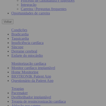
Processo de candidatura e sugestões
Integração
Carreira | Perguntas frequentes
Oportunidades de carreira
Voltar
Condições
Bradicardia
Taquicardia
Insuficiência cardíaca
Síncope
Derrame cerebral
Enfarte do miocárdio
Monitorização cardíaca
Monitor cardíaco implantável
Home Monitoring
BIOTRONIK Patient App
Questionário da Patient App
Terapias
Pacemaker
Desfibrilhador implantável
Terapia de ressincronização cardíaca
Ablação por cateter