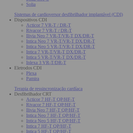
Solia
Sistemas de cardioversor desfibrilhador implantável (CDI)
Dispositivos CDI
Acticor 7 VR-T / DR-T
Rivacor 7 VR-T / DR-T
Ilivia Neo 7 VR-T/VR-T DX/DR-T
Intica Neo 7 VR-T/VR-T DX/DR-T
Intica Neo 5 VR-T/VR-T DX/DR-T
Intica 7 VR-T/VR-T DX/DR-T
Intica 5 VR-T/VR-T DX/DR-T
Inlexa 3 VR-T/DR-T
Eletrodos CDI
Plexa
Pamira
Terapia de ressincronização cardíaca
Desfibrilhador CRT
Acticor 7 HF-T QP/HF-T
Rivacor 7 HF-T QP/HF-T
Ilivia Neo 7 HF-T QP/HF-T
Intica Neo 7 HF-T QP/HF-T
Intica Neo 5 HF-T QP/HF-T
Intica 7 HF-T QP/HF-T
Intica 5 HF-T QP/HF-T