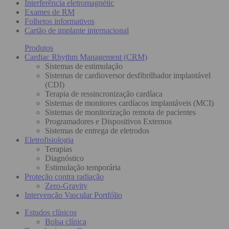
Interferência eletromagnétic
Exames de RM
Folhetos informativos
Cartão de implante internacional
Produtos
Cardiac Rhythm Management (CRM)
Sistemas de estimulação
Sistemas de cardioversor desfibrilhador implantável
(CDI)
Terapia de ressincronização cardíaca
Sistemas de monitores cardíacos implantáveis (MCI)
Sistemas de monitorização remota de pacientes
Programadores e Dispositivos Externos
Sistemas de entrega de eletrodos
Eletrofisiologia
Terapias
Diagnóstico
Estimulação temporária
Proteção contra radiação
Zero-Gravity
Intervenção Vascular Portfólio
Estudos clínicos
Bolsa clínica