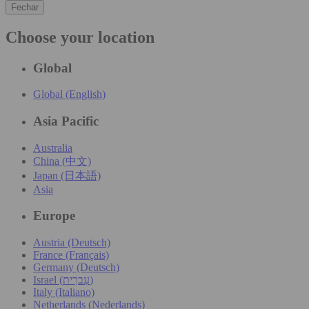
Fechar
Choose your location
Global
Global (English)
Asia Pacific
Australia
China (中文)
Japan (日本語)
Asia
Europe
Austria (Deutsch)
France (Français)
Germany (Deutsch)
Israel (עִברִית)
Italy (Italiano)
Netherlands (Nederlands)