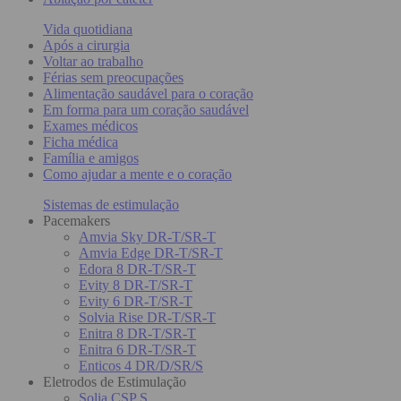
Vida quotidiana
Após a cirurgia
Voltar ao trabalho
Férias sem preocupações
Alimentação saudável para o coração
Em forma para um coração saudável
Exames médicos
Ficha médica
Família e amigos
Como ajudar a mente e o coração
Sistemas de estimulação
Pacemakers
Amvia Sky DR-T/SR-T
Amvia Edge DR-T/SR-T
Edora 8 DR-T/SR-T
Evity 8 DR-T/SR-T
Evity 6 DR-T/SR-T
Solvia Rise DR-T/SR-T
Enitra 8 DR-T/SR-T
Enitra 6 DR-T/SR-T
Enticos 4 DR/D/SR/S
Eletrodos de Estimulação
Solia CSP S