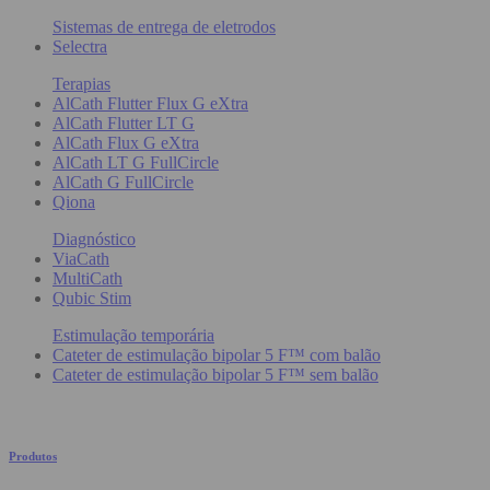
Sistemas de entrega de eletrodos
Selectra
Terapias
AlCath Flutter Flux G eXtra
AlCath Flutter LT G
AlCath Flux G eXtra
AlCath LT G FullCircle
AlCath G FullCircle
Qiona
Diagnóstico
ViaCath
MultiCath
Qubic Stim
Estimulação temporária
Cateter de estimulação bipolar 5 F™ com balão
Cateter de estimulação bipolar 5 F™ sem balão
Produtos