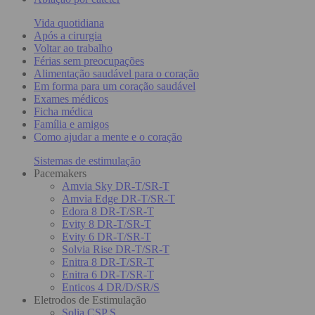
Vida quotidiana
Após a cirurgia
Voltar ao trabalho
Férias sem preocupações
Alimentação saudável para o coração
Em forma para um coração saudável
Exames médicos
Ficha médica
Família e amigos
Como ajudar a mente e o coração
Sistemas de estimulação
Pacemakers
Amvia Sky DR-T/SR-T
Amvia Edge DR-T/SR-T
Edora 8 DR-T/SR-T
Evity 8 DR-T/SR-T
Evity 6 DR-T/SR-T
Solvia Rise DR-T/SR-T
Enitra 8 DR-T/SR-T
Enitra 6 DR-T/SR-T
Enticos 4 DR/D/SR/S
Eletrodos de Estimulação
Solia CSP S