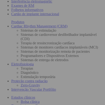
Interferência eletromagnétic
Exames de RM
Folhetos informativos
Cartão de implante internacional
Produtos
Cardiac Rhythm Management (CRM)
Sistemas de estimulação
Sistemas de cardioversor desfibrilhador implantável
(CDI)
Terapia de ressincronização cardíaca
Sistemas de monitores cardíacos implantáveis (MCI)
Sistemas de monitorização remota de pacientes
Programadores e Dispositivos Externos
Sistemas de entrega de eletrodos
Eletrofisiologia
Terapias
Diagnóstico
Estimulação temporária
Proteção contra radiação
Zero-Gravity
Intervenção Vascular Portfólio
Estudos clínicos
Bolsa clínica