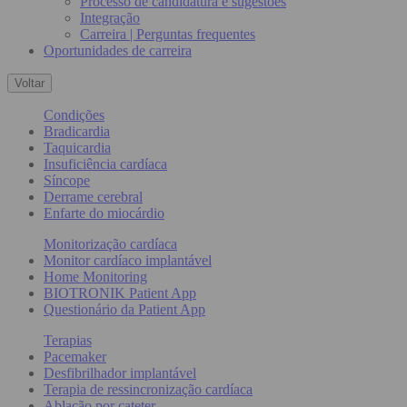
Processo de candidatura e sugestões
Integração
Carreira | Perguntas frequentes
Oportunidades de carreira
Voltar
Condições
Bradicardia
Taquicardia
Insuficiência cardíaca
Síncope
Derrame cerebral
Enfarte do miocárdio
Monitorização cardíaca
Monitor cardíaco implantável
Home Monitoring
BIOTRONIK Patient App
Questionário da Patient App
Terapias
Pacemaker
Desfibrilhador implantável
Terapia de ressincronização cardíaca
Ablação por cateter