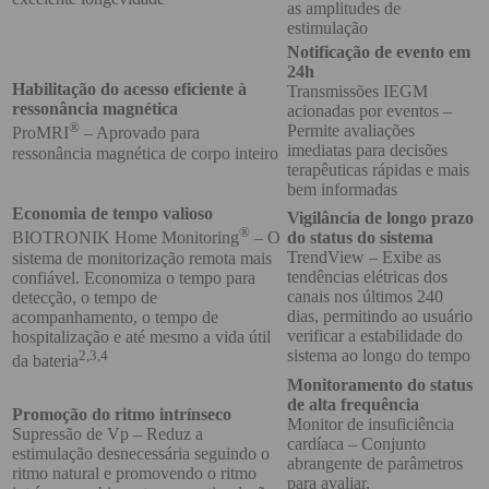
as amplitudes de
estimulação
Notificação de evento em
24h
Habilitação do acesso eficiente à
Transmissões IEGM
ressonância magnética
acionadas por eventos –
®
Permite avaliações
ProMRI
– Aprovado para
imediatas para decisões
ressonância magnética de corpo inteiro
terapêuticas rápidas e mais
bem informadas
Economia de tempo valioso
Vigilância de longo prazo
®
do status do sistema
BIOTRONIK Home Monitoring
– O
TrendView – Exibe as
sistema de monitorização remota mais
tendências elétricas dos
confiável. Economiza o tempo para
canais nos últimos 240
detecção, o tempo de
dias, permitindo ao usuário
acompanhamento, o tempo de
verificar a estabilidade do
hospitalização e até mesmo a vida útil
sistema ao longo do tempo
2,3,4
da bateria
Monitoramento do status
de alta frequência
Promoção do ritmo intrínseco
Monitor de insuficiência
Supressão de Vp – Reduz a
cardíaca – Conjunto
estimulação desnecessária seguindo o
abrangente de parâmetros
ritmo natural e promovendo o ritmo
para avaliar,