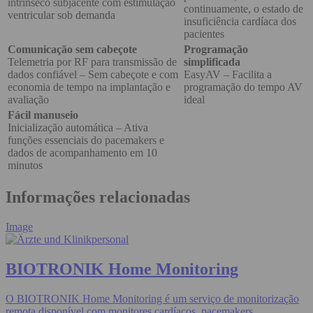
intrínseco subjacente com estimulação
continuamente, o estado de
ventricular sob demanda
insuficiência cardíaca dos
pacientes
Comunicação sem cabeçote
Programação
Telemetria por RF para transmissão de
simplificada
dados confiável – Sem cabeçote e com
EasyAV – Facilita a
economia de tempo na implantação e
programação do tempo AV
avaliação
ideal
Fácil manuseio
Inicialização automática – Ativa
funções essenciais do pacemakers e
dados de acompanhamento em 10
minutos
Informações relacionadas
Image
BIOTRONIK Home Monitoring
O BIOTRONIK Home Monitoring é um serviço de monitorização
remota disponível com monitores cardíacos, pacemakers,