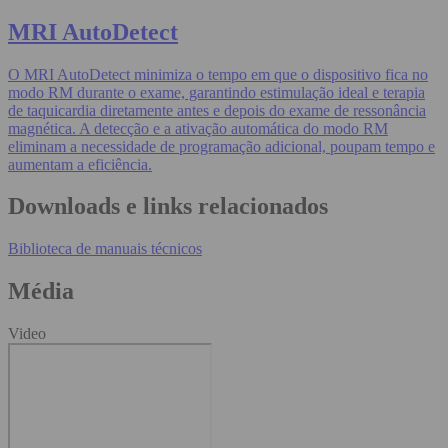
MRI AutoDetect
O MRI AutoDetect minimiza o tempo em que o dispositivo fica no
modo RM durante o exame, garantindo estimulação ideal e terapia
de taquicardia diretamente antes e depois do exame de ressonância
magnética. A detecção e a ativação automática do modo RM
eliminam a necessidade de programação adicional, poupam tempo e
aumentam a eficiência.
Downloads e links relacionados
Biblioteca de manuais técnicos
Média
Video