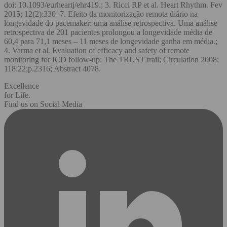
doi: 10.1093/eurheartj/ehr419.; 3. Ricci RP et al. Heart Rhythm. Fev
2015; 12(2):330–7. Efeito da monitorização remota diário na
longevidade do pacemaker: uma análise retrospectiva. Uma análise
retrospectiva de 201 pacientes prolongou a longevidade média de
60,4 para 71,1 meses – 11 meses de longevidade ganha em média.;
4. Varma et al. Evaluation of efficacy and safety of remote
monitoring for ICD follow-up: The TRUST trail; Circulation 2008;
118:22;p.2316; Abstract 4078.
Excellence
for Life.
Find us on Social Media