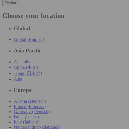
Fechar
Choose your location
Global
Global (English)
Asia Pacific
Australia
China (中文)
Japan (日本語)
Asia
Europe
Austria (Deutsch)
France (Français)
Germany (Deutsch)
Israel (עִברִית)
Italy (Italiano)
Netherlands (Nederlands)