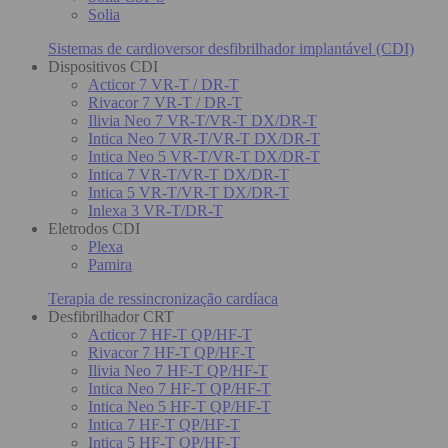
Solia
Sistemas de cardioversor desfibrilhador implantável (CDI)
Dispositivos CDI
Acticor 7 VR-T / DR-T
Rivacor 7 VR-T / DR-T
Ilivia Neo 7 VR-T/VR-T DX/DR-T
Intica Neo 7 VR-T/VR-T DX/DR-T
Intica Neo 5 VR-T/VR-T DX/DR-T
Intica 7 VR-T/VR-T DX/DR-T
Intica 5 VR-T/VR-T DX/DR-T
Inlexa 3 VR-T/DR-T
Eletrodos CDI
Plexa
Pamira
Terapia de ressincronização cardíaca
Desfibrilhador CRT
Acticor 7 HF-T QP/HF-T
Rivacor 7 HF-T QP/HF-T
Ilivia Neo 7 HF-T QP/HF-T
Intica Neo 7 HF-T QP/HF-T
Intica Neo 5 HF-T QP/HF-T
Intica 7 HF-T QP/HF-T
Intica 5 HF-T QP/HF-T