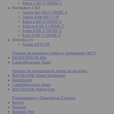
Inlexa 3 HF-T QP/HF-T
Pacemakers CRT
Amvia Sky HF-T QP/HF-T
Amvia Edge HF-T QP
Edora 8 HF-T QP/HF-T
Enticos 8 HF-T QP/HF-T
Enitra 8 HF-T QP/HF-T
Evity 8 HF-T QP/HF-T
Eletrodos LV
Sentus OTW QP
Sistemas de monitores cardíacos implantáveis (MCI)
BIOMONITOR IIIm
CardioMessenger Smart
Sistemas de monitorização remota de pacientes
BIOTRONIK Home Monitoring
HeartInsight
CardioMessenger Smart
BIOTRONIK Patient App
Programadores e Dispositivos Externos
Reocor
Renamic
Renamic Neo