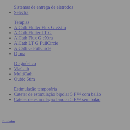
Sistemas de entrega de eletrodos
Selectra
Terapias
AlCath Flutter Flux G eXtra
AlCath Flutter LT G
AlCath Flux G eXtra
AlCath LT G FullCircle
AlCath G FullCircle
Qiona
Diagnóstico
ViaCath
MultiCath
Qubic Stim
Estimulação temporária
Cateter de estimulação bipolar 5 F™ com balão
Cateter de estimulação bipolar 5 F™ sem balão
Produtos