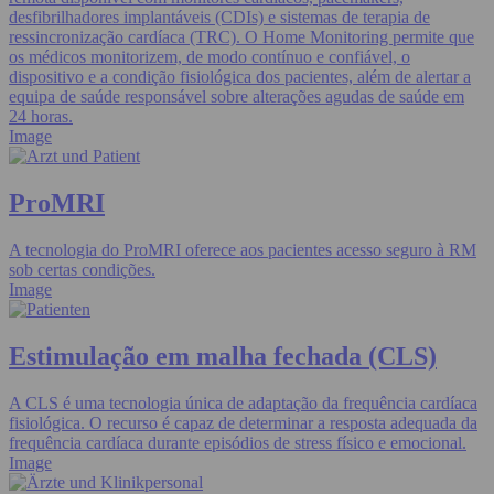
desfibrilhadores implantáveis (CDIs) e sistemas de terapia de
ressincronização cardíaca (TRC). O Home Monitoring permite que
os médicos monitorizem, de modo contínuo e confiável, o
dispositivo e a condição fisiológica dos pacientes, além de alertar a
equipa de saúde responsável sobre alterações agudas de saúde em
24 horas.
Image
ProMRI
A tecnologia do ProMRI oferece aos pacientes acesso seguro à RM
sob certas condições.
Image
Estimulação em malha fechada (CLS)
A CLS é uma tecnologia única de adaptação da frequência cardíaca
fisiológica. O recurso é capaz de determinar a resposta adequada da
frequência cardíaca durante episódios de stress físico e emocional.
Image