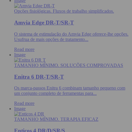
Image
Opções fisiológicas. Fluxos de trabalho simplificados.
Amvia Edge DR-T/SR-T
O sistema de estimulação do Amvia Edge oferece-lhe opções.
Usufrua de mais opções de tratamento...
Read more
Image
TAMANHO MÍNIMO. SOLUÇÕES COMPROVADAS
Enitra 6 DR-T/SR-T
Os marca-passos Enitra 6 combinam tamanho pequeno com
um conjunto completo de ferramentas para...
Read more
Image
TAMANHO MÍNIMO. TERAPIA EFICAZ
Enticos 4 DR/D/SR/S