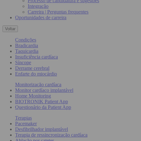
Processo de candidatura e sugestões
Integração
Carreira | Perguntas frequentes
Oportunidades de carreira
Voltar
Condições
Bradicardia
Taquicardia
Insuficiência cardíaca
Síncope
Derrame cerebral
Enfarte do miocárdio
Monitorização cardíaca
Monitor cardíaco implantável
Home Monitoring
BIOTRONIK Patient App
Questionário da Patient App
Terapias
Pacemaker
Desfibrilhador implantável
Terapia de ressincronização cardíaca
Ablação por cateter