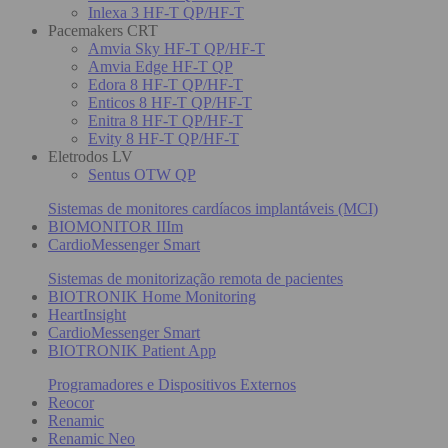
Inlexa 3 HF-T QP/HF-T
Pacemakers CRT
Amvia Sky HF-T QP/HF-T
Amvia Edge HF-T QP
Edora 8 HF-T QP/HF-T
Enticos 8 HF-T QP/HF-T
Enitra 8 HF-T QP/HF-T
Evity 8 HF-T QP/HF-T
Eletrodos LV
Sentus OTW QP
Sistemas de monitores cardíacos implantáveis (MCI)
BIOMONITOR IIIm
CardioMessenger Smart
Sistemas de monitorização remota de pacientes
BIOTRONIK Home Monitoring
HeartInsight
CardioMessenger Smart
BIOTRONIK Patient App
Programadores e Dispositivos Externos
Reocor
Renamic
Renamic Neo