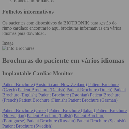
Folhetos Informativos
Folhetos informativos
Os pacientes com dispositivos da BIOTRONIK para gestão do
ritmo cardíaco encontrarão aqui brochuras informativas em vários
idiomas para download.
Image
Brochuras do paciente em vários idiomas
Implantable Cardiac Monitor
Patient Brochure (Australia and New Zealand)
Patient Brochure
(Czech)
Patient Brochure (Danish)
Patient Brochure (Dutch)
Patient
Brochure (English)
Patient Brochure (Estonian)
Patient Brochure
(French)
Patient Brochure (Finnish)
Patient Brochure (German)
Patient Brochure (Greek)
Patient Brochure (Italian)
Patient Brochure
(Norwegian)
Patient Brochure (Polish)
Patient Brochure
(Portuguese)
Patient Brochure (Russian)
Patient Brochure (Spanish)
Patient Brochure (Swedish)