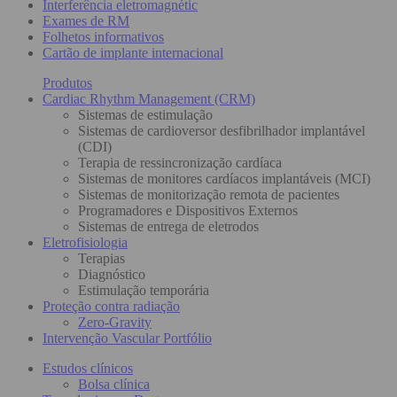
Interferência eletromagnétic
Exames de RM
Folhetos informativos
Cartão de implante internacional
Produtos
Cardiac Rhythm Management (CRM)
Sistemas de estimulação
Sistemas de cardioversor desfibrilhador implantável
(CDI)
Terapia de ressincronização cardíaca
Sistemas de monitores cardíacos implantáveis (MCI)
Sistemas de monitorização remota de pacientes
Programadores e Dispositivos Externos
Sistemas de entrega de eletrodos
Eletrofisiologia
Terapias
Diagnóstico
Estimulação temporária
Proteção contra radiação
Zero-Gravity
Intervenção Vascular Portfólio
Estudos clínicos
Bolsa clínica