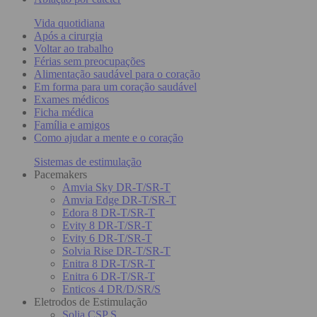
Vida quotidiana
Após a cirurgia
Voltar ao trabalho
Férias sem preocupações
Alimentação saudável para o coração
Em forma para um coração saudável
Exames médicos
Ficha médica
Família e amigos
Como ajudar a mente e o coração
Sistemas de estimulação
Pacemakers
Amvia Sky DR-T/SR-T
Amvia Edge DR-T/SR-T
Edora 8 DR-T/SR-T
Evity 8 DR-T/SR-T
Evity 6 DR-T/SR-T
Solvia Rise DR-T/SR-T
Enitra 8 DR-T/SR-T
Enitra 6 DR-T/SR-T
Enticos 4 DR/D/SR/S
Eletrodos de Estimulação
Solia CSP S