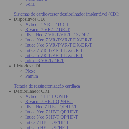
Solia
Sistemas de cardioversor desfibrilhador implantável (CDI)
Dispositivos CDI
Acticor 7 VR-T / DR-T
Rivacor 7 VR-T / DR-T
Ilivia Neo 7 VR-T/VR-T DX/DR-T
Intica Neo 7 VR-T/VR-T DX/DR-T
Intica Neo 5 VR-T/VR-T DX/DR-T
Intica 7 VR-T/VR-T DX/DR-T
Intica 5 VR-T/VR-T DX/DR-T
Inlexa 3 VR-T/DR-T
Eletrodos CDI
Plexa
Pamira
Terapia de ressincronização cardíaca
Desfibrilhador CRT
Acticor 7 HF-T QP/HF-T
Rivacor 7 HF-T QP/HF-T
Ilivia Neo 7 HF-T QP/HF-T
Intica Neo 7 HF-T QP/HF-T
Intica Neo 5 HF-T QP/HF-T
Intica 7 HF-T QP/HF-T
Intica 5 HF-T QP/HF-T