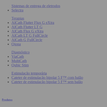
Sistemas de entrega de eletrodos
Selectra
Terapias
AlCath Flutter Flux G eXtra
AlCath Flutter LT G
AlCath Flux G eXtra
AlCath LT G FullCircle
AlCath G FullCircle
Qiona
Diagnóstico
ViaCath
MultiCath
Qubic Stim
Estimulação temporária
Cateter de estimulação bipolar 5 F™ com balão
Cateter de estimulação bipolar 5 F™ sem balão
Produtos