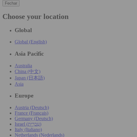
Fechar
Choose your location
Global
Global (English)
Asia Pacific
Australia
China (中文)
Japan (日本語)
Asia
Europe
Austria (Deutsch)
France (Français)
Germany (Deutsch)
Israel (עִברִית)
Italy (Italiano)
Netherlands (Nederlands)