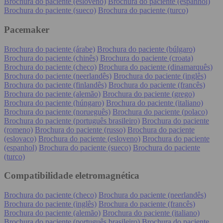
Brochura do paciente (esloveno)
Brochura do paciente (espanhol)
Brochura do paciente (sueco)
Brochura do paciente (turco)
Pacemaker
Brochura do paciente (árabe)
Brochura do paciente (búlgaro)
Brochura do paciente (chinês)
Brochura do paciente (croata)
Brochura do paciente (checo)
Brochura do paciente (dinamarquês)
Brochura do paciente (neerlandês)
Brochura do paciente (inglês)
Brochura do paciente (finlandês)
Brochura do paciente (francês)
Brochura do paciente (alemão)
Brochura do paciente (grego)
Brochura do paciente (húngaro)
Brochura do paciente (italiano)
Brochura do paciente (norueguês)
Brochura do paciente (polaco)
Brochura do paciente (português brasileiro)
Brochura do paciente
(romeno)
Brochura do paciente (russo)
Brochura do paciente
(eslovaco)
Brochura do paciente (esloveno)
Brochura do paciente
(espanhol)
Brochura do paciente (sueco)
Brochura do paciente
(turco)
Compatibilidade eletromagnética
Brochura do paciente (checo)
Brochura do paciente (neerlandês)
Brochura do paciente (inglês)
Brochura do paciente (francês)
Brochura do paciente (alemão)
Brochura do paciente (italiano)
Brochura do paciente (português brasileiro)
Brochura do paciente